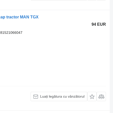
cap tractor MAN TGX
94 EUR
 81521066047
Luați legătura cu vânzătorul