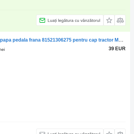
Luați legătura cu vânzătorul
Supapă de comandă a frânei MAN Supapa pedala frana 81521306275 pentru cap tractor MAN TGX
39 EUR
nei