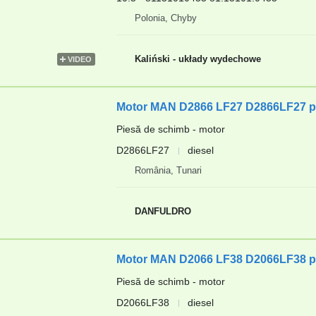
Polonia, Chyby
Kaliński - układy wydechowe
VIDEO
Motor MAN D2866 LF27 D2866LF27 pe
Piesă de schimb - motor
D2866LF27
diesel
România, Tunari
DANFULDRO
Motor MAN D2066 LF38 D2066LF38 pe
Piesă de schimb - motor
D2066LF38
diesel