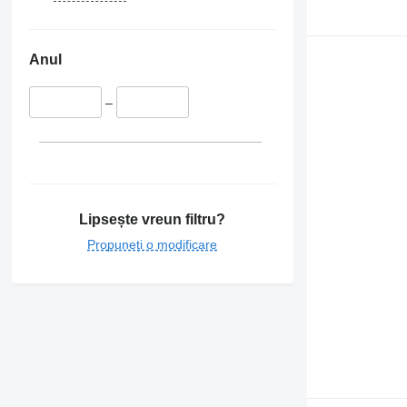
Anul
–
Lipsește vreun filtru?
Propuneți o modificare