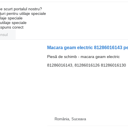
e scurt portalul nostru?
uri pentru utilaje speciale
laje speciale
tilaje speciale
ăspuns corect
unsul
Macara geam electric 81286016143 p
Piesă de schimb - macara geam electric
81286016143, 81286016126 81286016130
România, Suceava