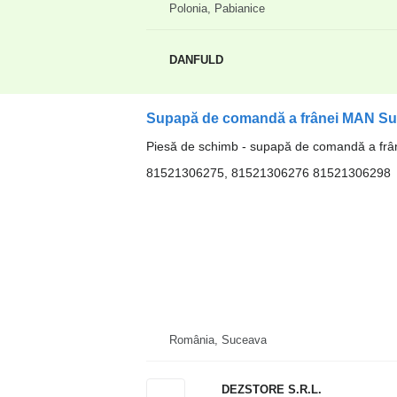
Polonia, Pabianice
DANFULD
Piesă de schimb - supapă de comandă a frâ
81521306275, 81521306276 81521306298
România, Suceava
DEZSTORE S.R.L.