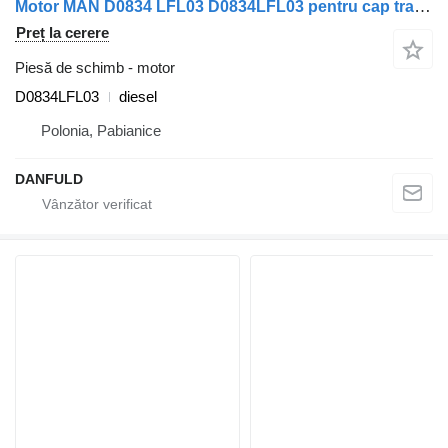
Motor MAN D0834 LFL03 D0834LFL03 pentru cap tractor MAN TGL, L 2000
Preț la cerere
Piesă de schimb - motor
D0834LFL03
diesel
Polonia, Pabianice
DANFULD