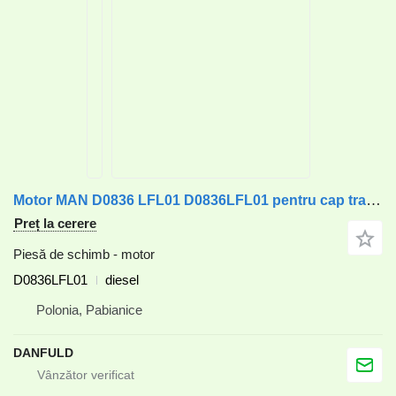
Motor MAN D0836 LFL01 D0836LFL01 pentru cap tractor MAN TGL, TGM, M2000, L2000
Preț la cerere
Piesă de schimb - motor
D0836LFL01
diesel
Polonia, Pabianice
DANFULD