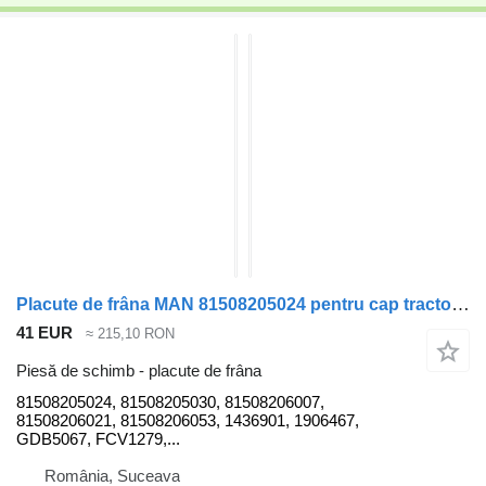
Placute de frâna MAN 81508205024 pentru cap tractor MAN L2000
41 EUR
≈ 215,10 RON
Piesă de schimb - placute de frâna
81508205024, 81508205030, 81508206007,
81508206021, 81508206053, 1436901, 1906467,
GDB5067, FCV1279,...
România, Suceava