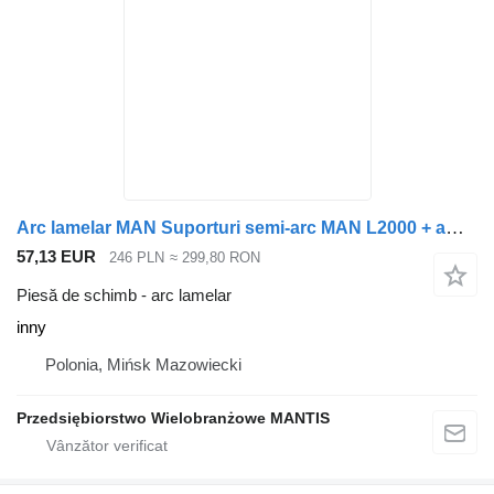
Arc lamelar MAN Suporturi semi-arc MAN L2000 + amortizoare stânga/dreapta inny pentru cap tractor
57,13 EUR
246 PLN
≈ 299,80 RON
Piesă de schimb - arc lamelar
inny
Polonia, Mińsk Mazowiecki
Przedsiębiorstwo Wielobranżowe MANTIS