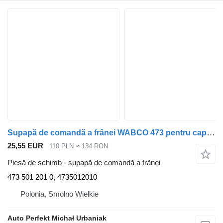
Supapă de comandă a frânei WABCO 473 pentru cap tractor MAN g, g90, l2000, m2000l, m90, f90
25,55 EUR
110 PLN
≈ 134 RON
Piesă de schimb - supapă de comandă a frânei
473 501 201 0, 4735012010
Polonia, Smolno Wielkie
Auto Perfekt Michał Urbaniak