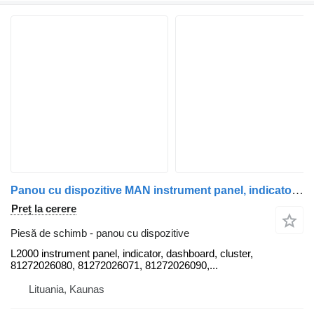
Panou cu dispozitive MAN instrument panel, indicator, dashboard, instrume L2000 pentru cap tractor MAN 4 series, L2000
Preț la cerere
Piesă de schimb - panou cu dispozitive
L2000 instrument panel, indicator, dashboard, cluster,
81272026080, 81272026071, 81272026090,...
Lituania, Kaunas