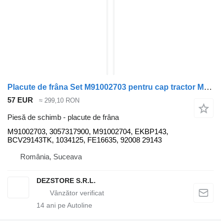
Placute de frâna Set M91002703 pentru cap tractor MAN L2000
57 EUR
≈ 299,10 RON
Piesă de schimb - placute de frâna
M91002703, 3057317900, M91002704, EKBP143,
BCV29143TK, 1034125, FE16635, 92008 29143
România, Suceava
DEZSTORE S.R.L.
14
ani pe Autoline