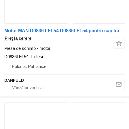
Motor MAN D0836 LFL54 D0836LFL54 pentru cap tractor MAN TGL, TGM, M2000, L2000
Preț la cerere
Piesă de schimb - motor
D0836LFL54
diesel
Polonia, Pabianice
DANFULD