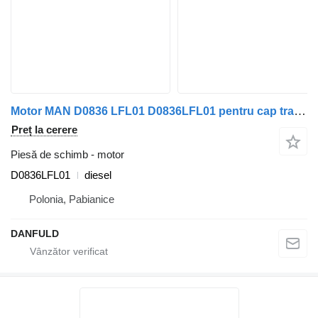
Motor MAN D0836 LFL01 D0836LFL01 pentru cap tractor MAN TGL, TGM, M2000, L2000
Preț la cerere
Piesă de schimb - motor
D0836LFL01
diesel
Polonia, Pabianice
DANFULD