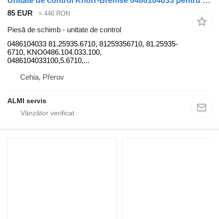
Unitate de control Knorr-Bremse 0486104033 pentru cap tractor MAN F2000 L2000 LE
85 EUR
≈ 446 RON
Piesă de schimb - unitate de control
0486104033 81.25935.6710, 81259356710, 81.25935-
6710, KNO0486.104.033.100,
0486104033100,5.6710,...
Cehia, Přerov
ALMI servis