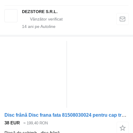
DEZSTORE S.R.L.
14
ani pe Autoline
Disc frână Disc frana fata 81508030024 pentru cap tractor MAN L2000
38 EUR
≈ 199,40 RON
Piesă de schimb - disc frână