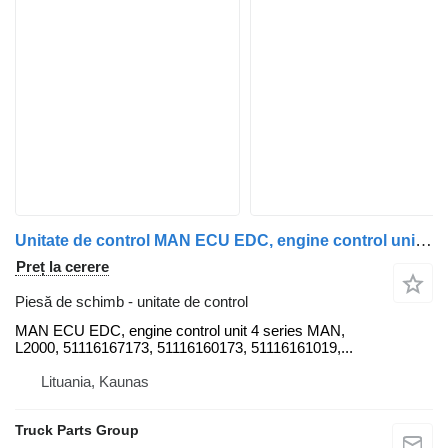
Unitate de control MAN ECU EDC, engine control unit 4 series , L2000, 51116167173, 5111 MAN pentru cap tractor MAN 4, L2000
Preț la cerere
Piesă de schimb - unitate de control
MAN ECU EDC, engine control unit 4 series MAN,
L2000, 51116167173, 51116160173, 51116161019,...
Lituania, Kaunas
Truck Parts Group