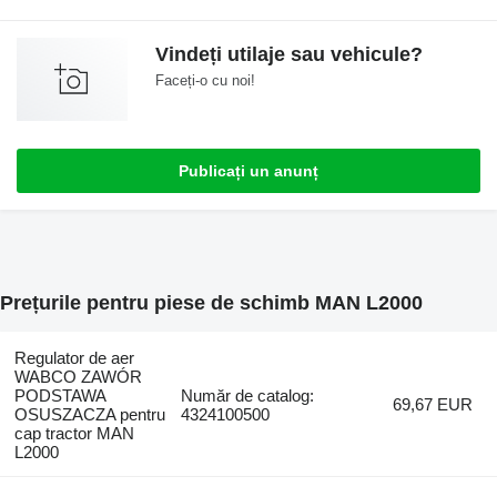
Vindeți utilaje sau vehicule?
Faceți-o cu noi!
Publicați un anunț
Prețurile pentru piese de schimb MAN L2000
Regulator de aer
WABCO ZAWÓR
PODSTAWA
Număr de catalog:
69,67 EUR
OSUSZACZA pentru
4324100500
cap tractor MAN
L2000