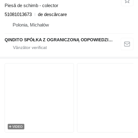
Piesă de schimb - colector
51081013673
de descărcare
Polonia, Michałów
QINDITO SPÓŁKA Z OGRANICZONĄ ODPOWIEDZIALNOŚCIĄ
VIDEO