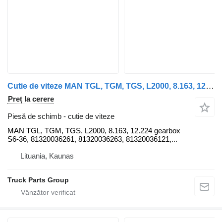
Cutie de viteze MAN TGL, TGM, TGS, L2000, 8.163, 12.224 gearbox S6-36 MAN pentru cap tractor MAN L2000, 8.163, 12.224
Preț la cerere
Piesă de schimb - cutie de viteze
MAN TGL, TGM, TGS, L2000, 8.163, 12.224 gearbox
S6-36, 81320036261, 81320036263, 81320036121,...
Lituania, Kaunas
Truck Parts Group