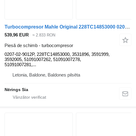
Turbocompresor Mahle Original 228TC14853000 0207-02-9012P pentru cap tractor MAN L2000
539,96 EUR
≈ 2.833 RON
Piesă de schimb - turbocompresor
0207-02-9012P, 228TC14853000, 3531896, 3591999,
3592005, 51091007262, 51091007278,
51091007281,...
Letonia, Baldone, Baldones pilsēta
Nērings Sia