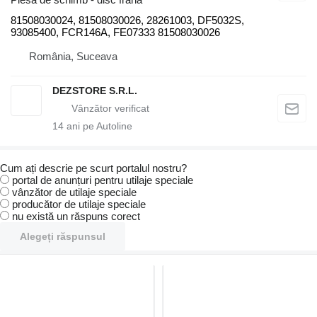
81508030024, 81508030026, 28261003, DF5032S,
93085400, FCR146A, FE07333 81508030026
România, Suceava
DEZSTORE S.R.L.
14
ani pe Autoline
Cum ați descrie pe scurt portalul nostru?
portal de anunțuri pentru utilaje speciale
vânzător de utilaje speciale
producător de utilaje speciale
nu există un răspuns corect
Alegeți răspunsul