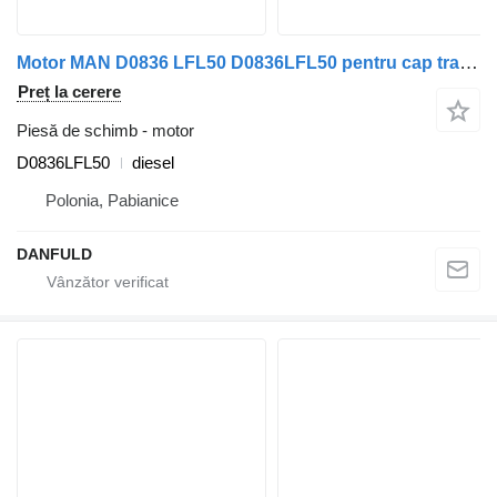
Motor MAN D0836 LFL50 D0836LFL50 pentru cap tractor MAN TGL, TGM, M2000, L2000
Preț la cerere
Piesă de schimb - motor
D0836LFL50
diesel
Polonia, Pabianice
DANFULD