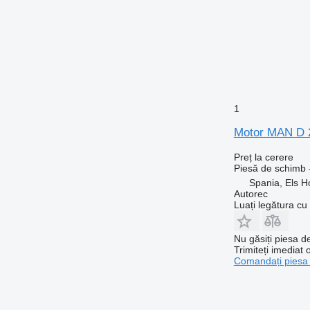
1
Motor MAN D 2
Preț la cerere
Piesă de schimb 
Spania, Els H
Autorec
Luați legătura cu
Nu găsiți piesa 
Trimiteți imediat 
Comandați piesa