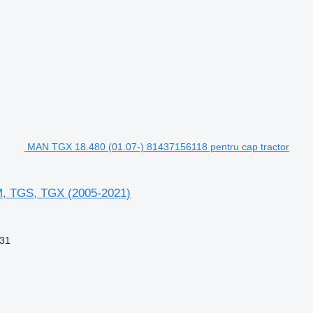
MAN TGX 18.480 (01.07-) 81437156118 pentru cap tractor
M, TGS, TGX (2005-2021)
31