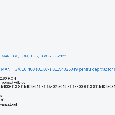
tor MAN TGL, TGM, TGS, TGX (2005-2021)
MAN TGX 18.480 (01.07-) 81154025049 pentru cap tracto
72,80 RON
 - pompă AdBlue
54006113 81154025041 81.15402-5049 81.15400-6113 81154025034 
nn
 OÜ
 vânzătorul