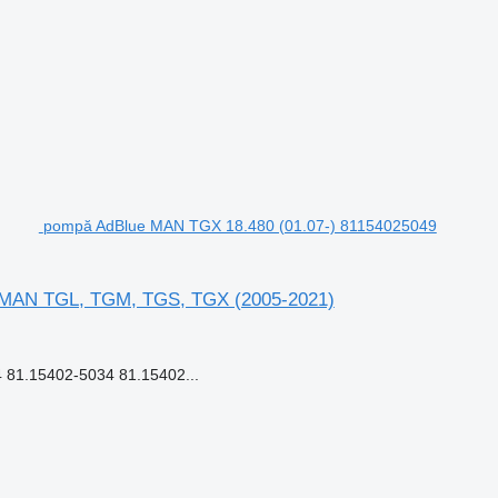
pompă AdBlue MAN TGX 18.480 (01.07-) 81154025049
r MAN TGL, TGM, TGS, TGX (2005-2021)
81.15402-5034 81.15402...