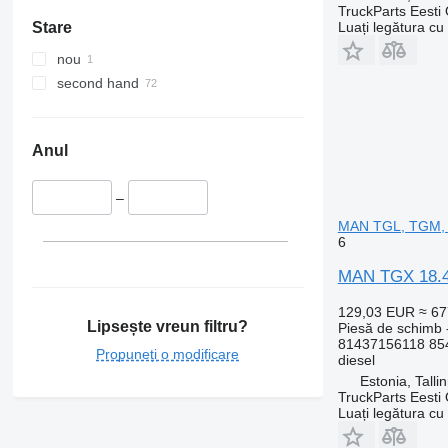
TruckParts Eesti
Luați legătura cu
Stare
nou
second hand
Anul
–
MAN TGL, TGM, 
6
MAN TGX 18.48
129,03 EUR
≈ 6
Lipsește vreun filtru?
Piesă de schimb -
81437156118 85
Propuneți o modificare
diesel
Estonia, Talli
TruckParts Eesti
Luați legătura cu