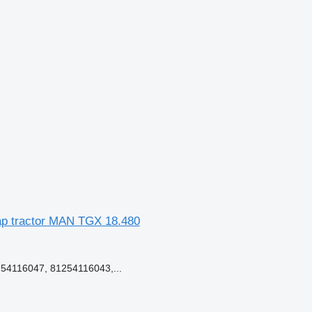
cap tractor MAN TGX 18.480
54116047, 81254116043,...