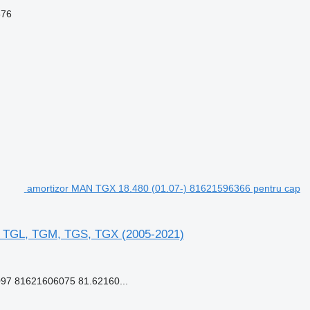
376
amortizor MAN TGX 18.480 (01.07-) 81621596366 pentru cap
N TGL, TGM, TGS, TGX (2005-2021)
97 81621606075 81.62160...