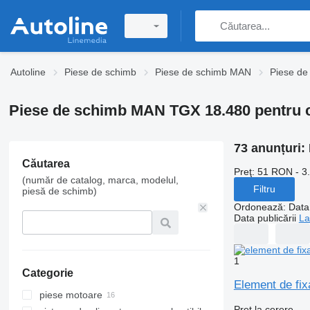
Autoline
Piese de schimb
Piese de schimb MAN
Piese d
Piese de schimb MAN TGX 18.480 pentru c
73 anunțuri:
Căutarea
Preţ:
51 RON - 3
(număr de catalog, marca, modelul,
Filtru
piesă de schimb)
Ordonează
:
Data 
Data publicării
La
1
Categorie
Element de fix
piese motoare
Preț la cerere