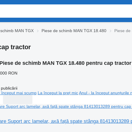
e schimb MAN TGX
Piese de schimb MAN TGX 18.480
Piese de
ap tractor
Piese de schimb MAN TGX 18.480 pentru cap tractor
.000 RON
publicării
 început mai scump
La început la preț mic
Anul - la început anunțurile 
are Suport arc lamelar, axă față spate stânga 81413013289