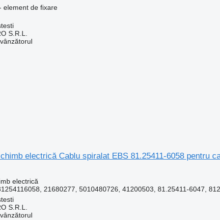
- element de fixare
testi
O S.R.L.
 vânzătorul
schimb electrică Cablu spiralat EBS 81.25411-6058 pentru 
imb electrică
81254116058, 21680277, 5010480726, 41200503, 81.25411-6047, 812
testi
O S.R.L.
 vânzătorul