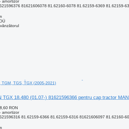
- amortizor
621596376 81621606078 81.62160-6078 81.62159-6369 81.62159-6
nn
 OÜ
 vânzătorul
, TGM, TGS, TGX (2005-2021)
 TGX 18.480 (01.07-) 81621596366 pentru cap tractor MA
78,60 RON
- amortizor
621596316 81.62159-6366 81.62159-6316 81621606097 81.62160-60
nn