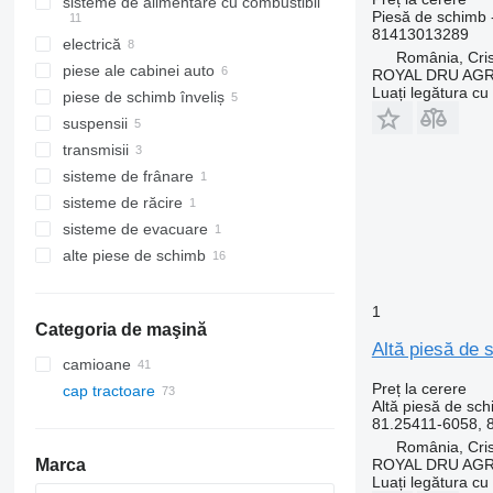
sisteme de alimentare cu combustibil
culbutoare (balansiere) supapă
Piesă de schimb 
motoare
81413013289
electrică
injectoare
prinderi
România, Cris
piese ale cabinei auto
furtunuri combustibil
senzori
ROYAL DRU AGR
biele
Luați legătura cu
piese de schimb înveliș
alte piese de schimb ale sistemului
conductori electric
aer conditionat auto și piese de
volanturi
de alimentare cu combustibil
schimb
suspensii
panouri cu dispozitive
grile radiator
suporti motor
izolaţii
compresoare clima
transmisii
macarale geamuri electrice
cuplări
amortizoare
pedală accelerație
spoileruri
radiatoare aer condiționat
sisteme de frânare
tahografe
bare de protecţie
rulmenţi amortizor
coşuri de ambreiaj
țevii EGR
ștergătoare de parbriz
sisteme de răcire
alte piese de schimb electrice
scări
suspensii - alte piese de schimb
reductoare
etriere frana
alte părți componente motor
oglinzi exterioare
sisteme de evacuare
carcase volanta
alte piese de schimb pentru
sistemul de răcire
alte piese de schimb
pompe Adblue
elemente de fixare
1
Categoria de maşină
Altă piesă de 
camioane
Preț la cerere
cap tractoare
Altă piesă de sch
81.25411-6058, 
România, Cris
ROYAL DRU AGR
Marca
Luați legătura cu