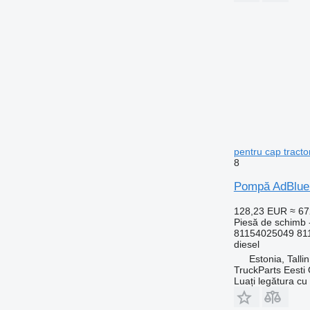
pentru cap trac
8
Pompă AdBlue 
128,23 EUR
≈ 6
Piesă de schimb
81154025049 811
diesel
Estonia, Talli
TruckParts Eesti
Luați legătura cu