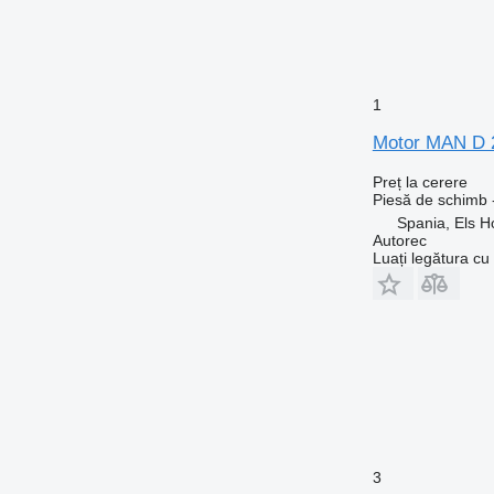
1
Motor MAN D 2
Preț la cerere
Piesă de schimb 
Spania, Els H
Autorec
Luați legătura cu
3