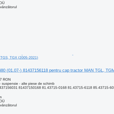
 OÜ
 vânzătorul
TGS, TGX (2005-2021)
0 (01.07-) 81437156118 pentru cap tractor MAN TGL, TG
77 RON
 suspensie - alte piese de schimb
437156031 81437150168 81.43715-0168 81.43715-6118 85.43715-60
nn
 OÜ
 vânzătorul