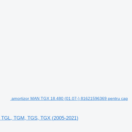
amortizor MAN TGX 18.480 (01.07-) 81621596369 pentru cap
N TGL, TGM, TGS, TGX (2005-2021)