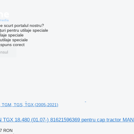
e scurt portalul nostru?
uri pentru utilaje speciale
laje speciale
tilaje speciale
ăspuns corect
unsul
, TGM, TGS, TGX (2005-2021)
 TGX 18.480 (01.07-) 81621596369 pentru cap tractor MA
77 RON