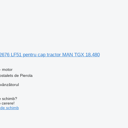
676 LF51 pentru cap tractor MAN TGX 18.480
- motor
ostalets de Pierola
 vânzătorul
de schimb?
o cerere!
 de schimb