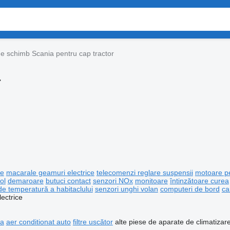
e schimb Scania pentru cap tractor
r
re
macarale geamuri electrice
telecomenzi reglare suspensii
motoare pe
ol
demaroare
butuci contact
senzori NOx
monitoare
întinzătoare curea
de temperatură a habitaclului
senzori unghi volan
computeri de bord
ca
lectrice
ma
aer conditionat auto
filtre uscător
alte piese de aparate de climatizar