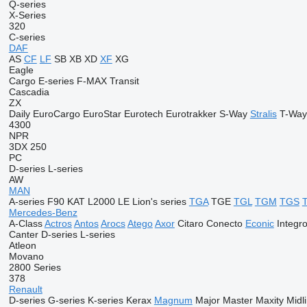
Q-series
X-Series
320
C-series
DAF
AS
CF
LF
SB
XB
XD
XF
XG
Eagle
Cargo
E-series
F-MAX
Transit
Cascadia
ZX
Daily
EuroCargo
EuroStar
Eurotech
Eurotrakker
S-Way
Stralis
T-Way
4300
NPR
3DX
250
PC
D-series
L-series
AW
MAN
A-series
F90
KAT
L2000
LE
Lion's series
TGA
TGE
TGL
TGM
TGS
Mercedes-Benz
A-Class
Actros
Antos
Arocs
Atego
Axor
Citaro
Conecto
Econic
Integr
Canter
D-series
L-series
Atleon
Movano
2800 Series
378
Renault
D-series
G-series
K-series
Kerax
Magnum
Major
Master
Maxity
Midl