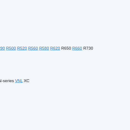
90
R500
R520
R560
R580
R620
R650
R660
R730
N-series
VNL
XC