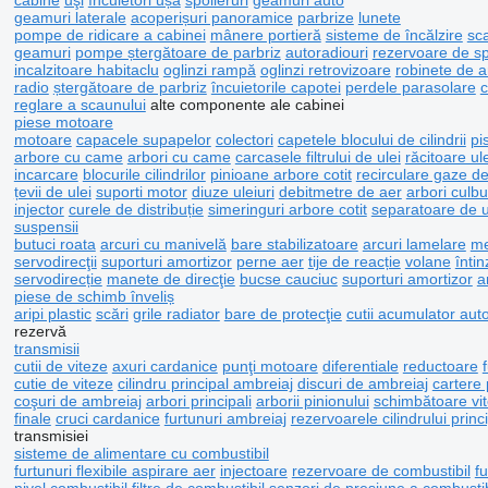
cabine
uşi
încuietori ușă
spoileruri
geamuri auto
geamuri laterale
acoperișuri panoramice
parbrize
lunete
pompe de ridicare a cabinei
mânere portieră
sisteme de încălzire
sc
geamuri
pompe ștergătoare de parbriz
autoradiouri
rezervoare de s
incalzitoare habitaclu
oglinzi rampă
oglinzi retrovizoare
robinete de 
radio
ștergătoare de parbriz
încuietorile capotei
perdele parasolare
reglare a scaunului
alte componente ale cabinei
piese motoare
motoare
capacele supapelor
colectori
capetele blocului de cilindrii
pi
arbore cu came
arbori cu came
carcasele filtrului de ulei
răcitoare ule
incarcare
blocurile cilindrilor
pinioane arbore cotit
recirculare gaze 
țevii de ulei
suporti motor
diuze uleiuri
debitmetre de aer
arbori culbu
injector
curele de distribuție
simeringuri arbore cotit
separatoare de u
suspensii
butuci roata
arcuri cu manivelă
bare stabilizatoare
arcuri lamelare
me
servodirecţii
suporturi amortizor
perne aer
tije de reacție
volane
înti
servodirecție
manete de direcţie
bucse cauciuc
suporturi amortizor
a
piese de schimb înveliș
aripi plastic
scări
grile radiator
bare de protecţie
cutii acumulator aut
rezervă
transmisii
cutii de viteze
axuri cardanice
punţi motoare
diferentiale
reductoare
cutie de viteze
cilindru principal ambreiaj
discuri de ambreiaj
cartere 
coşuri de ambreiaj
arbori principali
arborii pinionului
schimbătoare vi
finale
cruci cardanice
furtunuri ambreiaj
rezervoarele cilindrului prin
transmisiei
sisteme de alimentare cu combustibil
furtunuri flexibile aspirare aer
injectoare
rezervoare de combustibil
fu