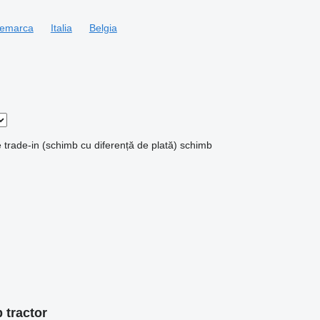
emarca
Italia
Belgia
e
trade-in (schimb cu diferență de plată)
schimb
 tractor