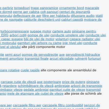
 parbriz
torpedouri
trape panoramice
ornamente bord
macarale
e dormit
perne aer cabina
colț panouri
centuri de siguranță
uptorului
deflectoare de aer
filtre aer habitaclu
difuzoare audio
statii
me de navigaţie
cablurile deschiderii ușii
cabluri capotă
motoare de
turbocompresoare
supape motor
cartere auto
pinioane pentru
e ERG
arbori cotiți
pompe de ulei
conducte umplere ulei
conducte ulei
ri capac supape
băi de ulei de motor
volanturi
capace radiator ulei
ei motorului
garnituri ulei arbore cu came
joje nivel ulei
conducte
vel al uleiului
alte părți componente motor
ție
semi axuri
pompe de servodirecţie
axe
servodirecţii hidraulice
lmenţi amortizor
transmisii finale
arcuri elicoidale
rulmenți
furtunuri
oare rotative
cuple rapide
alte componente ale ansamblului de
carcase cutie de viteză
axe posterioare
prize de putere
pinioane
ă
retardere
schimbătoare de viteză
ambreiaje
arborii de transmisie
himbator viteze
pedale ambreiaj
garnituri cutie de viteze
transmisii
anici
inele de etanșare ale cutiei de viteze
alte piese de schimb ale
oare aer
carcasele filtru aer
carcasele filtru combustibil
senzori de