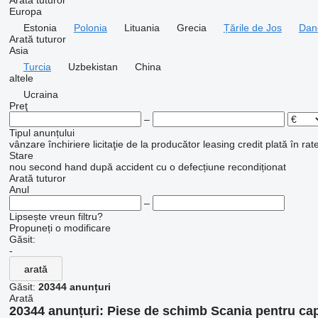
Arată tuturor
Europa
Estonia
Polonia
Lituania
Grecia
Țările de Jos
Dan
Arată tuturor
Asia
Turcia
Uzbekistan
China
altele
Ucraina
Preţ
–
Tipul anunțului
vânzare
închiriere
licitaţie
de la producător
leasing
credit
plată în rat
Stare
nou
second hand
după accident
cu o defecțiune
recondiționat
Arată tuturor
Anul
–
Lipsește vreun filtru?
Propuneți o modificare
Găsit:
-
arată
Găsit:
20344 anunțuri
Arată
20344 anunțuri:
Piese de schimb Scania pentru cap