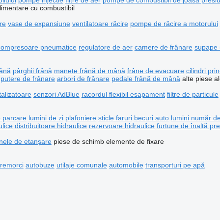
ilului
pompe injectie
filtre de aer
pompe de combustibil de joasă presi
limentare cu combustibil
re
vase de expansiune
ventilatoare răcire
pompe de răcire a motorului
compresoare pneumatice
regulatore de aer
camere de frânare
supape 
mână
pârghii frână
manete frână de mână
frâne de evacuare
cilindri pri
 putere de frânare
arbori de frânare
pedale frână de mână
alte piese a
talizatoare
senzori AdBlue
racordul flexibil esapament
filtre de particule
e parcare
lumini de zi
plafoniere
sticle faruri
becuri auto
lumini număr de
lice
distribuitoare hidraulice
rezervoare hidraulice
furtune de înaltă pr
inele de etanșare
piese de schimb
elemente de fixare
remorci
autobuze
utilaje comunale
automobile
transporturi pe apă