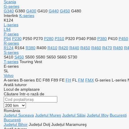
Scania
G-series
G340
G380
G400
G410
G440
G450
G480
Interlink
K-series
K124
L-series
L94
P-series
P94
P230
P250
P270
P280
P310
P320
P340
P360
P380
P410
P450
R-series
R124
R164
R380
R400
R410
R420
R440
R450
R460
R470
R480
R4
S-series
S410
S450
S500
S580
S650
S660
S730
T-series
Touring
Vest
E-series
SL
Volvo
A-series
B-series
EC
F88
F89
FE
FH
FL
FM
FMX
G-series
L-series
Arată tuturor
Locul de amplasare
Căutare într-o rază de
România
Județul Suceava
Județul Mureş
Județul Sălaj
Județul Ilfov
București
București
Județul Bihor
Județul Dolj
Județul Maramureş