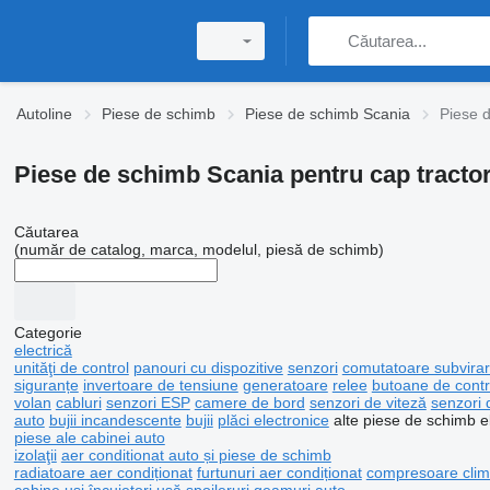
Autoline
Piese de schimb
Piese de schimb Scania
Piese d
Piese de schimb Scania pentru cap tracto
Căutarea
(număr de catalog, marca, modelul, piesă de schimb)
Categorie
electrică
unităţi de control
panouri cu dispozitive
senzori
comutatoare subvira
siguranțe
invertoare de tensiune
generatoare
relee
butoane de contr
volan
cabluri
senzori ESP
camere de bord
senzori de viteză
senzori 
auto
bujii incandescente
bujii
plăci electronice
alte piese de schimb e
piese ale cabinei auto
izolaţii
aer conditionat auto și piese de schimb
radiatoare aer condiționat
furtunuri aer condiționat
compresoare cli