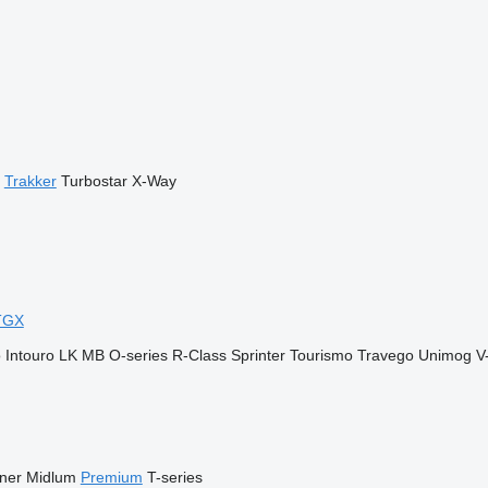
Trakker
Turbostar
X-Way
TGX
o
Intouro
LK
MB
O-series
R-Class
Sprinter
Tourismo
Travego
Unimog
V
iner
Midlum
Premium
T-series