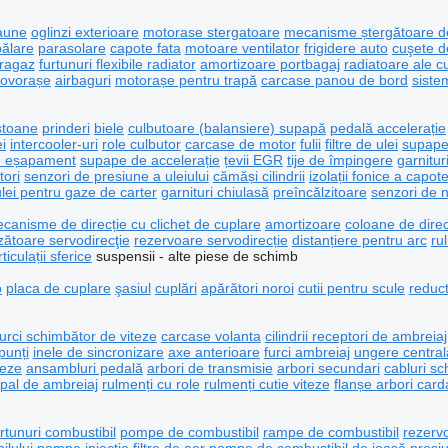
aune
oglinzi exterioare
motorase stergatoare
mecanisme ștergătoare de
pălare
parasolare
capote fata
motoare ventilator
frigidere auto
cuşete d
aragaz
furtunuri flexibile radiator
amortizoare portbagaj
radiatoare ale c
covorașe
airbaguri
motorașe pentru trapă
carcase panou de bord
siste
stoane
prinderi
biele
culbutoare (balansiere) supapă
pedală accelerație
i
intercooler-uri
role culbutor
carcase de motor
fulii
filtre de ulei
supap
de eșapament
supape de accelerație
țevii EGR
tije de împingere
garnitu
tori
senzori de presiune a uleiului
cămăși cilindrii
izolații fonice a capot
lei pentru gaze de carter
garnituri chiulasă
preîncălzitoare
senzori de ni
canisme de direcție cu clichet de cuplare
amortizoare
coloane de direc
nzătoare servodirecţie
rezervoare servodirecție
distanțiere pentru arc
ru
rticulații sferice
suspensii - alte piese de schimb
o
placa de cuplare
şasiul
cuplări
apărători noroi
cutii pentru scule
reduct
furci schimbător de viteze
carcase volanta
cilindrii receptori de ambreiaj
punți
inele de sincronizare
axe anterioare
furci ambreiaj
ungere central
teze
ansambluri pedală
arbori de transmisie
arbori secundari
cabluri sc
cipal de ambreiaj
rulmenți cu role
rulmenți cutie viteze
flanșe arbori card
rtunuri combustibil
pompe de combustibil
rampe de combustibil
rezerv