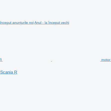
 început anunțurile noi
Anul - la început vechi
motor
 Scania R