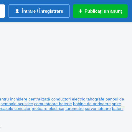
Întrare / Înregistrare
Publicați un anunț
ntru închidere centralizată
conductori electric
tahografe
panoul de
semnale acustice
comutatoare baterie
bobine de aprindere
spire
rcasele conector
motoare electrice
turometre
servomotoare
baterii
e