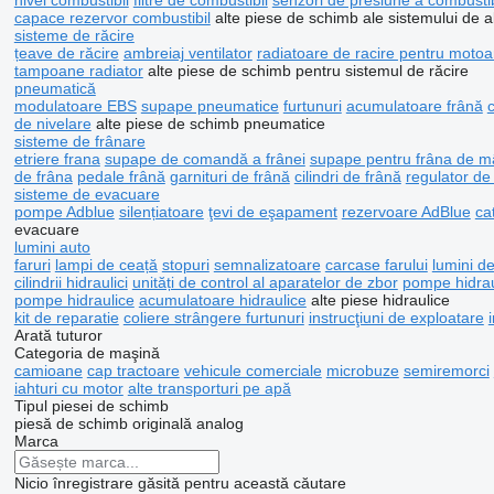
nivel combustibil
filtre de combustibil
senzori de presiune a combustib
capace rezervor combustibil
alte piese de schimb ale sistemului de a
sisteme de răcire
țeave de răcire
ambreiaj ventilator
radiatoare de racire pentru motoa
tampoane radiator
alte piese de schimb pentru sistemul de răcire
pneumatică
modulatoare EBS
supape pneumatice
furtunuri
acumulatoare frână
de nivelare
alte piese de schimb pneumatice
sisteme de frânare
etriere frana
supape de comandă a frânei
supape pentru frâna de 
de frâna
pedale frână
garnituri de frână
cilindri de frână
regulator de
sisteme de evacuare
pompe Adblue
silențiatoare
ţevi de eşapament
rezervoare AdBlue
ca
evacuare
lumini auto
faruri
lampi de ceață
stopuri
semnalizatoare
carcase farului
lumini d
cilindrii hidraulici
unități de control al aparatelor de zbor
pompe hidrau
pompe hidraulice
acumulatoare hidraulice
alte piese hidraulice
kit de reparatie
coliere strângere furtunuri
instrucţiuni de exploatare
Arată tuturor
Categoria de maşină
camioane
cap tractoare
vehicule comerciale
microbuze
semiremorci
iahturi cu motor
alte transporturi pe apă
Tipul piesei de schimb
piesă de schimb originală
analog
Marca
Nicio înregistrare găsită pentru această căutare