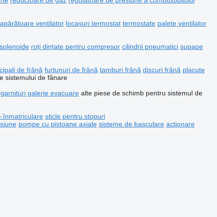
une
reductoare de gaz
regulatoare de presiune a combustibilului
apărătoare ventilator
locașuri termostat
termostate
palete ventilator
solenoide
roți dințate pentru compresor
cilindrii pneumatici
supape
ncipali de frână
furtunuri de frână
tamburi frână
discuri frână
placute
le sistemului de fânare
garnituri galerie evacuare
alte piese de schimb pentru sistemul de
 înmatriculare
sticle pentru stopuri
esiune
pompe cu pistoane axiale
sisteme de basculare
actionare