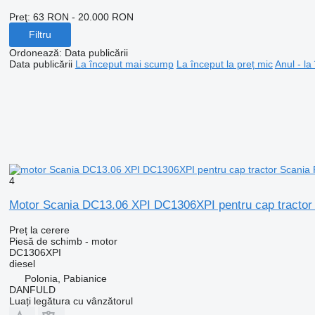
Preţ:
63 RON - 20.000 RON
Filtru
Ordonează
:
Data publicării
Data publicării
La început mai scump
La început la preț mic
Anul - la
4
Motor Scania DC13.06 XPI DC1306XPI pentru cap tractor
Preț la cerere
Piesă de schimb - motor
DC1306XPI
diesel
Polonia, Pabianice
DANFULD
Luați legătura cu vânzătorul