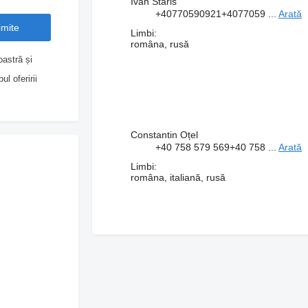
Ivan Staris
+40770590921
+4077059 ...
Arată
Limbi:
româna, rusă
astră și
l oferirii
Constantin Oțel
+40 758 579 569
+40 758 ...
Arată
Limbi:
româna, italiană, rusă