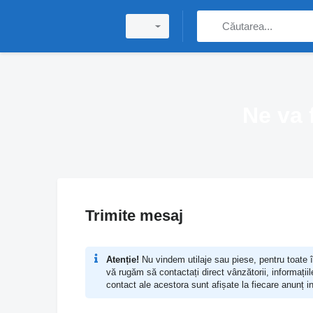
Ne va 
Trimite mesaj
Atenție!
Nu vindem utilaje sau piese, pentru toate î
vă rugăm să contactați direct vânzătorii, informațiil
contact ale acestora sunt afișate la fiecare anunț in