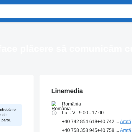
face plăcere să comunicăm c
Linemedia
România
ntrebările
Lu. - Vi. 9.00 - 17.00
e de
 parte.
+40 742 854 618
+40 742 ...
Arată
+40 758 358 945
+40 758 ...
Arată