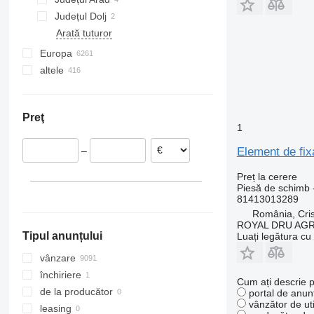
Unimog
TGS 26.440
TGX 24.400
Județul Dolj
V-Class
TGS 26.480
TGX 26.360
Arată tuturor
Vario
TGS 35.480
TGX 26.440
Vito
TGX 26.480
Europa
TGX 26.540
altele
Estonia
TGX 35.480
Polonia
Ucraina
Lituania
Preţ
Germania
1
Italia
–
Element de fix
Țările de Jos
Portugalia
Preț la cerere
Cehia
Piesă de schimb 
81413013289
Arată tuturor
România, Cris
ROYAL DRU AGR
Tipul anunțului
Luați legătura cu
vânzare
închiriere
Cum ați descrie p
de la producător
portal de anunț
vânzător de uti
leasing