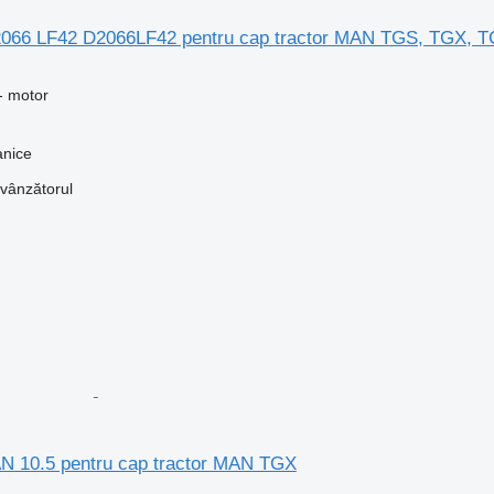
066 LF42 D2066LF42 pentru cap tractor MAN TGS, TGX, 
- motor
anice
 vânzătorul
AN 10.5 pentru cap tractor MAN TGX