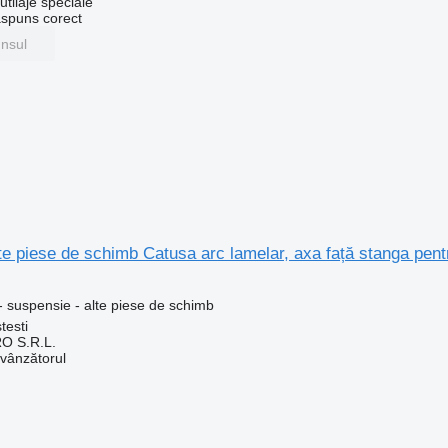
tilaje speciale
ăspuns corect
unsul
te piese de schimb Catusa arc lamelar, axa față stanga pe
 suspensie - alte piese de schimb
testi
O S.R.L.
 vânzătorul