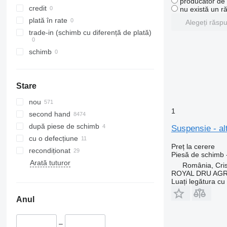
producător de u
credit
nu există un r
plată în rate
Alegeți răsp
trade-in (schimb cu diferență de plată)
schimb
Stare
nou
1
second hand
după piese de schimb
Suspensie - al
cu o defecțiune
Preț la cerere
recondiționat
Piesă de schimb -
Arată tuturor
România, Cris
ROYAL DRU AGR
Luați legătura cu
Anul
–