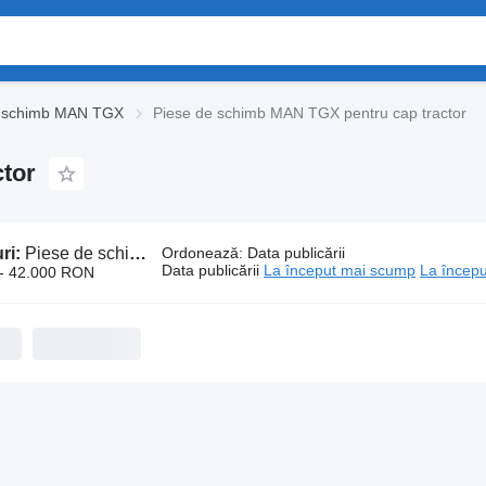
e schimb MAN TGX
Piese de schimb MAN TGX pentru cap tractor
tor
ri:
Piese de schimb MAN TGX pentru cap tractor
Ordonează
:
Data publicării
Data publicării
La început mai scump
La începu
- 42.000 RON