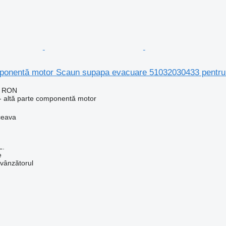
mponentă motor Scaun supapa evacuare 51032030433 pentr
0 RON
- altă parte componentă motor
ceava
L.
e
 vânzătorul