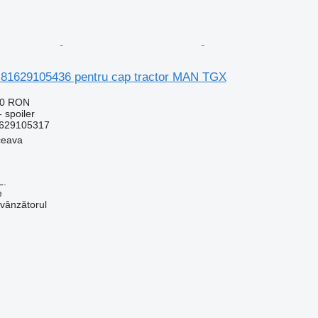
a 81629105436 pentru cap tractor MAN TGX
70 RON
 spoiler
629105317
ceava
L.
e
 vânzătorul