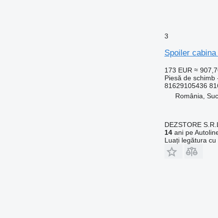
3
Spoiler cabin
173 EUR
≈ 907,
Piesă de schimb -
81629105436 81
România, Su
DEZSTORE S.R.
14
ani pe Autolin
Luați legătura cu