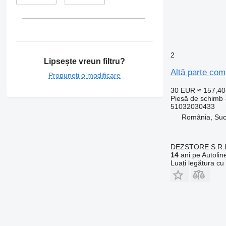
2
Lipsește vreun filtru?
Altă parte co
Propuneți o modificare
30 EUR
≈ 157,4
Piesă de schimb 
51032030433
România, Su
DEZSTORE S.R.
14
ani pe Autolin
Luați legătura cu