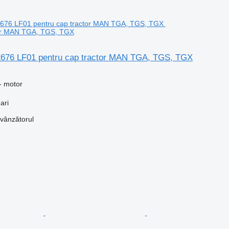
tor MAN TGA, TGS, TGX
676 LF01 pentru cap tractor MAN TGA, TGS, TGX
- motor
ari
 vânzătorul