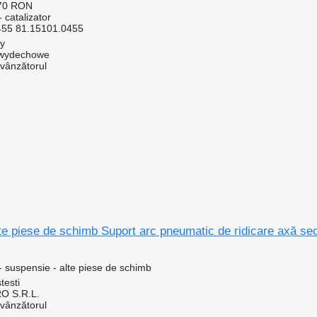
170 RON
 catalizator
455 81.15101.0455
by
y wydechowe
 vânzătorul
te piese de schimb Suport arc pneumatic de ridicare axă s
 suspensie - alte piese de schimb
testi
O S.R.L.
 vânzătorul