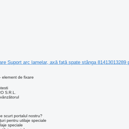
are Suport arc lamelar, axă față spate stânga 81413013289
- element de fixare
testi
O S.R.L.
 vânzătorul
e scurt portalul nostru?
uri pentru utilaje speciale
laje speciale