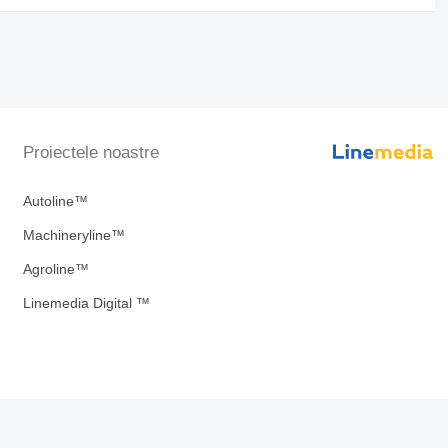
Proiectele noastre
Autoline™
Machineryline™
Agroline™
Linemedia Digital ™