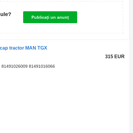
cule?
Publicați un anunț
 cap tractor MAN TGX
315 EUR
, 81491026009 81491016066