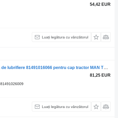
54,42 EUR
Luați legătura cu vânzătorul
Ungere centrală MAN pompă centrală de lubrifiere 81491016066 pentru cap tractor MAN TGA 18.430
81,25 EUR
 81491026009
Luați legătura cu vânzătorul