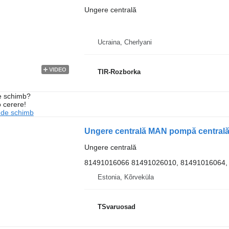
Ungere centrală
Ucraina, Cherlyani
VIDEO
TIR-Rozborka
de schimb?
o cerere!
 de schimb
Ungere centrală
81491016066 81491026010, 81491016064,
Estonia, Kõrveküla
TSvaruosad