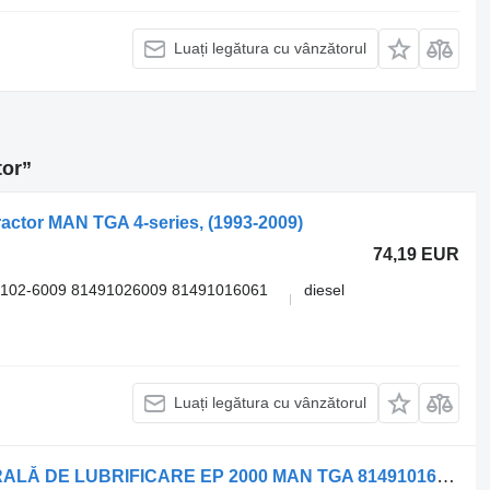
Luați legătura cu vânzătorul
tor”
ractor MAN TGA 4-series, (1993-2009)
74,19 EUR
9102-6009 81491026009 81491016061
diesel
Luați legătura cu vânzătorul
Ungere centrală MAN POMPĂ CENTRALĂ DE LUBRIFICARE EP 2000 MAN TGA 81491016064 pentru cap tractor MAN TGA