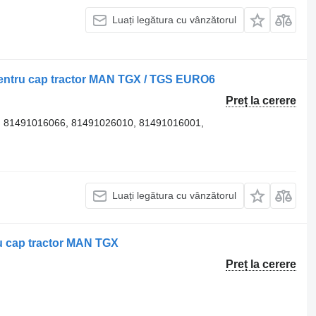
Luați legătura cu vânzătorul
entru cap tractor MAN TGX / TGS EURO6
Preț la cerere
 81491016066, 81491026010, 81491016001,
Luați legătura cu vânzătorul
u cap tractor MAN TGX
Preț la cerere