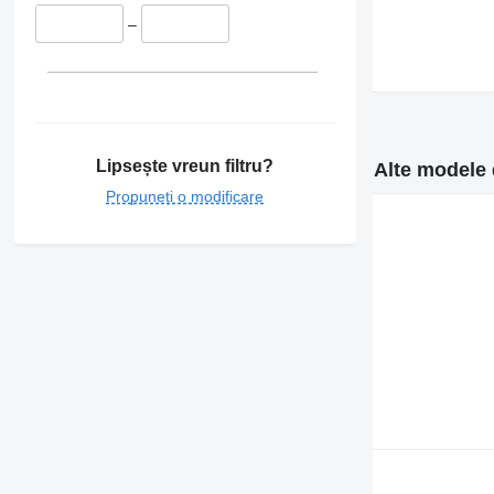
–
Lipsește vreun filtru?
Alte modele 
Propuneți o modificare