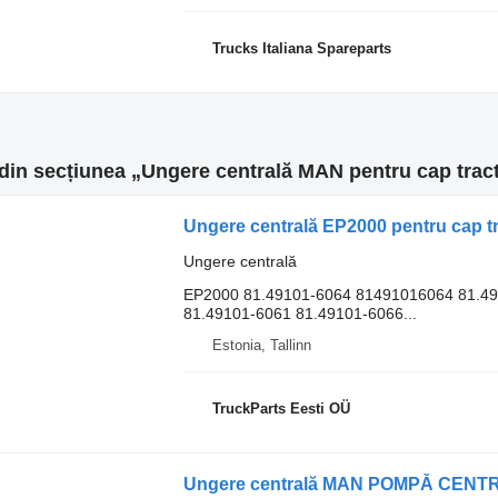
Trucks Italiana Spareparts
din secțiunea „Ungere centrală MAN pentru cap trac
Ungere centrală EP2000 pentru cap t
Ungere centrală
EP2000 81.49101-6064 81491016064 81.4
81.49101-6061 81.49101-6066...
Estonia, Tallinn
TruckParts Eesti OÜ