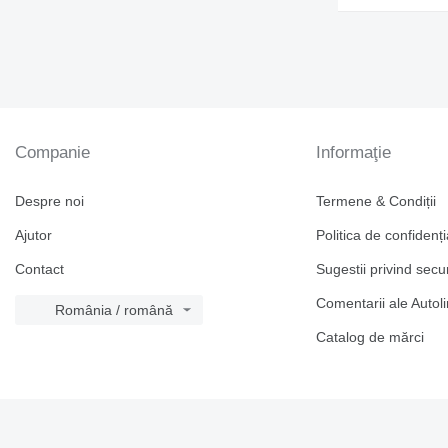
Companie
Informaţie
Despre noi
Termene & Condiții
Ajutor
Politica de confidenți
Contact
Sugestii privind secu
Comentarii ale Autol
România / română
Catalog de mărcі