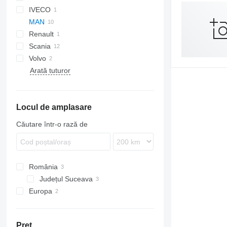
IVECO
XF
MAN
Eurotech
Renault
A-series
Scania
TGA
Premium
Volvo
TGS
P-series
TGA 18
Arată tuturor
TGX
R-series
FM
TGA 18.430
FMX
Locul de amplasare
Căutare într-o rază de
România
Județul Suceava
Europa
Lituania
Italia
Preţ