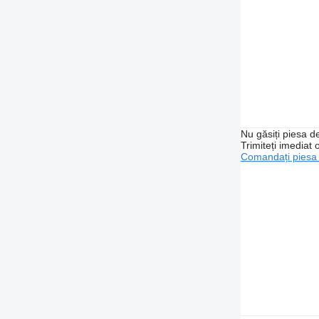
Nu găsiți piesa 
Trimiteți imediat 
Comandați piesa