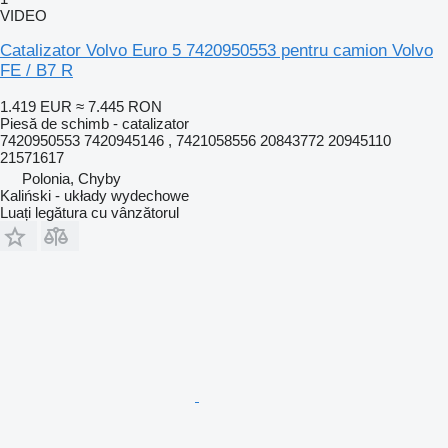
VIDEO
Catalizator Volvo Euro 5 7420950553 pentru camion Volvo
FE / B7 R
1.419 EUR
≈ 7.445 RON
Piesă de schimb - catalizator
7420950553 7420945146 , 7421058556 20843772 20945110
21571617
Polonia, Chyby
Kaliński - układy wydechowe
Luați legătura cu vânzătorul