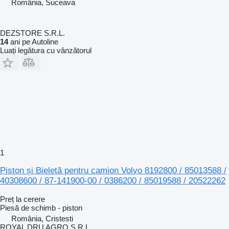
România, Suceava
DEZSTORE S.R.L.
14
ani pe Autoline
Luați legătura cu vânzătorul
1
Piston și Bieletă pentru camion Volvo 8192800 / 85013588 /
40308600 / 87-141900-00 / 0386200 / 85019588 / 20522262
Preț la cerere
Piesă de schimb - piston
România, Cristesti
ROYAL DRU AGRO S.R.L.