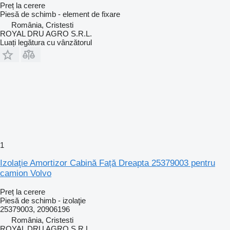
Preț la cerere
Piesă de schimb - element de fixare
România, Cristesti
ROYAL DRU AGRO S.R.L.
Luați legătura cu vânzătorul
1
Izolaţie Amortizor Cabină Față Dreapta 25379003 pentru
camion Volvo
Preț la cerere
Piesă de schimb - izolaţie
25379003, 20906196
România, Cristesti
ROYAL DRU AGRO S.R.L.