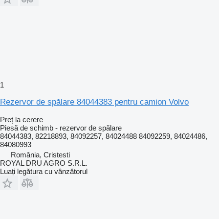
1
Rezervor de spălare 84044383 pentru camion Volvo
Preț la cerere
Piesă de schimb - rezervor de spălare
84044383, 82218893, 84092257, 84024488 84092259, 84024486,
84080993
România, Cristesti
ROYAL DRU AGRO S.R.L.
Luați legătura cu vânzătorul