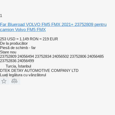
1
Far Blueroad VOLVO FM5 FMX 2021+ 23752809 pentru
camion Volvo FM5 FMX
253 USD
≈ 1.149 RON
≈ 219 EUR
De la producător
Piesă de schimb - far
Stare
nou
23752809 24056494 23752834 24056502 23752806 24056485
23752836 24056499
Turcia, İstanbul
DTEK DETAY AUTOMOTIVE COMPANY LTD
Luați legătura cu vânzătorul