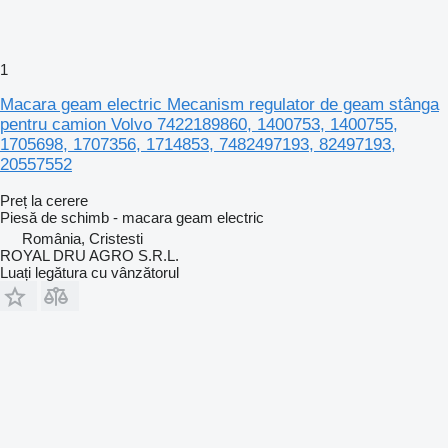
1
Macara geam electric Mecanism regulator de geam stânga
pentru camion Volvo 7422189860, 1400753, 1400755,
1705698, 1707356, 1714853, 7482497193, 82497193,
20557552
Preț la cerere
Piesă de schimb - macara geam electric
România, Cristesti
ROYAL DRU AGRO S.R.L.
Luați legătura cu vânzătorul