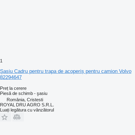
1
Şasiu Cadru pentru trapa de acoperiș pentru camion Volvo
82294647
Preț la cerere
Piesă de schimb - şasiu
România, Cristesti
ROYAL DRU AGRO S.R.L.
Luați legătura cu vânzătorul