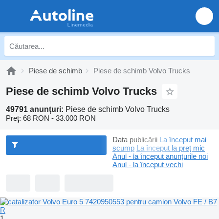
Piese de schimb
Piese de schimb Volvo Trucks
Piese de schimb Volvo Trucks
49791 anunțuri:
Piese de schimb Volvo Trucks
Preţ:
68 RON - 33.000 RON
Data publicării
La început mai
scump
La început la preț mic
Anul - la început anunțurile noi
Anul - la început vechi
1