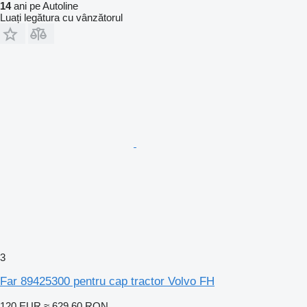
14
ani pe Autoline
Luați legătura cu vânzătorul
3
Far 89425300 pentru cap tractor Volvo FH
120 EUR
≈ 629,60 RON