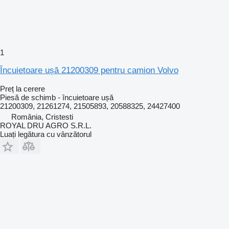
1
Încuietoare ușă 21200309 pentru camion Volvo
Preț la cerere
Piesă de schimb - încuietoare ușă
21200309, 21261274, 21505893, 20588325, 24427400
România, Cristesti
ROYAL DRU AGRO S.R.L.
Luați legătura cu vânzătorul