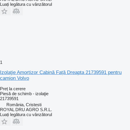
Luați legătura cu vânzătorul
1
Izolaţie Amortizor Cabină Față Dreapta 21739591 pentru
camion Volvo
Preț la cerere
Piesă de schimb - izolaţie
21739591
România, Cristesti
ROYAL DRU AGRO S.R.L.
Luați legătura cu vânzătorul