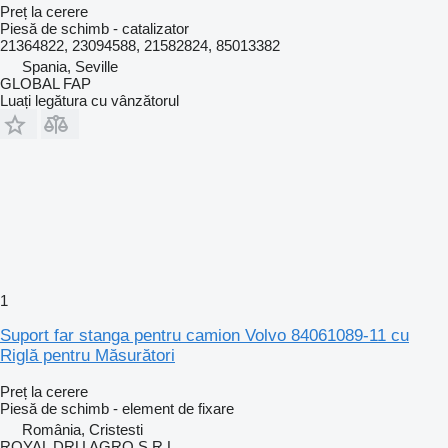
Preț la cerere
Piesă de schimb - catalizator
21364822, 23094588, 21582824, 85013382
Spania, Seville
GLOBAL FAP
Luați legătura cu vânzătorul
1
Suport far stanga pentru camion Volvo 84061089-11 cu
Riglă pentru Măsurători
Preț la cerere
Piesă de schimb - element de fixare
România, Cristesti
ROYAL DRU AGRO S.R.L.