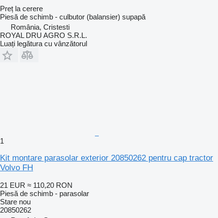
Preț la cerere
Piesă de schimb - culbutor (balansier) supapă
România, Cristesti
ROYAL DRU AGRO S.R.L.
Luați legătura cu vânzătorul
1
Kit montare parasolar exterior 20850262 pentru cap tractor
Volvo FH
21 EUR
≈ 110,20 RON
Piesă de schimb - parasolar
Stare
nou
20850262