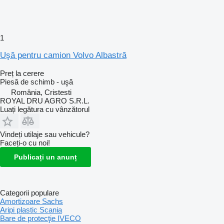
1
Uşă pentru camion Volvo Albastră
Preț la cerere
Piesă de schimb - uşă
România, Cristesti
ROYAL DRU AGRO S.R.L.
Luați legătura cu vânzătorul
Vindeți utilaje sau vehicule?
Faceți-o cu noi!
Publicați un anunț
Categorii populare
Amortizoare Sachs
Aripi plastic Scania
Bare de protecţie IVECO