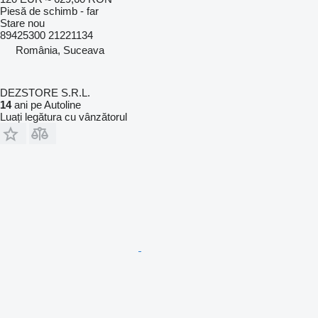
Piesă de schimb - far
Stare
nou
89425300 21221134
România, Suceava
DEZSTORE S.R.L.
14
ani pe Autoline
Luați legătura cu vânzătorul