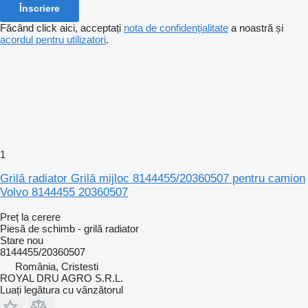
Înscriere
Făcând click aici, acceptați
nota de confidențialitate
a noastră și
acordul pentru utilizatori
.
1
Grilă radiator Grilă mijloc 8144455/20360507 pentru camion
Volvo 8144455 20360507
Preț la cerere
Piesă de schimb - grilă radiator
Stare
nou
8144455/20360507
România, Cristesti
ROYAL DRU AGRO S.R.L.
Luați legătura cu vânzătorul