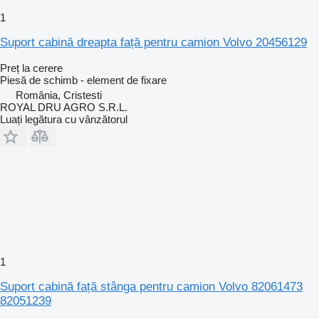
1
Suport cabină dreapta față pentru camion Volvo 20456129
Preț la cerere
Piesă de schimb - element de fixare
România, Cristesti
ROYAL DRU AGRO S.R.L.
Luați legătura cu vânzătorul
1
Suport cabină față stânga pentru camion Volvo 82061473
82051239