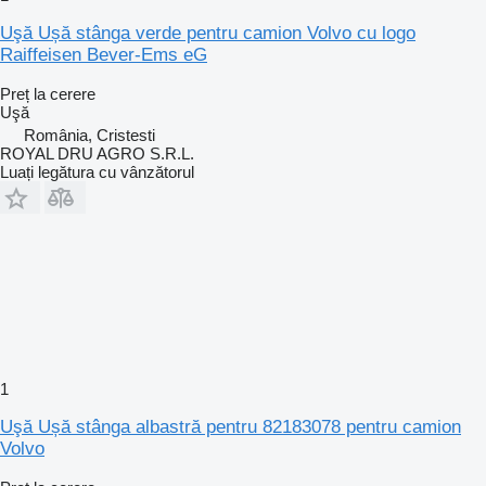
Uşă Ușă stânga verde pentru camion Volvo cu logo
Raiffeisen Bever-Ems eG
Preț la cerere
Uşă
România, Cristesti
ROYAL DRU AGRO S.R.L.
Luați legătura cu vânzătorul
1
Uşă Ușă stânga albastră pentru 82183078 pentru camion
Volvo