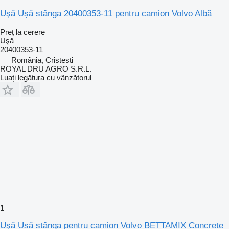
Uşă Ușă stânga 20400353-11 pentru camion Volvo Albă
Preț la cerere
Uşă
20400353-11
România, Cristesti
ROYAL DRU AGRO S.R.L.
Luați legătura cu vânzătorul
1
Uşă Ușă stânga pentru camion Volvo BETTAMIX Concrete