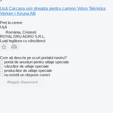
Uşă Carcasa ușii dreapta pentru camion Volvo Tekniska
Verken I Kiruna AB
Preț la cerere
Uşă
România, Cristesti
ROYAL DRU AGRO S.R.L.
Luați legătura cu vânzătorul
Cum ați descrie pe scurt portalul nostru?
portal de anunțuri pentru utilaje speciale
vânzător de utilaje speciale
producător de utilaje speciale
nu există un răspuns corect
Alegeți răspunsul