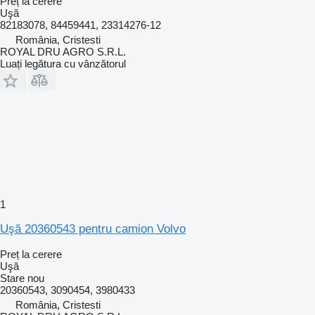
Preț la cerere
Uşă
82183078, 84459441, 23314276-12
România, Cristesti
ROYAL DRU AGRO S.R.L.
Luați legătura cu vânzătorul
1
Uşă 20360543 pentru camion Volvo
Preț la cerere
Uşă
Stare
nou
20360543, 3090454, 3980433
România, Cristesti