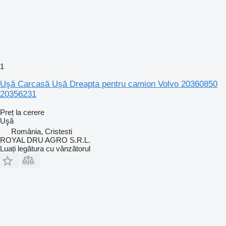
1
Uşă Carcasă Ușă Dreapta pentru camion Volvo 20360850
20356231
Preț la cerere
Uşă
România, Cristesti
ROYAL DRU AGRO S.R.L.
Luați legătura cu vânzătorul