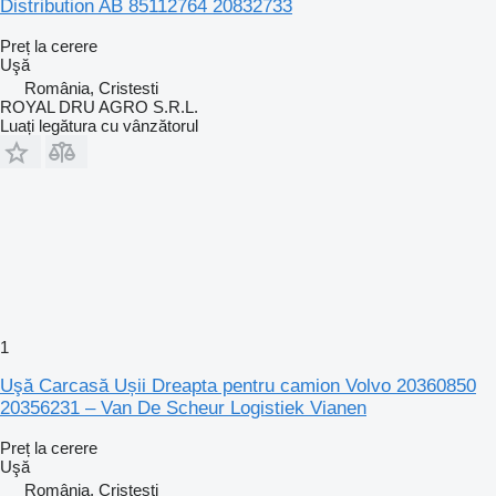
Distribution AB 85112764 20832733
Preț la cerere
Uşă
România, Cristesti
ROYAL DRU AGRO S.R.L.
Luați legătura cu vânzătorul
1
Uşă Carcasă Ușii Dreapta pentru camion Volvo 20360850
20356231 – Van De Scheur Logistiek Vianen
Preț la cerere
Uşă
România, Cristesti