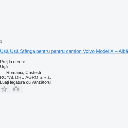
1
Uşă Ușă Stânga pentru pentru camion Volvo Model X – Albă
Preț la cerere
Uşă
România, Cristesti
ROYAL DRU AGRO S.R.L.
Luați legătura cu vânzătorul