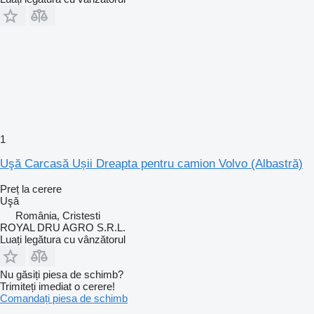
1
Uşă Carcasă Ușii Dreapta pentru camion Volvo (Albastră)
Preț la cerere
Uşă
România, Cristesti
ROYAL DRU AGRO S.R.L.
Luați legătura cu vânzătorul
Nu găsiți piesa de schimb?
Trimiteți imediat o cerere!
Comandați piesa de schimb