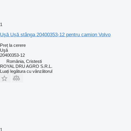
1
Uşă Ușă stânga 20400353-12 pentru camion Volvo
Preț la cerere
Uşă
20400353-12
România, Cristesti
ROYAL DRU AGRO S.R.L.
Luați legătura cu vânzătorul
1