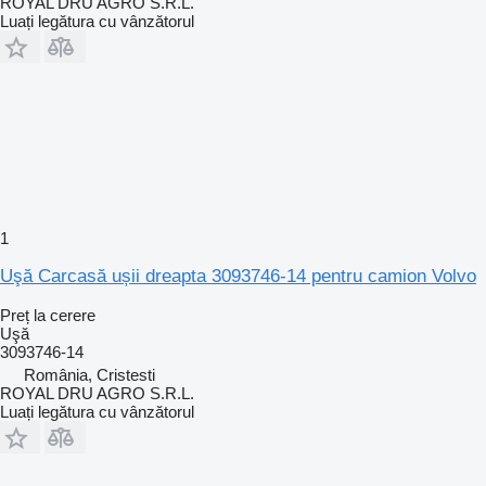
ROYAL DRU AGRO S.R.L.
Luați legătura cu vânzătorul
1
Uşă Carcasă ușii dreapta 3093746-14 pentru camion Volvo
Preț la cerere
Uşă
3093746-14
România, Cristesti
ROYAL DRU AGRO S.R.L.
Luați legătura cu vânzătorul