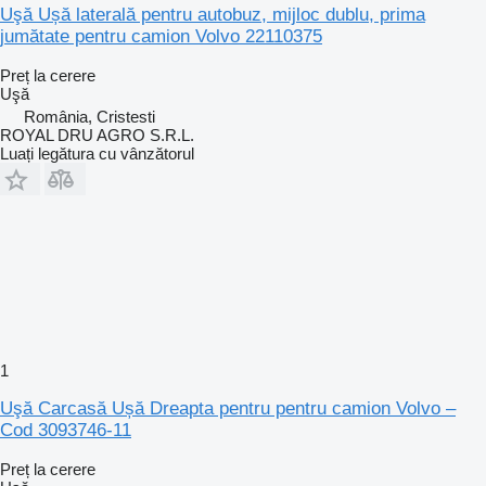
Uşă Ușă laterală pentru autobuz, mijloc dublu, prima
jumătate pentru camion Volvo 22110375
Preț la cerere
Uşă
România, Cristesti
ROYAL DRU AGRO S.R.L.
Luați legătura cu vânzătorul
1
Uşă Carcasă Ușă Dreapta pentru pentru camion Volvo –
Cod 3093746-11
Preț la cerere