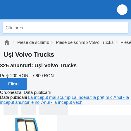
Piese de schimb
Piese de schimb Volvo Trucks
Piese
Uşi Volvo Trucks
325 anunțuri:
Uşi Volvo Trucks
Preţ:
200 RON - 7.900 RON
Filtru
Ordonează
:
Data publicării
Data publicării
La început mai scump
La început la preț mic
Anul - la
început anunțurile noi
Anul - la început vechi