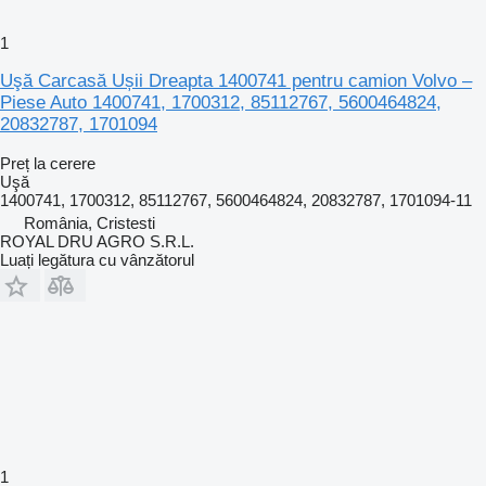
1
Uşă Carcasă Ușii Dreapta 1400741 pentru camion Volvo –
Piese Auto 1400741, 1700312, 85112767, 5600464824,
20832787, 1701094
Preț la cerere
Uşă
1400741, 1700312, 85112767, 5600464824, 20832787, 1701094-11
România, Cristesti
ROYAL DRU AGRO S.R.L.
Luați legătura cu vânzătorul
1