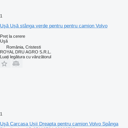
1
Uşă Ușă stânga verde pentru pentru camion Volvo
Preț la cerere
Uşă
România, Cristesti
ROYAL DRU AGRO S.R.L.
Luați legătura cu vânzătorul
1
Uşă Carcasa Ușii Dreapta pentru camion Volvo Spånga