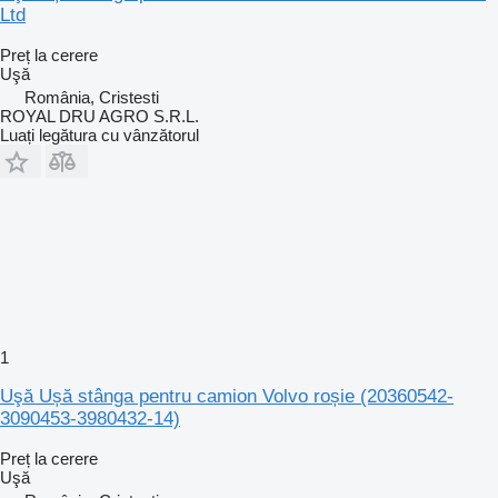
Ltd
Preț la cerere
Uşă
România, Cristesti
ROYAL DRU AGRO S.R.L.
Luați legătura cu vânzătorul
1
Uşă Ușă stânga pentru camion Volvo roșie (20360542-
3090453-3980432-14)
Preț la cerere
Uşă