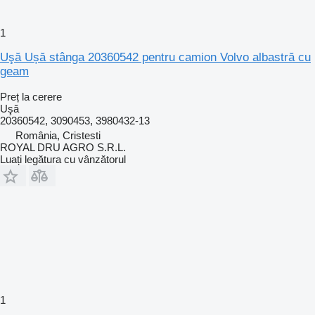
1
Uşă Ușă stânga 20360542 pentru camion Volvo albastră cu
geam
Preț la cerere
Uşă
20360542, 3090453, 3980432-13
România, Cristesti
ROYAL DRU AGRO S.R.L.
Luați legătura cu vânzătorul
1