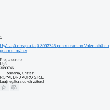
1
Uşă Ușă dreapta față 3093746 pentru camion Volvo albă cu
geam și mâner
Preț la cerere
Uşă
3093746
România, Cristesti
ROYAL DRU AGRO S.R.L.
Luați legătura cu vânzătorul