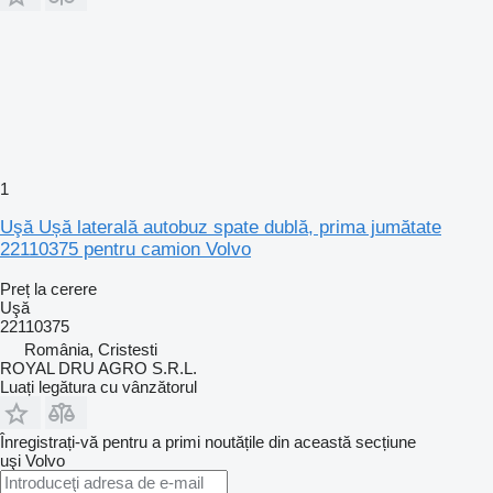
1
Uşă Ușă laterală autobuz spate dublă, prima jumătate
22110375 pentru camion Volvo
Preț la cerere
Uşă
22110375
România, Cristesti
ROYAL DRU AGRO S.R.L.
Luați legătura cu vânzătorul
Înregistrați-vă pentru a primi noutățile din această secțiune
uşi
Volvo