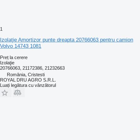
1
Izolaţie Amortizor punte dreapta 20766063 pentru camion
Volvo 14743 1081
Preț la cerere
Izolaţie
20766063, 21172386, 21232663
România, Cristesti
ROYAL DRU AGRO S.R.L.
Luați legătura cu vânzătorul