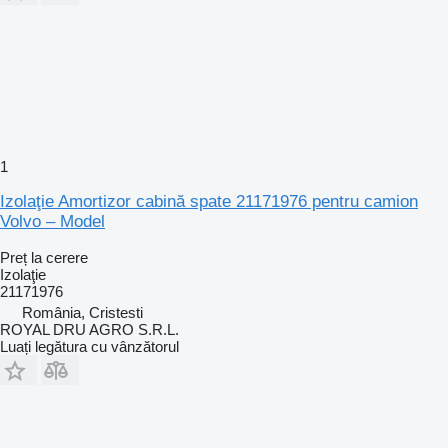
1
Izolaţie Amortizor cabină spate 21171976 pentru camion
Volvo – Model
Preț la cerere
Izolaţie
21171976
România, Cristesti
ROYAL DRU AGRO S.R.L.
Luați legătura cu vânzătorul