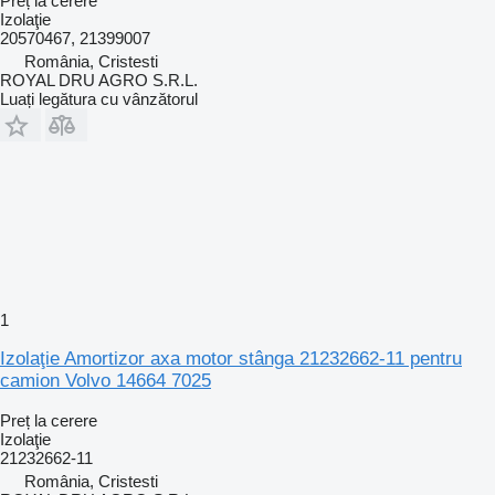
Preț la cerere
Izolaţie
20570467, 21399007
România, Cristesti
ROYAL DRU AGRO S.R.L.
Luați legătura cu vânzătorul
1
Izolaţie Amortizor axa motor stânga 21232662-11 pentru
camion Volvo 14664 7025
Preț la cerere
Izolaţie
21232662-11
România, Cristesti