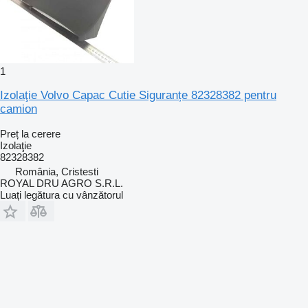
1
Izolaţie Volvo Capac Cutie Siguranțe 82328382 pentru
camion
Preț la cerere
Izolaţie
82328382
România, Cristesti
ROYAL DRU AGRO S.R.L.
Luați legătura cu vânzătorul