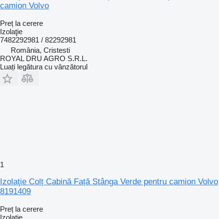
camion Volvo
Preț la cerere
Izolaţie
7482292981 / 82292981
România, Cristesti
ROYAL DRU AGRO S.R.L.
Luați legătura cu vânzătorul
1
Izolaţie Colț Cabină Față Stânga Verde pentru camion Volvo
8191409
Preț la cerere
Izolaţie