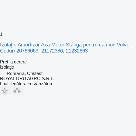
1
Izolaţie Amortizor Axa Motor Stânga pentru camion Volvo –
Coduri 20766063, 21172386, 21232663
Preț la cerere
Izolaţie
România, Cristesti
ROYAL DRU AGRO S.R.L.
Luați legătura cu vânzătorul