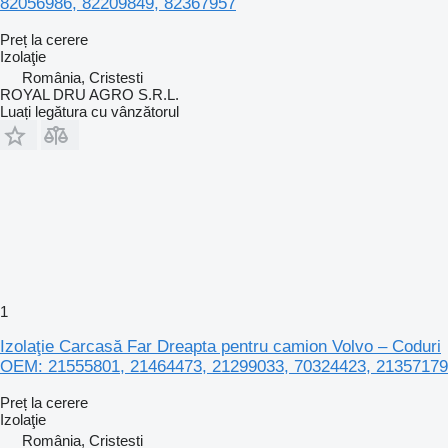
82056986, 82209849, 82367957
Preț la cerere
Izolaţie
România, Cristesti
ROYAL DRU AGRO S.R.L.
Luați legătura cu vânzătorul
1
Izolaţie Carcasă Far Dreapta pentru camion Volvo – Coduri
OEM: 21555801, 21464473, 21299033, 70324423, 21357179
Preț la cerere
Izolaţie
România, Cristesti