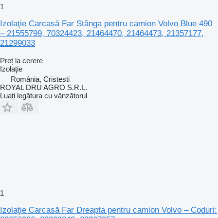
1
Izolaţie Carcasă Far Stânga pentru camion Volvo Blue 490
– 21555799, 70324423, 21464470, 21464473, 21357177,
21299033
Preț la cerere
Izolaţie
România, Cristesti
ROYAL DRU AGRO S.R.L.
Luați legătura cu vânzătorul
1
Izolaţie Carcasă Far Dreapta pentru camion Volvo – Coduri: