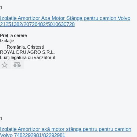
1
Izolaţie Amortizor Axa Motor Stânga pentru camion Volvo
21251382/20726482/5010630728
Preț la cerere
Izolaţie
România, Cristesti
ROYAL DRU AGRO S.R.L.
Luați legătura cu vânzătorul
1
Izolaţie Amortizor axă motor stânga pentru pentru camion
Volvo 7482292981/82292981