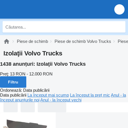
Piese de schimb
Piese de schimb Volvo Trucks
Piese
Izolaţii Volvo Trucks
1438 anunțuri:
Izolaţii Volvo Trucks
Preţ:
13 RON - 12.000 RON
Filtru
Ordonează
:
Data publicării
Data publicării
La început mai scump
La început la preț mic
Anul - la
început anunțurile noi
Anul - la început vechi