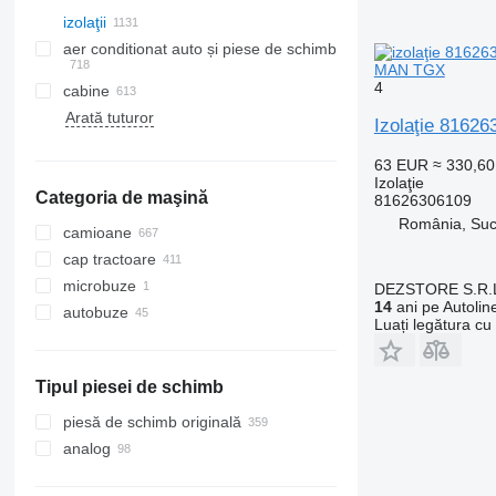
izolaţii
aer conditionat auto și piese de schimb
MAN TGX
4
cabine
furtunuri aer condiționat
Arată tuturor
radiatoare aer condiționat
geamuri laterale
Izolaţie 8162
compresoare clima
parbrize
63 EUR
≈ 330,6
filtre uscător
acoperișuri panoramice
Izolaţie
Categoria de maşină
aer conditionat auto
lunete
81626306109
România, Su
filtre aer cabina
camioane
alte piese de aparate de climatizare
cap tractoare
microbuze
DEZSTORE S.R.
14
ani pe Autolin
autobuze
Luați legătura cu
Tipul piesei de schimb
piesă de schimb originală
analog