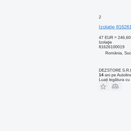
2
Izolaţie 8162
47 EUR
≈ 246,6
Izolaţie
81626100019
România, Su
DEZSTORE S.R.
14
ani pe Autolin
Luați legătura cu