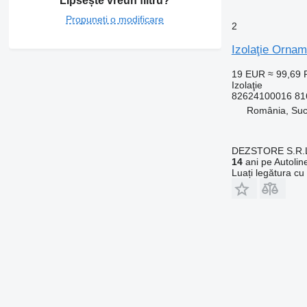
Lipsește vreun filtru?
Propuneți o modificare
2
Izolaţie Orna
19 EUR
≈ 99,69
Izolaţie
82624100016 81
România, Su
DEZSTORE S.R.
14
ani pe Autolin
Luați legătura cu