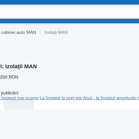
e cabinei auto MAN
Izolaţii MAN
i:
Izolaţii MAN
.200 RON
publicării
 început mai scump
La început la preț mic
Anul - la început anunțurile 