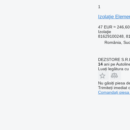
1
Izolaţie Elem
47 EUR
≈ 246,6
Izolaţie
81629100248, 8
România, Su
DEZSTORE S.R.
14
ani pe Autolin
Luați legătura cu
Nu găsiți piesa 
Trimiteți imediat 
Comandați piesa