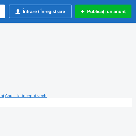
Întrare / Înregistrare
Publicați un anunț
noi
Anul - la început vechi