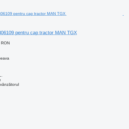
6306109 pentru cap tractor MAN TGX
0 RON
ceava
L.
e
 vânzătorul