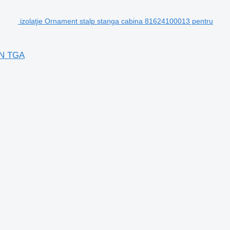
izolaţie Ornament stalp stanga cabina 81624100013 pentru
AN TGA