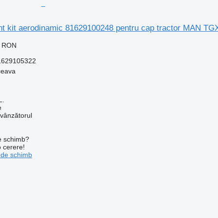
ent kit aerodinamic 81629100248 pentru cap tractor MAN TG
0 RON
1629105322
ceava
L.
e
 vânzătorul
de schimb?
o cerere!
 de schimb