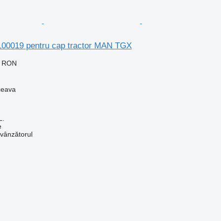
6100019 pentru cap tractor MAN TGX
0 RON
ceava
L.
e
 vânzătorul