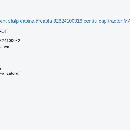
ment stalp cabina dreapta 82624100016 pentru cap tractor 
 RON
624100042
ceava
L.
e
 vânzătorul