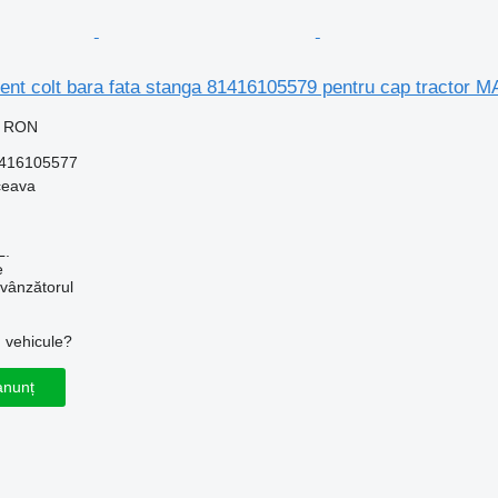
ment colt bara fata stanga 81416105579 pentru cap tractor
0 RON
416105577
ceava
L.
e
 vânzătorul
u vehicule?
anunț