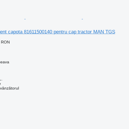
ment capota 81611500140 pentru cap tractor MAN TGS
0 RON
ceava
L.
e
 vânzătorul