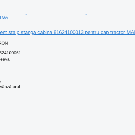
 TGA
ment stalp stanga cabina 81624100013 pentru cap tractor M
 RON
624100061
ceava
L.
e
 vânzătorul