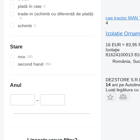
plată în rate
trade-in (schimb cu diferență de plată)
cap tractor MAN
4
schimb
Izolaţie Orna
16 EUR
≈ 83,95
Stare
Izolaţie
81624100013 81
nou
România, Su
second hand
DEZSTORE S.R.
14
ani pe Autolin
Anul
Luați legătura cu
–