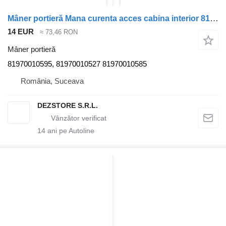
Mâner portieră Mana curenta acces cabina interior 81970010595 pentru cap tractor MAN TGX
14 EUR
≈ 73,46 RON
Mâner portieră
81970010595, 81970010527 81970010585
România, Suceava
DEZSTORE S.R.L.
14
ani pe Autoline