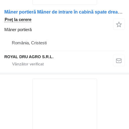
Mâner portieră Mâner de intrare în cabină spate dreapta pentru camion MAN (Coduri: 8197001-0585, 81970010585, 8197001-0527, 81970010527)
Preț la cerere
Mâner portieră
România, Cristesti
ROYAL DRU AGRO S.R.L.