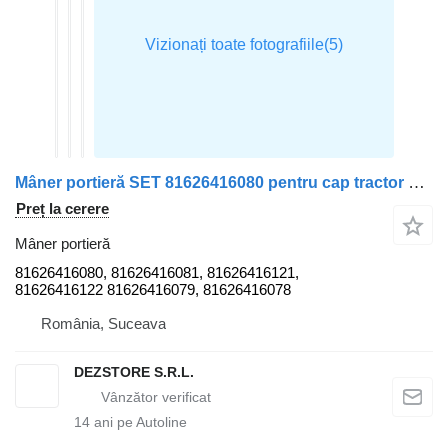
Mâner portieră SET 81626416080 pentru cap tractor MAN TGS
Preț la cerere
Mâner portieră
81626416080, 81626416081, 81626416121,
81626416122 81626416079, 81626416078
România, Suceava
DEZSTORE S.R.L.
14
ani pe Autoline