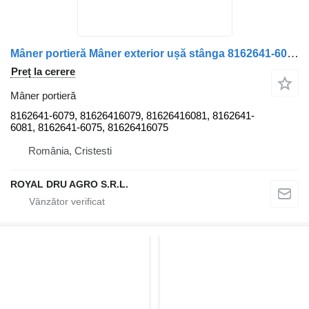
Mâner portieră Mâner exterior ușă stânga 8162641-6079 pentru camion MAN 8162641/6079, 81626416079, 81626416081, 8162641/6081, 8162641/6075, 81626416075
Preț la cerere
Mâner portieră
8162641-6079, 81626416079, 81626416081, 8162641-
6081, 8162641-6075, 81626416075
România, Cristesti
ROYAL DRU AGRO S.R.L.