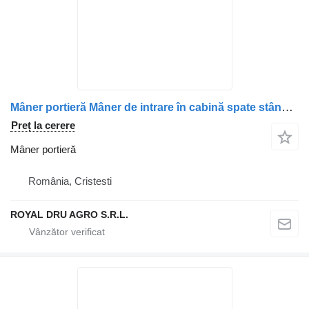
Mâner portieră Mâner de intrare în cabină spate stânga pentru camion MAN (Coduri: 81970010588, 81970010526)
Preț la cerere
Mâner portieră
România, Cristesti
ROYAL DRU AGRO S.R.L.