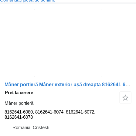
Mâner portieră Mâner exterior ușă dreapta 8162641-6080 pentru camion MAN cu încuietoare 8162641-6080
Preț la cerere
Mâner portieră
8162641-6080, 8162641-6074, 8162641-6072,
8162641-6078
România, Cristesti