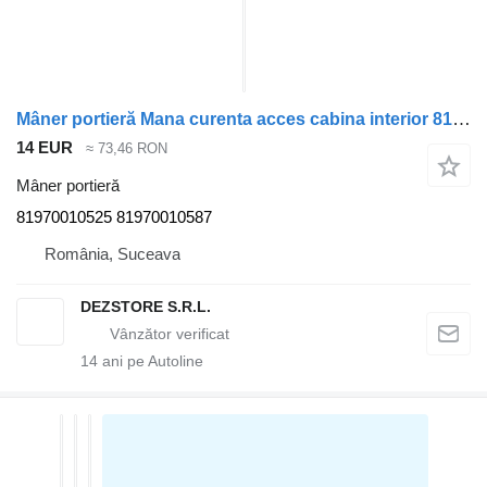
Mâner portieră Mana curenta acces cabina interior 81970010525 pentru cap tractor MAN TGX
14 EUR
≈ 73,46 RON
Mâner portieră
81970010525 81970010587
România, Suceava
DEZSTORE S.R.L.
14
ani pe Autoline