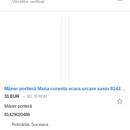
Mâner portieră Mana curenta scara urcare sasiu 81429020486 pentru cap tractor MAN TGS
31 EUR
≈ 162,70 RON
Mâner portieră
81429020486
România, Suceava