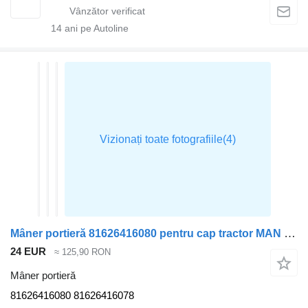
14
ani pe Autoline
Mâner portieră 81626416080 pentru cap tractor MAN TGX
24 EUR
≈ 125,90 RON
Mâner portieră
81626416080 81626416078