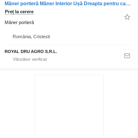
Mâner portieră Mâner Interior Ușă Dreapta pentru camion MAN 81626416068 8162641-6068
Preț la cerere
Mâner portieră
România, Cristesti
ROYAL DRU AGRO S.R.L.