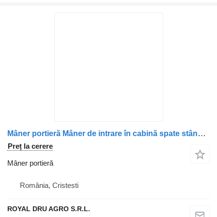
Mâner portieră Mâner de intrare în cabină spate stânga pentru camion MAN (Cod: 81970010588, 81970010526)
Preț la cerere
Mâner portieră
România, Cristesti
ROYAL DRU AGRO S.R.L.