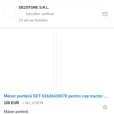
DEZSTORE S.R.L.
14
ani pe Autoline
Mâner portieră SET 81626416078 pentru cap tractor MAN TGX
126 EUR
≈ 661,10 RON
Mâner portieră