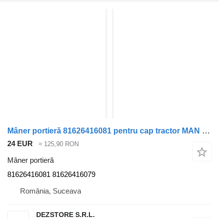
Mâner portieră 81626416081 pentru cap tractor MAN TGS
24 EUR
≈ 125,90 RON
Mâner portieră
81626416081 81626416079
România, Suceava
DEZSTORE S.R.L.