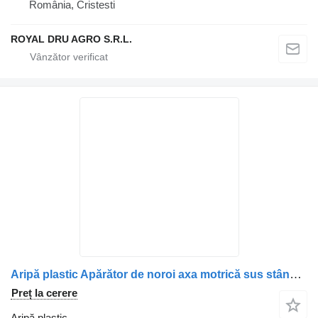
România, Cristesti
ROYAL DRU AGRO S.R.L.
Aripă plastic Apărător de noroi axa motrică sus stânga pentru camion Volvo 21094387 7421094387
Preț la cerere
Aripă plastic