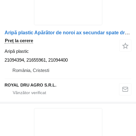
Aripă plastic Apărător de noroi ax secundar spate dreapta 21094394 pentru camion Volvo (coduri: )
Preț la cerere
Aripă plastic
21094394, 21655961, 21094400
România, Cristesti
ROYAL DRU AGRO S.R.L.