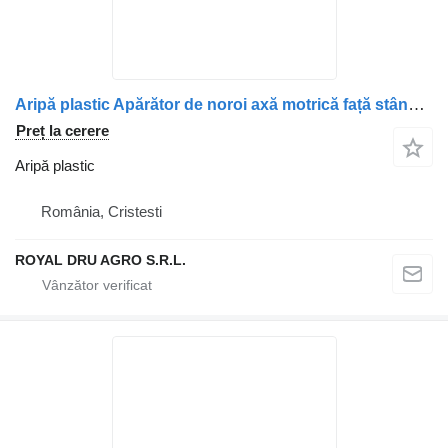
Aripă plastic Apărător de noroi axă motrică față stânga pentru camion Volvo (coduri 21090272, 21094413, 22192015)
Preț la cerere
Aripă plastic
România, Cristesti
ROYAL DRU AGRO S.R.L.