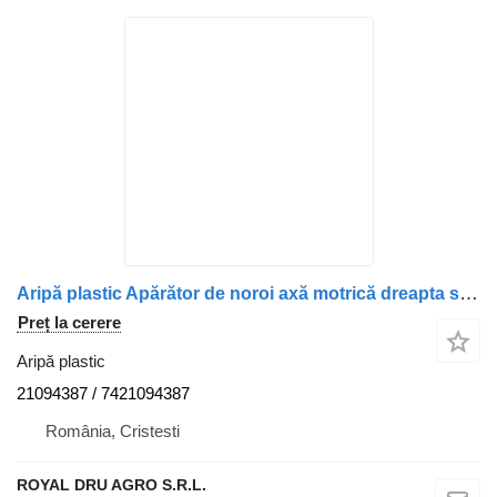
Aripă plastic Apărător de noroi axă motrică dreapta sus 21094387 pentru camion Volvo 21094387 7421094387
Preț la cerere
Aripă plastic
21094387 / 7421094387
România, Cristesti
ROYAL DRU AGRO S.R.L.