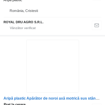
România, Cristesti
ROYAL DRU AGRO S.R.L.
Aripă plastic Apărător de noroi axă motrică sus stânga 21094387 pentru camion Volvo 7421094387
Preț la cerere