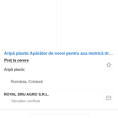
Aripă plastic Apărător de noroi pentru axa motrică dreapta sus pentru camion Volvo 21094387 7421094387
Preț la cerere
Aripă plastic
România, Cristesti
ROYAL DRU AGRO S.R.L.