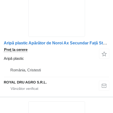
Aripă plastic Apărător de Noroi Ax Secundar Față Stânga pentru camion Volvo (Coduri: 21094397, 21094391, 22087684, 7421094391, 7422087684, 21094432)
Preț la cerere
Aripă plastic
România, Cristesti
ROYAL DRU AGRO S.R.L.