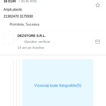
16 EUR
≈ 83,95 RON
Aripă plastic
21302470 3175930
România, Suceava
DEZSTORE S.R.L.
14
ani pe Autoline