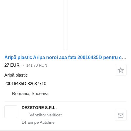
Aripă plastic Aripa noroi axa fata 20016435D pentru cap tractor Volvo FH
27 EUR
≈ 141,70 RON
Aripă plastic
20016435D 82637710
România, Suceava
DEZSTORE S.R.L.
14
ani pe Autoline