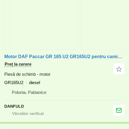
Motor DAF Paccar GR 165 U2 GR165U2 pentru camion DAF CF, LF
Preț la cerere
Piesă de schimb - motor
GR165U2
diesel
Polonia, Pabianice
DANFULD