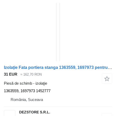
Izolaţie Fata portiera stanga 1363559, 1697973 pentru cap tractor DAF CF85
31 EUR
≈ 162,70 RON
Piesă de schimb - izolaţie
1363559, 1697973 1452777
România, Suceava
DEZSTORE S.R.L.