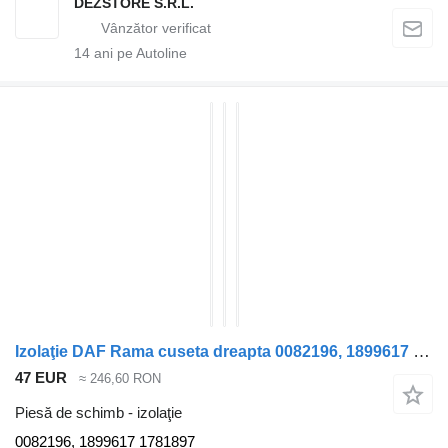
DEZSTORE S.R.L.
14
ani pe Autoline
Izolaţie DAF Rama cuseta dreapta 0082196, 1899617 pentru cap tractor DAF CF85
47 EUR
≈ 246,60 RON
Piesă de schimb - izolaţie
0082196, 1899617 1781897