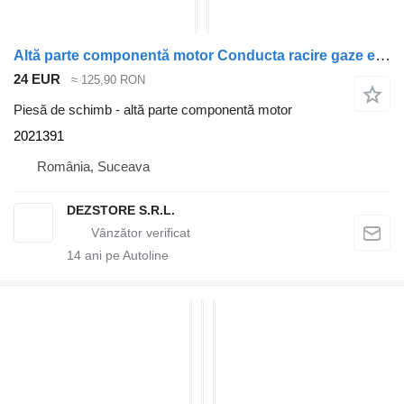
Altă parte componentă motor Conducta racire gaze egr 2021391 pentru cap tractor DAF CF
24 EUR
≈ 125,90 RON
Piesă de schimb - altă parte componentă motor
2021391
România, Suceava
DEZSTORE S.R.L.
14
ani pe Autoline