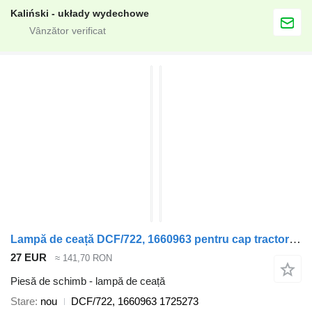
Kaliński - układy wydechowe
Lampă de ceață DCF/722, 1660963 pentru cap tractor DAF CF85
27 EUR
≈ 141,70 RON
Piesă de schimb - lampă de ceață
Stare
nou
DCF/722, 1660963 1725273