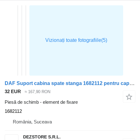
DAF Suport cabina spate stanga 1682112 pentru cap tractor DAF CF85
32 EUR
≈ 167,90 RON
Piesă de schimb - element de fixare
1682112
România, Suceava
DEZSTORE S.R.L.