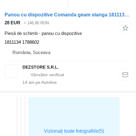
Panou cu dispozitive Comanda geam stanga 1811134 pentru cap tractor DAF CF85
28 EUR
≈ 146,90 RON
Piesă de schimb - panou cu dispozitive
1811134 1788602
România, Suceava
DEZSTORE S.R.L.
14
ani pe Autoline