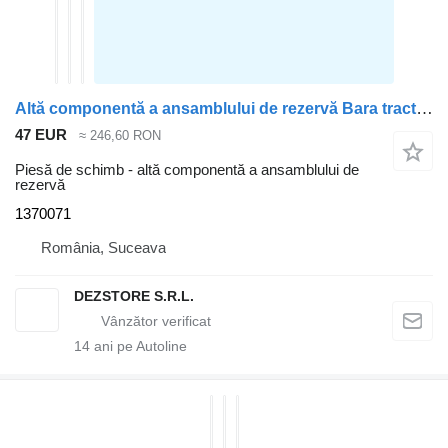
Altă componentă a ansamblului de rezervă Bara tractare 1370071 pentru cap tractor DAF CF85
47 EUR
≈ 246,60 RON
Piesă de schimb - altă componentă a ansamblului de
rezervă
1370071
România, Suceava
DEZSTORE S.R.L.
14
ani pe Autoline