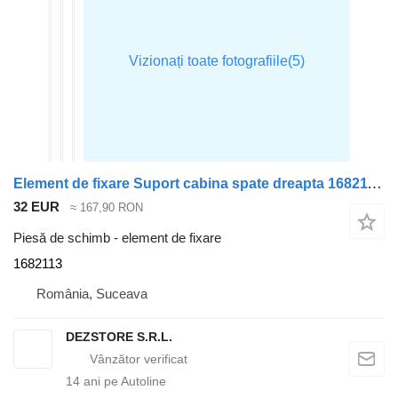
Element de fixare Suport cabina spate dreapta 1682113 pentru cap tractor DAF CF85
32 EUR
≈ 167,90 RON
Piesă de schimb - element de fixare
1682113
România, Suceava
DEZSTORE S.R.L.
14
ani pe Autoline