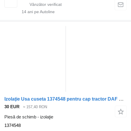
14
ani pe Autoline
Izolaţie Usa cuseta 1374548 pentru cap tractor DAF CF85
30 EUR
≈ 157,40 RON
Piesă de schimb - izolaţie
1374548