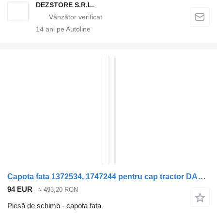
DEZSTORE S.R.L.
14
ani pe Autoline
Capota fata 1372534, 1747244 pentru cap tractor DAF CF85
94 EUR
≈ 493,20 RON
Piesă de schimb - capota fata