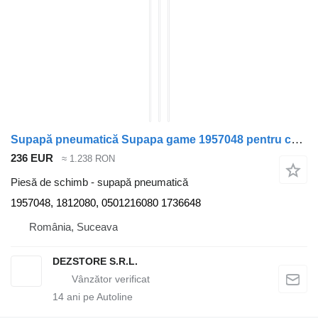
Supapă pneumatică Supapa game 1957048 pentru cap tractor DAF CF85
236 EUR
≈ 1.238 RON
Piesă de schimb - supapă pneumatică
1957048, 1812080, 0501216080 1736648
România, Suceava
DEZSTORE S.R.L.
14
ani pe Autoline