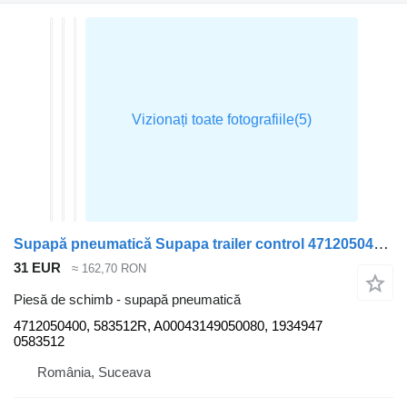
Supapă pneumatică Supapa trailer control 4712050400 pentru cap tractor DAF CF85
31 EUR
≈ 162,70 RON
Piesă de schimb - supapă pneumatică
4712050400, 583512R, A00043149050080, 1934947
0583512
România, Suceava