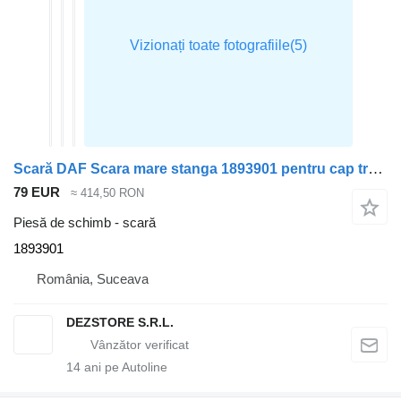
Scară DAF Scara mare stanga 1893901 pentru cap tractor DAF CF85
79 EUR
≈ 414,50 RON
Piesă de schimb - scară
1893901
România, Suceava
DEZSTORE S.R.L.
14
ani pe Autoline