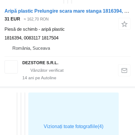
Aripă plastic Prelungire scara mare stanga 1816394, 0083117 pentru cap tractor DAF CF85
31 EUR
≈ 162,70 RON
Piesă de schimb - aripă plastic
1816394, 0083117 1817504
România, Suceava
DEZSTORE S.R.L.
14
ani pe Autoline