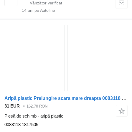
14
ani pe Autoline
Aripă plastic Prelungire scara mare dreapta 0083118 pentru cap tractor DAF CF85
31 EUR
≈ 162,70 RON
Piesă de schimb - aripă plastic
0083118 1817505