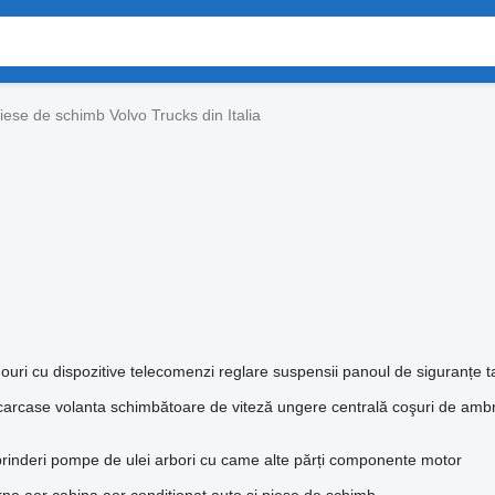
iese de schimb Volvo Trucks din Italia
ouri cu dispozitive
telecomenzi reglare suspensii
panoul de siguranțe
t
carcase volanta
schimbătoare de viteză
ungere centrală
coşuri de ambr
rinderi
pompe de ulei
arbori cu came
alte părți componente motor