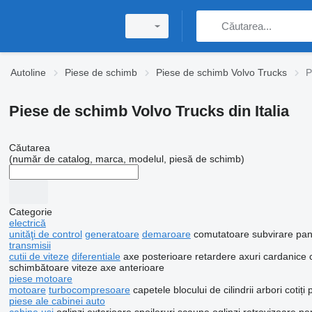
Autoline
Piese de schimb
Piese de schimb Volvo Trucks
P
Piese de schimb Volvo Trucks din Italia
Căutarea
(număr de catalog, marca, modelul, piesă de schimb)
Categorie
electrică
unităţi de control
generatoare
demaroare
comutatoare subvirare
pan
transmisii
cutii de viteze
diferentiale
axe posterioare
retardere
axuri cardanice
schimbătoare viteze
axe anterioare
piese motoare
motoare
turbocompresoare
capetele blocului de cilindrii
arbori cotiți
p
piese ale cabinei auto