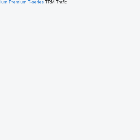
dlum
Premium
T-series
TRM
Trafic