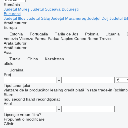
România
Județul Mureş
Județul Suceava
București
București
Județul Ilfov
Județul Sălaj
Județul Maramureş
Județul Dolj
Județul Bi
Arată tuturor
Europa
Estonia
Portugalia
Țările de Jos
Polonia
Lituania
Venezia
Vicenza
Parma
Padua
Naples
Cuneo
Rome
Treviso
Arată tuturor
Arată tuturor
Asia
Turcia
China
Kazahstan
altele
Ucraina
Preţ
–
Tipul anunțului
vânzare
de la producător
leasing
credit
plată în rate
trade-in (schimb
Stare
nou
second hand
recondiționat
Anul
–
Lipsește vreun filtru?
Propuneți o modificare
Găsit: