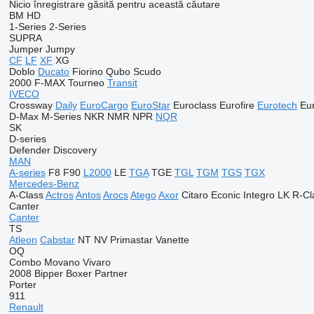
Nicio înregistrare găsită pentru această căutare
BM
HD
1-Series
2-Series
SUPRA
Jumper
Jumpy
CF
LF
XF
XG
Doblo
Ducato
Fiorino
Qubo
Scudo
2000
F-MAX
Tourneo
Transit
IVECO
Crossway
Daily
EuroCargo
EuroStar
Euroclass
Eurofire
Eurotech
Eur
D-Max
M-Series
NKR
NMR
NPR
NQR
SK
D-series
Defender
Discovery
MAN
A-series
F8
F90
L2000
LE
TGA
TGE
TGL
TGM
TGS
TGX
Mercedes-Benz
A-Class
Actros
Antos
Arocs
Atego
Axor
Citaro
Econic
Integro
LK
R-Cl
Canter
Canter
TS
Atleon
Cabstar
NT
NV
Primastar
Vanette
OQ
Combo
Movano
Vivaro
2008
Bipper
Boxer
Partner
Porter
911
Renault