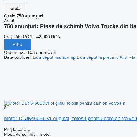
-
arată
Găsit:
750 anunțuri
Arată
750 anunțuri:
Piese de schimb Volvo Trucks din Ita
Preţ:
240 RON - 42.000 RON
Filtru
Ordonează
:
Data publicării
Data publicării
La început mai scump
La început la preț mic
Anul - la
8
Motor D13K460EUVI original, folosit pentru camion Volvo 
Preț la cerere
Piesă de schimb - motor