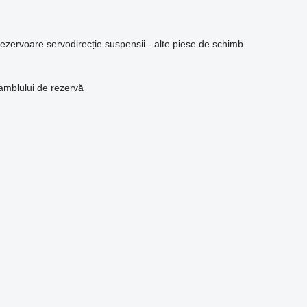
rezervoare servodirecție
suspensii - alte piese de schimb
amblului de rezervă