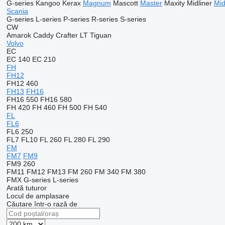
G-series
Kangoo
Kerax
Magnum
Mascott
Master
Maxity
Midliner
Mi
Scania
G-series
L-series
P-series
R-series
S-series
CW
Amarok
Caddy
Crafter
LT
Tiguan
Volvo
EC
EC 140
EC 210
FH
FH12
FH12 460
FH13
FH16
FH16 550
FH16 580
FH 420
FH 460
FH 500
FH 540
FL
FL6
FL6 250
FL7
FL10
FL 260
FL 280
FL 290
FM
FM7
FM9
FM9 260
FM11
FM12
FM13
FM 260
FM 340
FM 380
FMX
G-series
L-series
Arată tuturor
Locul de amplasare
Căutare într-o rază de