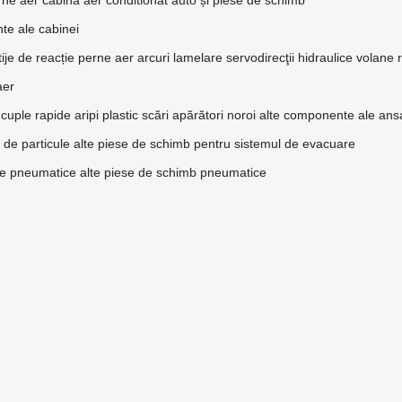
rne aer cabina
aer conditionat auto și piese de schimb
te ale cabinei
tije de reacție
perne aer
arcuri lamelare
servodirecţii hidraulice
volane
aer
cuple rapide
aripi plastic
scări
apărători noroi
alte componente ale ans
re de particule
alte piese de schimb pentru sistemul de evacuare
e pneumatice
alte piese de schimb pneumatice