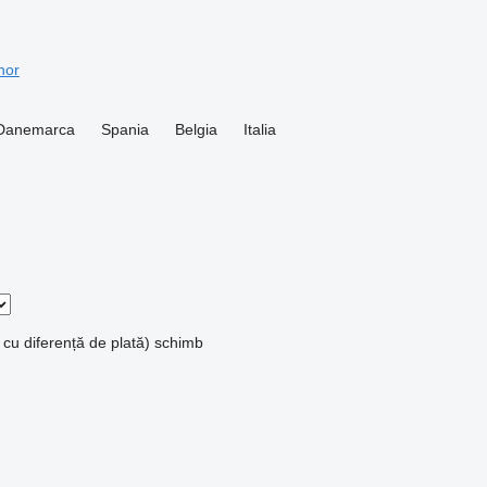
hor
Danemarca
Spania
Belgia
Italia
 cu diferență de plată)
schimb