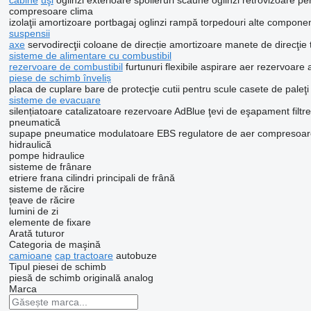
cabine
uşi
oglinzi exterioare
spoileruri
scaune
oglinzi retrovizoare
pe
compresoare clima
izolaţii
amortizoare portbagaj
oglinzi rampă
torpedouri
alte componen
suspensii
axe
servodirecţii
coloane de direcție
amortizoare
manete de direcţie
sisteme de alimentare cu combustibil
rezervoare de combustibil
furtunuri flexibile aspirare aer
rezervoare 
piese de schimb înveliș
placa de cuplare
bare de protecţie
cutii pentru scule
casete de paleţi
sisteme de evacuare
silențiatoare
catalizatoare
rezervoare AdBlue
ţevi de eşapament
filt
pneumatică
supape pneumatice
modulatoare EBS
regulatore de aer
compresoar
hidraulică
pompe hidraulice
sisteme de frânare
etriere frana
cilindri principali de frână
sisteme de răcire
țeave de răcire
lumini de zi
elemente de fixare
Arată tuturor
Categoria de maşină
camioane
cap tractoare
autobuze
Tipul piesei de schimb
piesă de schimb originală
analog
Marca