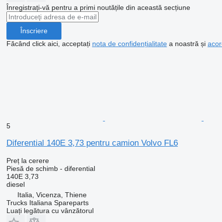
Înregistrați-vă pentru a primi noutățile din această secțiune
Înscriere
Făcând click aici, acceptați
nota de confidențialitate
a noastră și
acor
5
Diferential 140E 3,73 pentru camion Volvo FL6
Preț la cerere
Piesă de schimb - diferential
140E 3,73
diesel
Italia, Vicenza, Thiene
Trucks Italiana Spareparts
Luați legătura cu vânzătorul