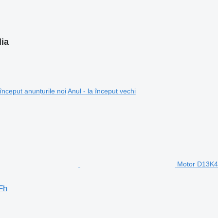
lia
 început anunțurile noi
Anul - la început vechi
Motor D13K46
Fh