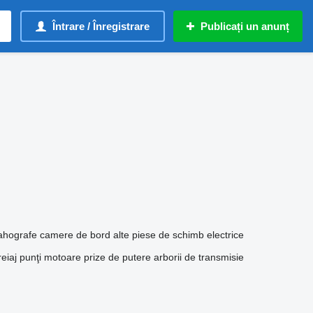
Întrare / Înregistrare
Publicați un anunț
ahografe
camere de bord
alte piese de schimb electrice
eiaj
punţi motoare
prize de putere
arborii de transmisie