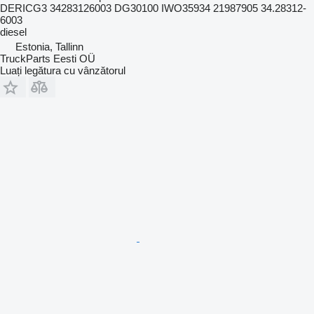
DERICG3 34283126003 DG30100 IWO35934 21987905 34.28312-
6003
diesel
Estonia, Tallinn
TruckParts Eesti OÜ
Luați legătura cu vânzătorul