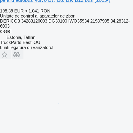
pentru autobuz Volvo B7, B8, B9, B12 bus (2005-)
198,39 EUR
≈ 1.041 RON
Unitate de control al aparatelor de zbor
DERICG3 34283126003 DG30100 IWO35934 21987905 34.28312-
6003
diesel
Estonia, Tallinn
TruckParts Eesti OÜ
Luați legătura cu vânzătorul