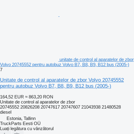
unitate de control al aparatelor de zbor
Volvo 20745552 pentru autobuz Volvo B7, B8, B9, B12 bus (2005-)
7
Unitate de control al aparatelor de zbor Volvo 20745552
pentru autobuz Volvo B7, B8, B9, B12 bus (2005-)
164,52 EUR
≈ 863,20 RON
Unitate de control al aparatelor de zbor
20745552 20826208 20747617 20747607 21043938 21480528
diesel
Estonia, Tallinn
TruckParts Eesti OÜ
Luați legătura cu vânzătorul