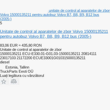
unitate de control al aparatelor de zbor
Volvo 15000135211 pentru autobuz Volvo B7, B8, B9, B12 bus
(2005-)
5
Unitate de control al aparatelor de zbor Volvo 15000135211
pentru autobuz Volvo B7, B8, B9, B12 bus (2005-)
83,06 EUR
≈ 435,80 RON
Unitate de control al aparatelor de zbor
15000135211 ECU-E330.01-G01.03-15000135211 20814111
23017103 21172200 ECUE33001G010315000135211
diesel
Estonia, Tallinn
TruckParts Eesti OÜ
Luați legătura cu vânzătorul