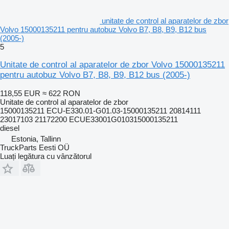
unitate de control al aparatelor de zbor
Volvo 15000135211 pentru autobuz Volvo B7, B8, B9, B12 bus
(2005-)
5
Unitate de control al aparatelor de zbor Volvo 15000135211
pentru autobuz Volvo B7, B8, B9, B12 bus (2005-)
118,55 EUR
≈ 622 RON
Unitate de control al aparatelor de zbor
15000135211 ECU-E330.01-G01.03-15000135211 20814111
23017103 21172200 ECUE33001G010315000135211
diesel
Estonia, Tallinn
TruckParts Eesti OÜ
Luați legătura cu vânzătorul