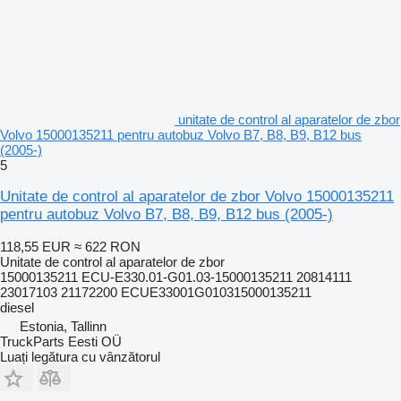
unitate de control al aparatelor de zbor
Volvo 15000135211 pentru autobuz Volvo B7, B8, B9, B12 bus
(2005-)
5
Unitate de control al aparatelor de zbor Volvo 15000135211
pentru autobuz Volvo B7, B8, B9, B12 bus (2005-)
118,55 EUR
≈ 622 RON
Unitate de control al aparatelor de zbor
15000135211 ECU-E330.01-G01.03-15000135211 20814111
23017103 21172200 ECUE33001G010315000135211
diesel
Estonia, Tallinn
TruckParts Eesti OÜ
Luați legătura cu vânzătorul