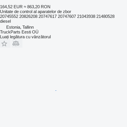
164,52 EUR
≈ 863,20 RON
Unitate de control al aparatelor de zbor
20745552 20826208 20747617 20747607 21043938 21480528
diesel
Estonia, Tallinn
TruckParts Eesti OÜ
Luați legătura cu vânzătorul