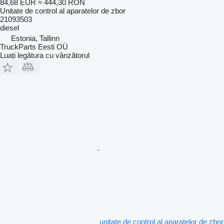
84,68 EUR
≈ 444,30 RON
Unitate de control al aparatelor de zbor
21093503
diesel
Estonia, Tallinn
TruckParts Eesti OÜ
Luați legătura cu vânzătorul
unitate de control al aparatelor de zbor