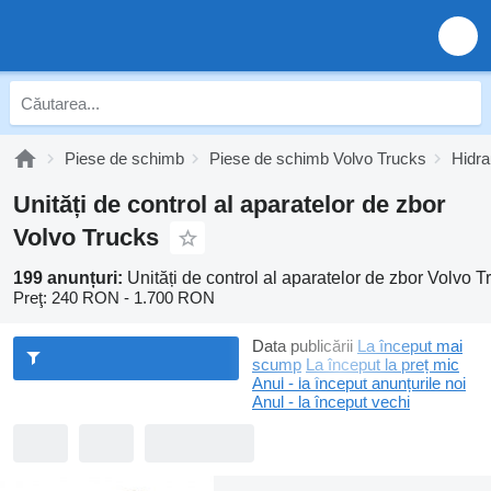
Piese de schimb
Piese de schimb Volvo Trucks
Hidra
Unități de control al aparatelor de zbor
Volvo Trucks
199 anunțuri:
Unități de control al aparatelor de zbor Volvo T
Preţ:
240 RON - 1.700 RON
Data publicării
La început mai
scump
La început la preț mic
Anul - la început anunțurile noi
Anul - la început vechi