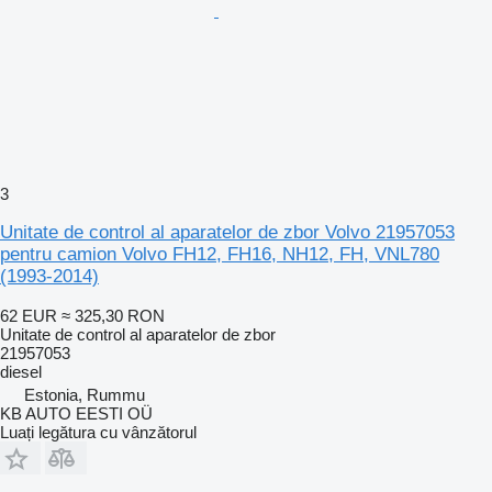
3
Unitate de control al aparatelor de zbor Volvo 21957053
pentru camion Volvo FH12, FH16, NH12, FH, VNL780
(1993-2014)
62 EUR
≈ 325,30 RON
Unitate de control al aparatelor de zbor
21957053
diesel
Estonia, Rummu
KB AUTO EESTI OÜ
Luați legătura cu vânzătorul