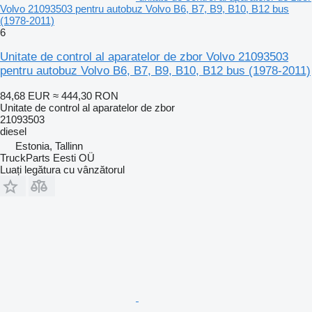
Volvo 21093503 pentru autobuz Volvo B6, B7, B9, B10, B12 bus
(1978-2011)
6
Unitate de control al aparatelor de zbor Volvo 21093503
pentru autobuz Volvo B6, B7, B9, B10, B12 bus (1978-2011)
84,68 EUR
≈ 444,30 RON
Unitate de control al aparatelor de zbor
21093503
diesel
Estonia, Tallinn
TruckParts Eesti OÜ
Luați legătura cu vânzătorul