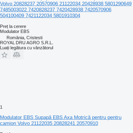
Volvo 20828237 20570906 21122034 20428938 5801290649
7485003022 7420828237 7420428938 7420570906
504100409 7421122034 5801910304
Preț la cerere
Modulator EBS
România, Cristesti
ROYAL DRU AGRO S.R.L.
Luați legătura cu vânzătorul
1
Modulator EBS Supapă EBS Axa Motrică pentru pentru
camion Volvo 21122035 20828241 20570910