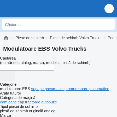
Piese de schimb
Piese de schimb Volvo Trucks
Pneu
Modulatoare EBS Volvo Trucks
Căutarea
(număr de catalog, marca, modelul, piesă de schimb)
Categorie
modulatoare EBS
supape pneumatice
compresoare pneumatice
Arată tuturor
Categoria de maşină
camioane
cap tractoare
autobuze
Tipul piesei de schimb
piesă de schimb originală
analog
Marca