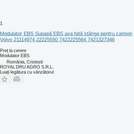
1
Modulator EBS Supapă EBS axa față stânga pentru camion
Volvo 21114974 22225550 7422225564 7421327346
Preț la cerere
Modulator EBS
România, Cristesti
ROYAL DRU AGRO S.R.L.
Luați legătura cu vânzătorul