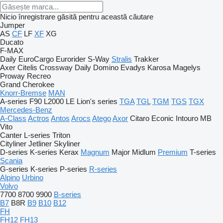
Nicio înregistrare găsită pentru această căutare
Jumper
AS
CF
LF
XF
XG
Ducato
F-MAX
Daily
EuroCargo
Eurorider
S-Way
Stralis
Trakker
Axer
Citelis
Crossway
Daily
Domino
Evadys
Karosa
Magelys
Proway
Recreo
Grand Cherokee
Knorr-Bremse
MAN
A-series
F90
L2000
LE
Lion's series
TGA
TGL
TGM
TGS
TGX
Mercedes-Benz
A-Class
Actros
Antos
Arocs
Atego
Axor
Citaro
Econic
Intouro
MB
Vito
Canter
L-series
Triton
Cityliner
Jetliner
Skyliner
D-series
K-series
Kerax
Magnum
Major
Midlum
Premium
T-series
Scania
G-series
K-series
P-series
R-series
Alpino
Urbino
Volvo
7700
8700
9900
B-series
B7
B8R
B9
B10
B12
FH
FH12
FH13