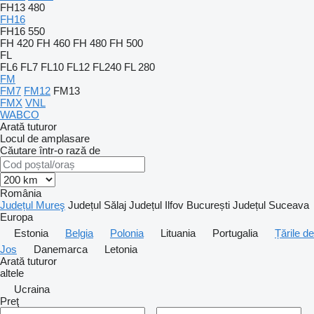
FH13 480
FH16
FH16 550
FH 420
FH 460
FH 480
FH 500
FL
FL6
FL7
FL10
FL12
FL240
FL 280
FM
FM7
FM12
FM13
FMX
VNL
WABCO
Arată tuturor
Locul de amplasare
Căutare într-o rază de
România
Județul Mureş
Județul Sălaj
Județul Ilfov
București
Județul Suceava
Europa
Estonia
Belgia
Polonia
Lituania
Portugalia
Țările de
Jos
Danemarca
Letonia
Arată tuturor
altele
Ucraina
Preţ