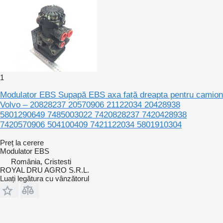
1
Modulator EBS Supapă EBS axa față dreapta pentru camion
Volvo – 20828237 20570906 21122034 20428938
5801290649 7485003022 7420828237 7420428938
7420570906 504100409 7421122034 5801910304
Preț la cerere
Modulator EBS
România, Cristesti
ROYAL DRU AGRO S.R.L.
Luați legătura cu vânzătorul