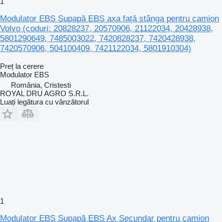
1
Modulator EBS Supapă EBS axa față stânga pentru camion
Volvo (coduri: 20828237, 20570906, 21122034, 20428938,
5801290649, 7485003022, 7420828237, 7420428938,
7420570906, 504100409, 7421122034, 5801910304)
Preț la cerere
Modulator EBS
România, Cristesti
ROYAL DRU AGRO S.R.L.
Luați legătura cu vânzătorul
1
Modulator EBS Supapă EBS Ax Secundar pentru camion