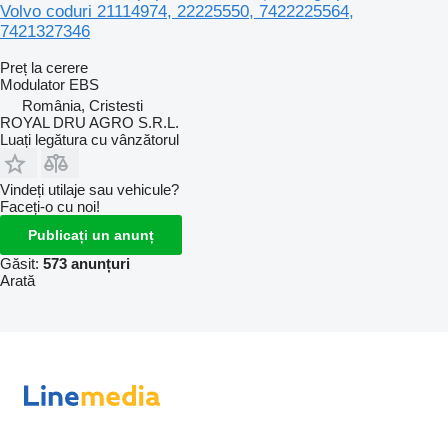
Volvo coduri 21114974, 22225550, 7422225564,
7421327346
Preț la cerere
Modulator EBS
România, Cristesti
ROYAL DRU AGRO S.R.L.
Luați legătura cu vânzătorul
Vindeți utilaje sau vehicule?
Faceți-o cu noi!
Publicați un anunț
Găsit:
573 anunțuri
Arată