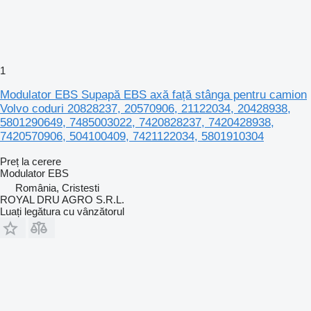
1
Modulator EBS Supapă EBS axă față stânga pentru camion
Volvo coduri 20828237, 20570906, 21122034, 20428938,
5801290649, 7485003022, 7420828237, 7420428938,
7420570906, 504100409, 7421122034, 5801910304
Preț la cerere
Modulator EBS
România, Cristesti
ROYAL DRU AGRO S.R.L.
Luați legătura cu vânzătorul