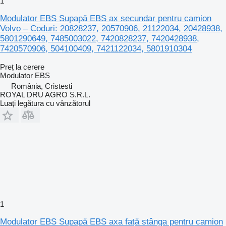
1
Modulator EBS Supapă EBS ax secundar pentru camion
Volvo – Coduri: 20828237, 20570906, 21122034, 20428938,
5801290649, 7485003022, 7420828237, 7420428938,
7420570906, 504100409, 7421122034, 5801910304
Preț la cerere
Modulator EBS
România, Cristesti
ROYAL DRU AGRO S.R.L.
Luați legătura cu vânzătorul
1
Modulator EBS Supapă EBS axa față stânga pentru camion