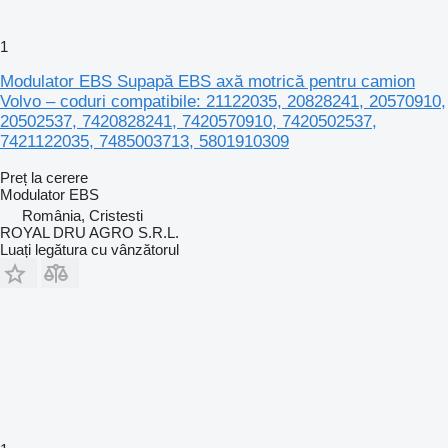
1
Modulator EBS Supapă EBS axă motrică pentru camion
Volvo – coduri compatibile: 21122035, 20828241, 20570910,
20502537, 7420828241, 7420570910, 7420502537,
7421122035, 7485003713, 5801910309
Preț la cerere
Modulator EBS
România, Cristesti
ROYAL DRU AGRO S.R.L.
Luați legătura cu vânzătorul