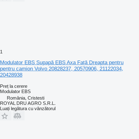
1
Modulator EBS Supapă EBS Axa Față Dreapta pentru
pentru camion Volvo 20828237, 20570906, 21122034,
20428938
Preț la cerere
Modulator EBS
România, Cristesti
ROYAL DRU AGRO S.R.L.
Luați legătura cu vânzătorul