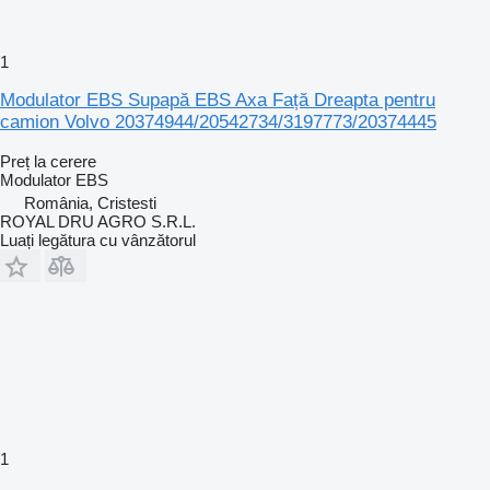
1
Modulator EBS Supapă EBS Axa Față Dreapta pentru
camion Volvo 20374944/20542734/3197773/20374445
Preț la cerere
Modulator EBS
România, Cristesti
ROYAL DRU AGRO S.R.L.
Luați legătura cu vânzătorul
1