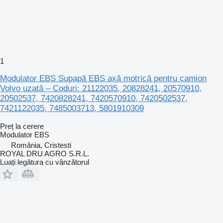
1
Modulator EBS Supapă EBS axă motrică pentru camion
Volvo uzată – Coduri: 21122035, 20828241, 20570910,
20502537, 7420828241, 7420570910, 7420502537,
7421122035, 7485003713, 5801910309
Preț la cerere
Modulator EBS
România, Cristesti
ROYAL DRU AGRO S.R.L.
Luați legătura cu vânzătorul