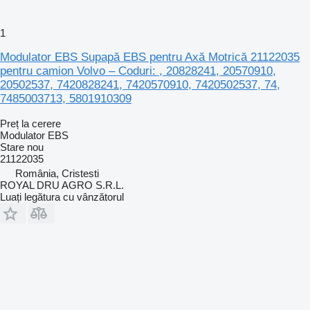
1
Modulator EBS Supapă EBS pentru Axă Motrică 21122035
pentru camion Volvo – Coduri: , 20828241, 20570910,
20502537, 7420828241, 7420570910, 7420502537, 74,
7485003713, 5801910309
Preț la cerere
Modulator EBS
Stare
nou
21122035
România, Cristesti
ROYAL DRU AGRO S.R.L.
Luați legătura cu vânzătorul