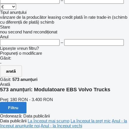
–
Tipul anunțului
vânzare
de la producător
leasing
credit
plată în rate
trade-in (schimb
cu diferență de plată)
schimb
Stare
nou
second hand
recondiționat
Anul
–
Lipsește vreun filtru?
Propuneți o modificare
Găsit:
-
arată
Găsit:
573 anunțuri
Arată
573 anunțuri:
Modulatoare EBS Volvo Trucks
Preţ:
180 RON - 3.400 RON
Filtru
Ordonează
:
Data publicării
Data publicării
La început mai scump
La început la preț mic
Anul - la
început anunțurile noi
Anul - la început vechi