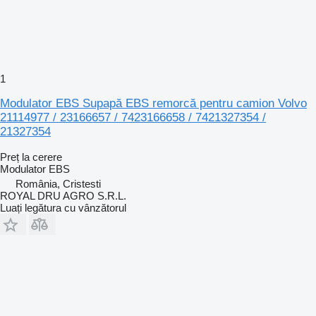
1
Modulator EBS Supapă EBS remorcă pentru camion Volvo
21114977 / 23166657 / 7423166658 / 7421327354 /
21327354
Preț la cerere
Modulator EBS
România, Cristesti
ROYAL DRU AGRO S.R.L.
Luați legătura cu vânzătorul