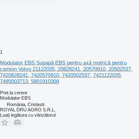
1
Modulator EBS Supapă EBS pentru axă motrică pentru
camion Volvo 21122035, 20828241, 20570910, 20502537,
7420828241, 7420570910, 7420502537, 7421122035,
7485003713, 5801910309
Preț la cerere
Modulator EBS
România, Cristesti
ROYAL DRU AGRO S.R.L.
Luați legătura cu vânzătorul