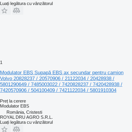
Luați legătura cu vânzătorul
1
Modulator EBS Supapă EBS ax secundar pentru camion
Volvo 20828237 / 20570906 / 21122034 / 20428938 /
5801290649 / 7485003022 / 7420828237 / 7420428938 /
7420570906 / 504100409 / 7421122034 / 5801910304
Preț la cerere
Modulator EBS
România, Cristesti
ROYAL DRU AGRO S.R.L.
Luați legătura cu vânzătorul