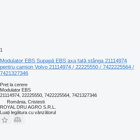
1
Modulator EBS Supapă EBS axa față stânga 21114974
pentru camion Volvo 21114974 / 22225550 / 7422225564 /
7421327346
Preț la cerere
Modulator EBS
21114974, 22225550, 7422225564, 7421327346
România, Cristesti
ROYAL DRU AGRO S.R.L.
Luați legătura cu vânzătorul