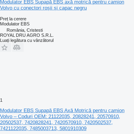
Modulator EBS Supapă EBS axă motrică pentru camion
Volvo cu conectori roșii și capac negru
Preț la cerere
Modulator EBS
România, Cristesti
ROYAL DRU AGRO S.R.L.
Luați legătura cu vânzătorul
1
Modulator EBS Supapă EBS Axă Motrică pentru camion
Volvo – Coduri OEM: 21122035, 20828241, 20570910,
20502537, 7420828241, 7420570910, 7420502537,
7421122035, 7485003713, 5801910309