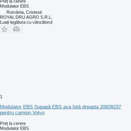
Preț la cerere
Modulator EBS
România, Cristesti
ROYAL DRU AGRO S.R.L.
Luați legătura cu vânzătorul
1
Modulator EBS Supapă EBS axa față dreapta 20828237
pentru camion Volvo
Preț la cerere
Modulator EBS