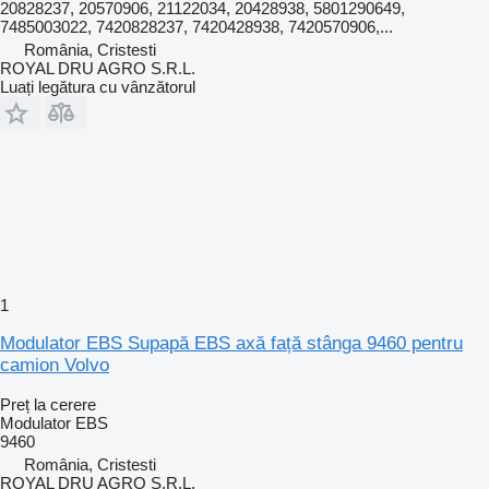
20828237, 20570906, 21122034, 20428938, 5801290649,
7485003022, 7420828237, 7420428938, 7420570906,...
România, Cristesti
ROYAL DRU AGRO S.R.L.
Luați legătura cu vânzătorul
1
Modulator EBS Supapă EBS axă față stânga 9460 pentru
camion Volvo
Preț la cerere
Modulator EBS
9460
România, Cristesti
ROYAL DRU AGRO S.R.L.