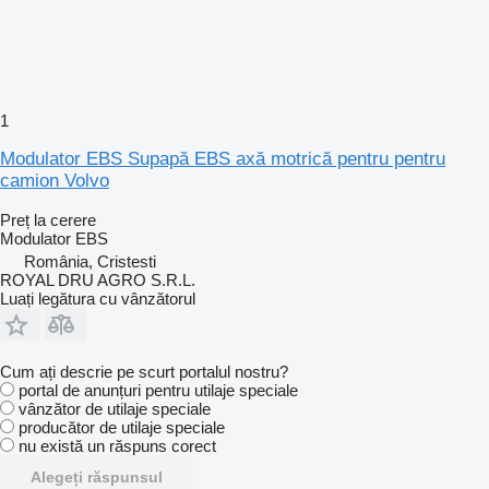
1
Modulator EBS Supapă EBS axă motrică pentru pentru
camion Volvo
Preț la cerere
Modulator EBS
România, Cristesti
ROYAL DRU AGRO S.R.L.
Luați legătura cu vânzătorul
Cum ați descrie pe scurt portalul nostru?
portal de anunțuri pentru utilaje speciale
vânzător de utilaje speciale
producător de utilaje speciale
nu există un răspuns corect
Alegeți răspunsul