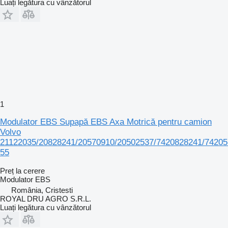
Luați legătura cu vânzătorul
1
Modulator EBS Supapă EBS Axa Motrică pentru camion
Volvo
21122035/20828241/20570910/20502537/7420828241/74205
55
Preț la cerere
Modulator EBS
România, Cristesti
ROYAL DRU AGRO S.R.L.
Luați legătura cu vânzătorul