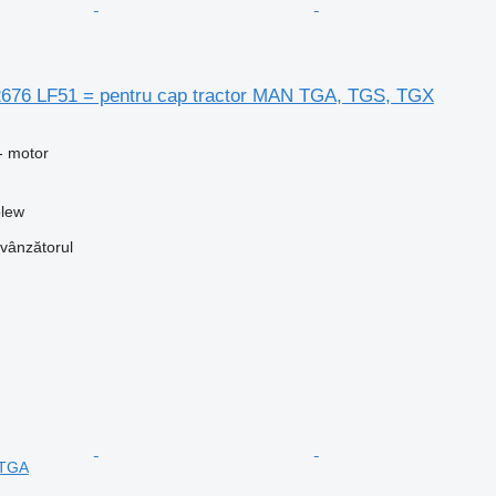
676 LF51 = pentru cap tractor MAN TGA, TGS, TGX
- motor
blew
 vânzătorul
 TGA