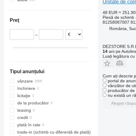
Vito
TGS 35.480
TGX 26.440
Unitate de co
Lituania
Uzbekistan
Ucraina
TGX 26.480
48 EUR
≈ 251,9
Germania
TGX 26.540
Piesă de schimb -
Preţ
Portugalia
TGX 35.480
81258087007 81
România, Su
Cehia
–
Spania
Țările de Jos
DEZSTORE S.R.
Arată tuturor
14
ani pe Autolin
Luați legătura cu
Tipul anunțului
Cum ați descrie p
portal de anunț
vânzare
vânzător de uti
închiriere
producător de u
nu există un r
licitaţie
de la producător
Alegeți răsp
leasing
credit
plată în rate
trade-in (schimb cu diferență de plată)