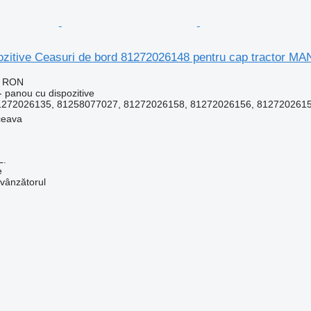
ozitive Ceasuri de bord 81272026148 pentru cap tractor M
0 RON
 panou cu dispozitive
1272026135, 81258077027, 81272026158, 81272026156, 812720261
ceava
L.
e
 vânzătorul