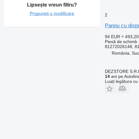
Lipsește vreun filtru?
Propuneți o modificare
2
Panou cu disp
94 EUR
≈ 493,2
Piesă de schimb -
81272026148, 8
România, Su
DEZSTORE S.R.
14
ani pe Autolin
Luați legătura cu