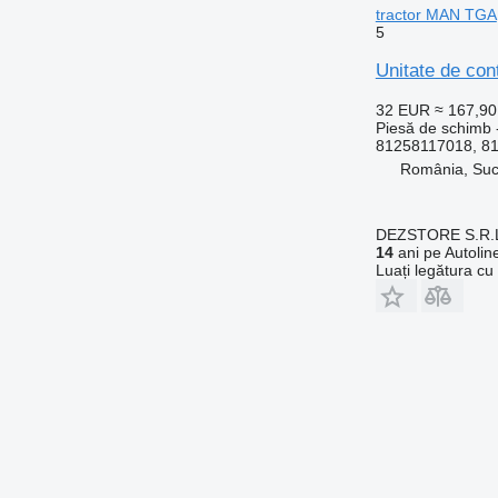
tractor MAN TGA
5
Unitate de co
32 EUR
≈ 167,9
Piesă de schimb -
81258117018, 8
România, Su
DEZSTORE S.R.
14
ani pe Autolin
Luați legătura cu