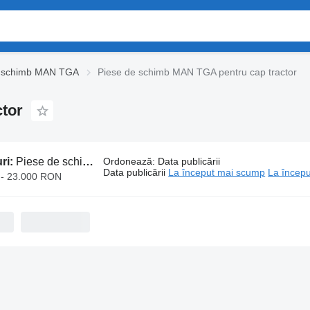
e schimb MAN TGA
Piese de schimb MAN TGA pentru cap tractor
tor
ri:
Piese de schimb MAN TGA pentru cap tractor
Ordonează
:
Data publicării
Data publicării
La început mai scump
La începu
- 23.000 RON