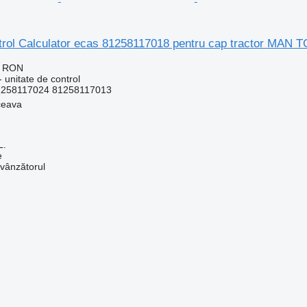
ntrol Calculator ecas 81258117018 pentru cap tractor MAN 
0 RON
 unitate de control
1258117024 81258117013
ceava
L.
e
 vânzătorul