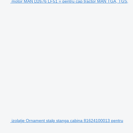
motor MAN D2676 LF51 = pentru cap tractor MAN TGA, TGS,
izolaţie Ornament stalp stanga cabina 81624100013 pentru