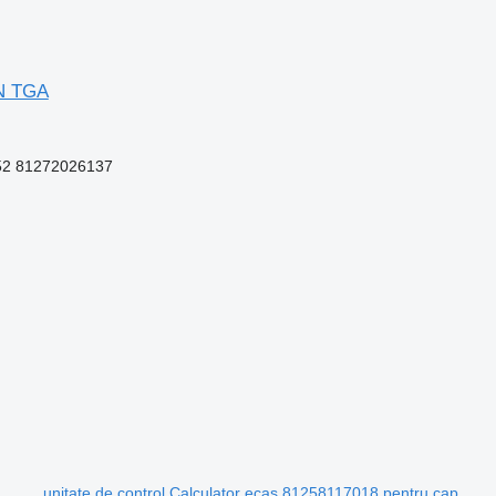
AN TGA
52 81272026137
unitate de control Calculator ecas 81258117018 pentru cap