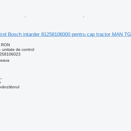
ntrol Bosch intarder 81258106000 pentru cap tractor MAN T
0 RON
 unitate de control
258106023
ceava
L.
e
 vânzătorul