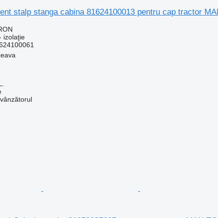
ment stalp stanga cabina 81624100013 pentru cap tractor M
 RON
 izolaţie
624100061
ceava
L.
e
 vânzătorul