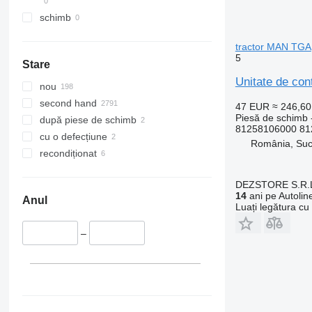
schimb
tractor MAN TGA
5
Stare
Unitate de co
nou
second hand
47 EUR
≈ 246,6
Piesă de schimb -
după piese de schimb
81258106000 81
cu o defecțiune
România, Su
recondiționat
DEZSTORE S.R.
14
ani pe Autolin
Anul
Luați legătura cu
–