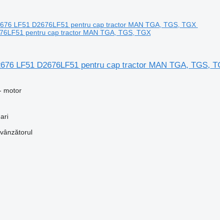
6LF51 pentru cap tractor MAN TGA, TGS, TGX
676 LF51 D2676LF51 pentru cap tractor MAN TGA, TGS, 
- motor
ari
 vânzătorul