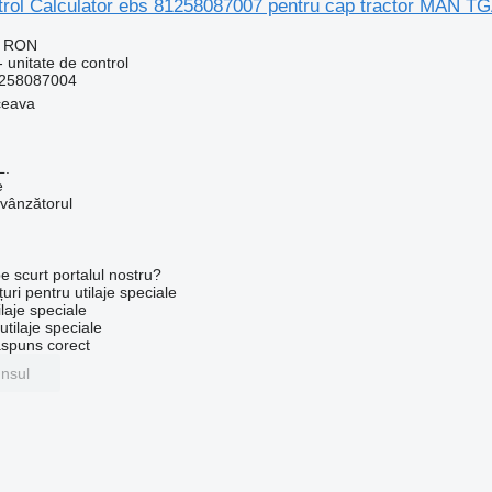
ntrol Calculator ebs 81258087007 pentru cap tractor MAN T
0 RON
 unitate de control
258087004
ceava
L.
e
 vânzătorul
e scurt portalul nostru?
uri pentru utilaje speciale
laje speciale
tilaje speciale
ăspuns corect
unsul