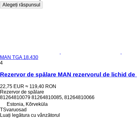
Alegeți răspunsul
MAN TGA 18.430
4
Rezervor de spălare MAN rezervorul de lichid de
22,75 EUR
≈ 119,40 RON
Rezervor de spălare
81264810079 81264810085, 81264810066
Estonia, Kõrveküla
TSvaruosad
Luați legătura cu vânzătorul