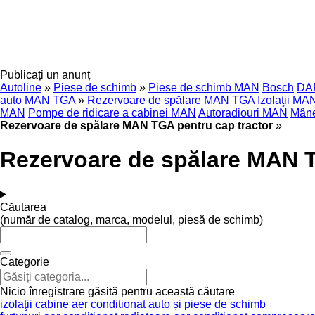
Publicați un anunț
Autoline
»
Piese de schimb
»
Piese de schimb MAN
Bosch
DA
auto MAN TGA
»
Rezervoare de spălare MAN TGA
Izolaţii MA
MAN
Pompe de ridicare a cabinei MAN
Autoradiouri MAN
Mâne
Rezervoare de spălare MAN TGA pentru cap tractor
»
Rezervoare de spălare MAN T
Căutarea
(număr de catalog, marca, modelul, piesă de schimb)
Categorie
Nicio înregistrare găsită pentru această căutare
izolaţii
cabine
aer conditionat auto și piese de schimb