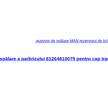
rezervor de spălare MAN rezervorul de lic
 spălare a parbrizului 81264810079 pentru cap t