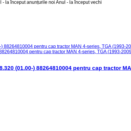
 - la început anunțurile noi
Anul - la început vechi
) 88264810004 pentru cap tractor MAN 4-series, TGA (1993-2009
8.320 (01.00-) 88264810004 pentru cap tractor MA