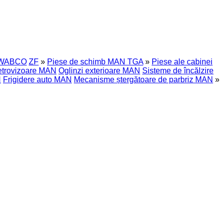
WABCO
ZF
»
Piese de schimb MAN TGA
»
Piese ale cabinei
retrovizoare MAN
Oglinzi exterioare MAN
Sisteme de încălzire
N
Frigidere auto MAN
Mecanisme ștergătoare de parbriz MAN
»