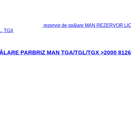
rezervor de spălare MAN REZERVOR 
L, TGX
ĂLARE PARBRIZ MAN TGA/TGL/TGX >2000 8126481