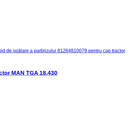
hid de spălare a parbrizului 81264810079 pentru cap tractor
ractor MAN TGA 18.430