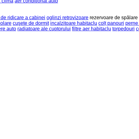
 clima
aer conditionat auto
de ridicare a cabinei
oglinzi retrovizoare
rezervoare de spălare
olare
cuşete de dormit
incalzitoare habitaclu
colț panouri
perne
ere auto
radiatoare ale cuptorului
filtre aer habitaclu
torpedouri
c