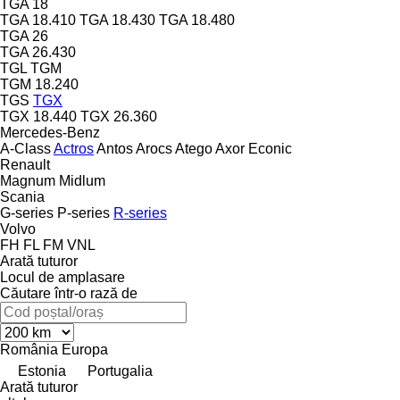
TGA 18
TGA 18.410
TGA 18.430
TGA 18.480
TGA 26
TGA 26.430
TGL
TGM
TGM 18.240
TGS
TGX
TGX 18.440
TGX 26.360
Mercedes-Benz
A-Class
Actros
Antos
Arocs
Atego
Axor
Econic
Renault
Magnum
Midlum
Scania
G-series
P-series
R-series
Volvo
FH
FL
FM
VNL
Arată tuturor
Locul de amplasare
Căutare într-o rază de
România
Europa
Estonia
Portugalia
Arată tuturor