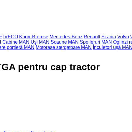
F
IVECO
Knorr-Bremse
Mercedes-Benz
Renault
Scania
Volvo
N
Cabine MAN
Uşi MAN
Scaune MAN
Spoileruri MAN
Oglinzi 
re portieră MAN
Motorase stergatoare MAN
Încuietori ușă MA
GA pentru cap tractor