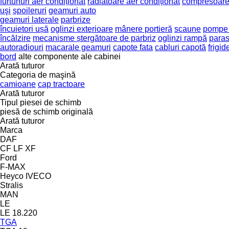
furtunuri aer condiționat
radiatoare aer condiționat
compresoare
uşi
spoileruri
geamuri auto
geamuri laterale
parbrize
încuietori ușă
oglinzi exterioare
mânere portieră
scaune
pompe 
încălzire
mecanisme ștergătoare de parbriz
oglinzi rampă
paras
autoradiouri
macarale geamuri
capote fata
cabluri capotă
frigid
bord
alte componente ale cabinei
Arată tuturor
Categoria de maşină
camioane
cap tractoare
Arată tuturor
Tipul piesei de schimb
piesă de schimb originală
Arată tuturor
Marca
DAF
CF
LF
XF
Ford
F-MAX
Heyco
IVECO
Stralis
MAN
LE
LE 18.220
TGA