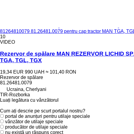
81264810079 81.26481.0079 pentru cap tractor MAN TGA, TG
10
VIDEO
Rezervor de spălare MAN REZERVOR LICHID SP
TGA, TGL, TGX
19,34 EUR
990 UAH
≈ 101,40 RON
Rezervor de spălare
81.26481.0079
Ucraina, Cherlyani
TIR-Rozborka
Luați legătura cu vânzătorul
Cum ați descrie pe scurt portalul nostru?
portal de anunțuri pentru utilaje speciale
vânzător de utilaje speciale
producător de utilaje speciale
nu există un răspuns corect