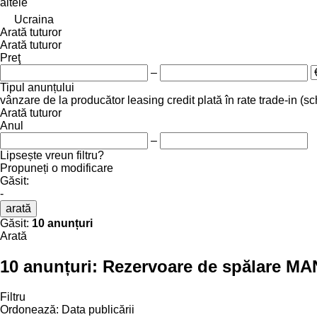
altele
Ucraina
Arată tuturor
Arată tuturor
Preţ
–
Tipul anunțului
vânzare
de la producător
leasing
credit
plată în rate
trade-in (s
Arată tuturor
Anul
–
Lipsește vreun filtru?
Propuneți o modificare
Găsit:
-
arată
Găsit:
10 anunțuri
Arată
10 anunțuri:
Rezervoare de spălare MA
Filtru
Ordonează
:
Data publicării