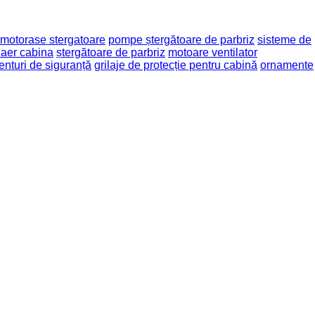
motorase stergatoare
pompe ștergătoare de parbriz
sisteme de
 aer cabina
ștergătoare de parbriz
motoare ventilator
enturi de siguranță
grilaje de protecție pentru cabină
ornamente