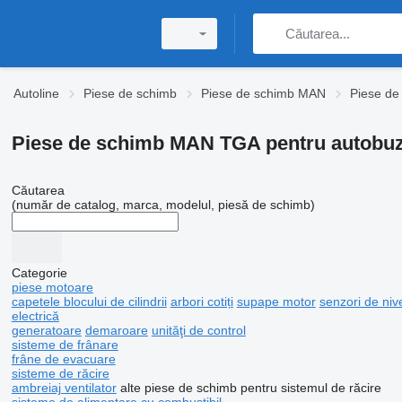
Autoline
Piese de schimb
Piese de schimb MAN
Piese d
Piese de schimb MAN TGA pentru autobu
Căutarea
(număr de catalog, marca, modelul, piesă de schimb)
Categorie
piese motoare
capetele blocului de cilindrii
arbori cotiți
supape motor
senzori de nive
electrică
generatoare
demaroare
unităţi de control
sisteme de frânare
frâne de evacuare
sisteme de răcire
ambreiaj ventilator
alte piese de schimb pentru sistemul de răcire