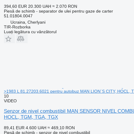
394,60 EUR
20.300 UAH
≈ 2.070 RON
Piesă de schimb - separator de ulei pentru gaze de carter
51.01804.0047
Ucraina, Cherlyani
TIR-Rozborka
Luați legătura cu vânzătorul
>1983 L 81.27203.6021 pentru autobuz MAN LION´S CITY, HOCL,
10
VIDEO
Senzor de nivel combustibil MAN SENSOR NIVEL COMB
HOCL, TGM, TGA, TGX
89,41 EUR
4.600 UAH
≈ 469,10 RON
Piesă de schimb - senzor de nivel combustibil