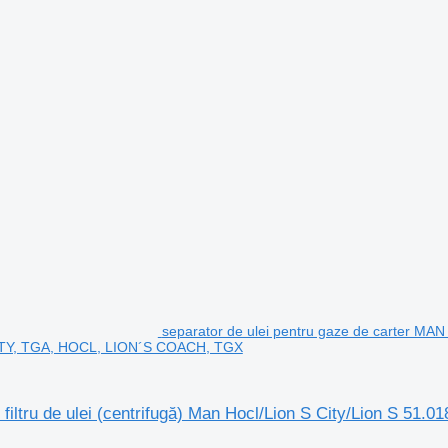
separator de ulei pentru gaze de carter MAN S
ITY, TGA, HOCL, LION´S COACH, TGX
e filtru de ulei (centrifugă) Man Hocl/Lion S City/Lion S 