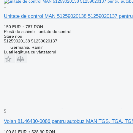
1
Unitate de control MAN 51259020138 51259020137 pen
150 EUR
≈ 787 RON
Piesă de schimb - unitate de control
Stare
nou
51259020138 51259020137
Germania, Ramin
Luați legătura cu vânzătorul
5
Volan 81.46430-0086 pentru autobuz MAN TGS, TGA, TG
100,81 EUR
≈ 528,90 RON