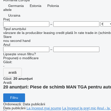
România
Europa
Germania
Estonia
Polonia
altele
Ucraina
Preţ
–
Tipul anunțului
vânzare
de la producător
leasing
credit
plată în rate
trade-in (schimb
Stare
nou
second hand
Anul
–
Lipsește vreun filtru?
Propuneți o modificare
Găsit:
-
arată
Găsit:
20 anunțuri
Arată
20 anunțuri:
Piese de schimb MAN TGA pentru aut
Filtru
Ordonează
:
Data publicării
Data publicării
La început mai scump
La început la preț mic
Anul - la