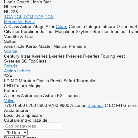
Lion's Coach
Lion's Star
NL series
NL 223
TGA
TGL
TGM
TGS
TGX
Mercedes-Benz
A-Class
Actros
Atego
Axor
Citaro
Conecto
Integro
Intouro
O-series
S
Cityliner
Euroliner
Jetliner
Megaliner
Skyliner
Starliner
Tourliner
Trans
Vanette
X-Trail
Sultan
Ares
Iliade
Kerax
Master
Midlum
Premium
Scania
Century
Irizar
K-series
L-series
P-series
R-series
Touring
Vest
S-series
SG
TopClass
Solaris
Alpino
Urbino
SX4
LD
MD
Maraton
Opalin
Prestij
Safari
Tourmalin
FHD
Futura
Magiq
Futura
A-series
Astromega
Astron
EX
T-series
Volvo
7700
8500
8700
8900
9700
9900
A-series
B-series
C
EC
FH
G-serie
Arată tuturor
Locul de amplasare
Căutare într-o rază de