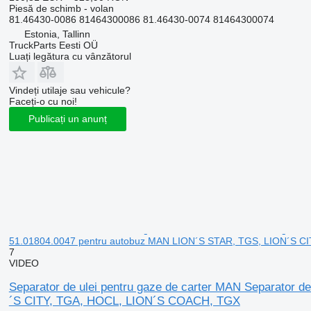
Piesă de schimb - volan
81.46430-0086 81464300086 81.46430-0074 81464300074
Estonia, Tallinn
TruckParts Eesti OÜ
Luați legătura cu vânzătorul
Vindeți utilaje sau vehicule?
Faceți-o cu noi!
Publicați un anunț
51.01804.0047 pentru autobuz MAN LION´S STAR, TGS, LION´S C
7
VIDEO
Separator de ulei pentru gaze de carter MAN Separator d
´S CITY, TGA, HOCL, LION´S COACH, TGX