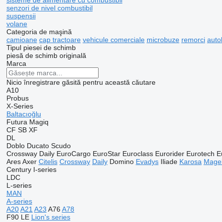
sisteme de alimentare cu combustibil
senzori de nivel combustibil
suspensii
volane
Categoria de maşină
camioane
cap tractoare
vehicule comerciale
microbuze
remorci
auto
Tipul piesei de schimb
piesă de schimb originală
Marca
Nicio înregistrare găsită pentru această căutare
A10
Probus
X-Series
Baltacıoğlu
Futura
Magiq
CF
SB
XF
DL
Doblo
Ducato
Scudo
Crossway
Daily
EuroCargo
EuroStar
Euroclass
Eurorider
Eurotech
E
Ares
Axer
Citelis
Crossway
Daily
Domino
Evadys
Iliade
Karosa
Mage
Century
I-series
LDC
L-series
MAN
A-series
A20
A21
A23
A76
A78
F90
LE
Lion's series