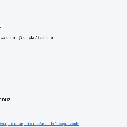
 cu diferență de plată)
schimb
obuz
 început anunțurile noi
Anul - la început vechi