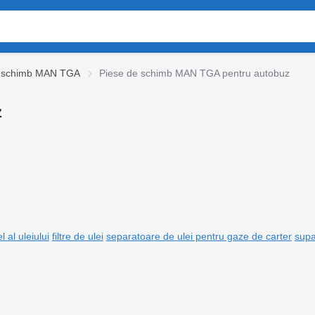
e schimb MAN TGA
Piese de schimb MAN TGA pentru autobuz
z
l al uleiului
filtre de ulei
separatoare de ulei pentru gaze de carter
supa