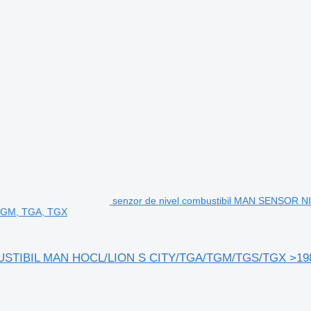
senzor de nivel combustibil MAN SENSO
 TGM, TGA, TGX
USTIBIL MAN HOCL/LION S CITY/TGA/TGM/TGS/TGX >1983 