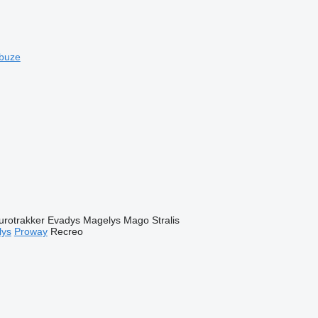
buze
urotrakker
Evadys
Magelys
Mago
Stralis
lys
Proway
Recreo