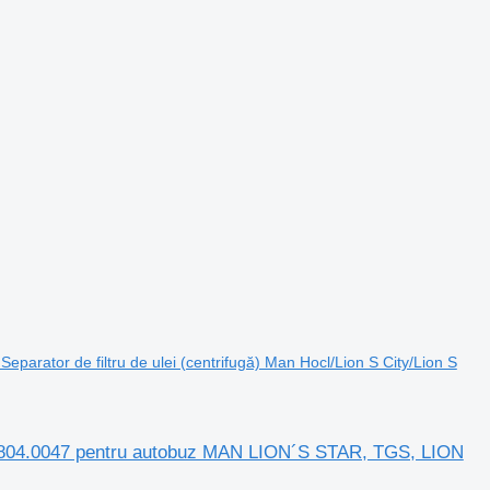
eparator de filtru de ulei (centrifugă) Man Hocl/Lion S City/Lion S
51.01804.0047 pentru autobuz MAN LION´S STAR, TGS, LION