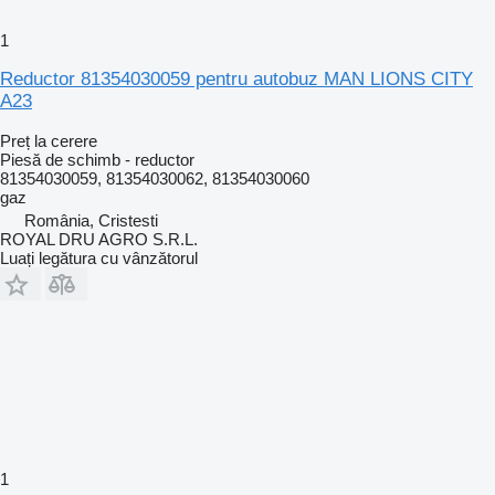
1
Reductor 81354030059 pentru autobuz MAN LIONS CITY
A23
Preț la cerere
Piesă de schimb - reductor
81354030059, 81354030062, 81354030060
gaz
România, Cristesti
ROYAL DRU AGRO S.R.L.
Luați legătura cu vânzătorul
1