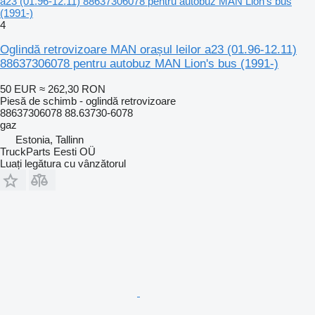
a23 (01.96-12.11) 88637306078 pentru autobuz MAN Lion's bus
(1991-)
4
Oglindă retrovizoare MAN orașul leilor a23 (01.96-12.11)
88637306078 pentru autobuz MAN Lion's bus (1991-)
50 EUR
≈ 262,30 RON
Piesă de schimb - oglindă retrovizoare
88637306078 88.63730-6078
gaz
Estonia, Tallinn
TruckParts Eesti OÜ
Luați legătura cu vânzătorul