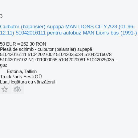
3
Culbutor (balansier) supapă MAN LIONS CITY A23 (01.96-
12.11) 51042016111 pentru autobuz MAN Lion's bus (1991-)
50 EUR
≈ 262,30 RON
Piesă de schimb - culbutor (balansier) supapă
51042016111 51042027002 51042025034 51042016078
51042016102 N1.011000065 51042020081 51042025035...
gaz
Estonia, Tallinn
TruckParts Eesti OÜ
Luați legătura cu vânzătorul