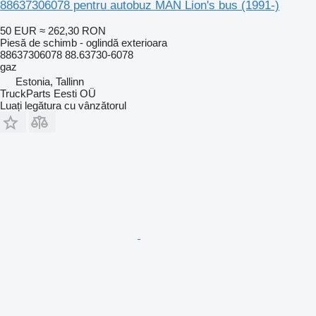
88637306078 pentru autobuz MAN Lion's bus (1991-)
50 EUR
≈ 262,30 RON
Piesă de schimb - oglindă exterioara
88637306078 88.63730-6078
gaz
Estonia, Tallinn
TruckParts Eesti OÜ
Luați legătura cu vânzătorul