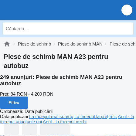
Piese de schimb
Piese de schimb MAN
Piese de sc
Piese de schimb MAN A23 pentru
autobuz
249 anunțuri:
Piese de schimb MAN A23 pentru
autobuz
Preţ:
94 RON - 4.200 RON
Filtru
Ordonează
:
Data publicării
Data publicării
La început mai scump
La început la preț mic
Anul - la
început anunțurile noi
Anul - la început vechi