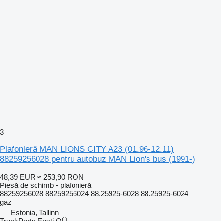
3
Plafonieră MAN LIONS CITY A23 (01.96-12.11)
88259256028 pentru autobuz MAN Lion's bus (1991-)
48,39 EUR
≈ 253,90 RON
Piesă de schimb - plafonieră
88259256028 88259256024 88.25925-6028 88.25925-6024
gaz
Estonia, Tallinn
TruckParts Eesti OÜ