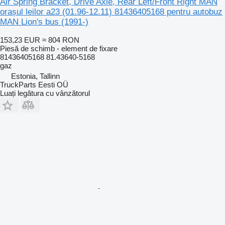
Air Spring Bracket, Drive Axle, Rear Left/Front Right MAN
orașul leilor a23 (01.96-12.11) 81436405168 pentru autobuz
MAN Lion's bus (1991-)
153,23 EUR
≈ 804 RON
Piesă de schimb - element de fixare
81436405168 81.43640-5168
gaz
Estonia, Tallinn
TruckParts Eesti OÜ
Luați legătura cu vânzătorul