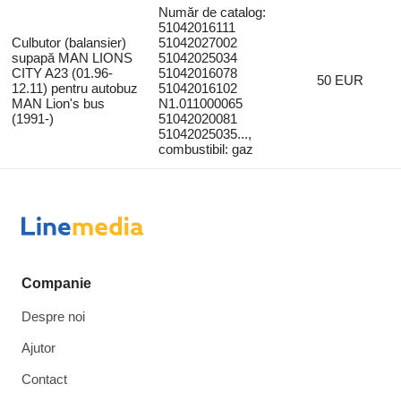
Număr de catalog:
51042016111
Culbutor (balansier)
51042027002
supapă MAN LIONS
51042025034
CITY A23 (01.96-
51042016078
50 EUR
12.11) pentru autobuz
51042016102
MAN Lion's bus
N1.011000065
(1991-)
51042020081
51042025035...,
combustibil: gaz
Companie
Despre noi
Ajutor
Contact