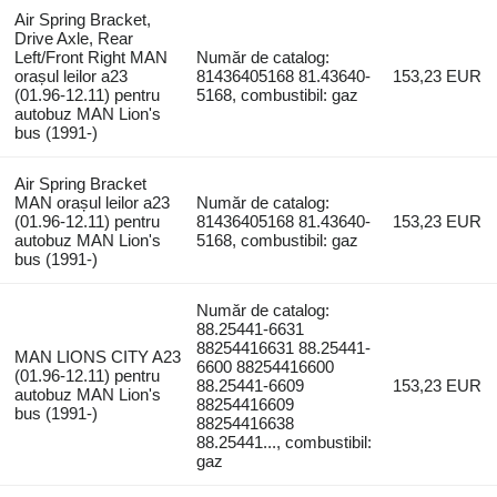
Air Spring Bracket,
Drive Axle, Rear
Left/Front Right MAN
Număr de catalog:
orașul leilor a23
81436405168 81.43640-
153,23 EUR
(01.96-12.11) pentru
5168, combustibil: gaz
autobuz MAN Lion's
bus (1991-)
Air Spring Bracket
MAN orașul leilor a23
Număr de catalog:
(01.96-12.11) pentru
81436405168 81.43640-
153,23 EUR
autobuz MAN Lion's
5168, combustibil: gaz
bus (1991-)
Număr de catalog:
88.25441-6631
88254416631 88.25441-
MAN LIONS CITY A23
6600 88254416600
(01.96-12.11) pentru
88.25441-6609
153,23 EUR
autobuz MAN Lion's
88254416609
bus (1991-)
88254416638
88.25441..., combustibil:
gaz