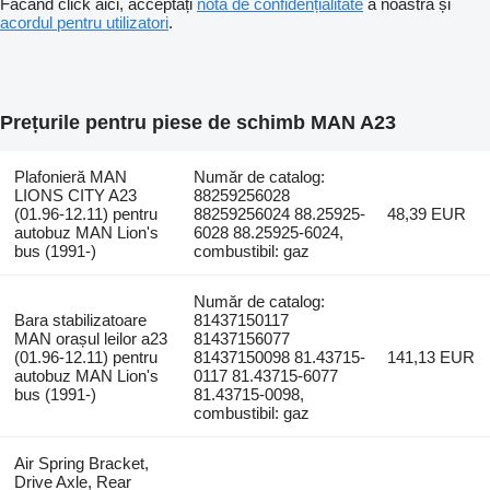
Făcând click aici, acceptați
nota de confidențialitate
a noastră și
acordul pentru utilizatori
.
Prețurile pentru piese de schimb MAN A23
Plafonieră MAN
Număr de catalog:
LIONS CITY A23
88259256028
(01.96-12.11) pentru
88259256024 88.25925-
48,39 EUR
autobuz MAN Lion's
6028 88.25925-6024,
bus (1991-)
combustibil: gaz
Număr de catalog:
Bara stabilizatoare
81437150117
MAN orașul leilor a23
81437156077
(01.96-12.11) pentru
81437150098 81.43715-
141,13 EUR
autobuz MAN Lion's
0117 81.43715-6077
bus (1991-)
81.43715-0098,
combustibil: gaz
Air Spring Bracket,
Drive Axle, Rear