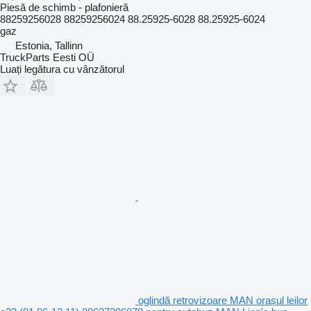
Piesă de schimb - plafonieră
88259256028 88259256024 88.25925-6028 88.25925-6024
gaz
Estonia, Tallinn
TruckParts Eesti OÜ
Luați legătura cu vânzătorul
oglindă retrovizoare MAN orașul leilor