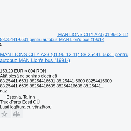
MAN LIONS CITY A23 (01.96-12.11)
88.25441-6631 pentru autobuz MAN Lion's bus (1991-)
5
MAN LIONS CITY A23 (01.96-12.11) 88.25441-6631 pentru
autobuz MAN Lion's bus (1991-)
153,23 EUR
≈ 804 RON
Altă piesă de schimb electrică
88.25441-6631 88254416631 88.25441-6600 88254416600
88.25441-6609 88254416609 88254416638 88.25441...
gaz
Estonia, Tallinn
TruckParts Eesti OÜ
Luați legătura cu vânzătorul