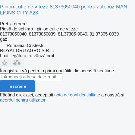
Pinion cutie de viteze 81373050040 pentru autobuz MAN
LIONS CITY A23
Preț la cerere
Piesă de schimb - pinion cutie de viteze
81373050040, 81373050039, 81.37305-0040, 81.37305-0039
gaz
România, Cristesti
ROYAL DRU AGRO S.R.L.
Luați legătura cu vânzătorul
Înregistrați-vă pentru a primi noutățile din această secțiune
Înscriere
Făcând click aici, acceptați
nota de confidențialitate
a noastră și
acordul pentru utilizatori
.