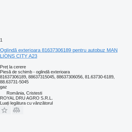
1
Oglindă exterioara 81637306189 pentru autobuz MAN
LIONS CITY A23
Preț la cerere
Piesă de schimb - oglindă exterioara
81637306189, 88637315045, 88637306056, 81.63730-6189,
88.63731-5045
gaz
România, Cristesti
ROYAL DRU AGRO S.R.L.
Luați legătura cu vânzătorul