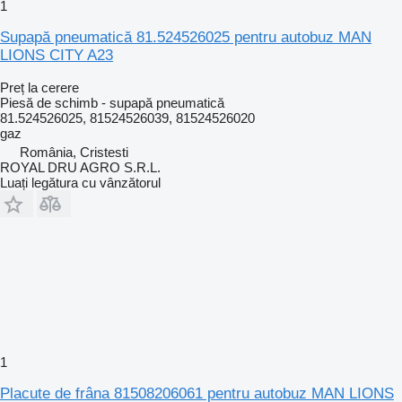
1
Supapă pneumatică 81.524526025 pentru autobuz MAN
LIONS CITY A23
Preț la cerere
Piesă de schimb - supapă pneumatică
81.524526025, 81524526039, 81524526020
gaz
România, Cristesti
ROYAL DRU AGRO S.R.L.
Luați legătura cu vânzătorul
1
Placute de frâna 81508206061 pentru autobuz MAN LIONS