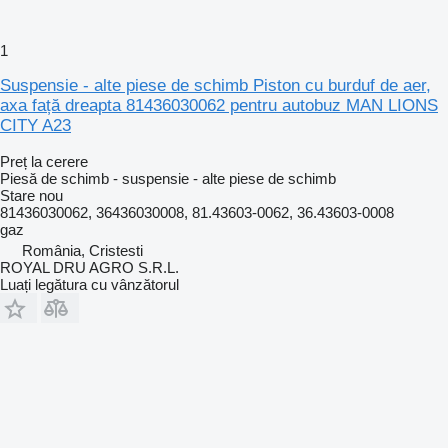
1
Suspensie - alte piese de schimb Piston cu burduf de aer,
axa față dreapta 81436030062 pentru autobuz MAN LIONS
CITY A23
Preț la cerere
Piesă de schimb - suspensie - alte piese de schimb
Stare
nou
81436030062, 36436030008, 81.43603-0062, 36.43603-0008
gaz
România, Cristesti
ROYAL DRU AGRO S.R.L.
Luați legătura cu vânzătorul