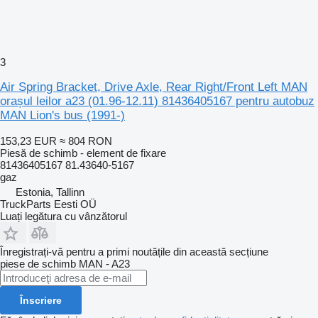
3
Air Spring Bracket, Drive Axle, Rear Right/Front Left MAN
orașul leilor a23 (01.96-12.11) 81436405167 pentru autobuz
MAN Lion's bus (1991-)
153,23 EUR
≈ 804 RON
Piesă de schimb - element de fixare
81436405167 81.43640-5167
gaz
Estonia, Tallinn
TruckParts Eesti OÜ
Luați legătura cu vânzătorul
Înregistrați-vă pentru a primi noutățile din această secțiune
piese de schimb
MAN - A23
Înscriere