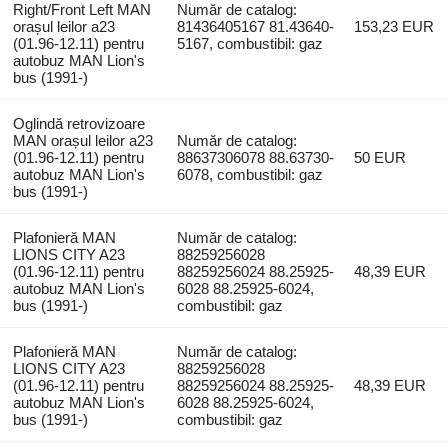
Right/Front Left MAN
Număr de catalog:
orașul leilor a23
81436405167 81.43640-
153,23 EUR
(01.96-12.11) pentru
5167, combustibil: gaz
autobuz MAN Lion's
bus (1991-)
Oglindă retrovizoare
MAN orașul leilor a23
Număr de catalog:
(01.96-12.11) pentru
88637306078 88.63730-
50 EUR
autobuz MAN Lion's
6078, combustibil: gaz
bus (1991-)
Plafonieră MAN
Număr de catalog:
LIONS CITY A23
88259256028
(01.96-12.11) pentru
88259256024 88.25925-
48,39 EUR
autobuz MAN Lion's
6028 88.25925-6024,
bus (1991-)
combustibil: gaz
Plafonieră MAN
Număr de catalog:
LIONS CITY A23
88259256028
(01.96-12.11) pentru
88259256024 88.25925-
48,39 EUR
autobuz MAN Lion's
6028 88.25925-6024,
bus (1991-)
combustibil: gaz