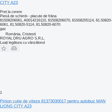
CITY A23
Preț la cerere
Piesă de schimb - placute de frâna
81508206061, A0014216110, 81508206070, 81508205114, 81.50820-
6061, 81.50820-5114, 81.50820-6070
gaz
România, Cristesti
ROYAL DRU AGRO S.R.L.
Luați legătura cu vânzătorul
1
Pinion cutie de viteze 81373030017 pentru autobuz MAN
LIONS CITY A23