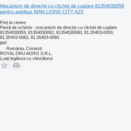
Mecanism de direcție cu clichet de cuplare 81354030059
pentru autobuz MAN LIONS CITY A23
Preț la cerere
Piesă de schimb - mecanism de direcție cu clichet de cuplare
81354030059, 81354030062, 81354030060, 81.35403-0059,
81.35403-0062, 81.35403-0060
gaz
România, Cristesti
ROYAL DRU AGRO S.R.L.
Luați legătura cu vânzătorul