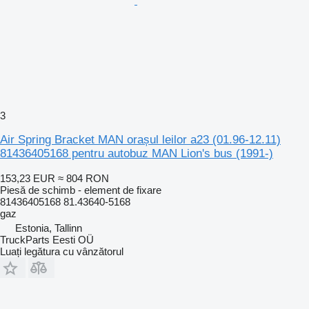
3
Air Spring Bracket MAN orașul leilor a23 (01.96-12.11)
81436405168 pentru autobuz MAN Lion's bus (1991-)
153,23 EUR
≈ 804 RON
Piesă de schimb - element de fixare
81436405168 81.43640-5168
gaz
Estonia, Tallinn
TruckParts Eesti OÜ
Luați legătura cu vânzătorul