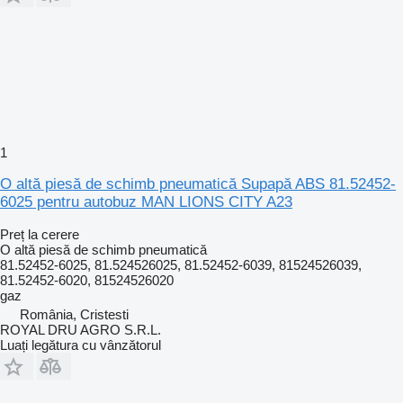
1
O altă piesă de schimb pneumatică Supapă ABS 81.52452-
6025 pentru autobuz MAN LIONS CITY A23
Preț la cerere
O altă piesă de schimb pneumatică
81.52452-6025, 81.524526025, 81.52452-6039, 81524526039,
81.52452-6020, 81524526020
gaz
România, Cristesti
ROYAL DRU AGRO S.R.L.
Luați legătura cu vânzătorul