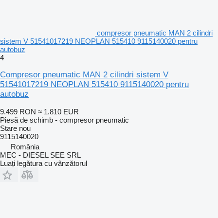
compresor pneumatic MAN 2 cilindri
sistem V 51541017219 NEOPLAN 515410 9115140020 pentru
autobuz
4
Compresor pneumatic MAN 2 cilindri sistem V
51541017219 NEOPLAN 515410 9115140020 pentru
autobuz
9.499 RON
≈ 1.810 EUR
Piesă de schimb - compresor pneumatic
Stare
nou
9115140020
România
MEC - DIESEL SEE SRL
Luați legătura cu vânzătorul