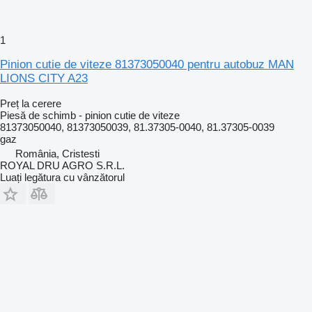
1
Pinion cutie de viteze 81373050040 pentru autobuz MAN
LIONS CITY A23
Preț la cerere
Piesă de schimb - pinion cutie de viteze
81373050040, 81373050039, 81.37305-0040, 81.37305-0039
gaz
România, Cristesti
ROYAL DRU AGRO S.R.L.
Luați legătura cu vânzătorul