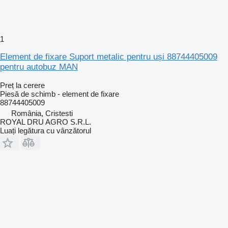
1
Element de fixare Suport metalic pentru uși 88744405009
pentru autobuz MAN
Preț la cerere
Piesă de schimb - element de fixare
88744405009
România, Cristesti
ROYAL DRU AGRO S.R.L.
Luați legătura cu vânzătorul