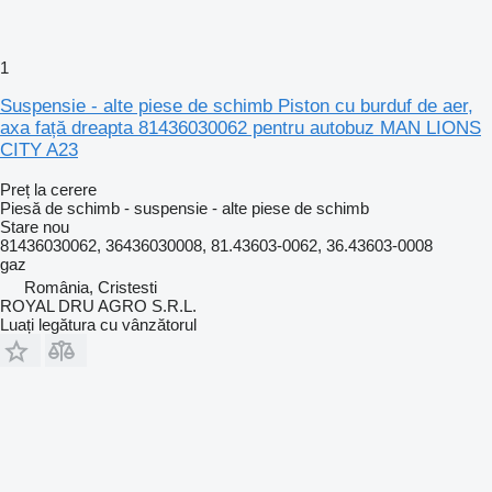
1
Suspensie - alte piese de schimb Piston cu burduf de aer,
axa față dreapta 81436030062 pentru autobuz MAN LIONS
CITY A23
Preț la cerere
Piesă de schimb - suspensie - alte piese de schimb
Stare
nou
81436030062, 36436030008, 81.43603-0062, 36.43603-0008
gaz
România, Cristesti
ROYAL DRU AGRO S.R.L.
Luați legătura cu vânzătorul