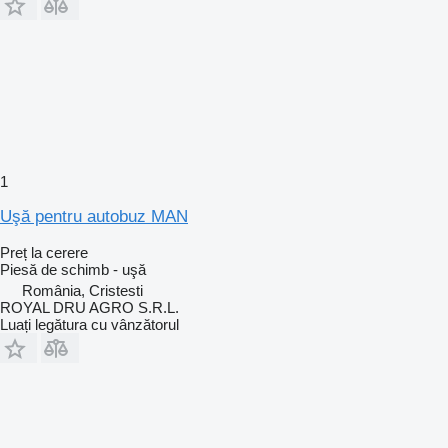
1
Uşă pentru autobuz MAN
Preț la cerere
Piesă de schimb - uşă
România, Cristesti
ROYAL DRU AGRO S.R.L.
Luați legătura cu vânzătorul