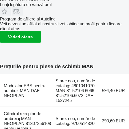
Luați legătura cu vânzătorul
Program de afiliere al Autoline
Veți deveni un afiliat al nostru și veți obține un profit pentru fiecare
client atras
Vedeți oferta
Prețurile pentru piese de schimb MAN
Stare: nou, număr de
Modulator EBS pentru
catalog: 4801041070
autobuz MAN DAF
MAN 81 52106 6066
594,40 EUR
NEOPLAN
81.52106.6072 DAF
1527245
Cilindrul receptor de
ambreiaj MAN
Stare: nou, număr de
393,60 EUR
NEOPLAN 81307256108
catalog: 9700514320
pentru autobuz