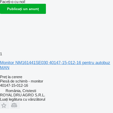
Faceți-o cu noi!
Publicați un anunț
1
Monitor NM161441SE030 40147-15-012-16 pentru autobuz
MAN
Preț la cerere
Piesă de schimb - monitor
40147-15-012-16
România, Cristesti
ROYAL DRU AGRO S.R.L.
Luați legătura cu vânzătorul