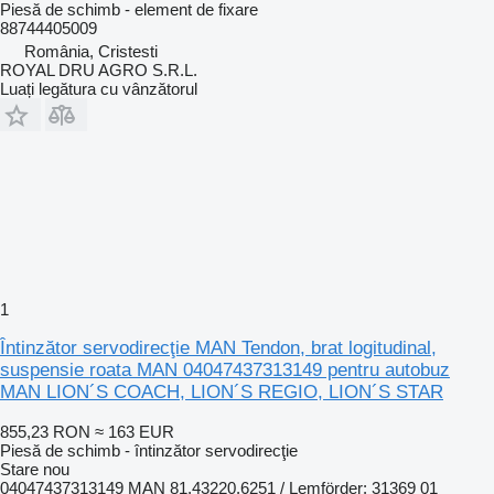
Piesă de schimb - element de fixare
88744405009
România, Cristesti
ROYAL DRU AGRO S.R.L.
Luați legătura cu vânzătorul
1
Întinzător servodirecţie MAN Tendon, brat logitudinal,
suspensie roata MAN 04047437313149 pentru autobuz
MAN LION´S COACH, LION´S REGIO, LION´S STAR
855,23 RON
≈ 163 EUR
Piesă de schimb - întinzător servodirecţie
Stare
nou
04047437313149 MAN 81.43220.6251 / Lemförder: 31369 01