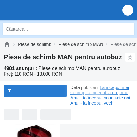
Piese de schimb
Piese de schimb MAN
Piese de sc
Piese de schimb MAN pentru autobuz
4981 anunțuri:
Piese de schimb MAN pentru autobuz
Preţ:
110 RON - 13.000 RON
Data publicării
La început mai
scump
La început la preț mic
Anul - la început anunțurile noi
Anul - la început vechi