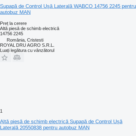
Supapă de Control Ușă Laterală WABCO 14756 2245 pentru
autobuz MAN
Preț la cerere
Altă piesă de schimb electrică
14756 2245
România, Cristesti
ROYAL DRU AGRO S.R.L.
Luați legătura cu vânzătorul
1
Altă piesă de schimb electrică Supapă de Control Ușă
Laterală 20550838 pentru autobuz MAN