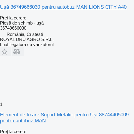
Uşă 36749666030 pentru autobuz MAN LIONS CITY A40
Preț la cerere
Piesă de schimb - uşă
36749666030
România, Cristesti
ROYAL DRU AGRO S.R.L.
Luați legătura cu vânzătorul
1
Element de fixare Suport Metalic pentru Uși 88744405009
pentru autobuz MAN
Preț la cerere