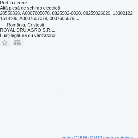
Preț la cerere
Altă piesă de schimb electrică
20550838, A0007605678, 8825902-6020, 88259026020, 13302122,
1518106, A0007607078, 0007605678,...
România, Cristesti
ROYAL DRU AGRO S.R.L.
Luați legătura cu vânzătorul
motor D1556LOH10 pentru autobuz