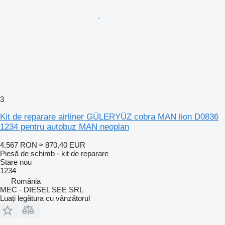
3
Kit de reparare airliner GÜLERYÜZ cobra MAN lion D0836
1234 pentru autobuz MAN neoplan
4.567 RON
≈ 870,40 EUR
Piesă de schimb - kit de reparare
Stare
nou
1234
România
MEC - DIESEL SEE SRL
Luați legătura cu vânzătorul