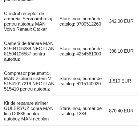
Cilindrul receptor de
ambreiaj Servoambreiaj
Stare: nou, număr de
342,90 EUR
pentru autobuz MAN
catalog: 9700512260
Volvo Renault Otokar
Cameră de frânare MAN
81504106289 NEOPLAN
Stare: nou, număr de
398,10 EUR
81504106587 pentru
catalog: 4254561000
autobuz
Compresor pneumatic
MAN 2 cilindri sistem V
Stare: nou, număr de
1.810 EUR
51541017219 NEOPLAN
catalog: 9115140020
515410 pentru autobuz
Kit de reparare airliner
GÜLERYÜZ cobra MAN
Stare: nou, număr de
870,40 EUR
lion D0836 pentru
catalog: 1234
autobuz MAN neoplan