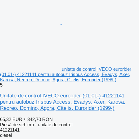
unitate de control IVECO eurorider
(01.01-) 41221141 pentru autobuz Irisbus Access, Evadys, Axer,
Karosa, Recreo, Domino, Agora, Citelis, Eurorider (1999-)
5
Unitate de control IVECO eurorider (01.01-) 41221141
pentru autobuz Irisbus Access, Evadys, Axer, Karosa,
Recreo, Domino, Agora, Citelis, Eurorider (1999-)
65,32 EUR
≈ 342,70 RON
Piesă de schimb - unitate de control
41221141
diesel