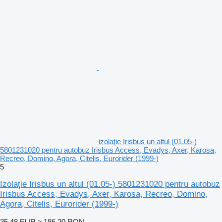
izolaţie Irisbus un altul (01.05-)
5801231020 pentru autobuz Irisbus Access, Evadys, Axer, Karosa,
Recreo, Domino, Agora, Citelis, Eurorider (1999-)
5
Izolaţie Irisbus un altul (01.05-) 5801231020 pentru autobuz
Irisbus Access, Evadys, Axer, Karosa, Recreo, Domino,
Agora, Citelis, Eurorider (1999-)
35,48 EUR
≈ 186,20 RON