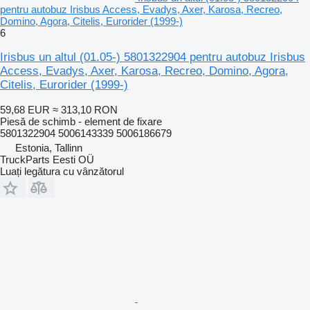
pentru autobuz Irisbus Access, Evadys, Axer, Karosa, Recreo,
Domino, Agora, Citelis, Eurorider (1999-)
6
Irisbus un altul (01.05-) 5801322904 pentru autobuz Irisbus
Access, Evadys, Axer, Karosa, Recreo, Domino, Agora,
Citelis, Eurorider (1999-)
59,68 EUR
≈ 313,10 RON
Piesă de schimb - element de fixare
5801322904 5006143339 5006186679
Estonia, Tallinn
TruckParts Eesti OÜ
Luați legătura cu vânzătorul