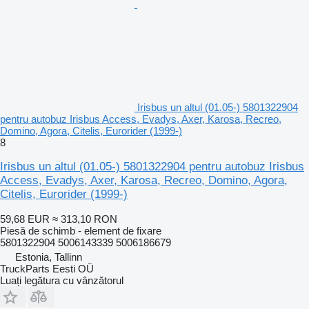
Irisbus un altul (01.05-) 5801322904
pentru autobuz Irisbus Access, Evadys, Axer, Karosa, Recreo,
Domino, Agora, Citelis, Eurorider (1999-)
8
Irisbus un altul (01.05-) 5801322904 pentru autobuz Irisbus
Access, Evadys, Axer, Karosa, Recreo, Domino, Agora,
Citelis, Eurorider (1999-)
59,68 EUR
≈ 313,10 RON
Piesă de schimb - element de fixare
5801322904 5006143339 5006186679
Estonia, Tallinn
TruckParts Eesti OÜ
Luați legătura cu vânzătorul