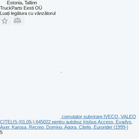
Estonia, Tallinn
TruckParts Eesti OÜ
Luați legătura cu vânzătorul
comutator subvirare IVECO, VALEO
CITELIS (01.05-) 645022 pentru autobuz Irisbus Access, Evadys,
Axer, Karosa, Recreo, Domino, Agora, Citelis, Eurorider (1999-)
5