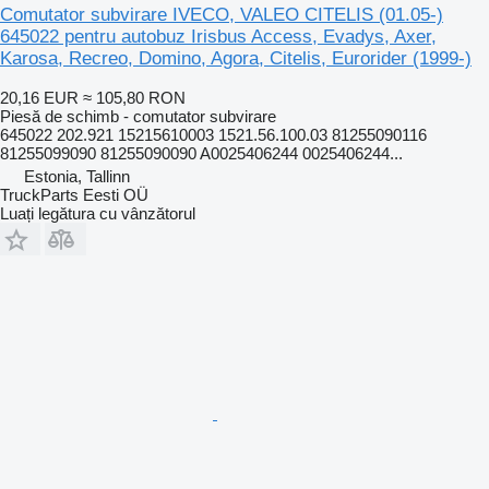
Comutator subvirare IVECO, VALEO CITELIS (01.05-)
645022 pentru autobuz Irisbus Access, Evadys, Axer,
Karosa, Recreo, Domino, Agora, Citelis, Eurorider (1999-)
20,16 EUR
≈ 105,80 RON
Piesă de schimb - comutator subvirare
645022 202.921 15215610003 1521.56.100.03 81255090116
81255099090 81255090090 A0025406244 0025406244...
Estonia, Tallinn
TruckParts Eesti OÜ
Luați legătura cu vânzătorul