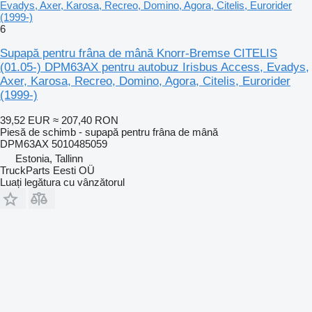
Evadys, Axer, Karosa, Recreo, Domino, Agora, Citelis, Eurorider
(1999-)
6
Supapă pentru frâna de mână Knorr-Bremse CITELIS
(01.05-) DPM63AX pentru autobuz Irisbus Access, Evadys,
Axer, Karosa, Recreo, Domino, Agora, Citelis, Eurorider
(1999-)
39,52 EUR
≈ 207,40 RON
Piesă de schimb - supapă pentru frâna de mână
DPM63AX 5010485059
Estonia, Tallinn
TruckParts Eesti OÜ
Luați legătura cu vânzătorul