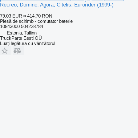
Recreo, Domino, Agora, Citelis, Eurorider (1999-)
79,03 EUR
≈ 414,70 RON
Piesă de schimb - comutator baterie
10843000 504228784
Estonia, Tallinn
TruckParts Eesti OÜ
Luați legătura cu vânzătorul