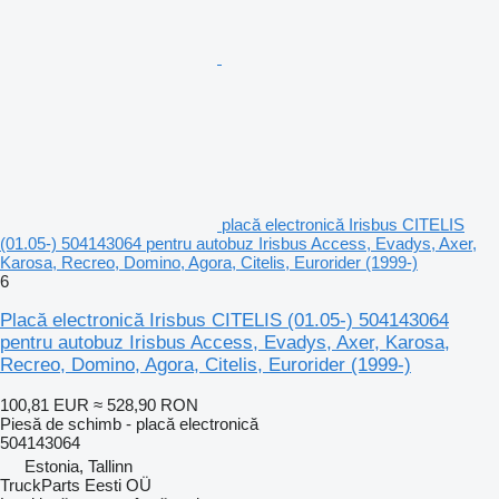
placă electronică Irisbus CITELIS
(01.05-) 504143064 pentru autobuz Irisbus Access, Evadys, Axer,
Karosa, Recreo, Domino, Agora, Citelis, Eurorider (1999-)
6
Placă electronică Irisbus CITELIS (01.05-) 504143064
pentru autobuz Irisbus Access, Evadys, Axer, Karosa,
Recreo, Domino, Agora, Citelis, Eurorider (1999-)
100,81 EUR
≈ 528,90 RON
Piesă de schimb - placă electronică
504143064
Estonia, Tallinn
TruckParts Eesti OÜ