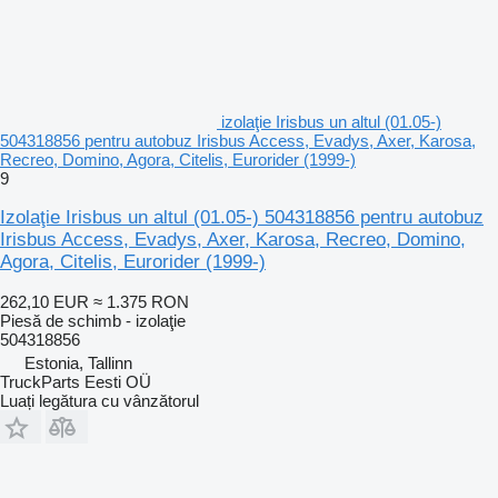
izolaţie Irisbus un altul (01.05-)
504318856 pentru autobuz Irisbus Access, Evadys, Axer, Karosa,
Recreo, Domino, Agora, Citelis, Eurorider (1999-)
9
Izolaţie Irisbus un altul (01.05-) 504318856 pentru autobuz
Irisbus Access, Evadys, Axer, Karosa, Recreo, Domino,
Agora, Citelis, Eurorider (1999-)
262,10 EUR
≈ 1.375 RON
Piesă de schimb - izolaţie
504318856
Estonia, Tallinn
TruckParts Eesti OÜ
Luați legătura cu vânzătorul