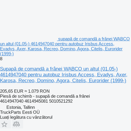
supapă de comandă a frânei WABCO
un altul (01.05-) 4614947040 pentru autobuz Irisbus Access,
Evadys, Axer, Karosa, Recreo, Domino, Agora, Citelis, Eurorider
(1999-)
8
Supapă de comandă a frânei WABCO un altul (01.05-)
4614947040 pentru autobuz Irisbus Access, Evadys, Axer,
Karosa, Recreo, Domino, Agora, Citelis, Eurorider (1999-)
205,65 EUR
≈ 1.079 RON
Piesă de schimb - supapă de comandă a frânei
4614947040 4614945081 5010521292
Estonia, Tallinn
TruckParts Eesti OÜ
Luați legătura cu vânzătorul