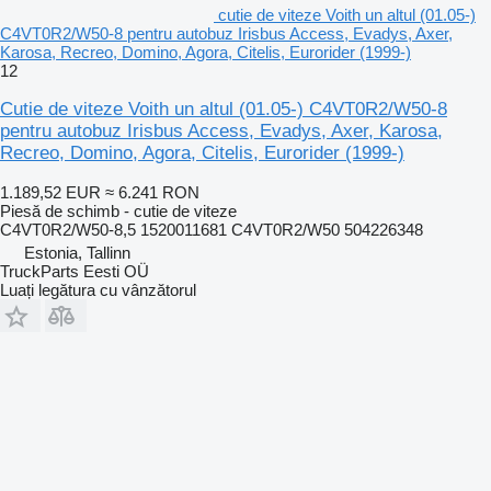
cutie de viteze Voith un altul (01.05-)
C4VT0R2/W50-8 pentru autobuz Irisbus Access, Evadys, Axer,
Karosa, Recreo, Domino, Agora, Citelis, Eurorider (1999-)
12
Cutie de viteze Voith un altul (01.05-) C4VT0R2/W50-8
pentru autobuz Irisbus Access, Evadys, Axer, Karosa,
Recreo, Domino, Agora, Citelis, Eurorider (1999-)
1.189,52 EUR
≈ 6.241 RON
Piesă de schimb - cutie de viteze
C4VT0R2/W50-8,5 1520011681 C4VT0R2/W50 504226348
Estonia, Tallinn
TruckParts Eesti OÜ
Luați legătura cu vânzătorul