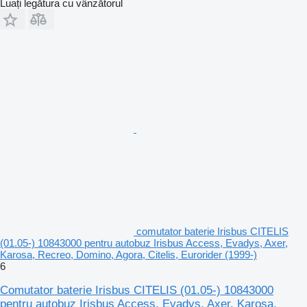
Luați legătura cu vânzătorul
comutator baterie Irisbus CITELIS
(01.05-) 10843000 pentru autobuz Irisbus Access, Evadys, Axer,
Karosa, Recreo, Domino, Agora, Citelis, Eurorider (1999-)
6
Comutator baterie Irisbus CITELIS (01.05-) 10843000
pentru autobuz Irisbus Access, Evadys, Axer, Karosa,