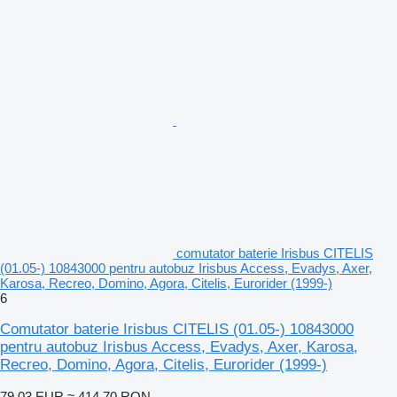
comutator baterie Irisbus CITELIS
(01.05-) 10843000 pentru autobuz Irisbus Access, Evadys, Axer,
Karosa, Recreo, Domino, Agora, Citelis, Eurorider (1999-)
6
Comutator baterie Irisbus CITELIS (01.05-) 10843000
pentru autobuz Irisbus Access, Evadys, Axer, Karosa,
Recreo, Domino, Agora, Citelis, Eurorider (1999-)
79,03 EUR
≈ 414,70 RON