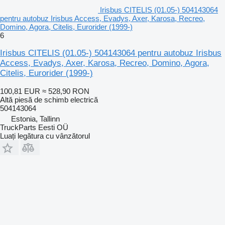
Irisbus CITELIS (01.05-) 504143064
pentru autobuz Irisbus Access, Evadys, Axer, Karosa, Recreo,
Domino, Agora, Citelis, Eurorider (1999-)
6
Irisbus CITELIS (01.05-) 504143064 pentru autobuz Irisbus
Access, Evadys, Axer, Karosa, Recreo, Domino, Agora,
Citelis, Eurorider (1999-)
100,81 EUR
≈ 528,90 RON
Altă piesă de schimb electrică
504143064
Estonia, Tallinn
TruckParts Eesti OÜ
Luați legătura cu vânzătorul