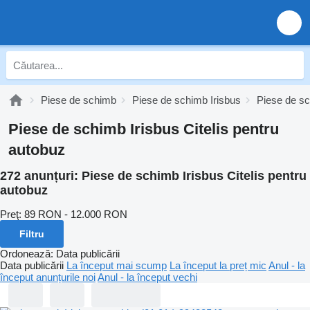
Piese de schimb
Piese de schimb Irisbus
Piese de sc
Piese de schimb Irisbus Citelis pentru
autobuz
272 anunțuri:
Piese de schimb Irisbus Citelis pentru
autobuz
Preţ:
89 RON - 12.000 RON
Filtru
Ordonează
:
Data publicării
Data publicării
La început mai scump
La început la preț mic
Anul - la
început anunțurile noi
Anul - la început vechi