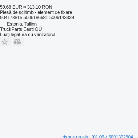
59,68 EUR
≈ 313,10 RON
Piesă de schimb - element de fixare
504178815 5006186681 5006143339
Estonia, Tallinn
TruckParts Eesti OÜ
Luați legătura cu vânzătorul
Irisbus un altul (01.05-) 5801322904