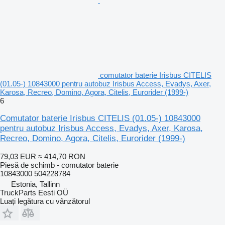
comutator baterie Irisbus CITELIS
(01.05-) 10843000 pentru autobuz Irisbus Access, Evadys, Axer,
Karosa, Recreo, Domino, Agora, Citelis, Eurorider (1999-)
6
Comutator baterie Irisbus CITELIS (01.05-) 10843000
pentru autobuz Irisbus Access, Evadys, Axer, Karosa,
Recreo, Domino, Agora, Citelis, Eurorider (1999-)
79,03 EUR
≈ 414,70 RON
Piesă de schimb - comutator baterie
10843000 504228784
Estonia, Tallinn
TruckParts Eesti OÜ
Luați legătura cu vânzătorul