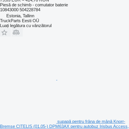
Piesă de schimb - comutator baterie
10843000 504228784
Estonia, Tallinn
TruckParts Eesti OÜ
Luați legătura cu vânzătorul
supapă pentru frâna de mână Knorr-
Bremse CITELIS (01.05-) DPM63AX pentru autobuz Irisbus Access,