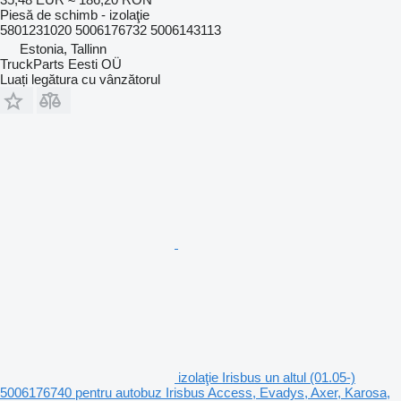
Piesă de schimb - izolaţie
5801231020 5006176732 5006143113
Estonia, Tallinn
TruckParts Eesti OÜ
Luați legătura cu vânzătorul
izolaţie Irisbus un altul (01.05-)
5006176740 pentru autobuz Irisbus Access, Evadys, Axer, Karosa,