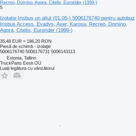
Recreo, Domino, Agora, Citelis, Eurorider (1999-)
5
Izolaţie Irisbus un altul (01.05-) 5006176740 pentru autobuz
Irisbus Access, Evadys, Axer, Karosa, Recreo, Domino,
Agora, Citelis, Eurorider (1999-)
35,48 EUR
≈ 186,20 RON
Piesă de schimb - izolaţie
5006176740 5006176731 5006143113
Estonia, Tallinn
TruckParts Eesti OÜ
Luați legătura cu vânzătorul