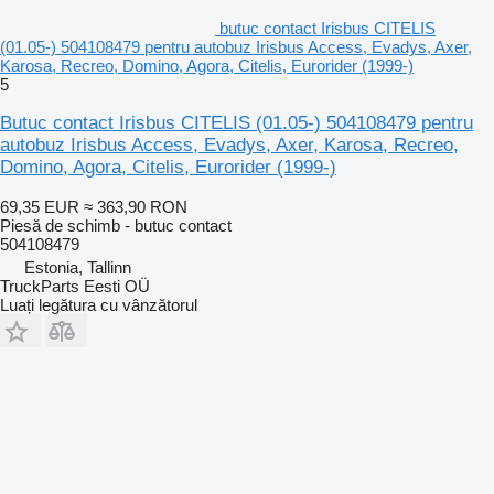
butuc contact Irisbus CITELIS
(01.05-) 504108479 pentru autobuz Irisbus Access, Evadys, Axer,
Karosa, Recreo, Domino, Agora, Citelis, Eurorider (1999-)
5
Butuc contact Irisbus CITELIS (01.05-) 504108479 pentru
autobuz Irisbus Access, Evadys, Axer, Karosa, Recreo,
Domino, Agora, Citelis, Eurorider (1999-)
69,35 EUR
≈ 363,90 RON
Piesă de schimb - butuc contact
504108479
Estonia, Tallinn
TruckParts Eesti OÜ
Luați legătura cu vânzătorul