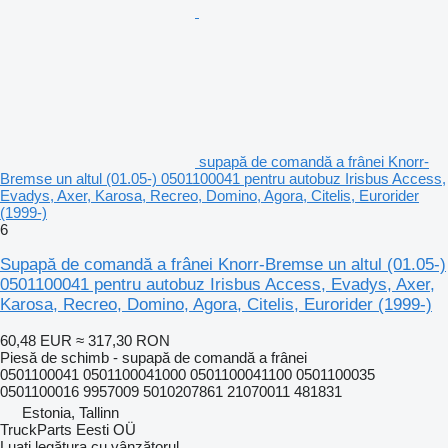
supapă de comandă a frânei Knorr-
Bremse un altul (01.05-) 0501100041 pentru autobuz Irisbus Access,
Evadys, Axer, Karosa, Recreo, Domino, Agora, Citelis, Eurorider
(1999-)
6
Supapă de comandă a frânei Knorr-Bremse un altul (01.05-)
0501100041 pentru autobuz Irisbus Access, Evadys, Axer,
Karosa, Recreo, Domino, Agora, Citelis, Eurorider (1999-)
60,48 EUR
≈ 317,30 RON
Piesă de schimb - supapă de comandă a frânei
0501100041 0501100041000 0501100041100 0501100035
0501100016 9957009 5010207861 21070011 481831
Estonia, Tallinn
TruckParts Eesti OÜ
Luați legătura cu vânzătorul