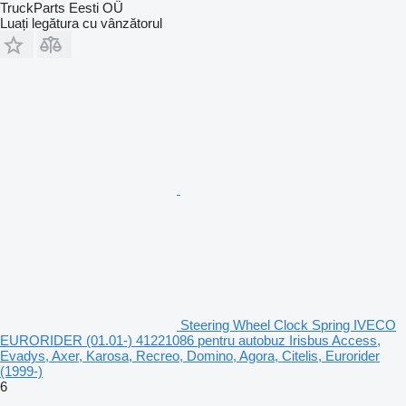
TruckParts Eesti OÜ
Luați legătura cu vânzătorul
Steering Wheel Clock Spring IVECO
EURORIDER (01.01-) 41221086 pentru autobuz Irisbus Access,
Evadys, Axer, Karosa, Recreo, Domino, Agora, Citelis, Eurorider
(1999-)
6