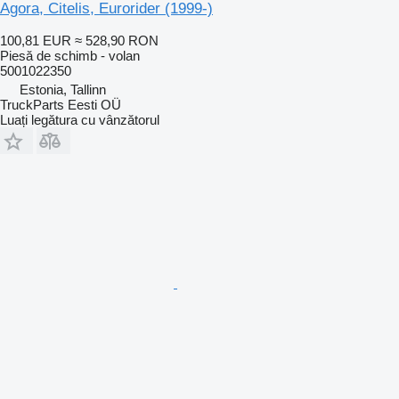
Agora, Citelis, Eurorider (1999-)
100,81 EUR
≈ 528,90 RON
Piesă de schimb - volan
5001022350
Estonia, Tallinn
TruckParts Eesti OÜ
Luați legătura cu vânzătorul