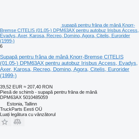
supapă pentru frâna de mână Knorr-
Bremse CITELIS (01.05-) DPM63AX pentru autobuz Irisbus Access,
Evadys, Axer, Karosa, Recreo, Domino, Agora, Citelis, Eurorider
(1999-)
6
Supapă pentru frâna de mână Knorr-Bremse CITELIS
(01.05-) DPM63AX pentru autobuz Irisbus Access, Evadys,
Axer, Karosa, Recreo, Domino, Agora, Citelis, Eurorider
(1999-)
39,52 EUR
≈ 207,40 RON
Piesă de schimb - supapă pentru frâna de mână
DPM63AX 5010485059
Estonia, Tallinn
TruckParts Eesti OÜ
Luați legătura cu vânzătorul