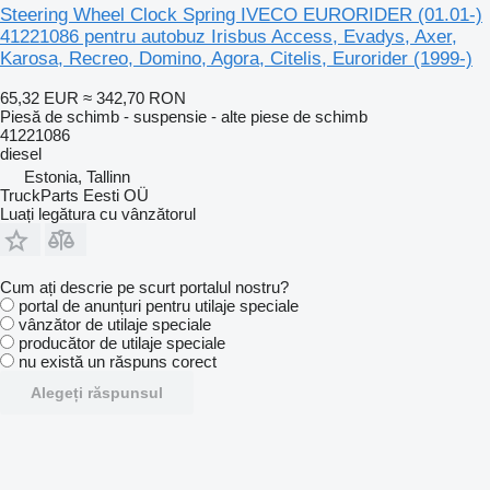
Steering Wheel Clock Spring IVECO EURORIDER (01.01-)
41221086 pentru autobuz Irisbus Access, Evadys, Axer,
Karosa, Recreo, Domino, Agora, Citelis, Eurorider (1999-)
65,32 EUR
≈ 342,70 RON
Piesă de schimb - suspensie - alte piese de schimb
41221086
diesel
Estonia, Tallinn
TruckParts Eesti OÜ
Luați legătura cu vânzătorul
Cum ați descrie pe scurt portalul nostru?
portal de anunțuri pentru utilaje speciale
vânzător de utilaje speciale
producător de utilaje speciale
nu există un răspuns corect
Alegeți răspunsul