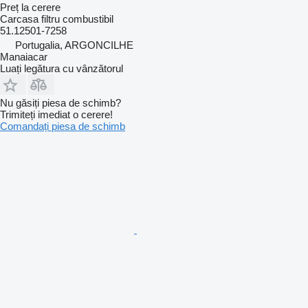
Preț la cerere
Carcasa filtru combustibil
51.12501-7258
Portugalia, ARGONCILHE
Manaiacar
Luați legătura cu vânzătorul
Nu găsiți piesa de schimb?
Trimiteți imediat o cerere!
Comandați piesa de schimb