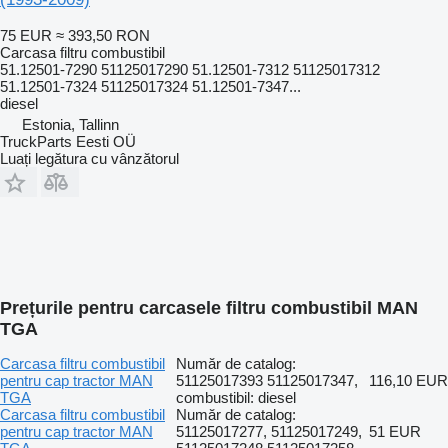
75 EUR
≈ 393,50 RON
Carcasa filtru combustibil
51.12501-7290 51125017290 51.12501-7312 51125017312
51.12501-7324 51125017324 51.12501-7347...
diesel
Estonia, Tallinn
TruckParts Eesti OÜ
Luați legătura cu vânzătorul
Prețurile pentru carcasele filtru combustibil MAN
TGA
Carcasa filtru combustibil
Număr de catalog:
pentru cap tractor MAN
51125017393 51125017347,
116,10 EUR
TGA
combustibil: diesel
Carcasa filtru combustibil
Număr de catalog:
pentru cap tractor MAN
51125017277, 51125017249,
51 EUR