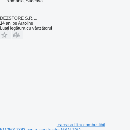
România, Suceava
DEZSTORE S.R.L.
14
ani pe Autoline
Luați legătura cu vânzătorul
carcasa filtru combustibil
51125017393 pentru cap tractor MAN TGA