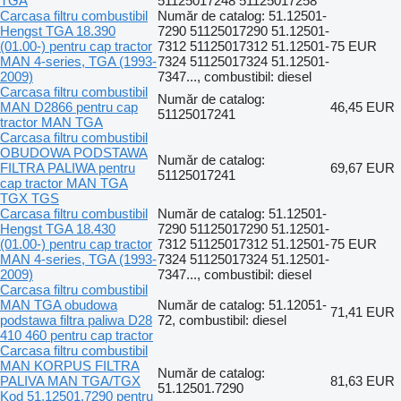
TGA
51125017248 51125017258
Carcasa filtru combustibil
Număr de catalog: 51.12501-
Hengst TGA 18.390
7290 51125017290 51.12501-
(01.00-) pentru cap tractor
7312 51125017312 51.12501-
75 EUR
MAN 4-series, TGA (1993-
7324 51125017324 51.12501-
2009)
7347..., combustibil: diesel
Carcasa filtru combustibil
Număr de catalog:
MAN D2866 pentru cap
46,45 EUR
51125017241
tractor MAN TGA
Carcasa filtru combustibil
OBUDOWA PODSTAWA
Număr de catalog:
FILTRA PALIWA pentru
69,67 EUR
51125017241
cap tractor MAN TGA
TGX TGS
Carcasa filtru combustibil
Număr de catalog: 51.12501-
Hengst TGA 18.430
7290 51125017290 51.12501-
(01.00-) pentru cap tractor
7312 51125017312 51.12501-
75 EUR
MAN 4-series, TGA (1993-
7324 51125017324 51.12501-
2009)
7347..., combustibil: diesel
Carcasa filtru combustibil
MAN TGA obudowa
Număr de catalog: 51.12051-
71,41 EUR
podstawa filtra paliwa D28
72, combustibil: diesel
410 460 pentru cap tractor
Carcasa filtru combustibil
MAN KORPUS FILTRA
Număr de catalog:
PALIVA MAN TGA/TGX
81,63 EUR
51.12501.7290
Kod 51.12501.7290 pentru