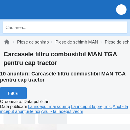
Piese de schimb
Piese de schimb MAN
Piese de s
Carcasele filtru combustibil MAN TGA
pentru cap tractor
10 anunțuri:
Carcasele filtru combustibil MAN TGA
pentru cap tractor
Filtru
Ordonează
:
Data publicării
Data publicării
La început mai scump
La început la preț mic
Anul - la
început anunțurile noi
Anul - la început vechi