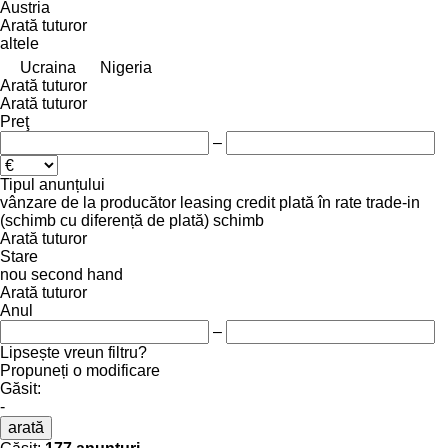
Austria
Arată tuturor
altele
Ucraina
Nigeria
Arată tuturor
Arată tuturor
Preţ
–
Tipul anunțului
vânzare
de la producător
leasing
credit
plată în rate
trade-in
(schimb cu diferență de plată)
schimb
Arată tuturor
Stare
nou
second hand
Arată tuturor
Anul
–
Lipsește vreun filtru?
Propuneți o modificare
Găsit:
-
arată