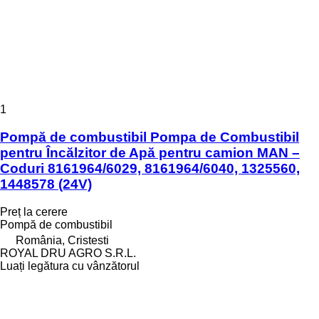
1
Pompă de combustibil Pompa de Combustibil
pentru Încălzitor de Apă pentru camion MAN –
Coduri 8161964/6029, 8161964/6040, 1325560,
1448578 (24V)
Preț la cerere
Pompă de combustibil
România, Cristesti
ROYAL DRU AGRO S.R.L.
Luați legătura cu vânzătorul