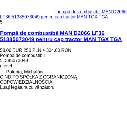
pompă de combustibil MAN D2066
LF36 51385073049 pentru cap tractor MAN TGX TGA
5
Pompă de combustibil MAN D2066 LF36
51385073049 pentru cap tractor MAN TGX TGA
58,06 EUR
250 PLN
≈ 304,60 RON
Pompă de combustibil
51385073049
diesel
Polonia, Michałów
QINDITO SPÓŁKA Z OGRANICZONĄ
ODPOWIEDZIALNOŚCIĄ
Luați legătura cu vânzătorul