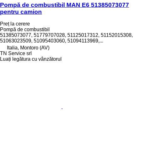
Pompă de combustibil MAN E6 51385073077
pentru camion
Preț la cerere
Pompă de combustibil
51385073077, 51779707028, 51125017312, 51152015308,
51063023509, 51095403060, 51094113969,...
Italia, Montoro (AV)
TN Service srl
Luați legătura cu vânzătorul