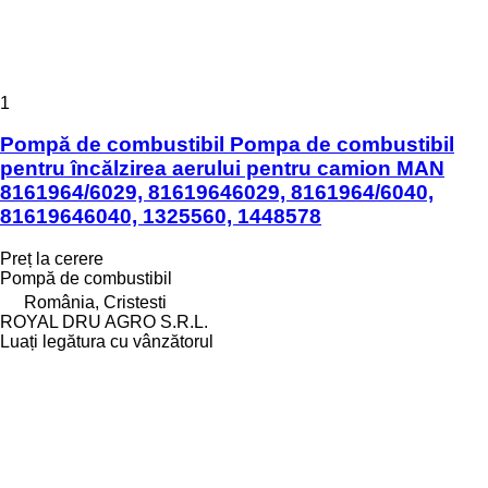
1
Pompă de combustibil Pompa de combustibil
pentru încălzirea aerului pentru camion MAN
8161964/6029, 81619646029, 8161964/6040,
81619646040, 1325560, 1448578
Preț la cerere
Pompă de combustibil
România, Cristesti
ROYAL DRU AGRO S.R.L.
Luați legătura cu vânzătorul