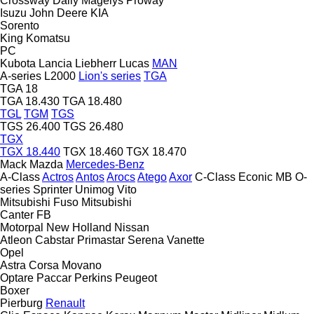
Crossway
Daily
Magelys
Proway
Isuzu
John Deere
KIA
Sorento
King
Komatsu
PC
Kubota
Lancia
Liebherr
Lucas
MAN
A-series
L2000
Lion's series
TGA
TGA 18
TGA 18.430
TGA 18.480
TGL
TGM
TGS
TGS 26.400
TGS 26.480
TGX
TGX 18.440
TGX 18.460
TGX 18.470
Mack
Mazda
Mercedes-Benz
A-Class
Actros
Antos
Arocs
Atego
Axor
C-Class
Econic
MB
O-
series
Sprinter
Unimog
Vito
Mitsubishi Fuso
Mitsubishi
Canter
FB
Motorpal
New Holland
Nissan
Atleon
Cabstar
Primastar
Serena
Vanette
Opel
Astra
Corsa
Movano
Optare
Paccar
Perkins
Peugeot
Boxer
Pierburg
Renault