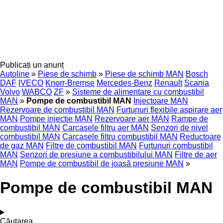
Publicați un anunț
Autoline
»
Piese de schimb
»
Piese de schimb MAN
Bosch
DAF
IVECO
Knorr-Bremse
Mercedes-Benz
Renault
Scania
Volvo
WABCO
ZF
»
Sisteme de alimentare cu combustibil
MAN
»
Pompe de combustibil MAN
Injectoare MAN
Rezervoare de combustibil MAN
Furtunuri flexibile aspirare aer
MAN
Pompe injectie MAN
Rezervoare aer MAN
Rampe de
combustibil MAN
Carcasele filtru aer MAN
Senzori de nivel
combustibil MAN
Carcasele filtru combustibil MAN
Reductoare
de gaz MAN
Filtre de combustibil MAN
Furtunuri combustibil
MAN
Senzori de presiune a combustibilului MAN
Filtre de aer
MAN
Pompe de combustibil de joasă presiune MAN
»
Pompe de combustibil MAN
Căutarea