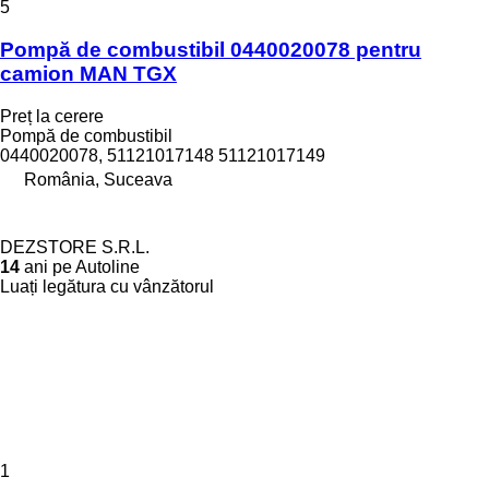
5
Pompă de combustibil 0440020078 pentru
camion MAN TGX
Preț la cerere
Pompă de combustibil
0440020078, 51121017148 51121017149
România, Suceava
DEZSTORE S.R.L.
14
ani pe Autoline
Luați legătura cu vânzătorul
1