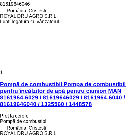
81619646046
România, Cristesti
ROYAL DRU AGRO S.R.L.
Luați legătura cu vânzătorul
1
Pompă de combustibil Pompa de combustibil
pentru încălzitor de apă pentru camion MAN
8161964-6029 / 81619646029 / 8161964-6040 /
81619646040 / 1325560 / 1448578
Preț la cerere
Pompă de combustibil
România, Cristesti
ROYAL DRU AGRO S.R.L.