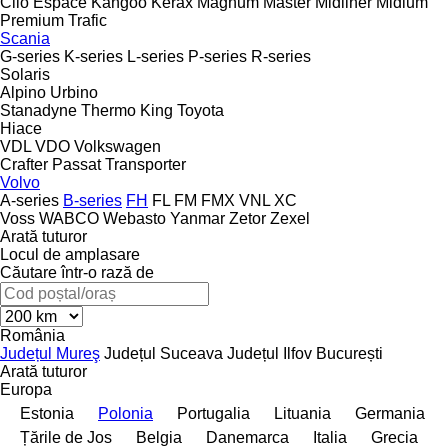
Clio
Espace
Kangoo
Kerax
Magnum
Master
Midliner
Midlum
Premium
Trafic
Scania
G-series
K-series
L-series
P-series
R-series
Solaris
Alpino
Urbino
Stanadyne
Thermo King
Toyota
Hiace
VDL
VDO
Volkswagen
Crafter
Passat
Transporter
Volvo
A-series
B-series
FH
FL
FM
FMX
VNL
XC
Voss
WABCO
Webasto
Yanmar
Zetor
Zexel
Arată tuturor
Locul de amplasare
Căutare într-o rază de
România
Județul Mureş
Județul Suceava
Județul Ilfov
București
Arată tuturor
Europa
Estonia
Polonia
Portugalia
Lituania
Germania
Țările de Jos
Belgia
Danemarca
Italia
Grecia