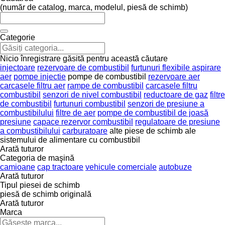
(număr de catalog, marca, modelul, piesă de schimb)
Categorie
Nicio înregistrare găsită pentru această căutare
injectoare
rezervoare de combustibil
furtunuri flexibile aspirare
aer
pompe injectie
pompe de combustibil
rezervoare aer
carcasele filtru aer
rampe de combustibil
carcasele filtru
combustibil
senzori de nivel combustibil
reductoare de gaz
filtre
de combustibil
furtunuri combustibil
senzori de presiune a
combustibilului
filtre de aer
pompe de combustibil de joasă
presiune
capace rezervor combustibil
regulatoare de presiune
a combustibilului
carburatoare
alte piese de schimb ale
sistemului de alimentare cu combustibil
Arată tuturor
Categoria de maşină
camioane
cap tractoare
vehicule comerciale
autobuze
Arată tuturor
Tipul piesei de schimb
piesă de schimb originală
Arată tuturor
Marca