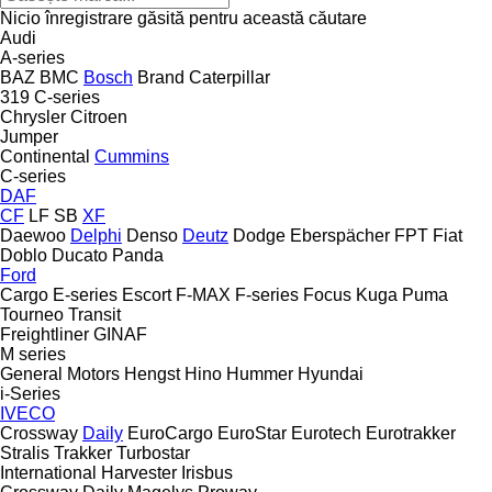
Nicio înregistrare găsită pentru această căutare
Audi
A-series
BAZ
BMC
Bosch
Brand
Caterpillar
319
C-series
Chrysler
Citroen
Jumper
Continental
Cummins
C-series
DAF
CF
LF
SB
XF
Daewoo
Delphi
Denso
Deutz
Dodge
Eberspächer
FPT
Fiat
Doblo
Ducato
Panda
Ford
Cargo
E-series
Escort
F-MAX
F-series
Focus
Kuga
Puma
Tourneo
Transit
Freightliner
GINAF
M series
General Motors
Hengst
Hino
Hummer
Hyundai
i-Series
IVECO
Crossway
Daily
EuroCargo
EuroStar
Eurotech
Eurotrakker
Stralis
Trakker
Turbostar
International Harvester
Irisbus