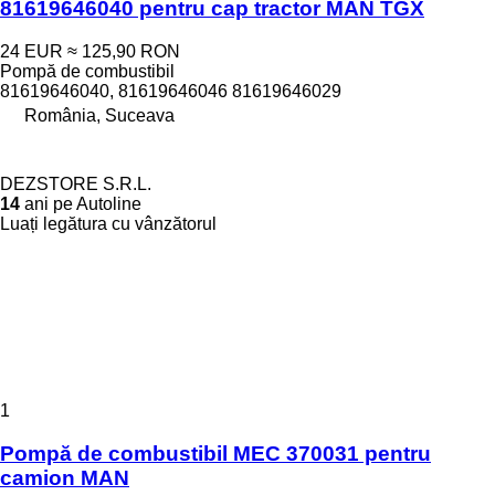
81619646040 pentru cap tractor MAN TGX
24 EUR
≈ 125,90 RON
Pompă de combustibil
81619646040, 81619646046 81619646029
România, Suceava
DEZSTORE S.R.L.
14
ani pe Autoline
Luați legătura cu vânzătorul
1
Pompă de combustibil MEC 370031 pentru
camion MAN