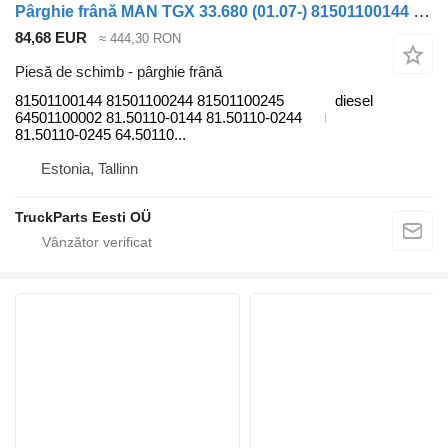
Pârghie frână MAN TGX 33.680 (01.07-) 81501100144 pentru cap tractor MAN TGL, TGM, TGS, TGX (2005-2021)
84,68 EUR
≈ 444,30 RON
Piesă de schimb - pârghie frână
81501100144 81501100244 81501100245
diesel
64501100002 81.50110-0144 81.50110-0244
81.50110-0245 64.50110...
Estonia, Tallinn
TruckParts Eesti OÜ