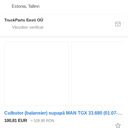
Estonia, Tallinn
TruckParts Eesti OÜ
Culbutor (balansier) supapă MAN TGX 33.680 (01.07-) 51042006058 pentru cap tractor MAN TGL, TGM, TGS, TGX (2005-2021)
100,81 EUR
≈ 528,90 RON