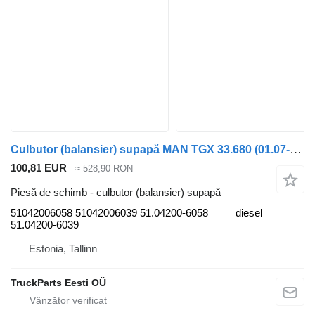
Culbutor (balansier) supapă MAN TGX 33.680 (01.07-) 51042006058 pentru cap tractor MAN TGL, TGM, TGS, TGX (2005-2021)
100,81 EUR
≈ 528,90 RON
Piesă de schimb - culbutor (balansier) supapă
51042006058 51042006039 51.04200-6058
diesel
51.04200-6039
Estonia, Tallinn
TruckParts Eesti OÜ