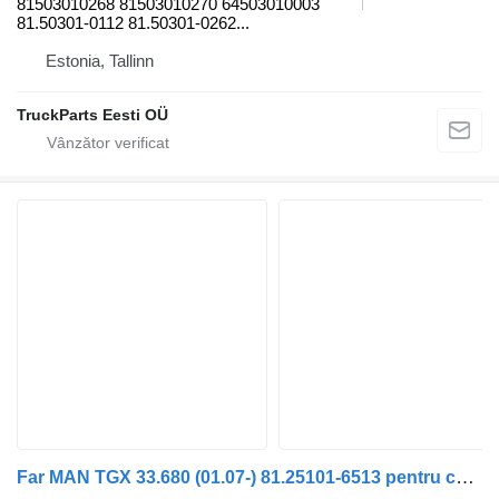
81503010268 81503010270 64503010003
81.50301-0112 81.50301-0262...
Estonia, Tallinn
TruckParts Eesti OÜ
Far MAN TGX 33.680 (01.07-) 81.25101-6513 pentru cap tractor MAN TGL, TGM, TGS, TGX (2005-2021)