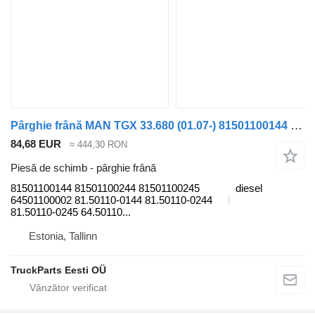
Pârghie frână MAN TGX 33.680 (01.07-) 81501100144 pentru cap tractor MAN TGL, TGM, TGS, TGX (2005-2021)
84,68 EUR
≈ 444,30 RON
Piesă de schimb - pârghie frână
81501100144 81501100244 81501100245
diesel
64501100002 81.50110-0144 81.50110-0244
81.50110-0245 64.50110...
Estonia, Tallinn
TruckParts Eesti OÜ