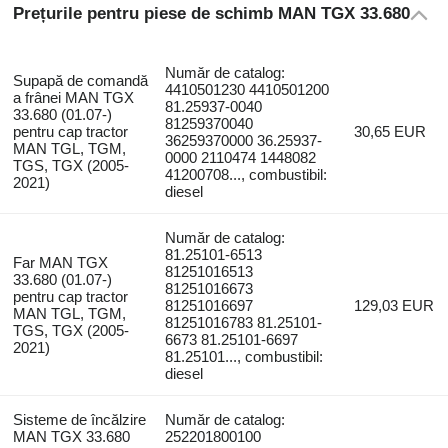
Prețurile pentru piese de schimb MAN TGX 33.680
Număr de catalog:
Supapă de comandă
4410501230 4410501200
a frânei MAN TGX
81.25937-0040
33.680 (01.07-)
81259370040
pentru cap tractor
30,65 EUR
36259370000 36.25937-
MAN TGL, TGM,
0000 2110474 1448082
TGS, TGX (2005-
41200708..., combustibil:
2021)
diesel
Număr de catalog:
81.25101-6513
Far MAN TGX
81251016513
33.680 (01.07-)
81251016673
pentru cap tractor
81251016697
129,03 EUR
MAN TGL, TGM,
81251016783 81.25101-
TGS, TGX (2005-
6673 81.25101-6697
2021)
81.25101..., combustibil:
diesel
Sisteme de încălzire
Număr de catalog:
MAN TGX 33.680
252201800100