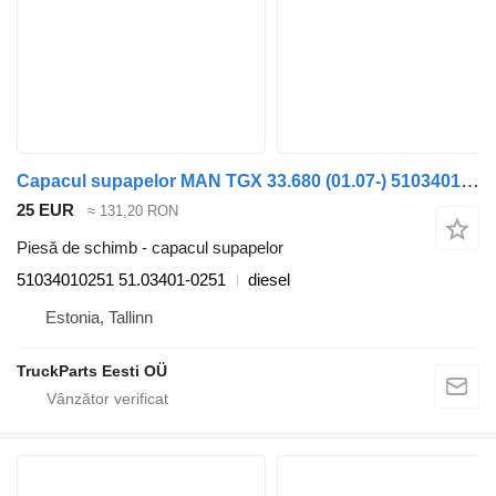
Capacul supapelor MAN TGX 33.680 (01.07-) 51034010251 pentru cap tractor MAN TGL, TGM, TGS, TGX (2005-2021)
25 EUR
≈ 131,20 RON
Piesă de schimb - capacul supapelor
51034010251 51.03401-0251
diesel
Estonia, Tallinn
TruckParts Eesti OÜ