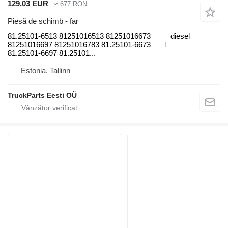
129,03 EUR
≈ 677 RON
Piesă de schimb - far
81.25101-6513 81251016513 81251016673
diesel
81251016697 81251016783 81.25101-6673
81.25101-6697 81.25101...
Estonia, Tallinn
TruckParts Eesti OÜ