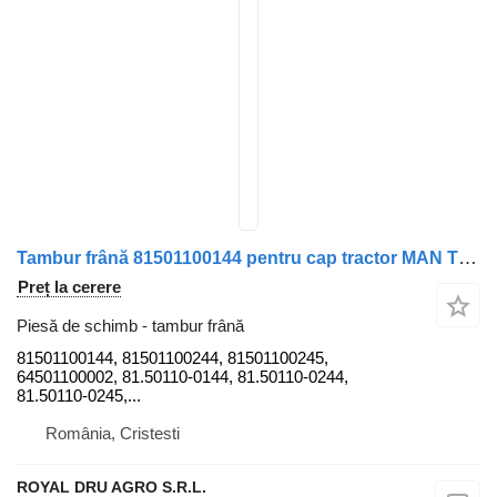
Tambur frână 81501100144 pentru cap tractor MAN TGX 33.680
Preț la cerere
Piesă de schimb - tambur frână
81501100144, 81501100244, 81501100245,
64501100002, 81.50110-0144, 81.50110-0244,
81.50110-0245,...
România, Cristesti
ROYAL DRU AGRO S.R.L.