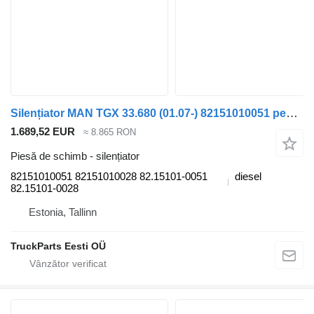
Silențiator MAN TGX 33.680 (01.07-) 82151010051 pentru cap tractor MAN TGL, TGM, TGS, TGX (2005-2021)
1.689,52 EUR
≈ 8.865 RON
Piesă de schimb - silențiator
82151010051 82151010028 82.15101-0051
diesel
82.15101-0028
Estonia, Tallinn
TruckParts Eesti OÜ