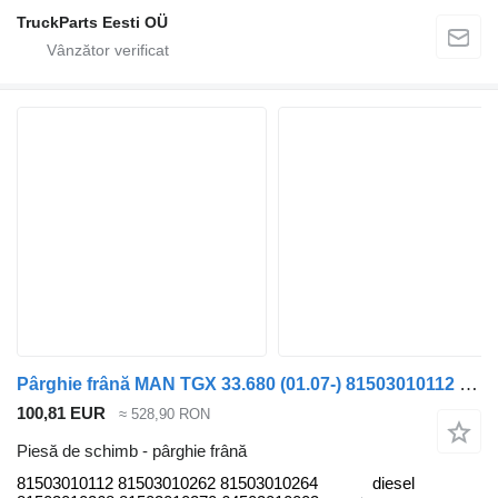
TruckParts Eesti OÜ
Pârghie frână MAN TGX 33.680 (01.07-) 81503010112 pentru cap tractor MAN TGL, TGM, TGS, TGX (2005-2021)
100,81 EUR
≈ 528,90 RON
Piesă de schimb - pârghie frână
81503010112 81503010262 81503010264
diesel