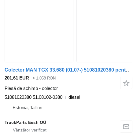
Colector MAN TGX 33.680 (01.07-) 51081020380 pentru cap tractor MAN TGL, TGM, TGS, TGX (2005-2021)
201,61 EUR
≈ 1.058 RON
Piesă de schimb - colector
51081020380 51.08102-0380
diesel
Estonia, Tallinn
TruckParts Eesti OÜ