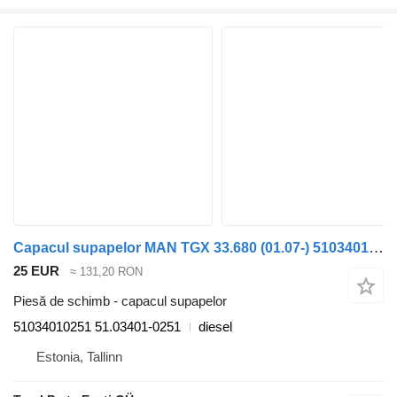
Capacul supapelor MAN TGX 33.680 (01.07-) 51034010251 pentru cap tractor MAN TGL, TGM, TGS, TGX (2005-2021)
25 EUR
≈ 131,20 RON
Piesă de schimb - capacul supapelor
51034010251 51.03401-0251
diesel
Estonia, Tallinn