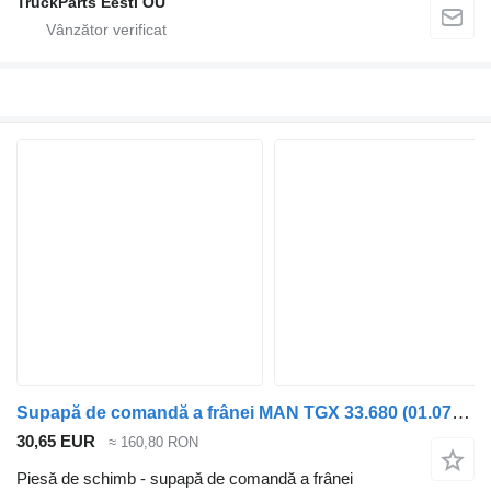
TruckParts Eesti OÜ
Supapă de comandă a frânei MAN TGX 33.680 (01.07-) 4410501230 pentru cap tractor MAN TGL, TGM, TGS, TGX (2005-2021)
30,65 EUR
≈ 160,80 RON
Piesă de schimb - supapă de comandă a frânei