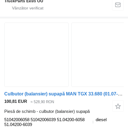
TruckParts Eesti OÜ
Culbutor (balansier) supapă MAN TGX 33.680 (01.07-) 51042006058 pentru cap tractor MAN TGL, TGM, TGS, TGX (2005-2021)
100,81 EUR
≈ 528,90 RON
Piesă de schimb - culbutor (balansier) supapă
51042006058 51042006039 51.04200-6058
diesel
51.04200-6039