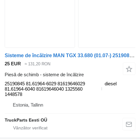
Sisteme de încălzire MAN TGX 33.680 (01.07-) 25190845 pentru cap tractor MAN TGL, TGM, TGS, TGX (2005-2021)
25 EUR
≈ 131,20 RON
Piesă de schimb - sisteme de încălzire
25190845 81.61964-6029 81619646029
diesel
81.61964-6040 81619646040 1325560
1448578
Estonia, Tallinn
TruckParts Eesti OÜ