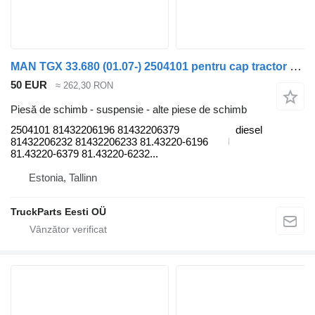
MAN TGX 33.680 (01.07-) 2504101 pentru cap tractor MAN TGL, TGM, TGS, TGX (2005-2021)
50 EUR
≈ 262,30 RON
Piesă de schimb - suspensie - alte piese de schimb
2504101 81432206196 81432206379
diesel
81432206232 81432206233 81.43220-6196
81.43220-6379 81.43220-6232...
Estonia, Tallinn
TruckParts Eesti OÜ