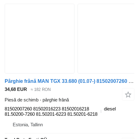
Pârghie frână MAN TGX 33.680 (01.07-) 81502007260 pentru cap tractor MAN TGL, TGM, TGS, TGX (2005-2021)
34,68 EUR
≈ 182 RON
Piesă de schimb - pârghie frână
81502007260 81502016223 81502016218
diesel
81.50200-7260 81.50201-6223 81.50201-6218
Estonia, Tallinn