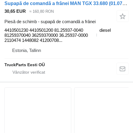
Supapă de comandă a frânei MAN TGX 33.680 (01.07-) 4410501230 pentru cap tractor MAN TGL, TGM, TGS, TGX (2005-2021)
30,65 EUR
≈ 160,80 RON
Piesă de schimb - supapă de comandă a frânei
4410501230 4410501200 81.25937-0040
diesel
81259370040 36259370000 36.25937-0000
2110474 1448082 41200708...
Estonia, Tallinn
TruckParts Eesti OÜ