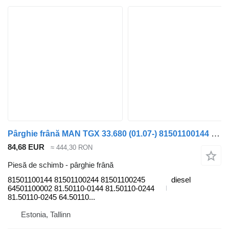
Pârghie frână MAN TGX 33.680 (01.07-) 81501100144 pentru cap tractor MAN TGL, TGM, TGS, TGX (2005-2021)
84,68 EUR
≈ 444,30 RON
Piesă de schimb - pârghie frână
81501100144 81501100244 81501100245
diesel
64501100002 81.50110-0144 81.50110-0244
81.50110-0245 64.50110...
Estonia, Tallinn