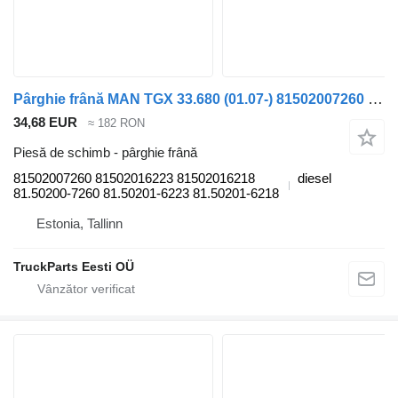
Pârghie frână MAN TGX 33.680 (01.07-) 81502007260 pentru cap tractor MAN TGL, TGM, TGS, TGX (2005-2021)
34,68 EUR
≈ 182 RON
Piesă de schimb - pârghie frână
81502007260 81502016223 81502016218
diesel
81.50200-7260 81.50201-6223 81.50201-6218
Estonia, Tallinn
TruckParts Eesti OÜ