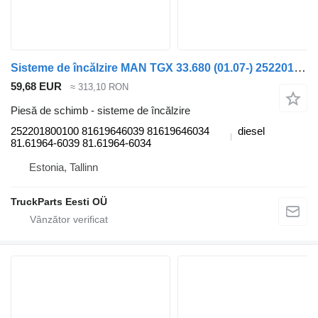
Sisteme de încălzire MAN TGX 33.680 (01.07-) 252201800100 pentru cap tractor MAN TGL, TGM, TGS, TGX (2005-2021)
59,68 EUR
≈ 313,10 RON
Piesă de schimb - sisteme de încălzire
252201800100 81619646039 81619646034
diesel
81.61964-6039 81.61964-6034
Estonia, Tallinn
TruckParts Eesti OÜ