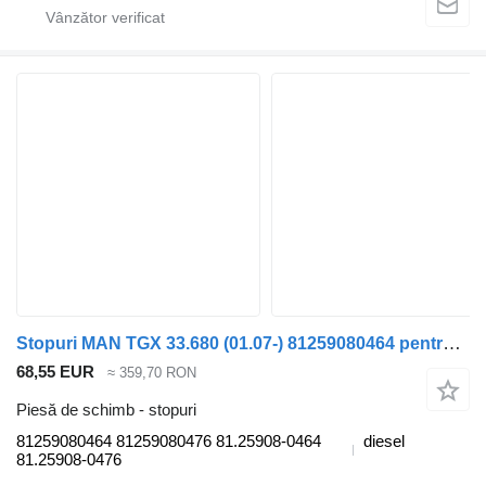
Stopuri MAN TGX 33.680 (01.07-) 81259080464 pentru cap tractor MAN TGL, TGM, TGS, TGX (2005-2021)
68,55 EUR
≈ 359,70 RON
Piesă de schimb - stopuri
81259080464 81259080476 81.25908-0464
diesel
81.25908-0476