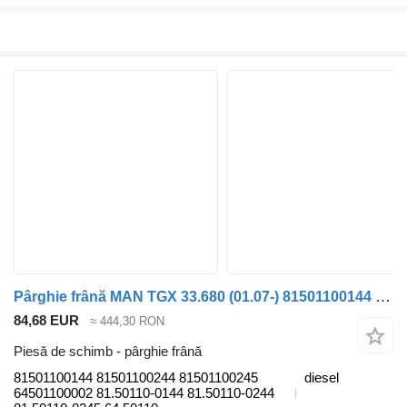
Pârghie frână MAN TGX 33.680 (01.07-) 81501100144 pentru cap tractor MAN TGL, TGM, TGS, TGX (2005-2021)
84,68 EUR
≈ 444,30 RON
Piesă de schimb - pârghie frână
81501100144 81501100244 81501100245
diesel
64501100002 81.50110-0144 81.50110-0244