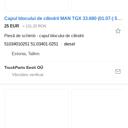
Capul blocului de cilindrii MAN TGX 33.680 (01.07-) 51034010251 pentru cap tractor MAN TGL, TGM, TGS, TGX (2005-2021)
25 EUR
≈ 131,20 RON
Piesă de schimb - capul blocului de cilindrii
51034010251 51.03401-0251
diesel
Estonia, Tallinn
TruckParts Eesti OÜ