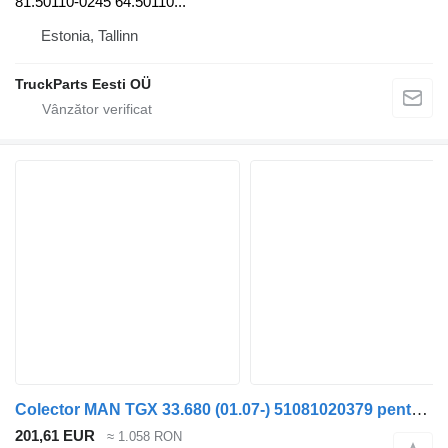
81.50110-0245 64.50110...
Estonia, Tallinn
TruckParts Eesti OÜ
Colector MAN TGX 33.680 (01.07-) 51081020379 pentru cap tractor MAN TGL, TGM, TGS, TGX (2005-2021)
201,61 EUR
≈ 1.058 RON