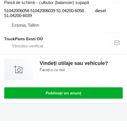
Piesă de schimb - culbutor (balansier) supapă
51042006058 51042006039 51.04200-6058
diesel
51.04200-6039
Estonia, Tallinn
TruckParts Eesti OÜ
Vindeți utilaje sau vehicule?
Faceți-o cu noi!
Publicați un anunț