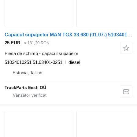
Capacul supapelor MAN TGX 33.680 (01.07-) 51034010251 pentru cap tractor MAN TGL, TGM, TGS, TGX (2005-2021)
25 EUR
≈ 131,20 RON
Piesă de schimb - capacul supapelor
51034010251 51.03401-0251
diesel
Estonia, Tallinn
TruckParts Eesti OÜ