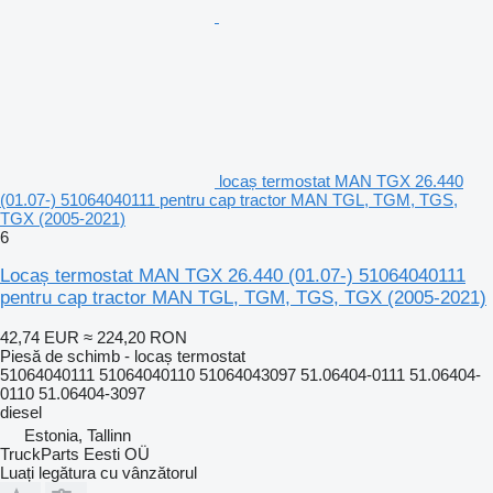
locaș termostat MAN TGX 26.440
(01.07-) 51064040111 pentru cap tractor MAN TGL, TGM, TGS,
TGX (2005-2021)
6
Locaș termostat MAN TGX 26.440 (01.07-) 51064040111
pentru cap tractor MAN TGL, TGM, TGS, TGX (2005-2021)
42,74 EUR
≈ 224,20 RON
Piesă de schimb - locaș termostat
51064040111 51064040110 51064043097 51.06404-0111 51.06404-
0110 51.06404-3097
diesel
Estonia, Tallinn
TruckParts Eesti OÜ
Luați legătura cu vânzătorul