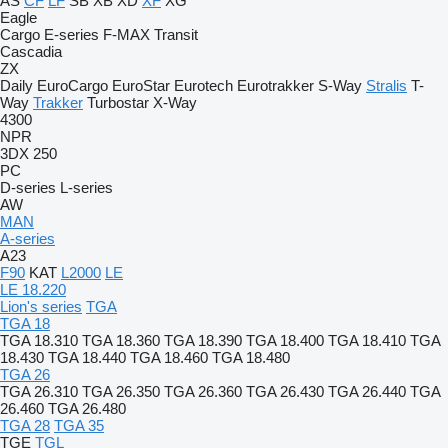
AS
CF
LF
SB
XB
XD
XF
XG
Eagle
Cargo
E-series
F-MAX
Transit
Cascadia
ZX
Daily
EuroCargo
EuroStar
Eurotech
Eurotrakker
S-Way
Stralis
T-
Way
Trakker
Turbostar
X-Way
4300
NPR
3DX
250
PC
D-series
L-series
AW
MAN
A-series
A23
F90
KAT
L2000
LE
LE 18.220
Lion's series
TGA
TGA 18
TGA 18.310
TGA 18.360
TGA 18.390
TGA 18.400
TGA 18.410
TGA
18.430
TGA 18.440
TGA 18.460
TGA 18.480
TGA 26
TGA 26.310
TGA 26.350
TGA 26.360
TGA 26.430
TGA 26.440
TGA
26.460
TGA 26.480
TGA 28
TGA 35
TGE
TGL