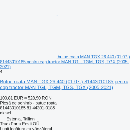
butuc roata MAN TGX 26.440 (01.07-)
81443010185 pentru cap tractor MAN TGL, TGM, TGS, TGX (2005-
2021)
4
Butuc roata MAN TGX 26.440 (01.07-) 81443010185 pentru
cap tractor MAN TGL, TGM, TGS, TGX (2005-2021)
100,81 EUR
≈ 528,90 RON
Piesă de schimb - butuc roata
81443010185 81.44301-0185
diesel
Estonia, Tallinn
TruckParts Eesti OÜ
Luați legătura cu vânzătorul