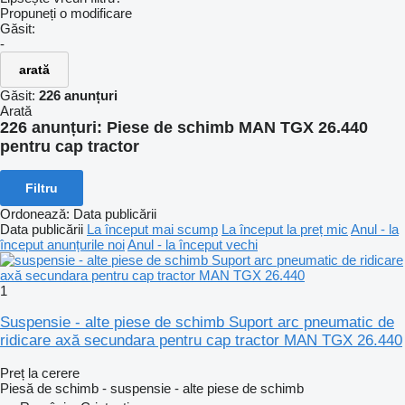
Propuneți o modificare
Găsit:
-
arată
Găsit:
226 anunțuri
Arată
226 anunțuri:
Piese de schimb MAN TGX 26.440
pentru cap tractor
Filtru
Ordonează
:
Data publicării
Data publicării
La început mai scump
La început la preț mic
Anul - la
început anunțurile noi
Anul - la început vechi
1
Suspensie - alte piese de schimb Suport arc pneumatic de
ridicare axă secundara pentru cap tractor MAN TGX 26.440
Preț la cerere
Piesă de schimb - suspensie - alte piese de schimb