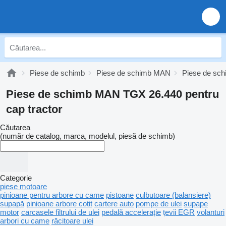
Piese de schimb
Piese de schimb MAN
Piese de s
Piese de schimb MAN TGX 26.440 pentru
cap tractor
Căutarea
(număr de catalog, marca, modelul, piesă de schimb)
Categorie
piese motoare
pinioane pentru arbore cu came
pistoane
culbutoare (balansiere)
supapă
pinioane arbore cotit
cartere auto
pompe de ulei
supape
motor
carcasele filtrului de ulei
pedală accelerație
țevii EGR
volanturi
arbori cu came
răcitoare ulei