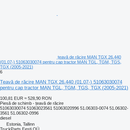
țeavă de răcire MAN TGX 26.440
(01.07-) 51063030074 pentru cap tractor MAN TGL, TGM, TGS,
TGX (2005-2021)
6
Țeavă de răcire MAN TGX 26.440 (01.07-) 51063030074
pentru cap tractor MAN TGL, TGM, TGS, TGX (2005-2021)
100,81 EUR
≈ 528,90 RON
Piesă de schimb - țeavă de răcire
51063030074 51063023561 51063020996 51.06303-0074 51.06302-
3561 51.06302-0996
diesel
Estonia, Tallinn
TruckParts Eesti OÜ