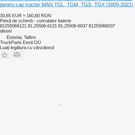
pentru cap tractor MAN TGL, TGM, TGS, TGX (2005-2021)
30,65 EUR
≈ 160,80 RON
Piesă de schimb - comutator baterie
81255066121 81.25506-6121 81.25506-6037 81255066037
diesel
Estonia, Tallinn
TruckParts Eesti OÜ
Luați legătura cu vânzătorul