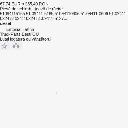
67,74 EUR
≈ 355,40 RON
Piesă de schimb - țeavă de răcire
51094115165 51.09411-5165 51094110606 51.09411-0606 51.09411-
0824 51094110824 51.09411-5127...
diesel
Estonia, Tallinn
TruckParts Eesti OÜ
Luați legătura cu vânzătorul