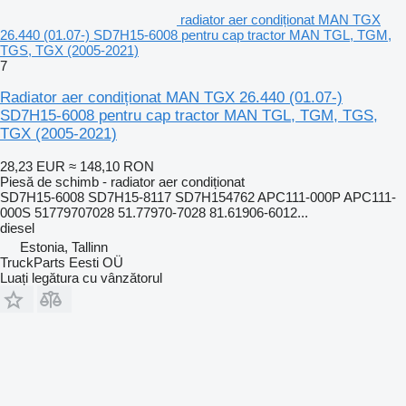
radiator aer condiționat MAN TGX
26.440 (01.07-) SD7H15-6008 pentru cap tractor MAN TGL, TGM,
TGS, TGX (2005-2021)
7
Radiator aer condiționat MAN TGX 26.440 (01.07-)
SD7H15-6008 pentru cap tractor MAN TGL, TGM, TGS,
TGX (2005-2021)
28,23 EUR
≈ 148,10 RON
Piesă de schimb - radiator aer condiționat
SD7H15-6008 SD7H15-8117 SD7H154762 APC111-000P APC111-
000S 51779707028 51.77970-7028 81.61906-6012...
diesel
Estonia, Tallinn
TruckParts Eesti OÜ
Luați legătura cu vânzătorul