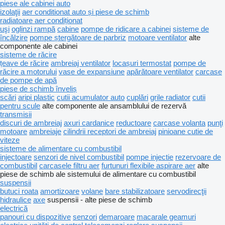
piese ale cabinei auto
izolaţii
aer conditionat auto și piese de schimb
radiatoare aer condiționat
uşi
oglinzi rampă
cabine
pompe de ridicare a cabinei
sisteme de
încălzire
pompe ștergătoare de parbriz
motoare ventilator
alte
componente ale cabinei
sisteme de răcire
țeave de răcire
ambreiaj ventilator
locașuri termostat
pompe de
răcire a motorului
vase de expansiune
apărătoare ventilator
carcase
de pompe de apă
piese de schimb înveliș
scări
aripi plastic
cutii acumulator auto
cuplări
grile radiator
cutii
pentru scule
alte componente ale ansamblului de rezervă
transmisii
discuri de ambreiaj
axuri cardanice
reductoare
carcase volanta
punţi
motoare
ambreiaje
cilindrii receptori de ambreiaj
pinioane cutie de
viteze
sisteme de alimentare cu combustibil
injectoare
senzori de nivel combustibil
pompe injectie
rezervoare de
combustibil
carcasele filtru aer
furtunuri flexibile aspirare aer
alte
piese de schimb ale sistemului de alimentare cu combustibil
suspensii
butuci roata
amortizoare
volane
bare stabilizatoare
servodirecţii
hidraulice
axe
suspensii - alte piese de schimb
electrică
panouri cu dispozitive
senzori
demaroare
macarale geamuri