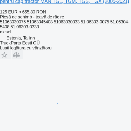
pentru cap tractor MAN TGL, TGM, TGS, TGX (2005-2021)
125 EUR
≈ 655,80 RON
Piesă de schimb - țeavă de răcire
51063030075 51063045408 51063030333 51.06303-0075 51.06304-
5408 51.06303-0333
diesel
Estonia, Tallinn
TruckParts Eesti OÜ
Luați legătura cu vânzătorul