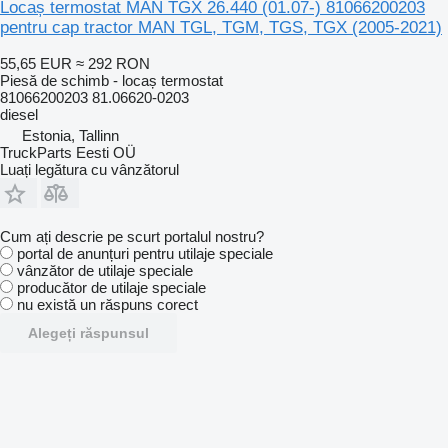
Locaș termostat MAN TGX 26.440 (01.07-) 81066200203
pentru cap tractor MAN TGL, TGM, TGS, TGX (2005-2021)
55,65 EUR
≈ 292 RON
Piesă de schimb - locaș termostat
81066200203 81.06620-0203
diesel
Estonia, Tallinn
TruckParts Eesti OÜ
Luați legătura cu vânzătorul
Cum ați descrie pe scurt portalul nostru?
portal de anunțuri pentru utilaje speciale
vânzător de utilaje speciale
producător de utilaje speciale
nu există un răspuns corect
Alegeți răspunsul