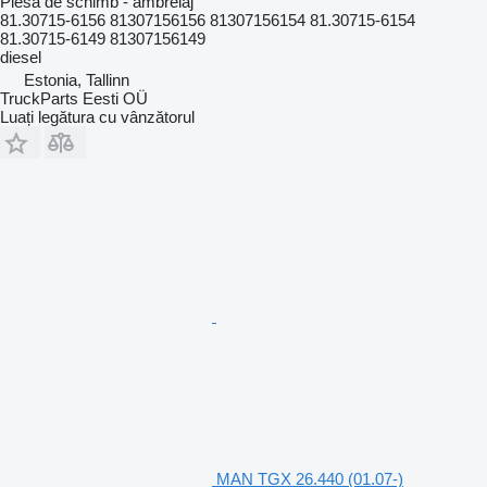
Piesă de schimb - ambreiaj
81.30715-6156 81307156156 81307156154 81.30715-6154
81.30715-6149 81307156149
diesel
Estonia, Tallinn
TruckParts Eesti OÜ
Luați legătura cu vânzătorul
MAN TGX 26.440 (01.07-)