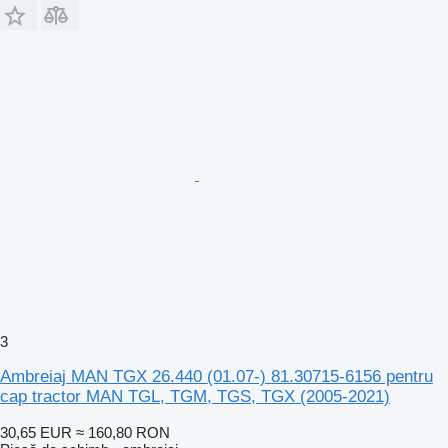
3
Ambreiaj MAN TGX 26.440 (01.07-) 81.30715-6156 pentru
cap tractor MAN TGL, TGM, TGS, TGX (2005-2021)
30,65 EUR
≈ 160,80 RON