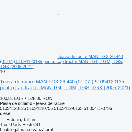
țeavă de răcire MAN TGX 26.440
(01.07-) 51094120135 pentru cap tractor MAN TGL, TGM, TGS,
TGX (2005-2021)
10
Țeavă de răcire MAN TGX 26.440 (01.07-) 51094120135
pentru cap tractor MAN TGL, TGM, TGS, TGX (2005-2021)
100,81 EUR
≈ 528,90 RON
Piesă de schimb - țeavă de răcire
51094120135 51094110796 51.09412-0135 51.09411-0796
diesel
Estonia, Tallinn
TruckParts Eesti OÜ
Luați legătura cu vânzătorul