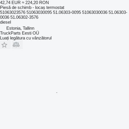
42,74 EUR
≈ 224,20 RON
Piesă de schimb - locaș termostat
51063023576 51063030095 51.06303-0095 51063030036 51.06303-
0036 51.06302-3576
diesel
Estonia, Tallinn
TruckParts Eesti OÜ
Luați legătura cu vânzătorul