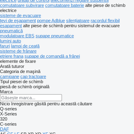
electrice
unităţi de control
telecomenzi reglare suspensii
comutatoare subvirare
comutatoare baterie
alte piese de schimb
electrice
sisteme de evacuare
ţevi de eşapament
pompe Adblue
silențiatoare
racordul flexibil
esapament
alte piese de schimb pentru sistemul de evacuare
pneumatică
modulatoare EBS
supape pneumatice
lumini auto
faruri
lampi de ceață
sisteme de frânare
etriere frana
supape de comandă a frânei
elemente de fixare
Arată tuturor
Categoria de maşină
camioane
cap tractoare
Tipul piesei de schimb
piesă de schimb originală
Marca
Nicio înregistrare găsită pentru această căutare
Q-series
X-Series
320
C-series
DAF