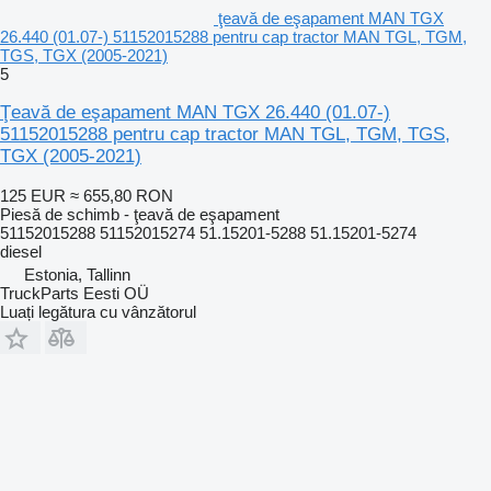
ţeavă de eşapament MAN TGX
26.440 (01.07-) 51152015288 pentru cap tractor MAN TGL, TGM,
TGS, TGX (2005-2021)
5
Ţeavă de eşapament MAN TGX 26.440 (01.07-)
51152015288 pentru cap tractor MAN TGL, TGM, TGS,
TGX (2005-2021)
125 EUR
≈ 655,80 RON
Piesă de schimb - ţeavă de eşapament
51152015288 51152015274 51.15201-5288 51.15201-5274
diesel
Estonia, Tallinn
TruckParts Eesti OÜ
Luați legătura cu vânzătorul