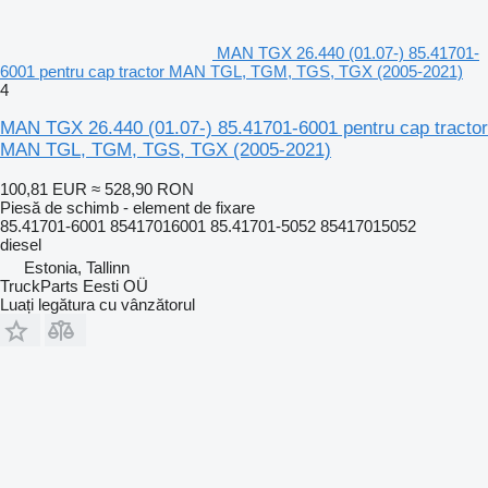
MAN TGX 26.440 (01.07-) 85.41701-
6001 pentru cap tractor MAN TGL, TGM, TGS, TGX (2005-2021)
4
MAN TGX 26.440 (01.07-) 85.41701-6001 pentru cap tractor
MAN TGL, TGM, TGS, TGX (2005-2021)
100,81 EUR
≈ 528,90 RON
Piesă de schimb - element de fixare
85.41701-6001 85417016001 85.41701-5052 85417015052
diesel
Estonia, Tallinn
TruckParts Eesti OÜ
Luați legătura cu vânzătorul