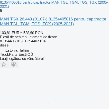
81354405016 pentru cap tractor MAN TGL, TGM, TGS, TGX (2005-
2021)
5
MAN TGX 26.440 (01.07-) 81354405016 pentru cap tractor
MAN TGL, TGM, TGS, TGX (2005-2021)
100,81 EUR
≈ 528,90 RON
Piesă de schimb - element de fixare
81354405016 81.35440-5016
diesel
Estonia, Tallinn
TruckParts Eesti OÜ
Luați legătura cu vânzătorul