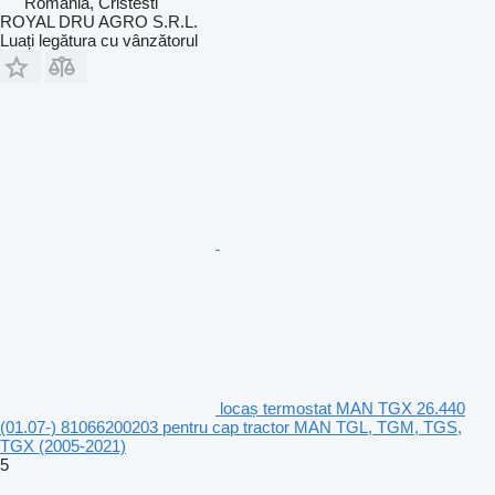
România, Cristesti
ROYAL DRU AGRO S.R.L.
Luați legătura cu vânzătorul
locaș termostat MAN TGX 26.440
(01.07-) 81066200203 pentru cap tractor MAN TGL, TGM, TGS,
TGX (2005-2021)
5