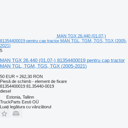
MAN TGX 26.440 (01.07-)
81354400019 pentru cap tractor MAN TGL, TGM, TGS, TGX (2005-
2021)
5
MAN TGX 26.440 (01.07-) 81354400019 pentru cap tractor
MAN TGL, TGM, TGS, TGX (2005-2021)
50 EUR
≈ 262,30 RON
Piesă de schimb - element de fixare
81354400019 81.35440-0019
diesel
Estonia, Tallinn
TruckParts Eesti OÜ
Luați legătura cu vânzătorul