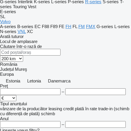
G-series
Interlink
K-series
L-series
P-series
R-series
S-series
T-
series
Touring
Vest
E-series
SL
Volvo
A-series
B-series
EC
F88
F89
FE
FH
FL
FM
FMX
G-series
L-series
N-series
VNL
XC
Arată tuturor
Locul de amplasare
Căutare într-o rază de
România
Județul Mureş
Europa
Estonia
Letonia
Danemarca
Preţ
–
Tipul anunțului
vânzare
de la producător
leasing
credit
plată în rate
trade-in (schimb
cu diferență de plată)
schimb
Anul
–
Lipsește vreun filtru?