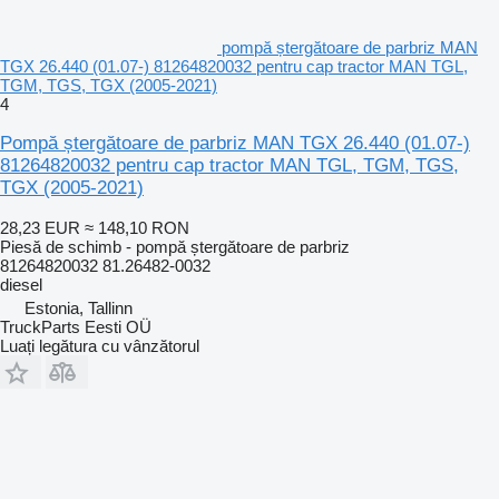
pompă ștergătoare de parbriz MAN
TGX 26.440 (01.07-) 81264820032 pentru cap tractor MAN TGL,
TGM, TGS, TGX (2005-2021)
4
Pompă ștergătoare de parbriz MAN TGX 26.440 (01.07-)
81264820032 pentru cap tractor MAN TGL, TGM, TGS,
TGX (2005-2021)
28,23 EUR
≈ 148,10 RON
Piesă de schimb - pompă ștergătoare de parbriz
81264820032 81.26482-0032
diesel
Estonia, Tallinn
TruckParts Eesti OÜ
Luați legătura cu vânzătorul