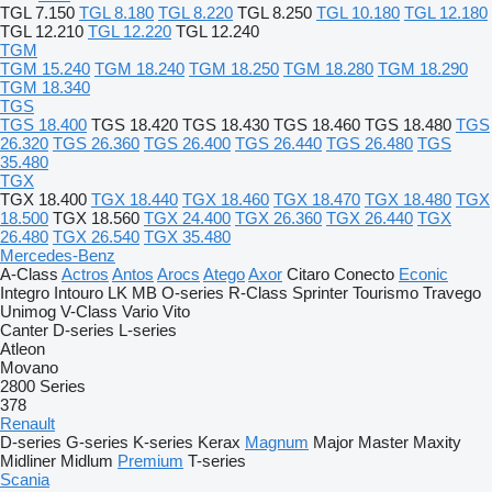
TGL 7.150
TGL 8.180
TGL 8.220
TGL 8.250
TGL 10.180
TGL 12.180
TGL 12.210
TGL 12.220
TGL 12.240
TGM
TGM 15.240
TGM 18.240
TGM 18.250
TGM 18.280
TGM 18.290
TGM 18.340
TGS
TGS 18.400
TGS 18.420
TGS 18.430
TGS 18.460
TGS 18.480
TGS
26.320
TGS 26.360
TGS 26.400
TGS 26.440
TGS 26.480
TGS
35.480
TGX
TGX 18.400
TGX 18.440
TGX 18.460
TGX 18.470
TGX 18.480
TGX
18.500
TGX 18.560
TGX 24.400
TGX 26.360
TGX 26.440
TGX
26.480
TGX 26.540
TGX 35.480
Mercedes-Benz
A-Class
Actros
Antos
Arocs
Atego
Axor
Citaro
Conecto
Econic
Integro
Intouro
LK
MB
O-series
R-Class
Sprinter
Tourismo
Travego
Unimog
V-Class
Vario
Vito
Canter
D-series
L-series
Atleon
Movano
2800 Series
378
Renault
D-series
G-series
K-series
Kerax
Magnum
Major
Master
Maxity
Midliner
Midlum
Premium
T-series
Scania