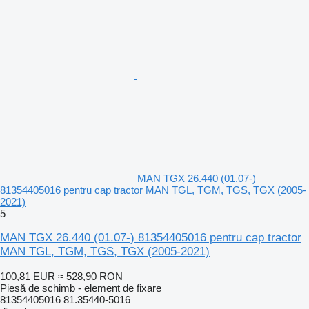
MAN TGX 26.440 (01.07-)
81354405016 pentru cap tractor MAN TGL, TGM, TGS, TGX (2005-
2021)
5
MAN TGX 26.440 (01.07-) 81354405016 pentru cap tractor
MAN TGL, TGM, TGS, TGX (2005-2021)
100,81 EUR
≈ 528,90 RON
Piesă de schimb - element de fixare
81354405016 81.35440-5016