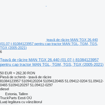
țeavă de răcire MAN TGX 26.440
(01.07-) 81084123957 pentru cap tractor MAN TGL, TGM, TGS,
TGX (2005-2021)
6
Țeavă de răcire MAN TGX 26.440 (01.07-) 81084123957
pentru cap tractor MAN TGL, TGM, TGS, TGX (2005-2021)
50 EUR
≈ 262,30 RON
Piesă de schimb - țeavă de răcire
81084123957 51094120204 51094120465 51.09412-0204 51.09412-
0465 51094120297 51.09412-0297
diesel
Estonia, Tallinn
TruckParts Eesti OÜ
Luați legătura cu vânzătorul