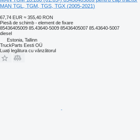
MAN TGL, TGM, TGS, TGX (2005-2021)
67,74 EUR
≈ 355,40 RON
Piesă de schimb - element de fixare
85436405009 85.43640-5009 85436405007 85.43640-5007
diesel
Estonia, Tallinn
TruckParts Eesti OÜ
Luați legătura cu vânzătorul