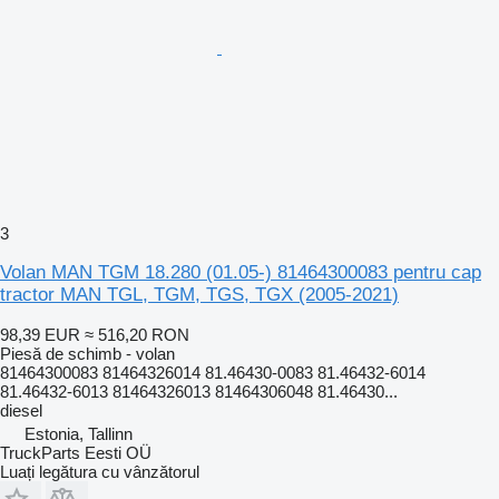
3
Volan MAN TGM 18.280 (01.05-) 81464300083 pentru cap
tractor MAN TGL, TGM, TGS, TGX (2005-2021)
98,39 EUR
≈ 516,20 RON
Piesă de schimb - volan
81464300083 81464326014 81.46430-0083 81.46432-6014
81.46432-6013 81464326013 81464306048 81.46430...
diesel
Estonia, Tallinn
TruckParts Eesti OÜ
Luați legătura cu vânzătorul