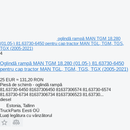
oglindă rampă MAN TGM 18.280
(01.05-) 81.63730-6450 pentru cap tractor MAN TGL, TGM, TGS,
TGX (2005-2021)
4
Oglindă rampă MAN TGM 18.280 (01.05-) 81.63730-6450
pentru cap tractor MAN TGL, TGM, TGS, TGX (2005-2021)
25 EUR
≈ 131,20 RON
Piesă de schimb - oglindă rampă
81.63730-6450 81637306450 81637306574 81.63730-6574
81.63730-6734 81637306734 81637306523 81.63730...
diesel
Estonia, Tallinn
TruckParts Eesti OÜ
Luați legătura cu vânzătorul