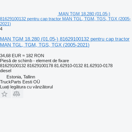
MAN TGM 18.280 (01.05-)
81629100132 pentru cap tractor MAN TGL, TGM, TGS, TGX (2005-
2021)
4
MAN TGM 18.280 (01.05-) 81629100132 pentru cap tractor
MAN TGL, TGM, TGS, TGX (2005-2021)
34,68 EUR
≈ 182 RON
Piesă de schimb - element de fixare
81629100132 81629100178 81.62910-0132 81.62910-0178
diesel
Estonia, Tallinn
TruckParts Eesti OÜ
Luați legătura cu vânzătorul