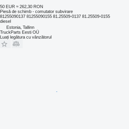
50 EUR
≈ 262,30 RON
Piesă de schimb - comutator subvirare
81255090137 81255090155 81.25509-0137 81.25509-0155
diesel
Estonia, Tallinn
TruckParts Eesti OÜ
Luați legătura cu vânzătorul