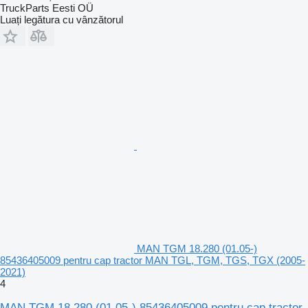
TruckParts Eesti OÜ
Luați legătura cu vânzătorul
MAN TGM 18.280 (01.05-)
85436405009 pentru cap tractor MAN TGL, TGM, TGS, TGX (2005-
2021)
4
MAN TGM 18.280 (01.05-) 85436405009 pentru cap tractor