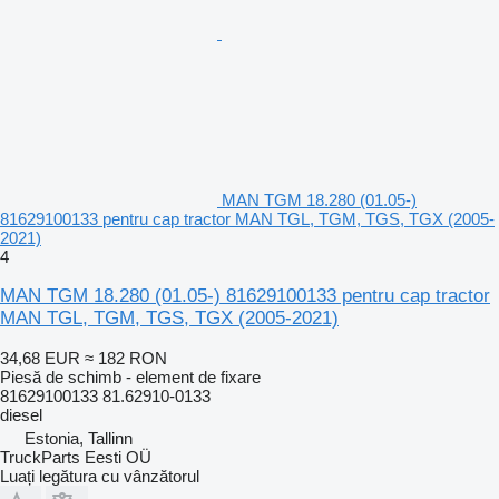
MAN TGM 18.280 (01.05-)
81629100133 pentru cap tractor MAN TGL, TGM, TGS, TGX (2005-
2021)
4
MAN TGM 18.280 (01.05-) 81629100133 pentru cap tractor
MAN TGL, TGM, TGS, TGX (2005-2021)
34,68 EUR
≈ 182 RON
Piesă de schimb - element de fixare
81629100133 81.62910-0133
diesel
Estonia, Tallinn
TruckParts Eesti OÜ
Luați legătura cu vânzătorul