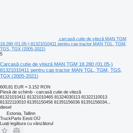
carcasă cutie de viteză MAN TGM
18.280 (01.05-) 81321010411 pentru cap tractor MAN TGL, TGM,
TGS, TGX (2005-2021)
5
Carcasă cutie de viteză MAN TGM 18.280 (01.05-)
81321010411 pentru cap tractor MAN TGL, TGM, TGS,
TGX (2005-2021)
600,81 EUR
≈ 3.152 RON
Piesă de schimb - carcasă cutie de viteză
81321010411 81321010465 81324030113 81322110013
81322110010 81391150456 81391156036 81391156034...
diesel
Estonia, Tallinn
TruckParts Eesti OÜ
Luați legătura cu vânzătorul