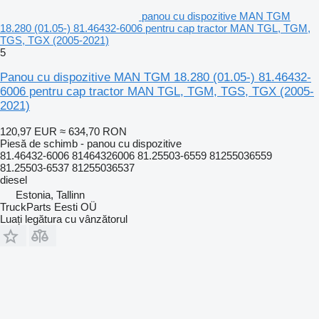
panou cu dispozitive MAN TGM
18.280 (01.05-) 81.46432-6006 pentru cap tractor MAN TGL, TGM,
TGS, TGX (2005-2021)
5
Panou cu dispozitive MAN TGM 18.280 (01.05-) 81.46432-
6006 pentru cap tractor MAN TGL, TGM, TGS, TGX (2005-
2021)
120,97 EUR
≈ 634,70 RON
Piesă de schimb - panou cu dispozitive
81.46432-6006 81464326006 81.25503-6559 81255036559
81.25503-6537 81255036537
diesel
Estonia, Tallinn
TruckParts Eesti OÜ
Luați legătura cu vânzătorul