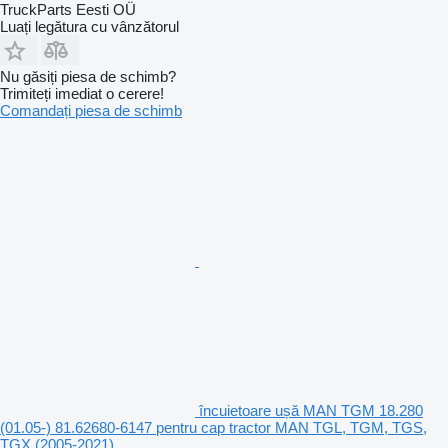
TruckParts Eesti OÜ
Luați legătura cu vânzătorul
Nu găsiți piesa de schimb?
Trimiteți imediat o cerere!
Comandați piesa de schimb
încuietoare ușă MAN TGM 18.280
(01.05-) 81.62680-6147 pentru cap tractor MAN TGL, TGM, TGS,
TGX (2005-2021)