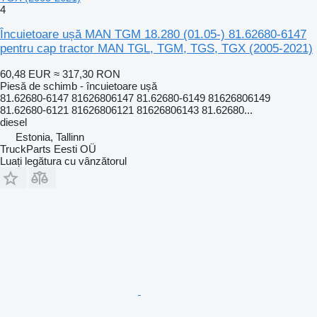
4
Încuietoare ușă MAN TGM 18.280 (01.05-) 81.62680-6147
pentru cap tractor MAN TGL, TGM, TGS, TGX (2005-2021)
60,48 EUR
≈ 317,30 RON
Piesă de schimb - încuietoare ușă
81.62680-6147 81626806147 81.62680-6149 81626806149
81.62680-6121 81626806121 81626806143 81.62680...
diesel
Estonia, Tallinn
TruckParts Eesti OÜ
Luați legătura cu vânzătorul