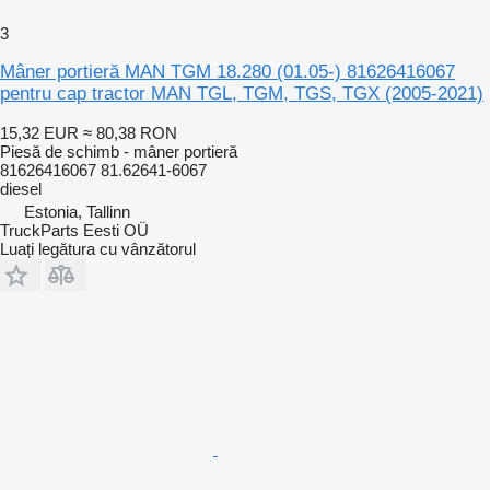
3
Mâner portieră MAN TGM 18.280 (01.05-) 81626416067
pentru cap tractor MAN TGL, TGM, TGS, TGX (2005-2021)
15,32 EUR
≈ 80,38 RON
Piesă de schimb - mâner portieră
81626416067 81.62641-6067
diesel
Estonia, Tallinn
TruckParts Eesti OÜ
Luați legătura cu vânzătorul