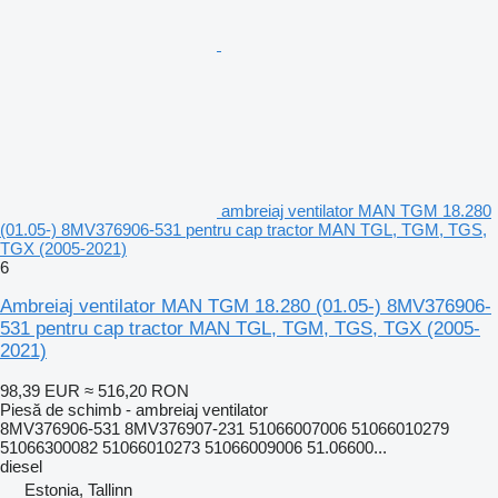
ambreiaj ventilator MAN TGM 18.280
(01.05-) 8MV376906-531 pentru cap tractor MAN TGL, TGM, TGS,
TGX (2005-2021)
6
Ambreiaj ventilator MAN TGM 18.280 (01.05-) 8MV376906-
531 pentru cap tractor MAN TGL, TGM, TGS, TGX (2005-
2021)
98,39 EUR
≈ 516,20 RON
Piesă de schimb - ambreiaj ventilator
8MV376906-531 8MV376907-231 51066007006 51066010279
51066300082 51066010273 51066009006 51.06600...
diesel
Estonia, Tallinn