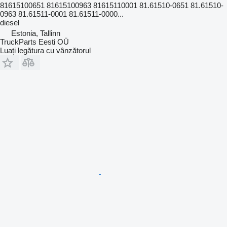
81615100651 81615100963 81615110001 81.61510-0651 81.61510-
0963 81.61511-0001 81.61511-0000...
diesel
Estonia, Tallinn
TruckParts Eesti OÜ
Luați legătura cu vânzătorul