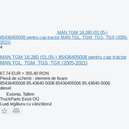
MAN TGM 18.280 (01.05-)
85436405008 pentru cap tractor MAN TGL, TGM, TGS, TGX (2005-
2021)
4
MAN TGM 18.280 (01.05-) 85436405008 pentru cap tractor
MAN TGL, TGM, TGS, TGX (2005-2021)
67,74 EUR
≈ 355,40 RON
Piesă de schimb - element de fixare
85436405008 85.43640-5008 85436405006 85.43640-5006
diesel
Estonia, Tallinn
TruckParts Eesti OÜ
Luați legătura cu vânzătorul