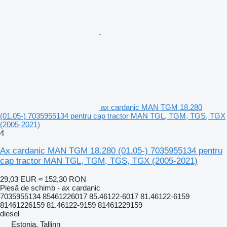
ax cardanic MAN TGM 18.280
(01.05-) 7035955134 pentru cap tractor MAN TGL, TGM, TGS, TGX
(2005-2021)
4
Ax cardanic MAN TGM 18.280 (01.05-) 7035955134 pentru
cap tractor MAN TGL, TGM, TGS, TGX (2005-2021)
29,03 EUR
≈ 152,30 RON
Piesă de schimb - ax cardanic
7035955134 85461226017 85.46122-6017 81.46122-6159
81461226159 81.46122-9159 81461229159
diesel
Estonia, Tallinn