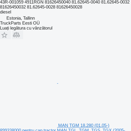
43R-001059 4911RGN 81626450040 81.62645-0040 81.62645-0032
81626450032 81.62645-0028 81626450028
diesel
Estonia, Tallinn
TruckParts Eesti OÜ
Luați legătura cu vânzătorul
MAN TGM 18.280 (01.05-)
899338000 pentru cap tractor MAN TGL, TGM, TGS, TGX (2005-