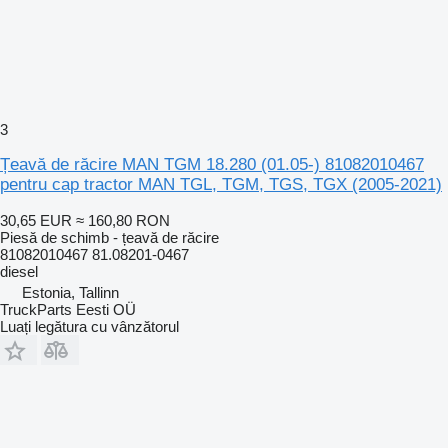
3
Țeavă de răcire MAN TGM 18.280 (01.05-) 81082010467
pentru cap tractor MAN TGL, TGM, TGS, TGX (2005-2021)
30,65 EUR
≈ 160,80 RON
Piesă de schimb - țeavă de răcire
81082010467 81.08201-0467
diesel
Estonia, Tallinn
TruckParts Eesti OÜ
Luați legătura cu vânzătorul