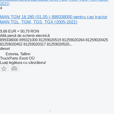
2021)
4
MAN TGM 18.280 (01.05-) 899338000 pentru cap tractor
MAN TGL, TGM, TGS, TGX (2005-2021)
9,68 EUR
≈ 50,79 RON
Altă piesă de schimb electrică
899338000 899321000 81259020519 81259020264 81259020425
81259020452 81259020317 81259020520...
diesel
Estonia, Tallinn
TruckParts Eesti OÜ
Luați legătura cu vânzătorul