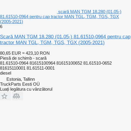
scară MAN TGM 18.280 (01.05-)
81.61510-0964 pentru cap tractor MAN TGL, TGM, TGS, TGX
(2005-2021)
6
Scară MAN TGM 18.280 (01.05-) 81.61510-0964 pentru cap
tractor MAN TGL, TGM, TGS, TGX (2005-2021)
80,65 EUR
≈ 423,10 RON
Piesă de schimb - scară
81.61510-0964 81615100964 81615100652 81.61510-0652
81615110001 81.61511-0001
diesel
Estonia, Tallinn
TruckParts Eesti OÜ
Luați legătura cu vânzătorul