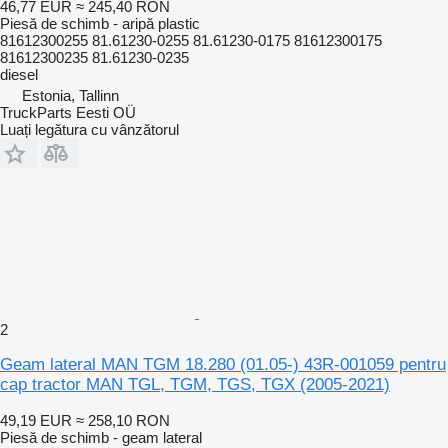
46,77 EUR
≈ 245,40 RON
Piesă de schimb - aripă plastic
81612300255 81.61230-0255 81.61230-0175 81612300175
81612300235 81.61230-0235
diesel
Estonia, Tallinn
TruckParts Eesti OÜ
Luați legătura cu vânzătorul
2
Geam lateral MAN TGM 18.280 (01.05-) 43R-001059 pentru
cap tractor MAN TGL, TGM, TGS, TGX (2005-2021)
49,19 EUR
≈ 258,10 RON
Piesă de schimb - geam lateral