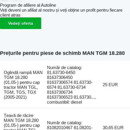
Program de afiliere al Autoline
Veți deveni un afiliat al nostru și veți obține un profit pentru fiecare
client atras
Vedeți oferta
Prețurile pentru piese de schimb MAN TGM 18.280
Număr de catalog:
Oglindă rampă MAN
81.63730-6450
TGM 18.280
81637306450
(01.05-) pentru cap
81637306574 81.63730-
25 EUR
tractor MAN TGL,
6574 81.63730-6734
TGM, TGS, TGX
81637306734
(2005-2021)
81637306523 81.63730...,
combustibil: diesel
Țeavă de răcire
MAN TGM 18.280
Număr de catalog:
(01.05-) pentru cap
81082010467 81.08201-
30,65 EUR