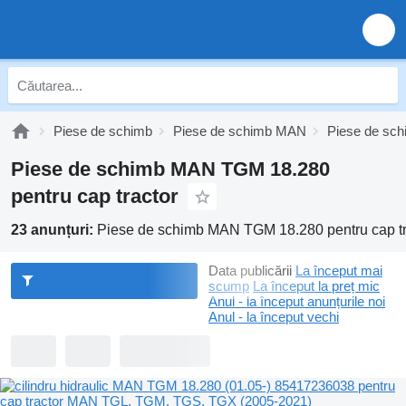
Piese de schimb
Piese de schimb MAN
Piese de s
Piese de schimb MAN TGM 18.280
pentru cap tractor
23 anunțuri:
Piese de schimb MAN TGM 18.280 pentru cap tr
Data publicării
La început mai
scump
La început la preț mic
Anul - la început anunțurile noi
Anul - la început vechi