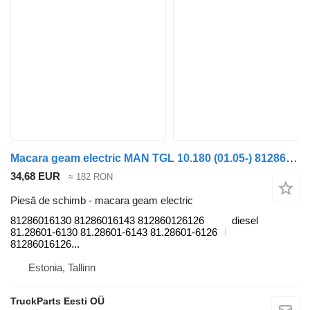
Macara geam electric MAN TGL 10.180 (01.05-) 81286016130 pentru cap tractor MAN TGL, TGM, TGS, TGX (2005-2021)
34,68 EUR
≈ 182 RON
Piesă de schimb - macara geam electric
81286016130 81286016143 812860126126
diesel
81.28601-6130 81.28601-6143 81.28601-6126
81286016126...
Estonia, Tallinn
TruckParts Eesti OÜ