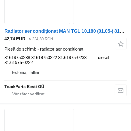
Radiator aer condiționat MAN TGL 10.180 (01.05-) 81619750238 pentru cap tractor MAN TGL, TGM, TGS, TGX (2005-2021)
42,74 EUR
≈ 224,30 RON
Piesă de schimb - radiator aer condiționat
81619750238 81619750222 81.61975-0238
diesel
81.61975-0222
Estonia, Tallinn
TruckParts Eesti OÜ