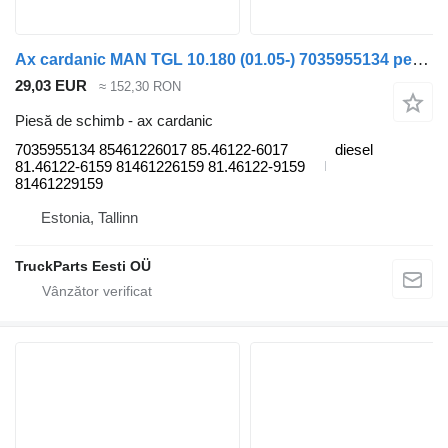
Ax cardanic MAN TGL 10.180 (01.05-) 7035955134 pentru cap tractor MAN TGL, TGM, TGS, TGX (2005-2021)
29,03 EUR
≈ 152,30 RON
Piesă de schimb - ax cardanic
7035955134 85461226017 85.46122-6017
diesel
81.46122-6159 81461226159 81.46122-9159
81461229159
Estonia, Tallinn
TruckParts Eesti OÜ