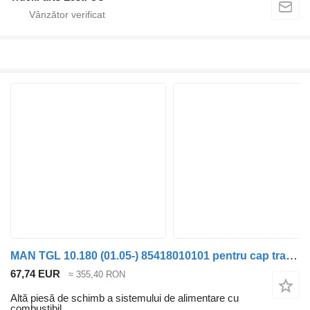
MAN TGL 10.180 (01.05-) 85418010101 pentru cap tractor MAN TGL, TGM, TGS, TGX (2005-2021)
67,74 EUR
≈ 355,40 RON
Altă piesă de schimb a sistemului de alimentare cu
combustibil