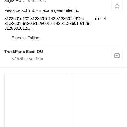
34,68 EUR
≈ 182 RON
Piesă de schimb - macara geam electric
81286016130 81286016143 812860126126
diesel
81.28601-6130 81.28601-6143 81.28601-6126
81286016126...
Estonia, Tallinn
TruckParts Eesti OÜ