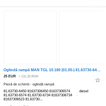
Oglindă rampă MAN TGL 10.180 (01.05-) 81.63730-6450 pentru cap tractor MAN TGL, TGM, TGS, TGX (2005-2021)
25 EUR
≈ 131,20 RON
Piesă de schimb - oglindă rampă
81.63730-6450 81637306450 81637306574
diesel
81.63730-6574 81.63730-6734 81637306734
81637306523 81.63730...