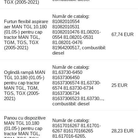
TGX (2005-2021)
Număr de catalog:
Furtun flexibil aspirare
81082010554
aer MAN TGL 10.180
81082010531
(01.05-) pentru cap
81082010476 81.08201-
67,74 EUR
tractor MAN TGL,
0554 81.08201-0531
TGM, TGS, TGX
81.08201-0476
(2005-2021)
81964200517, combustibil:
diesel
Număr de catalog:
Oglindă rampă MAN
81.63730-6450
TGL 10.180 (01.05-)
81637306450
pentru cap tractor
81637306574 81.63730-
25 EUR
MAN TGL, TGM,
6574 81.63730-6734
TGS, TGX (2005-
81637306734
2021)
81637306523 81.63730...,
combustibil: diesel
Panou cu dispozitive
Număr de catalog:
MAN TGL 10.180
81617016267 81.61701-
(01.05-) pentru cap
6267 816170166265
28,23 EUR
tractor MAN TGL,
81.617016-6265,