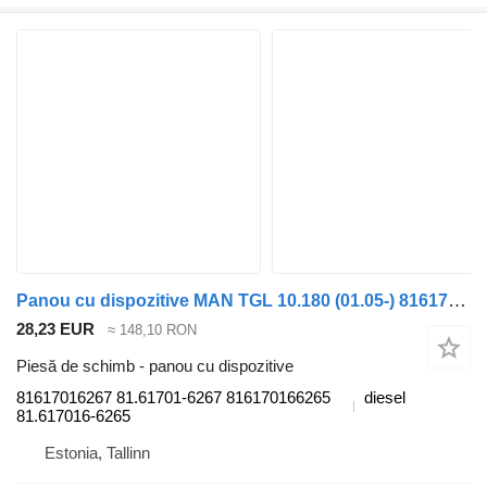
Panou cu dispozitive MAN TGL 10.180 (01.05-) 81617016267 pentru cap tractor MAN TGL, TGM, TGS, TGX (2005-2021)
28,23 EUR
≈ 148,10 RON
Piesă de schimb - panou cu dispozitive
81617016267 81.61701-6267 816170166265
diesel
81.617016-6265
Estonia, Tallinn