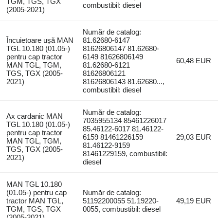
TGM, TGS, TGX
combustibil: diesel
(2005-2021)
Număr de catalog:
Încuietoare ușă MAN
81.62680-6147
TGL 10.180 (01.05-)
81626806147 81.62680-
pentru cap tractor
6149 81626806149
60,48 EUR
MAN TGL, TGM,
81.62680-6121
TGS, TGX (2005-
81626806121
2021)
81626806143 81.62680...,
combustibil: diesel
Număr de catalog:
Ax cardanic MAN
7035955134 85461226017
TGL 10.180 (01.05-)
85.46122-6017 81.46122-
pentru cap tractor
6159 81461226159
29,03 EUR
MAN TGL, TGM,
81.46122-9159
TGS, TGX (2005-
81461229159, combustibil:
2021)
diesel
MAN TGL 10.180
(01.05-) pentru cap
Număr de catalog:
tractor MAN TGL,
51192200055 51.19220-
49,19 EUR
TGM, TGS, TGX
0055, combustibil: diesel
(2005-2021)