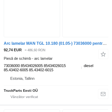
Arc lamelar MAN TGL 10.180 (01.05-) 73036000 pentru cap tractor MAN TGL, TGM, TGS, TGX (2005-2021)
92,74 EUR
≈ 486,60 RON
Piesă de schimb - arc lamelar
73036000 85434026005 85434026015
diesel
85.43402-6005 85.43402-6015
Estonia, Tallinn
TruckParts Eesti OÜ