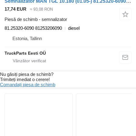
Semnalizator MAN TGL 10.180 (01.05-) 81.25320-6090 pentru cap tractor MAN TGL, TGM, TGS, TGX (2005-2021)
17,74 EUR
≈ 93,08 RON
Piesă de schimb - semnalizator
81.25320-6090 81253206090
diesel
Estonia, Tallinn
TruckParts Eesti OÜ
Nu găsiți piesa de schimb?
Trimiteți imediat o cerere!
Comandați piesa de schimb