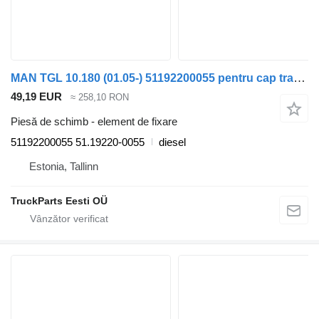
MAN TGL 10.180 (01.05-) 51192200055 pentru cap tractor MAN TGL, TGM, TGS, TGX (2005-2021)
49,19 EUR
≈ 258,10 RON
Piesă de schimb - element de fixare
51192200055 51.19220-0055
diesel
Estonia, Tallinn
TruckParts Eesti OÜ