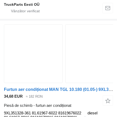
TruckParts Eesti OÜ
Furtun aer condiționat MAN TGL 10.180 (01.05-) 9XL351328-361 pentru cap tractor MAN TGL, TGM, TGS, TGX (2005-2021)
34,68 EUR
≈ 182 RON
Piesă de schimb - furtun aer condiționat
9XL351328-361 81.61967-6022 81619676022
diesel