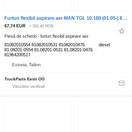
Furtun flexibil aspirare aer MAN TGL 10.180 (01.05-) 81082010554 pentru cap tractor MAN TGL, TGM, TGS, TGX (2005-2021)
67,74 EUR
≈ 355,40 RON
Piesă de schimb - furtun flexibil aspirare aer
81082010554 81082010531 81082010476
diesel
81.08201-0554 81.08201-0531 81.08201-0476
81964200517
Estonia, Tallinn
TruckParts Eesti OÜ