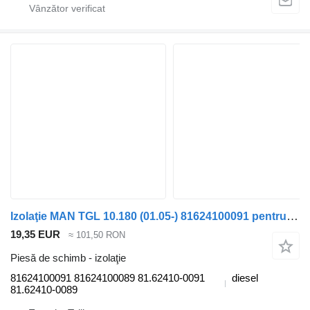
Izolaţie MAN TGL 10.180 (01.05-) 81624100091 pentru cap tractor MAN TGL, TGM, TGS, TGX (2005-2021)
19,35 EUR
≈ 101,50 RON
Piesă de schimb - izolaţie
81624100091 81624100089 81.62410-0091
diesel
81.62410-0089