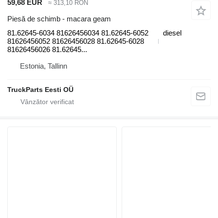
59,68 EUR
≈ 313,10 RON
Piesă de schimb - macara geam
81.62645-6034 81626456034 81.62645-6052
diesel
81626456052 81626456028 81.62645-6028
81626456026 81.62645...
Estonia, Tallinn
TruckParts Eesti OÜ