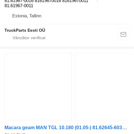
81.61967-0016 81619670016 81619670011
81.61967-0011
Estonia, Tallinn
TruckParts Eesti OÜ
Macara geam MAN TGL 10.180 (01.05-) 81.62645-6034 pentru cap tractor MAN TGL, TGM, TGS, TGX (2005-2021)