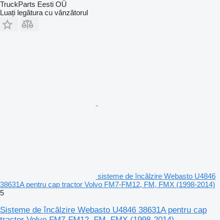
TruckParts Eesti OÜ
Luați legătura cu vânzătorul
sisteme de încălzire Webasto U4846
38631A pentru cap tractor Volvo FM7-FM12, FM, FMX (1998-2014)
5
Sisteme de încălzire Webasto U4846 38631A pentru cap
tractor Volvo FM7-FM12, FM, FMX (1998-2014)