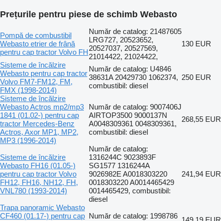
Prețurile pentru piese de schimb Webasto
Număr de catalog: 21487605
Pompă de combustibil
LRG727, 20523652,
Webasto etrier de frână
130 EUR
20527037, 20527569,
pentru cap tractor Volvo FH
21014422, 21024422,
Sisteme de încălzire
Număr de catalog: U4846
Webasto pentru cap tractor
38631A 20429730 1062374,
250 EUR
Volvo FM7-FM12, FM,
combustibil: diesel
FMX (1998-2014)
Sisteme de încălzire
Webasto Actros mp2/mp3
Număr de catalog: 9007406J
1841 (01.02-) pentru cap
AIRTOP3500 9000137N
268,55 EUR
tractor Mercedes-Benz
A0048309361 0048309361,
Actros, Axor MP1, MP2,
combustibil: diesel
MP3 (1996-2014)
Număr de catalog:
Sisteme de încălzire
1316244C 9023893F
Webasto FH16 (01.05-)
SG1577 1316244A
pentru cap tractor Volvo
9026982E A0018303220
241,94 EUR
FH12, FH16, NH12, FH,
0018303220 A0014465429
VNL780 (1993-2014)
0014465429, combustibil:
diesel
Trapa panoramic Webasto
CF460 (01.17-) pentru cap
Număr de catalog: 1998786
149,19 EUR