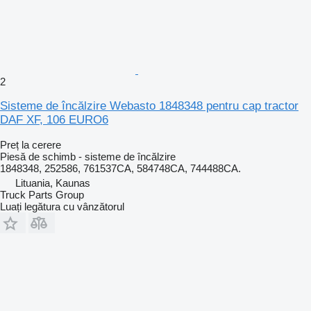
2
Sisteme de încălzire Webasto 1848348 pentru cap tractor
DAF XF, 106 EURO6
Preț la cerere
Piesă de schimb - sisteme de încălzire
1848348, 252586, 761537CA, 584748CA, 744488CA.
Lituania, Kaunas
Truck Parts Group
Luați legătura cu vânzătorul