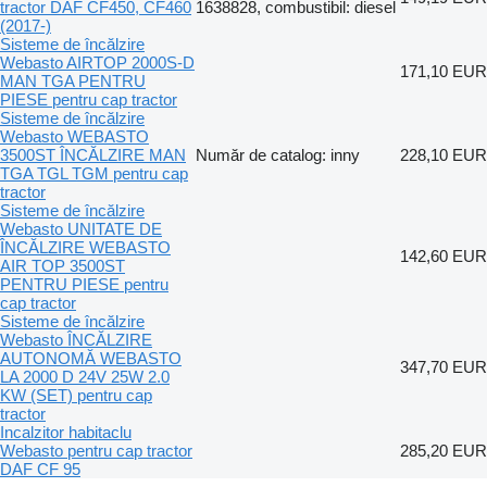
tractor DAF CF450, CF460
1638828, combustibil: diesel
(2017-)
Sisteme de încălzire
Webasto AIRTOP 2000S-D
171,10 EUR
MAN TGA PENTRU
PIESE pentru cap tractor
Sisteme de încălzire
Webasto WEBASTO
3500ST ÎNCĂLZIRE MAN
Număr de catalog: inny
228,10 EUR
TGA TGL TGM pentru cap
tractor
Sisteme de încălzire
Webasto UNITATE DE
ÎNCĂLZIRE WEBASTO
142,60 EUR
AIR TOP 3500ST
PENTRU PIESE pentru
cap tractor
Sisteme de încălzire
Webasto ÎNCĂLZIRE
AUTONOMĂ WEBASTO
347,70 EUR
LA 2000 D 24V 25W 2.0
KW (SET) pentru cap
tractor
Incalzitor habitaclu
Webasto pentru cap tractor
285,20 EUR
DAF CF 95