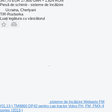
347,70 EUR
17.800 UAH
≈ 1.824 RON
Piesă de schimb - sisteme de încălzire
Ucraina, Cherlyani
TIR-Rozborka
Luați legătura cu vânzătorul
sisteme de încălzire Webasto FM
(01.13-) TM8860 DP42 pentru cap tractor Volvo FH, FM, FMX-4
series (2013-)