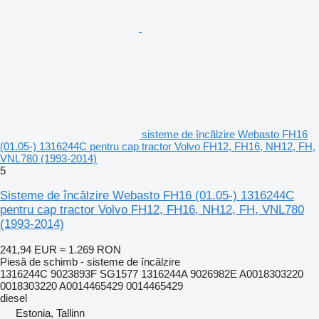
sisteme de încălzire Webasto FH16
(01.05-) 1316244C pentru cap tractor Volvo FH12, FH16, NH12, FH,
VNL780 (1993-2014)
5
Sisteme de încălzire Webasto FH16 (01.05-) 1316244C
pentru cap tractor Volvo FH12, FH16, NH12, FH, VNL780
(1993-2014)
241,94 EUR
≈ 1.269 RON
Piesă de schimb - sisteme de încălzire
1316244C 9023893F SG1577 1316244A 9026982E A0018303220
0018303220 A0014465429 0014465429
diesel
Estonia, Tallinn