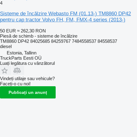
4
Sisteme de încălzire Webasto FM (01.13-) TM8860 DP42
pentru cap tractor Volvo FH, FM, FMX-4 series (2013-)
50 EUR
≈ 262,30 RON
Piesă de schimb - sisteme de încălzire
TM8860 DP42 84025685 84259767 7484558537 84558537
diesel
Estonia, Tallinn
TruckParts Eesti OÜ
Luați legătura cu vânzătorul
Vindeți utilaje sau vehicule?
Faceți-o cu noi!
Publicați un anunț