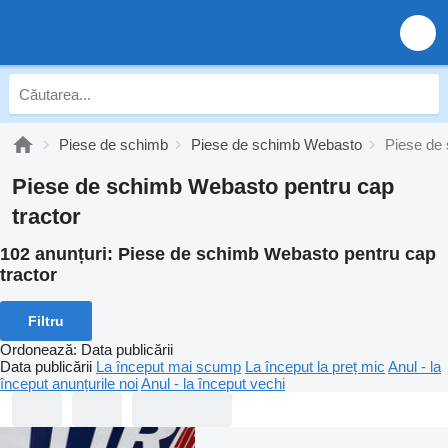
Piese de schimb
Piese de schimb Webasto
Piese de 
Piese de schimb Webasto pentru cap
tractor
102 anunțuri:
Piese de schimb Webasto pentru cap
tractor
Filtru
Ordonează
:
Data publicării
Data publicării
La început mai scump
La început la preț mic
Anul - la
început anunțurile noi
Anul - la început vechi