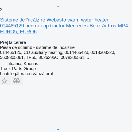
2
Sisteme de încălzire Webasto warm water heater
014465129 pentru cap tractor Mercedes-Benz Actros MP4
EURO5, EURO6
Preț la cerere
Piesă de schimb - sisteme de încălzire
014465129, CU auxiliary heating, 0014465429, 0018303220,
9608305061, TP50, 9026295C, 0078305561,...
Lituania, Kaunas
Truck Parts Group
Luați legătura cu vânzătorul