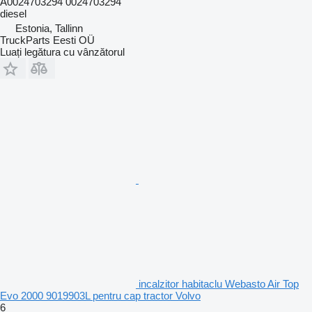
A0024703294 0024703294
diesel
Estonia, Tallinn
TruckParts Eesti OÜ
Luați legătura cu vânzătorul
incalzitor habitaclu Webasto Air Top
Evo 2000 9019903L pentru cap tractor Volvo
6