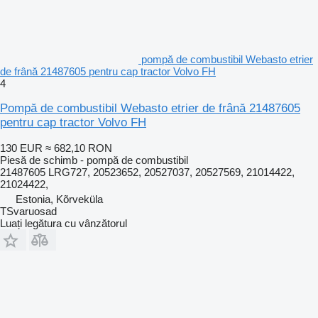
pompă de combustibil Webasto etrier
de frână 21487605 pentru cap tractor Volvo FH
4
Pompă de combustibil Webasto etrier de frână 21487605
pentru cap tractor Volvo FH
130 EUR
≈ 682,10 RON
Piesă de schimb - pompă de combustibil
21487605 LRG727, 20523652, 20527037, 20527569, 21014422,
21024422,
Estonia, Kõrveküla
TSvaruosad
Luați legătura cu vânzătorul