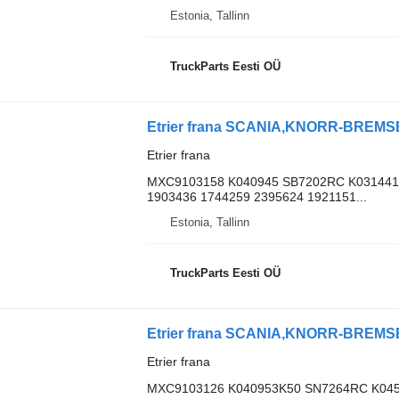
Estonia, Tallinn
TruckParts Eesti OÜ
Etrier frana
MXC9103158 K040945 SB7202RC K031441
1903436 1744259 2395624 1921151...
Estonia, Tallinn
TruckParts Eesti OÜ
Etrier frana
MXC9103126 K040953K50 SN7264RC K045