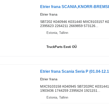
Etrier frana
SB7202 K040946 K031440 MXC9103157 K
2395623 2264211 2669859 573126...
Estonia, Tallinn
TruckParts Eesti OÜ
Etrier frana
MXC9103158 K040945 SB7202RC K031441
1903436 1744259 2395624 1921151...
Estonia, Tallinn