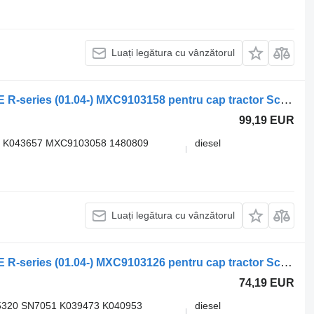
Luați legătura cu vânzătorul
Etrier frana SCANIA,KNORR-BREMSE R-series (01.04-) MXC9103158 pentru cap tractor Scania P,G,R,T-series (2004-2017)
99,19 EUR
 K043657 MXC9103058 1480809
diesel
Luați legătura cu vânzătorul
Etrier frana SCANIA,KNORR-BREMSE R-series (01.04-) MXC9103126 pentru cap tractor Scania P,G,R,T-series (2004-2017)
74,19 EUR
320 SN7051 K039473 K040953
diesel