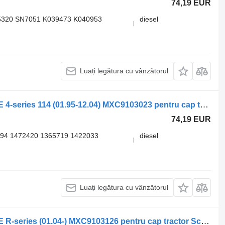
74,19 EUR
320 SN7051 K039473 K040953
diesel
Luați legătura cu vânzătorul
Etrier frana SCANIA,KNORR-BREMSE 4-series 114 (01.95-12.04) MXC9103023 pentru cap tractor Scania 4-series (1995-2006)
74,19 EUR
4 1472420 1365719 1422033
diesel
Luați legătura cu vânzătorul
Etrier frana SCANIA,KNORR-BREMSE R-series (01.04-) MXC9103126 pentru cap tractor Scania P,G,R,T-series (2004-2017)