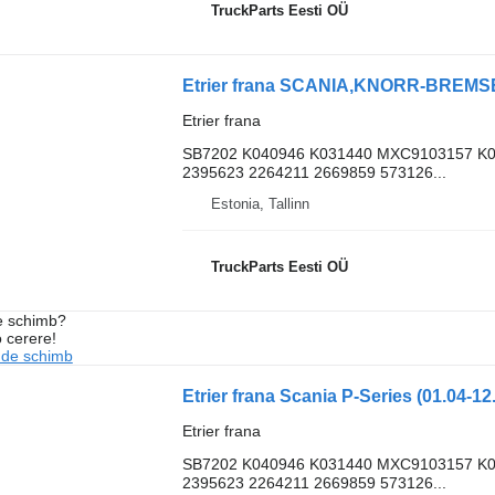
TruckParts Eesti OÜ
Etrier frana
SB7202 K040946 K031440 MXC9103157 K
2395623 2264211 2669859 573126...
Estonia, Tallinn
TruckParts Eesti OÜ
de schimb?
o cerere!
 de schimb
Etrier frana
SB7202 K040946 K031440 MXC9103157 K
2395623 2264211 2669859 573126...