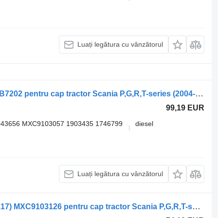
Luați legătura cu vânzătorul
Etrier frana Scania R-series (01.04-) SB7202 pentru cap tractor Scania P,G,R,T-series (2004-2017)
99,19 EUR
043656 MXC9103057 1903435 1746799
diesel
Luați legătura cu vânzătorul
Etrier frana Scania P-Series (01.04-12.17) MXC9103126 pentru cap tractor Scania P,G,R,T-series (2004-2017)