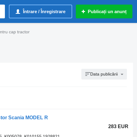
Întrare / Înregistrare
Publicați un anunț
ntru cap tractor
Data publicării
actor Scania MODEL R
283 EUR
5, K005078, K010155 1928821