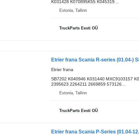
K031428 K070895K55 K045319...
Estonia, Tallinn
TruckParts Eesti OÜ
Etrier frana
SB7202 K040946 K031440 MXC9103157 K
2395623 2264211 2669859 573126...
Estonia, Tallinn
TruckParts Eesti OÜ