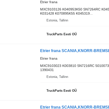
Etrier frana
MXC9103126 K040953K50 SN7264RC K045
K031428 K070895K55 K045319...
Estonia, Tallinn
TruckParts Eesti OÜ
Etrier frana
MXC9103023 K003810 SN7216RC 50100739
1390431
Estonia, Tallinn
TruckParts Eesti OÜ