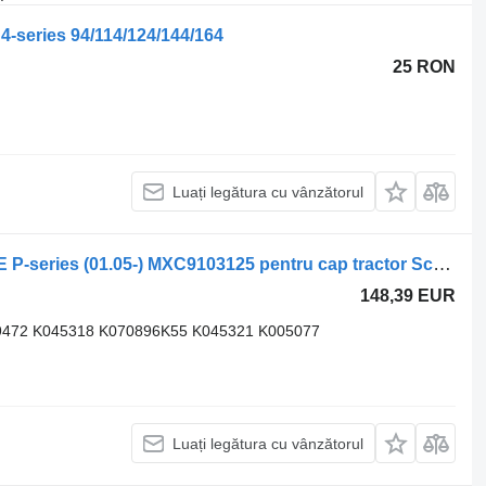
 4-series 94/114/124/144/164
25 RON
Luați legătura cu vânzătorul
Etrier frana SCANIA,KNORR-BREMSE P-series (01.05-) MXC9103125 pentru cap tractor Scania P,G,R,T-series (2004-2017)
148,39 EUR
472 K045318 K070896K55 K045321 K005077
Luați legătura cu vânzătorul