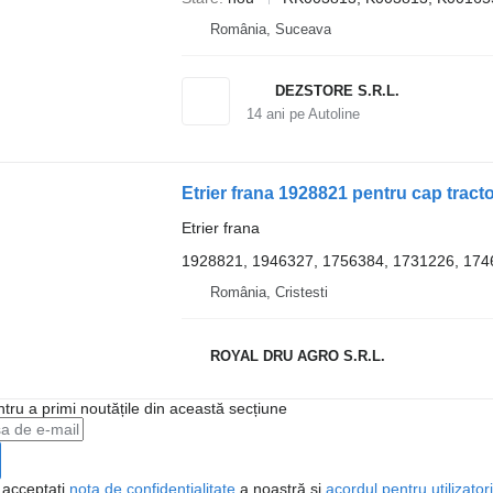
România, Suceava
DEZSTORE S.R.L.
14
ani pe Autoline
Etrier frana 1928821 pentru cap tract
Etrier frana
1928821, 1946327, 1756384, 1731226, 174
România, Cristesti
ROYAL DRU AGRO S.R.L.
ntru a primi noutățile din această secțiune
, acceptați
nota de confidențialitate
a noastră și
acordul pentru utilizatori