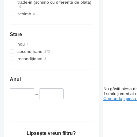
trade-in (schimb cu diferență de plată)
schimb
Stare
nou
second hand
recondiționat
Anul
Nu găsiți piesa 
Trimiteți imediat 
–
Comandați piesa
Lipsește vreun filtru?