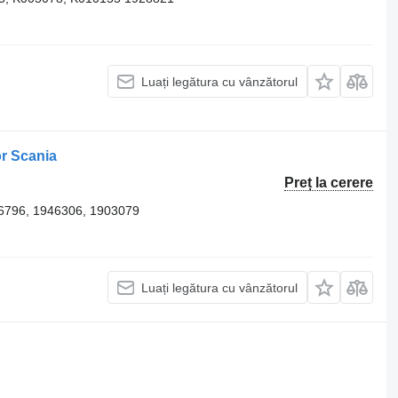
Luați legătura cu vânzătorul
or Scania
Preț la cerere
6796, 1946306, 1903079
Luați legătura cu vânzătorul
.