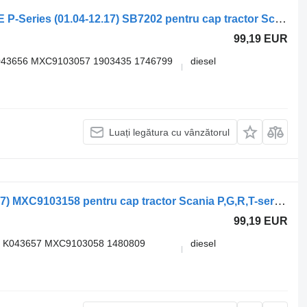
Etrier frana SCANIA,KNORR-BREMSE P-Series (01.04-12.17) SB7202 pentru cap tractor Scania P,G,R,T-series (2004-2017)
99,19 EUR
043656 MXC9103057 1903435 1746799
diesel
Luați legătura cu vânzătorul
Etrier frana Scania Seria P (01.04-12.17) MXC9103158 pentru cap tractor Scania P,G,R,T-series (2004-2017)
99,19 EUR
 K043657 MXC9103058 1480809
diesel