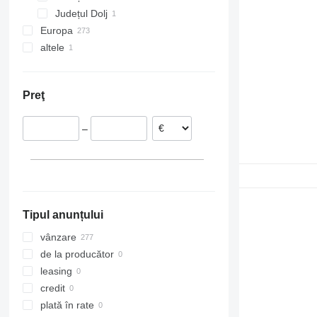
Județul Dolj
Europa
altele
Estonia
Polonia
Ucraina
Lituania
Preţ
Țările de Jos
Italia
–
Tipul anunțului
vânzare
de la producător
leasing
credit
plată în rate