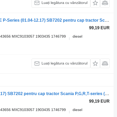
Luați legătura cu vânzătorul
Etrier frana SCANIA,KNORR-BREMSE P-Series (01.04-12.17) SB7202 pentru cap tractor Scania P,G,R,T-series (2004-2017)
99,19 EUR
043656 MXC9103057 1903435 1746799
diesel
Luați legătura cu vânzătorul
Etrier frana Scania P-Series (01.04-12.17) SB7202 pentru cap tractor Scania P,G,R,T-series (2004-2017)
99,19 EUR
043656 MXC9103057 1903435 1746799
diesel