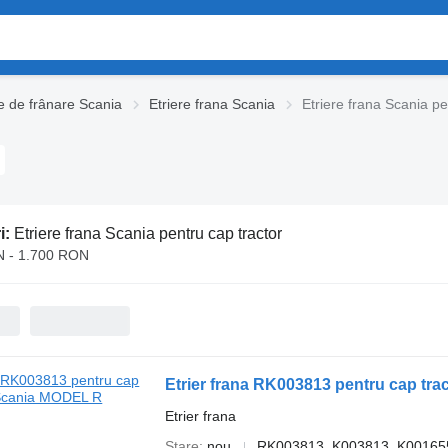
e de frânare Scania
Etriere frana Scania
Etriere frana Scania pe
i:
Etriere frana Scania pentru cap tractor
 - 1.700 RON
Etrier frana RK003813 pentru cap tr
Etrier frana
Stare
nou
RK003813, K003813, K00165