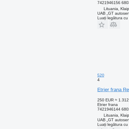
7421946156 680
Lituania, Klai
UAB „GT autoser
Luați legătura cu
520
4
Etrier frana R
250 EUR
≈ 1.31
Etrier frana
7421946144 680
Lituania, Klai
UAB „GT autoser
Luați legătura cu