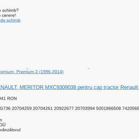
de schimb?
o cerere!
 de schimb
Premium, Premium 2 (1996-2014)
RENAULT, MERITOR MXC9309038 pentru cap tractor Renault
.041 RON
736 20704259 20704261 20922677 20703994 5001866508 74205665
nn
 OÜ
 vânzătorul