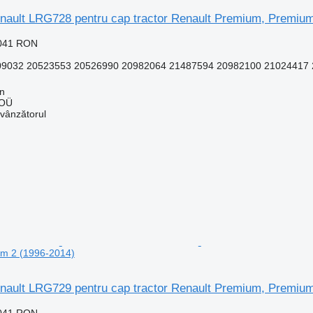
Renault LRG728 pentru cap tractor Renault Premium, Premiu
.041 RON
032 20523553 20526990 20982064 21487594 20982100 21024417 2
nn
 OÜ
 vânzătorul
m 2 (1996-2014)
Renault LRG729 pentru cap tractor Renault Premium, Premiu
.041 RON