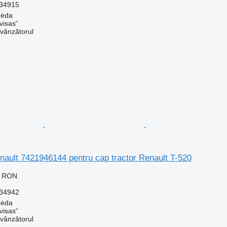
34915
pėda
visas“
 vânzătorul
enault 7421946144 pentru cap tractor Renault T-520
2 RON
34942
pėda
visas“
 vânzătorul