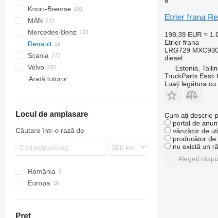
6
Knorr-Bremse
CF
EuroCargo
Etrier frana 
MAN
LF
S-Way
Mercedes-Benz
XF
Stralis
A-series
198,39 EUR
≈ 1
Etrier frana
Renault
XG
Trakker
TGA
Actros
LRG729 MXC9309
Scania
TGL
Antos
Kerax
diesel
Volvo
TGM
Arocs
Midlum
G-series
Estonia, Talli
TruckParts Eesti
Arată tuturor
TGS
Atego
Premium
P-series
FE
Luați legătura cu
TGX
Axor
T-series
R-series
FH
Econic
FL
T520
Locul de amplasare
SL-Class
FM
Cum ați descrie p
portal de anunț
FMX
Căutare într-o rază de
vânzător de uti
VNL
producător de u
nu există un r
Alegeți răsp
România
Europa
Estonia
Lituania
Preţ