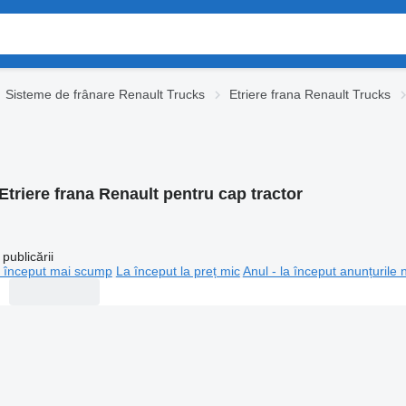
Sisteme de frânare Renault Trucks
Etriere frana Renault Trucks
Etriere frana Renault pentru cap tractor
publicării
 început mai scump
La început la preț mic
Anul - la început anunțurile 