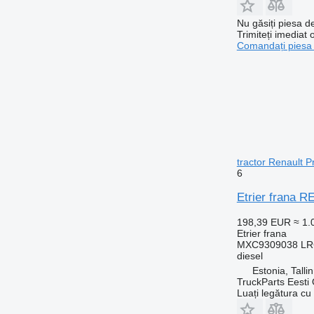
Nu găsiți piesa 
Trimiteți imediat 
Comandați piesa
tractor Renault 
6
Etrier frana 
198,39 EUR
≈ 1
Etrier frana
MXC9309038 LRG
diesel
Estonia, Talli
TruckParts Eesti
Luați legătura cu