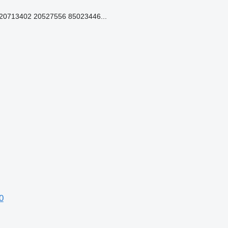
0713402 20527556 85023446...
0