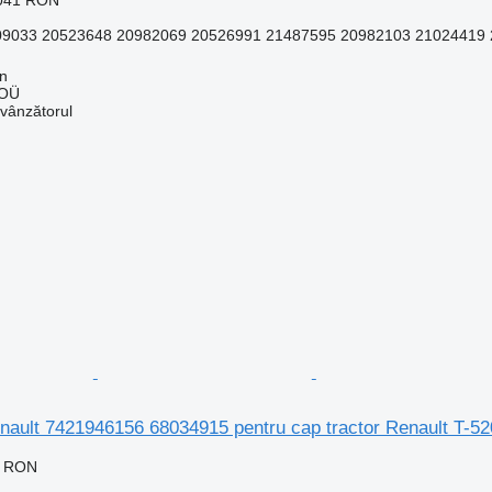
033 20523648 20982069 20526991 21487595 20982103 21024419 2
nn
 OÜ
 vânzătorul
enault 7421946156 68034915 pentru cap tractor Renault T-52
2 RON