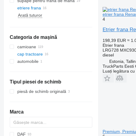
supape pentru frâna de mână
etriere frana
etrier frana Ren
Arată tuturor
4
Etrier frana 
Categoria de maşină
198,39 EUR
≈ 1
Etrier frana
camioane
LRG728 MXC9309
cap tractoare
diesel
Estonia, Talli
automobile
TruckParts Eesti
Luați legătura cu
Tipul piesei de schimb
piesă de schimb originală
Marca
Premium, Premiu
DAF