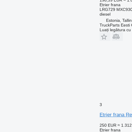
Etrier frana
LRG729 MXC9309
diesel
Estonia, Talli
TruckParts Eesti
Luați legătura cu
3
Etrier frana R
250 EUR
≈ 1.31
Etrier frana