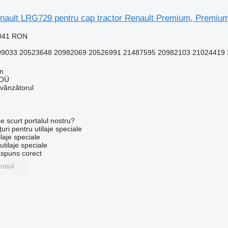
Renault LRG729 pentru cap tractor Renault Premium, Premiu
.041 RON
033 20523648 20982069 20526991 21487595 20982103 21024419 2
nn
 OÜ
 vânzătorul
e scurt portalul nostru?
uri pentru utilaje speciale
laje speciale
tilaje speciale
ăspuns corect
unsul