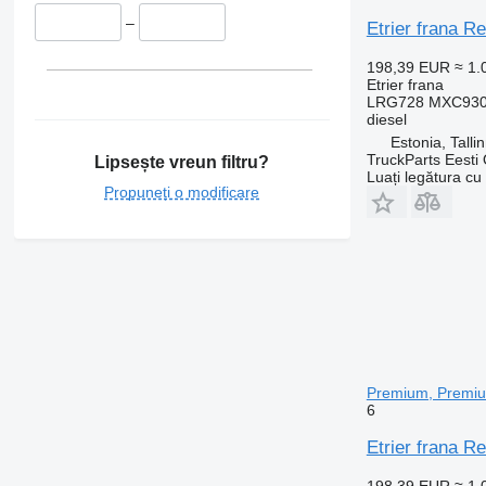
–
Etrier frana 
198,39 EUR
≈ 1
Etrier frana
LRG728 MXC9309
diesel
Estonia, Talli
TruckParts Eesti
Lipsește vreun filtru?
Luați legătura cu
Propuneți o modificare
Premium, Premiu
6
Etrier frana 
198,39 EUR
≈ 1