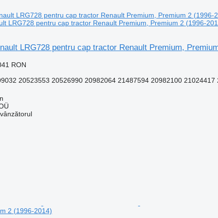
ault LRG728 pentru cap tractor Renault Premium, Premium 2 (1996-201
Renault LRG728 pentru cap tractor Renault Premium, Premiu
.041 RON
032 20523553 20526990 20982064 21487594 20982100 21024417 2
nn
 OÜ
 vânzătorul
m 2 (1996-2014)