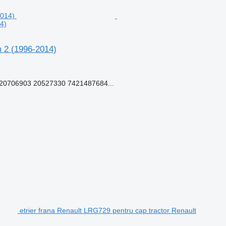
4)
m 2 (1996-2014)
0706903 20527330 7421487684...
etrier frana Renault LRG729 pentru cap tractor Renault