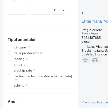
Italia
Belgia
–
1
Etrier frana 7
Preț la cerere
Etrier frana
7421487685
Tipul anunțului
diesel
Italia, Vicenz
vânzare
Trucks Italiana S
de la producător
Luați legătura cu
leasing
credit
plată în rate
trade-in (schimb cu diferență de plată)
schimb
Anul
Premium, Premiu
6