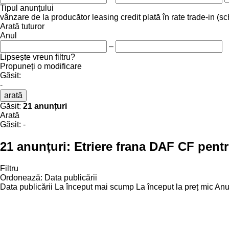
Tipul anunțului
vânzare
de la producător
leasing
credit
plată în rate
trade-in (s
Arată tuturor
Anul
–
Lipsește vreun filtru?
Propuneți o modificare
Găsit:
-
arată
Găsit:
21 anunțuri
Arată
Găsit:
-
21 anunțuri:
Etriere frana DAF CF pentr
Filtru
Ordonează
:
Data publicării
Data publicării
La început mai scump
La început la preț mic
Anul