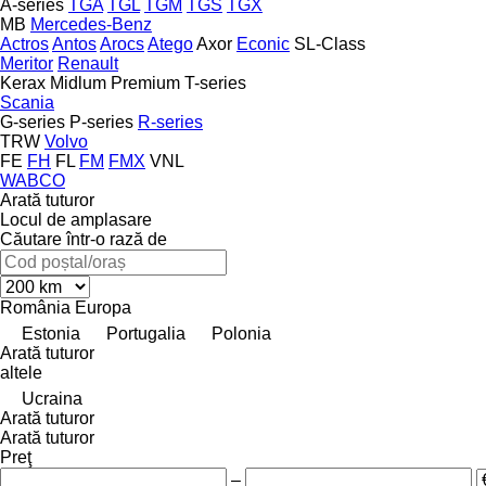
A-series
TGA
TGL
TGM
TGS
TGX
MB
Mercedes-Benz
Actros
Antos
Arocs
Atego
Axor
Econic
SL-Class
Meritor
Renault
Kerax
Midlum
Premium
T-series
Scania
G-series
P-series
R-series
TRW
Volvo
FE
FH
FL
FM
FMX
VNL
WABCO
Arată tuturor
Locul de amplasare
Căutare într-o rază de
România
Europa
Estonia
Portugalia
Polonia
Arată tuturor
altele
Ucraina
Arată tuturor
Arată tuturor
Preţ
–