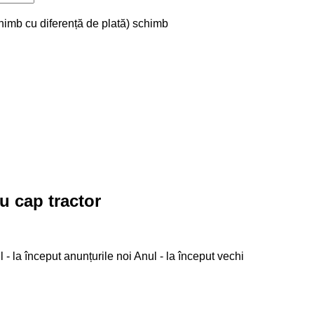
chimb cu diferență de plată)
schimb
u cap tractor
 - la început anunțurile noi
Anul - la început vechi