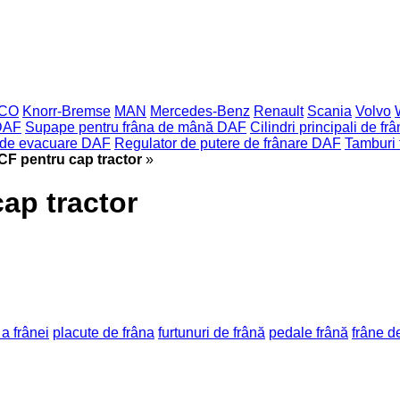
ECO
Knorr-Bremse
MAN
Mercedes-Benz
Renault
Scania
Volvo
DAF
Supape pentru frâna de mână DAF
Cilindri principali de f
 de evacuare DAF
Regulator de putere de frânare DAF
Tamburi
CF pentru cap tractor
»
ap tractor
a frânei
placute de frâna
furtunuri de frână
pedale frână
frâne d