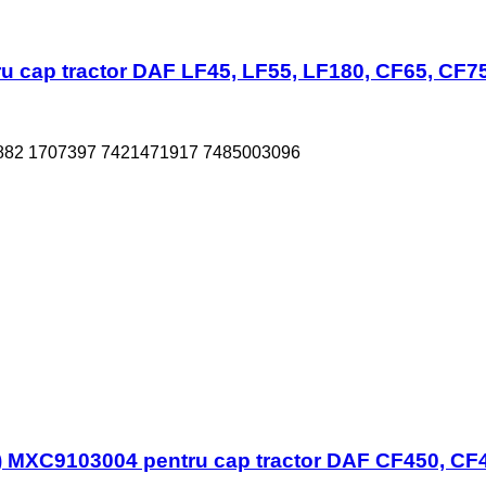
u cap tractor DAF LF45, LF55, LF180, CF65, CF75
882 1707397 7421471917 7485003096
 MXC9103004 pentru cap tractor DAF CF450, CF4