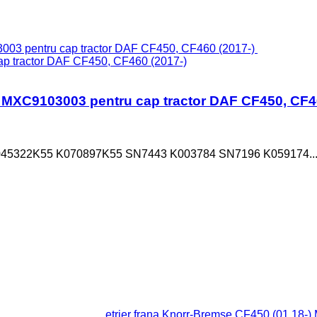
tractor DAF CF450, CF460 (2017-)
MXC9103003 pentru cap tractor DAF CF450, CF46
45322K55 K070897K55 SN7443 K003784 SN7196 K059174..
etrier frana Knorr-Bremse CF450 (01.18-