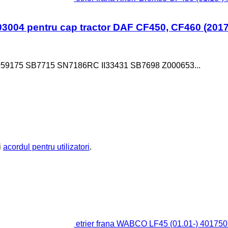
03004 pentru cap tractor DAF CF450, CF460 (2017
9175 SB7715 SN7186RC II33431 SB7698 Z000653...
i
acordul pentru utilizatori
.
etrier frana WABCO LF45 (01.01-) 401750