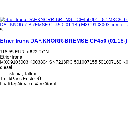
DAF.KNORR-BREMSE CF450 (01.18-) MXC9103003 pentru cap 
5
Etrier frana DAF.KNORR-BREMSE CF450 (01.18-) 
118,55 EUR
≈ 622 RON
Etrier frana
MXC9103003 K003804 SN7213RC 501007155 501007160 K0
diesel
Estonia, Tallinn
TruckParts Eesti OÜ
Luați legătura cu vânzătorul