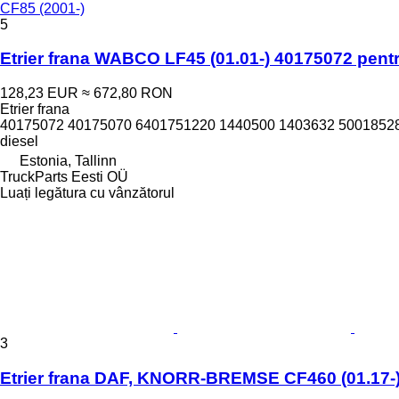
CF85 (2001-)
5
Etrier frana WABCO LF45 (01.01-) 40175072 pentr
128,23 EUR
≈ 672,80 RON
Etrier frana
40175072 40175070 6401751220 1440500 1403632 5001852
diesel
Estonia, Tallinn
TruckParts Eesti OÜ
Luați legătura cu vânzătorul
3
Etrier frana DAF, KNORR-BREMSE CF460 (01.17-)