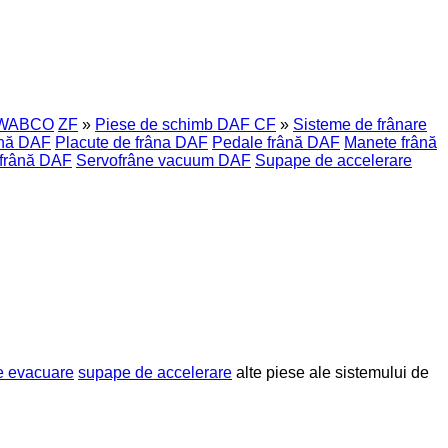
WABCO
ZF
»
Piese de schimb DAF CF
»
Sisteme de frânare
rână DAF
Placute de frâna DAF
Pedale frână DAF
Manete frână
 frână DAF
Servofrâne vacuum DAF
Supape de accelerare
e evacuare
supape de accelerare
alte piese ale sistemului de