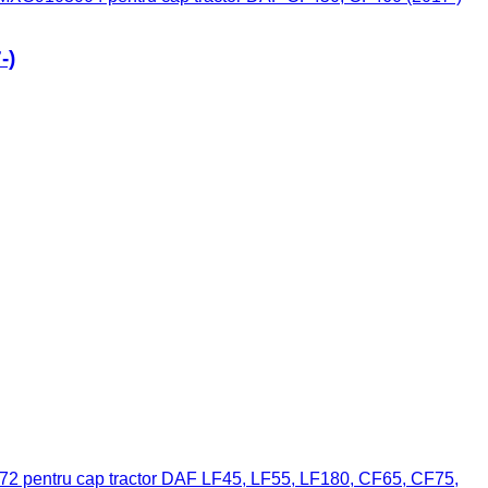
-)
72 pentru cap tractor DAF LF45, LF55, LF180, CF65, CF75,