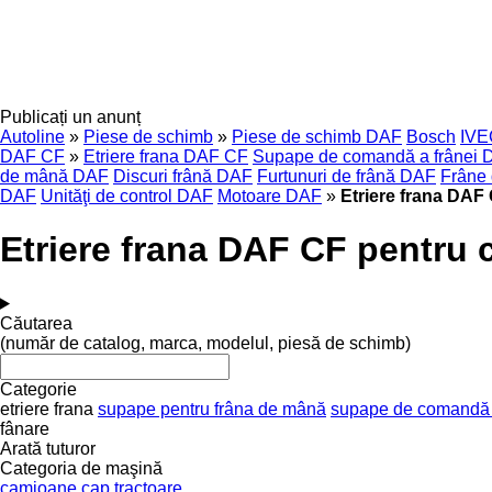
Publicați un anunț
Autoline
»
Piese de schimb
»
Piese de schimb DAF
Bosch
IV
DAF CF
»
Etriere frana DAF CF
Supape de comandă a frânei 
de mână DAF
Discuri frână DAF
Furtunuri de frână DAF
Frâne
DAF
Unităţi de control DAF
Motoare DAF
»
Etriere frana DAF 
Etriere frana DAF CF pentru c
Căutarea
(număr de catalog, marca, modelul, piesă de schimb)
Categorie
etriere frana
supape pentru frâna de mână
supape de comandă 
fânare
Arată tuturor
Categoria de maşină
camioane
cap tractoare