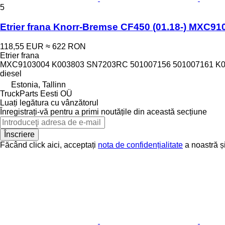
5
Etrier frana Knorr-Bremse CF450 (01.18-) MXC91
118,55 EUR
≈ 622 RON
Etrier frana
MXC9103004 K003803 SN7203RC 501007156 501007161 K05
diesel
Estonia, Tallinn
TruckParts Eesti OÜ
Luați legătura cu vânzătorul
Înregistrați-vă pentru a primi noutățile din această secțiune
Înscriere
Făcând click aici, acceptați
nota de confidențialitate
a noastră ș