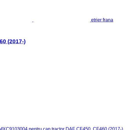
etrier frana
0 (2017-)
.
) MXC9103004 pentru cap tractor DAF CF450, CF460 (2017-)