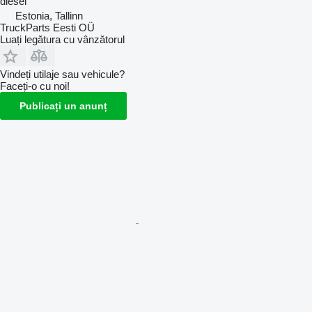
diesel
Estonia, Tallinn
TruckParts Eesti OÜ
Luați legătura cu vânzătorul
Vindeți utilaje sau vehicule?
Faceți-o cu noi!
Publicați un anunț