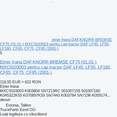
etrier frana DAF,KNORR-BREMSE
CF75 (01.01-) MXC9103003 pentru cap tractor DAF LF45, LF55,
LF180, CF65, CF75, CF85 (2001-)
5
Etrier frana DAF,KNORR-BREMSE CF75 (01.01-)
MXC9103003 pentru cap tractor DAF LF45, LF55, LF180,
CF65, CF75, CF85 (2001-)
118,55 EUR
≈ 622 RON
Etrier frana
MXC9103003 K003804 SN7213RC 501007155 501007160
K045322K55 K070897K55 SN7443 K003784 SN7196 K059174...
diesel
Estonia, Tallinn
TruckParts Eesti OÜ
Luați legătura cu vânzătorul