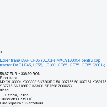
3
Etrier frana DAF CF85 (01.01-) MXC9103004 pentru cap
tractor DAF LF45, LF55, LF180, CF65, CF75, CF85 (2001-)
58,87 EUR
≈ 308,90 RON
Etrier frana
MXC9103004 K003803 SN7203RC 501007156 501007161 K059175
SB7715 SN7186RC II33431 SB7698 Z000653...
diesel
Estonia, Tallinn
TruckParts Eesti OÜ
Luați legătura cu vânzătorul