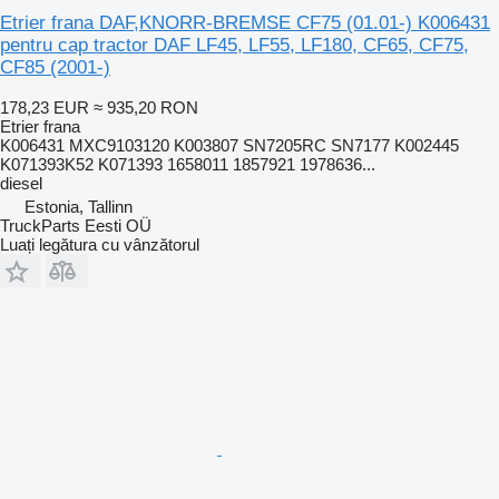
Etrier frana DAF,KNORR-BREMSE CF75 (01.01-) K006431
pentru cap tractor DAF LF45, LF55, LF180, CF65, CF75,
CF85 (2001-)
178,23 EUR
≈ 935,20 RON
Etrier frana
K006431 MXC9103120 K003807 SN7205RC SN7177 K002445
K071393K52 K071393 1658011 1857921 1978636...
diesel
Estonia, Tallinn
TruckParts Eesti OÜ
Luați legătura cu vânzătorul