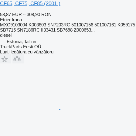
CF65, CF75, CF85 (2001-)
58,87 EUR
≈ 308,90 RON
Etrier frana
MXC9103004 K003803 SN7203RC 501007156 501007161 K059175
SB7715 SN7186RC II33431 SB7698 Z000653...
diesel
Estonia, Tallinn
TruckParts Eesti OÜ
Luați legătura cu vânzătorul