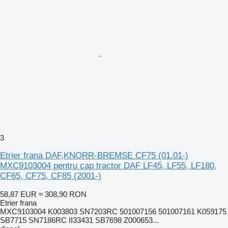
3
Etrier frana DAF,KNORR-BREMSE CF75 (01.01-)
MXC9103004 pentru cap tractor DAF LF45, LF55, LF180,
CF65, CF75, CF85 (2001-)
58,87 EUR
≈ 308,90 RON
Etrier frana
MXC9103004 K003803 SN7203RC 501007156 501007161 K059175
SB7715 SN7186RC II33431 SB7698 Z000653...