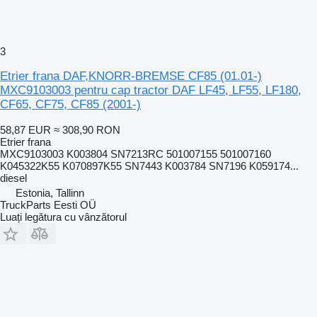
3
Etrier frana DAF,KNORR-BREMSE CF85 (01.01-)
MXC9103003 pentru cap tractor DAF LF45, LF55, LF180,
CF65, CF75, CF85 (2001-)
58,87 EUR
≈ 308,90 RON
Etrier frana
MXC9103003 K003804 SN7213RC 501007155 501007160
K045322K55 K070897K55 SN7443 K003784 SN7196 K059174...
diesel
Estonia, Tallinn
TruckParts Eesti OÜ
Luați legătura cu vânzătorul