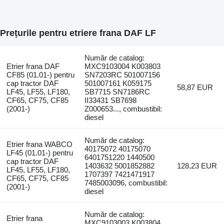
Prețurile pentru etriere frana DAF LF
Număr de catalog:
Etrier frana DAF
MXC9103004 K003803
CF85 (01.01-) pentru
SN7203RC 501007156
cap tractor DAF
501007161 K059175
58,87 EUR
LF45, LF55, LF180,
SB7715 SN7186RC
CF65, CF75, CF85
II33431 SB7698
(2001-)
Z000653..., combustibil:
diesel
Număr de catalog:
Etrier frana WABCO
40175072 40175070
LF45 (01.01-) pentru
6401751220 1440500
cap tractor DAF
1403632 5001852882
128,23 EUR
LF45, LF55, LF180,
1707397 7421471917
CF65, CF75, CF85
7485003096, combustibil:
(2001-)
diesel
Număr de catalog:
Etrier frana
MXC9103003 K003804