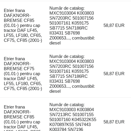
Număr de catalog:
Etrier frana
MXC9103004 K003803
DAF,KNORR-
SN7203RC 501007156
BREMSE CF85
501007161 K059175
(01.01-) pentru cap
58,87 EUR
SB7715 SN7186RC
tractor DAF LF45,
II33431 SB7698
LF55, LF180, CF65,
Z000653..., combustibil:
CF75, CF85 (2001-)
diesel
Număr de catalog:
Etrier frana
MXC9103004 K003803
DAF,KNORR-
SN7203RC 501007156
BREMSE CF75
501007161 K059175
(01.01-) pentru cap
58,87 EUR
SB7715 SN7186RC
tractor DAF LF45,
II33431 SB7698
LF55, LF180, CF65,
Z000653..., combustibil:
CF75, CF85 (2001-)
diesel
Număr de catalog:
Etrier frana
MXC9103003 K003804
DAF,KNORR-
SN7213RC 501007155
BREMSE CF85
501007160 K045322K55
(01.01-) pentru cap
58,87 EUR
K070897K55 SN7443
tractor DAF LF45,
K003784 SN7196