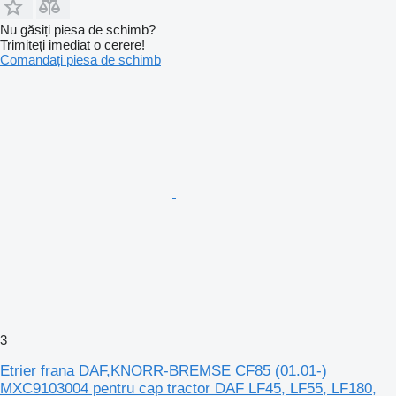
Nu găsiți piesa de schimb?
Trimiteți imediat o cerere!
Comandați piesa de schimb
3
Etrier frana DAF,KNORR-BREMSE CF85 (01.01-)
MXC9103004 pentru cap tractor DAF LF45, LF55, LF180,