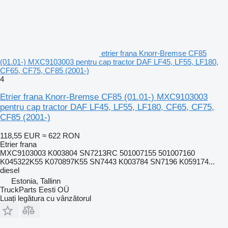
etrier frana Knorr-Bremse CF85
(01.01-) MXC9103003 pentru cap tractor DAF LF45, LF55, LF180,
CF65, CF75, CF85 (2001-)
4
Etrier frana Knorr-Bremse CF85 (01.01-) MXC9103003
pentru cap tractor DAF LF45, LF55, LF180, CF65, CF75,
CF85 (2001-)
118,55 EUR
≈ 622 RON
Etrier frana
MXC9103003 K003804 SN7213RC 501007155 501007160
K045322K55 K070897K55 SN7443 K003784 SN7196 K059174...
diesel
Estonia, Tallinn
TruckParts Eesti OÜ
Luați legătura cu vânzătorul