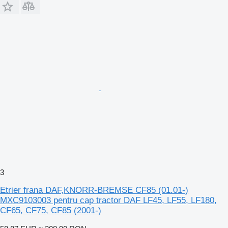
3
Etrier frana DAF,KNORR-BREMSE CF85 (01.01-)
MXC9103003 pentru cap tractor DAF LF45, LF55, LF180,
CF65, CF75, CF85 (2001-)