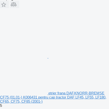
etrier frana DAF,KNORR-BREMSE
CF75 (01.01-) K006431 pentru cap tractor DAF LF45, LF55, LF180,
CF65, CF75, CF85 (2001-)
5