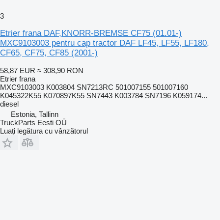
3
Etrier frana DAF,KNORR-BREMSE CF75 (01.01-)
MXC9103003 pentru cap tractor DAF LF45, LF55, LF180,
CF65, CF75, CF85 (2001-)
58,87 EUR
≈ 308,90 RON
Etrier frana
MXC9103003 K003804 SN7213RC 501007155 501007160
K045322K55 K070897K55 SN7443 K003784 SN7196 K059174...
diesel
Estonia, Tallinn
TruckParts Eesti OÜ
Luați legătura cu vânzătorul