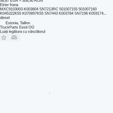
58,87 EUR
≈ 308,90 RON
Etrier frana
MXC9103003 K003804 SN7213RC 501007155 501007160
K045322K55 K070897K55 SN7443 K003784 SN7196 K059174...
diesel
Estonia, Tallinn
TruckParts Eesti OÜ
Luați legătura cu vânzătorul