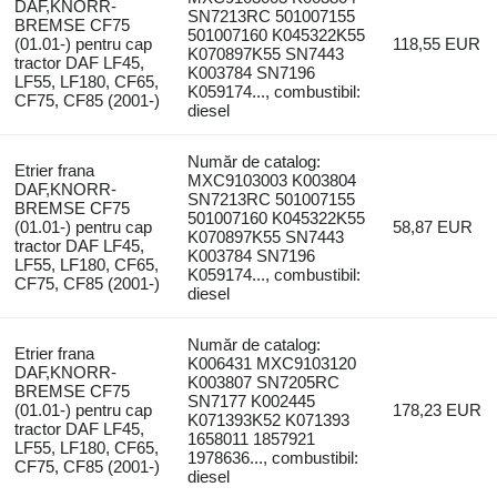
DAF,KNORR-
SN7213RC 501007155
BREMSE CF75
501007160 K045322K55
(01.01-) pentru cap
118,55 EUR
K070897K55 SN7443
tractor DAF LF45,
K003784 SN7196
LF55, LF180, CF65,
K059174..., combustibil:
CF75, CF85 (2001-)
diesel
Număr de catalog:
Etrier frana
MXC9103003 K003804
DAF,KNORR-
SN7213RC 501007155
BREMSE CF75
501007160 K045322K55
(01.01-) pentru cap
58,87 EUR
K070897K55 SN7443
tractor DAF LF45,
K003784 SN7196
LF55, LF180, CF65,
K059174..., combustibil:
CF75, CF85 (2001-)
diesel
Număr de catalog:
Etrier frana
K006431 MXC9103120
DAF,KNORR-
K003807 SN7205RC
BREMSE CF75
SN7177 K002445
(01.01-) pentru cap
178,23 EUR
K071393K52 K071393
tractor DAF LF45,
1658011 1857921
LF55, LF180, CF65,
1978636..., combustibil:
CF75, CF85 (2001-)
diesel