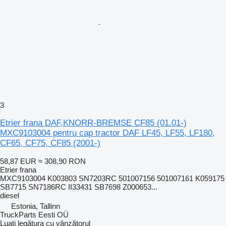
3
Etrier frana DAF,KNORR-BREMSE CF85 (01.01-)
MXC9103004 pentru cap tractor DAF LF45, LF55, LF180,
CF65, CF75, CF85 (2001-)
58,87 EUR
≈ 308,90 RON
Etrier frana
MXC9103004 K003803 SN7203RC 501007156 501007161 K059175
SB7715 SN7186RC II33431 SB7698 Z000653...
diesel
Estonia, Tallinn
TruckParts Eesti OÜ
Luați legătura cu vânzătorul