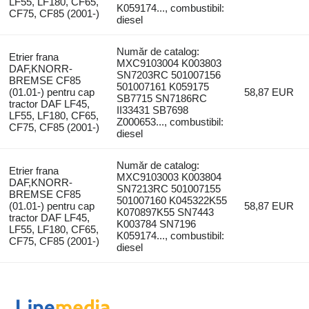
LF55, LF180, CF65,
K059174..., combustibil:
CF75, CF85 (2001-)
diesel
Număr de catalog:
Etrier frana
MXC9103004 K003803
DAF,KNORR-
SN7203RC 501007156
BREMSE CF85
501007161 K059175
(01.01-) pentru cap
58,87 EUR
SB7715 SN7186RC
tractor DAF LF45,
II33431 SB7698
LF55, LF180, CF65,
Z000653..., combustibil:
CF75, CF85 (2001-)
diesel
Număr de catalog:
Etrier frana
MXC9103003 K003804
DAF,KNORR-
SN7213RC 501007155
BREMSE CF85
501007160 K045322K55
(01.01-) pentru cap
58,87 EUR
K070897K55 SN7443
tractor DAF LF45,
K003784 SN7196
LF55, LF180, CF65,
K059174..., combustibil:
CF75, CF85 (2001-)
diesel