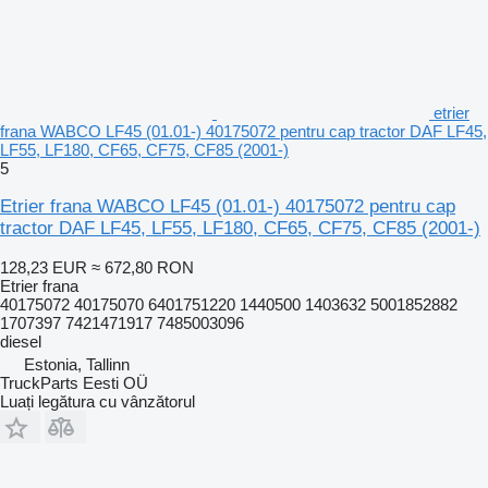
etrier
frana WABCO LF45 (01.01-) 40175072 pentru cap tractor DAF LF45,
LF55, LF180, CF65, CF75, CF85 (2001-)
5
Etrier frana WABCO LF45 (01.01-) 40175072 pentru cap
tractor DAF LF45, LF55, LF180, CF65, CF75, CF85 (2001-)
128,23 EUR
≈ 672,80 RON
Etrier frana
40175072 40175070 6401751220 1440500 1403632 5001852882
1707397 7421471917 7485003096
diesel
Estonia, Tallinn
TruckParts Eesti OÜ
Luați legătura cu vânzătorul