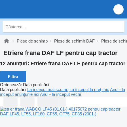
Piese de schimb
Piese de schimb DAF
Piese de sch
Etriere frana DAF LF pentru cap tractor
12 anunțuri:
Etriere frana DAF LF pentru cap tractor
Filtru
Ordonează
:
Data publicării
Data publicării
La început mai scump
La început la preț mic
Anul - la
început anunțurile noi
Anul - la început vechi