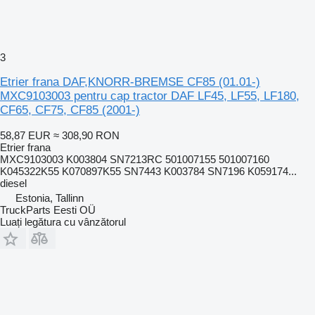
3
Etrier frana DAF,KNORR-BREMSE CF85 (01.01-)
MXC9103003 pentru cap tractor DAF LF45, LF55, LF180,
CF65, CF75, CF85 (2001-)
58,87 EUR
≈ 308,90 RON
Etrier frana
MXC9103003 K003804 SN7213RC 501007155 501007160
K045322K55 K070897K55 SN7443 K003784 SN7196 K059174...
diesel
Estonia, Tallinn
TruckParts Eesti OÜ
Luați legătura cu vânzătorul