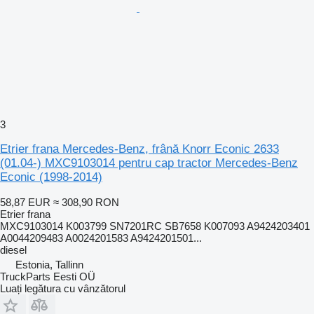
3
Etrier frana Mercedes-Benz, frână Knorr Econic 2633
(01.04-) MXC9103014 pentru cap tractor Mercedes-Benz
Econic (1998-2014)
58,87 EUR
≈ 308,90 RON
Etrier frana
MXC9103014 K003799 SN7201RC SB7658 K007093 A9424203401
A0044209483 A0024201583 A9424201501...
diesel
Estonia, Tallinn
TruckParts Eesti OÜ
Luați legătura cu vânzătorul