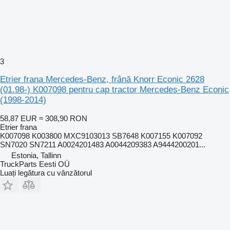
3
Etrier frana Mercedes-Benz, frână Knorr Econic 2628
(01.98-) K007098 pentru cap tractor Mercedes-Benz Econic
(1998-2014)
58,87 EUR
≈ 308,90 RON
Etrier frana
K007098 K003800 MXC9103013 SB7648 K007155 K007092
SN7020 SN7211 A0024201483 A0044209383 A9444200201...
Estonia, Tallinn
TruckParts Eesti OÜ
Luați legătura cu vânzătorul