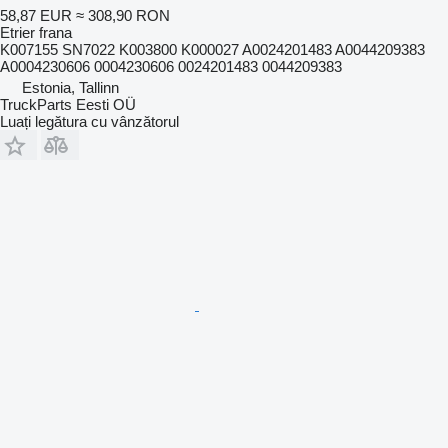
58,87 EUR
≈ 308,90 RON
Etrier frana
K007155 SN7022 K003800 K000027 A0024201483 A0044209383
A0004230606 0004230606 0024201483 0044209383
Estonia, Tallinn
TruckParts Eesti OÜ
Luați legătura cu vânzătorul