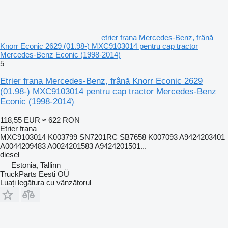
etrier frana Mercedes-Benz, frână
Knorr Econic 2629 (01.98-) MXC9103014 pentru cap tractor
Mercedes-Benz Econic (1998-2014)
5
Etrier frana Mercedes-Benz, frână Knorr Econic 2629
(01.98-) MXC9103014 pentru cap tractor Mercedes-Benz
Econic (1998-2014)
118,55 EUR
≈ 622 RON
Etrier frana
MXC9103014 K003799 SN7201RC SB7658 K007093 A9424203401
A0044209483 A0024201583 A9424201501...
diesel
Estonia, Tallinn
TruckParts Eesti OÜ
Luați legătura cu vânzătorul