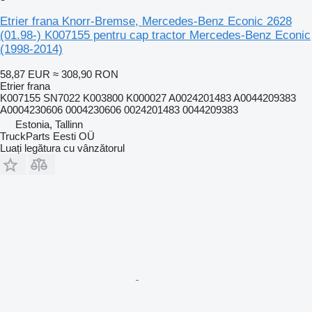
Etrier frana Knorr-Bremse, Mercedes-Benz Econic 2628
(01.98-) K007155 pentru cap tractor Mercedes-Benz Econic
(1998-2014)
58,87 EUR
≈ 308,90 RON
Etrier frana
K007155 SN7022 K003800 K000027 A0024201483 A0044209383
A0004230606 0004230606 0024201483 0044209383
Estonia, Tallinn
TruckParts Eesti OÜ
Luați legătura cu vânzătorul