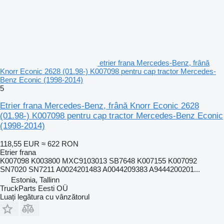
etrier frana Mercedes-Benz, frână
Knorr Econic 2628 (01.98-) K007098 pentru cap tractor Mercedes-
Benz Econic (1998-2014)
5
Etrier frana Mercedes-Benz, frână Knorr Econic 2628
(01.98-) K007098 pentru cap tractor Mercedes-Benz Econic
(1998-2014)
118,55 EUR
≈ 622 RON
Etrier frana
K007098 K003800 MXC9103013 SB7648 K007155 K007092
SN7020 SN7211 A0024201483 A0044209383 A9444200201...
Estonia, Tallinn
TruckParts Eesti OÜ
Luați legătura cu vânzătorul