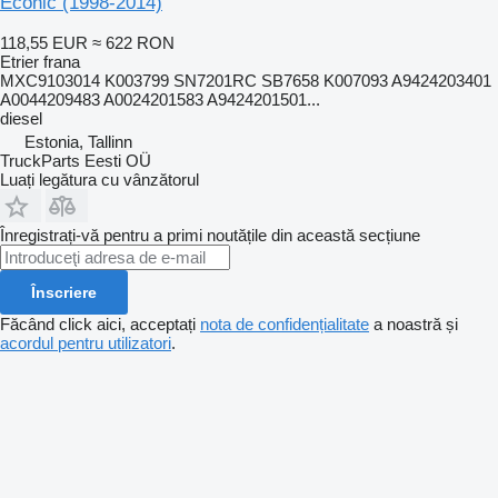
Econic (1998-2014)
118,55 EUR
≈ 622 RON
Etrier frana
MXC9103014 K003799 SN7201RC SB7658 K007093 A9424203401
A0044209483 A0024201583 A9424201501...
diesel
Estonia, Tallinn
TruckParts Eesti OÜ
Luați legătura cu vânzătorul
Înregistrați-vă pentru a primi noutățile din această secțiune
Înscriere
Făcând click aici, acceptați
nota de confidențialitate
a noastră și
acordul pentru utilizatori
.