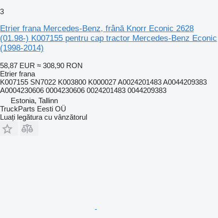
3
Etrier frana Mercedes-Benz, frână Knorr Econic 2628
(01.98-) K007155 pentru cap tractor Mercedes-Benz Econic
(1998-2014)
58,87 EUR
≈ 308,90 RON
Etrier frana
K007155 SN7022 K003800 K000027 A0024201483 A0044209383
A0004230606 0004230606 0024201483 0044209383
Estonia, Tallinn
TruckParts Eesti OÜ
Luați legătura cu vânzătorul