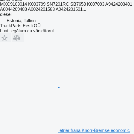
MXC9103014 K003799 SN7201RC SB7658 K007093 A9424203401
A0044209483 A0024201583 A9424201501...
diesel
Estonia, Tallinn
TruckParts Eesti OÜ
Luați legătura cu vânzătorul
etrier frana Knorr-Bremse economic