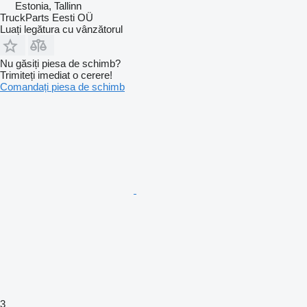
Estonia, Tallinn
TruckParts Eesti OÜ
Luați legătura cu vânzătorul
Nu găsiți piesa de schimb?
Trimiteți imediat o cerere!
Comandați piesa de schimb
3