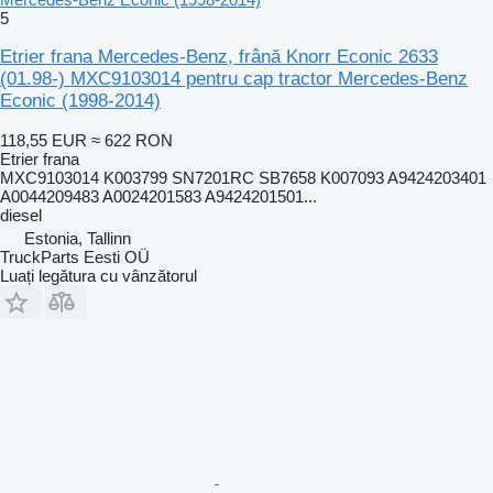
5
Etrier frana Mercedes-Benz, frână Knorr Econic 2633
(01.98-) MXC9103014 pentru cap tractor Mercedes-Benz
Econic (1998-2014)
118,55 EUR
≈ 622 RON
Etrier frana
MXC9103014 K003799 SN7201RC SB7658 K007093 A9424203401
A0044209483 A0024201583 A9424201501...
diesel
Estonia, Tallinn
TruckParts Eesti OÜ
Luați legătura cu vânzătorul