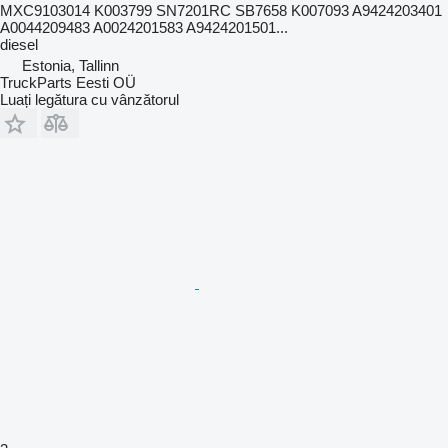
MXC9103014 K003799 SN7201RC SB7658 K007093 A9424203401
A0044209483 A0024201583 A9424201501...
diesel
Estonia, Tallinn
TruckParts Eesti OÜ
Luați legătura cu vânzătorul