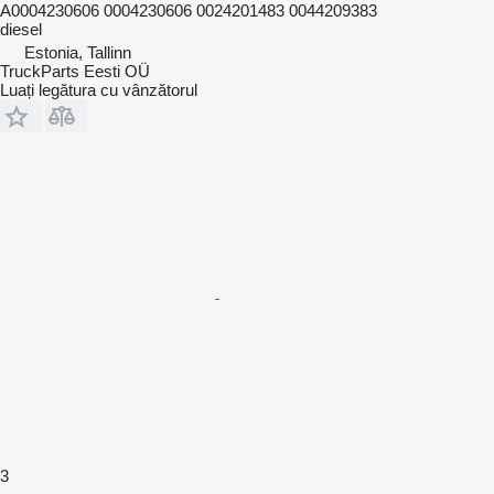
A0004230606 0004230606 0024201483 0044209383
diesel
Estonia, Tallinn
TruckParts Eesti OÜ
Luați legătura cu vânzătorul
3