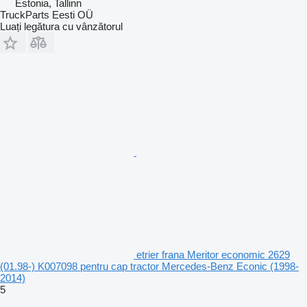
Estonia, Tallinn
TruckParts Eesti OÜ
Luați legătura cu vânzătorul
etrier frana Meritor economic 2629
(01.98-) K007098 pentru cap tractor Mercedes-Benz Econic (1998-
2014)
5