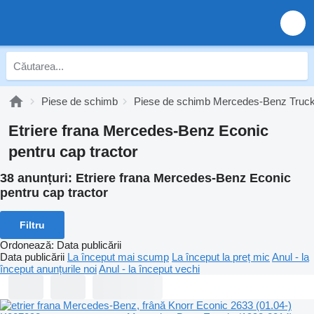
Piese de schimb
Piese de schimb Mercedes-Benz Truc
Etriere frana Mercedes-Benz Econic
pentru cap tractor
38 anunțuri:
Etriere frana Mercedes-Benz Econic
pentru cap tractor
Filtru
Ordonează
:
Data publicării
Data publicării
La început mai scump
La început la preț mic
Anul - la
început anunțurile noi
Anul - la început vechi