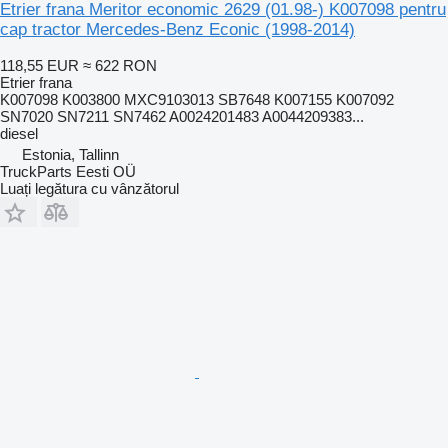
Etrier frana Meritor economic 2629 (01.98-) K007098 pentru
cap tractor Mercedes-Benz Econic (1998-2014)
118,55 EUR
≈ 622 RON
Etrier frana
K007098 K003800 MXC9103013 SB7648 K007155 K007092
SN7020 SN7211 SN7462 A0024201483 A0044209383...
diesel
Estonia, Tallinn
TruckParts Eesti OÜ
Luați legătura cu vânzătorul