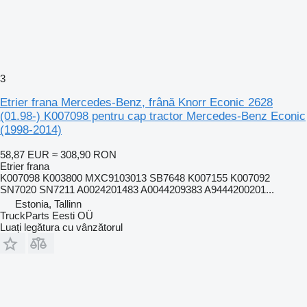
3
Etrier frana Mercedes-Benz, frână Knorr Econic 2628
(01.98-) K007098 pentru cap tractor Mercedes-Benz Econic
(1998-2014)
58,87 EUR
≈ 308,90 RON
Etrier frana
K007098 K003800 MXC9103013 SB7648 K007155 K007092
SN7020 SN7211 A0024201483 A0044209383 A9444200201...
Estonia, Tallinn
TruckParts Eesti OÜ
Luați legătura cu vânzătorul