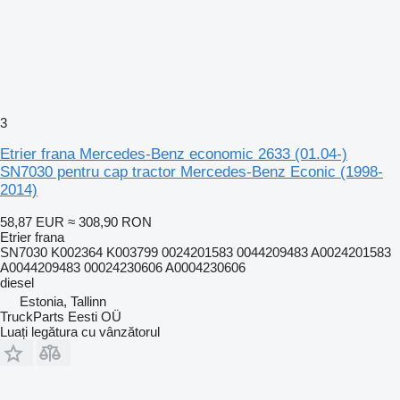
3
Etrier frana Mercedes-Benz economic 2633 (01.04-)
SN7030 pentru cap tractor Mercedes-Benz Econic (1998-
2014)
58,87 EUR
≈ 308,90 RON
Etrier frana
SN7030 K002364 K003799 0024201583 0044209483 A0024201583
A0044209483 00024230606 A0004230606
diesel
Estonia, Tallinn
TruckParts Eesti OÜ
Luați legătura cu vânzătorul