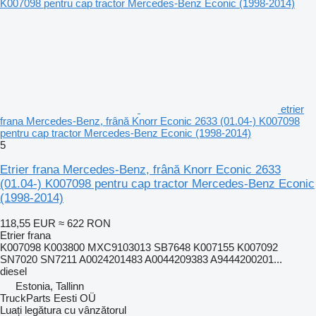
etrier
frana Mercedes-Benz, frână Knorr Econic 2633 (01.04-) K007098
pentru cap tractor Mercedes-Benz Econic (1998-2014)
5
Etrier frana Mercedes-Benz, frână Knorr Econic 2633
(01.04-) K007098 pentru cap tractor Mercedes-Benz Econic
(1998-2014)
118,55 EUR
≈ 622 RON
Etrier frana
K007098 K003800 MXC9103013 SB7648 K007155 K007092
SN7020 SN7211 A0024201483 A0044209383 A9444200201...
diesel
Estonia, Tallinn
TruckParts Eesti OÜ
Luați legătura cu vânzătorul