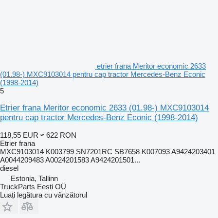
etrier frana Meritor economic 2633
(01.98-) MXC9103014 pentru cap tractor Mercedes-Benz Econic
(1998-2014)
5
Etrier frana Meritor economic 2633 (01.98-) MXC9103014
pentru cap tractor Mercedes-Benz Econic (1998-2014)
118,55 EUR
≈ 622 RON
Etrier frana
MXC9103014 K003799 SN7201RC SB7658 K007093 A9424203401
A0044209483 A0024201583 A9424201501...
diesel
Estonia, Tallinn
TruckParts Eesti OÜ
Luați legătura cu vânzătorul