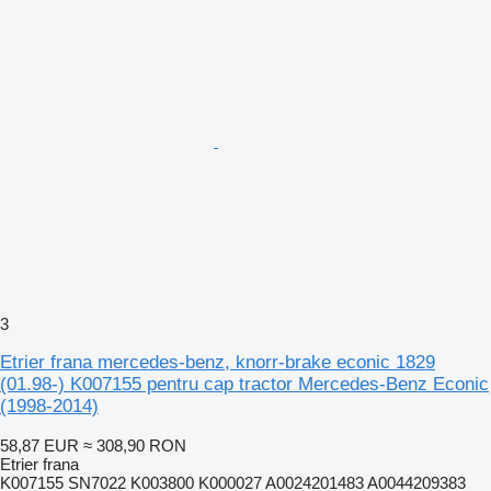
3
Etrier frana mercedes-benz, knorr-brake econic 1829
(01.98-) K007155 pentru cap tractor Mercedes-Benz Econic
(1998-2014)
58,87 EUR
≈ 308,90 RON
Etrier frana
K007155 SN7022 K003800 K000027 A0024201483 A0044209383