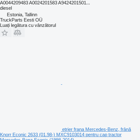
A0044209483 A0024201583 A9424201501...
diesel
Estonia, Tallinn
TruckParts Eesti OÜ
Luați legătura cu vânzătorul
etrier frana Mercedes-Benz, frână
Knorr Econic 2633 (01.98-) MXC9103014 pentru cap tractor
Mercedes-Benz Econic (1998-2014)