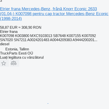
3
Etrier frana Mercedes-Benz, frână Knorr Econic 2633
(01.04-) K007098 pentru cap tractor Mercedes-Benz Econic
(1998-2014)
58,87 EUR
≈ 308,90 RON
Etrier frana
K007098 K003800 MXC9103013 SB7648 K007155 K007092
SN7020 SN7211 A0024201483 A0044209383 A9444200201...
diesel
Estonia, Tallinn
TruckParts Eesti OÜ
Luați legătura cu vânzătorul