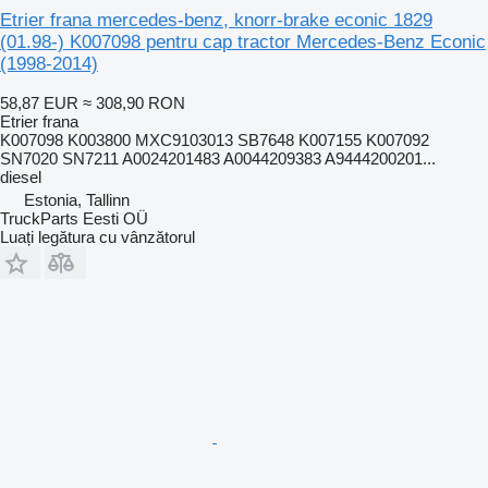
Etrier frana mercedes-benz, knorr-brake econic 1829
(01.98-) K007098 pentru cap tractor Mercedes-Benz Econic
(1998-2014)
58,87 EUR
≈ 308,90 RON
Etrier frana
K007098 K003800 MXC9103013 SB7648 K007155 K007092
SN7020 SN7211 A0024201483 A0044209383 A9444200201...
diesel
Estonia, Tallinn
TruckParts Eesti OÜ
Luați legătura cu vânzătorul