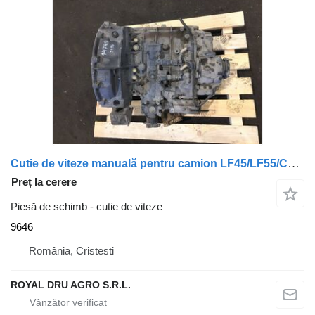
Cutie de viteze manuală pentru camion LF45/LF55/CF65/CF75/CF85 9646 pentru camion DAF LF45, LF55, CF65, CF75, CF85
Preț la cerere
Piesă de schimb - cutie de viteze
9646
România, Cristesti
ROYAL DRU AGRO S.R.L.