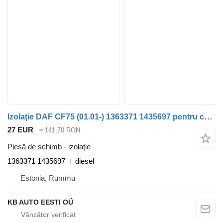
Izolaţie DAF CF75 (01.01-) 1363371 1435697 pentru camion DAF LF45, LF55, LF180, CF65, CF75, CF85 (2001-)
27 EUR
≈ 141,70 RON
Piesă de schimb - izolaţie
1363371 1435697
diesel
Estonia, Rummu
KB AUTO EESTI OÜ