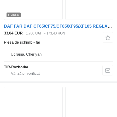
VIDEO
DAF FAR DAF CF65/CF75/CF85/XF95/XF105 REGLABIL ELECTRIC STÂNGA 1 pentru camion DAF 75CF, 95XF, XF105, 65CF, 85CF
33,04 EUR
1.700 UAH
≈ 173,40 RON
Piesă de schimb - far
Ucraina, Cherlyani
TIR-Rozborka