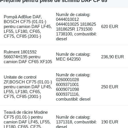
Prețurile pentru piese de schimb DAF CF 65
Număr de catalog:
Pompă AdBlue DAF,
0444010012
BOSCH CF75 (01.01-)
0444010025 1818625
pentru camion DAF LF45,
620 EUR
1818625R 1791500
LF55, LF180, CF65,
1738100, combustibil:
CF75, CF85 (2001-)
diesel
Rulment 1801592
Număr de catalog:
566074H195 pentru
236,90 EUR
MEC 642350
camion DAF CF65 XF105
Număr de catalog:
Unitate de control
0260001028
ZF,BOSCH CF75 (01.01-)
6009371001
pentru camion DAF LF45,
250 EUR
6009071098
LF55, LF180, CF65,
6009371116,
CF75, CF85 (2001-)
combustibil: diesel
Țeavă de răcire Modine
CF75 (01.01-) pentru
Număr de catalog:
camion DAF LF45, LF55,
1371318, combustibil:
190 EUR
LF180, CF65, CF75,
diesel