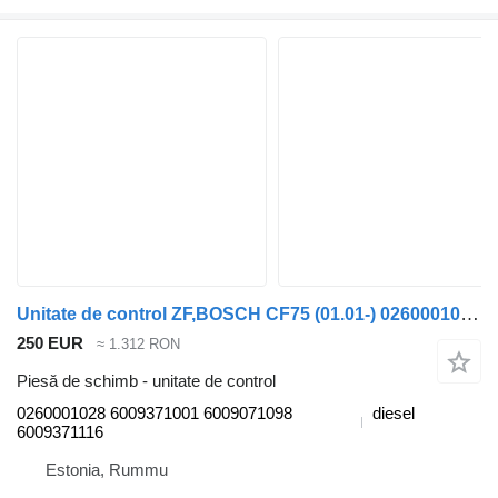
Unitate de control ZF,BOSCH CF75 (01.01-) 0260001028 pentru camion DAF LF45, LF55, LF180, CF65, CF75, CF85 (2001-)
250 EUR
≈ 1.312 RON
Piesă de schimb - unitate de control
0260001028 6009371001 6009071098
diesel
6009371116
Estonia, Rummu