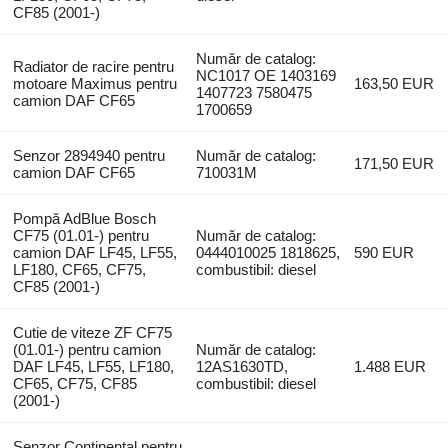
CF85 (2001-)
Număr de catalog:
Radiator de racire pentru
NC1017 OE 1403169
motoare Maximus pentru
163,50 EUR
1407723 7580475
camion DAF CF65
1700659
Senzor 2894940 pentru
Număr de catalog:
171,50 EUR
camion DAF CF65
710031M
Pompă AdBlue Bosch
CF75 (01.01-) pentru
Număr de catalog:
camion DAF LF45, LF55,
0444010025 1818625,
590 EUR
LF180, CF65, CF75,
combustibil: diesel
CF85 (2001-)
Cutie de viteze ZF CF75
(01.01-) pentru camion
Număr de catalog:
DAF LF45, LF55, LF180,
12AS1630TD,
1.488 EUR
CF65, CF75, CF85
combustibil: diesel
(2001-)
Senzor Continental pentru