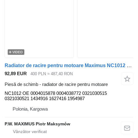
VIDEO
Radiator de racire pentru motoare Maximus NC1012 pentru camion DAF CF65 CF75
92,89 EUR
400 PLN
≈ 487,40 RON
Piesă de schimb - radiator de racire pentru motoare
NC1012 OE 0004015878 0004038772 0321030515
0321030521 1434916 1627416 1954987
Polonia, Kargowa
P.W. MAXIMUS Piotr Maksymów