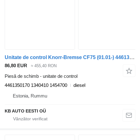
Unitate de control Knorr-Bremse CF75 (01.01-) 4461350170 pentru camion DAF LF45, LF55, LF180, CF65, CF75, CF85 (2001-)
86,80 EUR
≈ 455,40 RON
Piesă de schimb - unitate de control
4461350170 1340410 1454700
diesel
Estonia, Rummu
KB AUTO EESTI OÜ