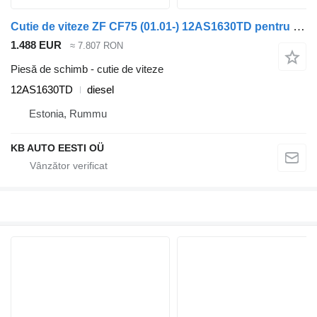
Cutie de viteze ZF CF75 (01.01-) 12AS1630TD pentru camion DAF LF45, LF55, LF180, CF65, CF75, CF85 (2001-)
1.488 EUR
≈ 7.807 RON
Piesă de schimb - cutie de viteze
12AS1630TD
diesel
Estonia, Rummu
KB AUTO EESTI OÜ