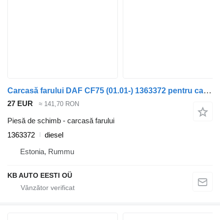
Carcasă farului DAF CF75 (01.01-) 1363372 pentru camion DAF LF45, LF55, LF180, CF65, CF75, CF85 (2001-)
27 EUR
≈ 141,70 RON
Piesă de schimb - carcasă farului
1363372
diesel
Estonia, Rummu
KB AUTO EESTI OÜ