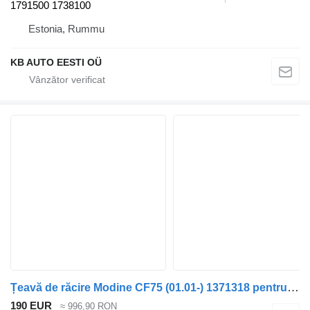
1791500 1738100
Estonia, Rummu
KB AUTO EESTI OÜ
Țeavă de răcire Modine CF75 (01.01-) 1371318 pentru camion DAF LF45, LF55, LF180, CF65, CF75, CF85 (2001-)
190 EUR
≈ 996,90 RON