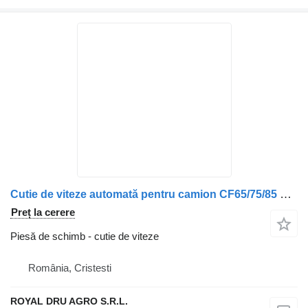
Cutie de viteze automată pentru camion CF65/75/85 XF95 pentru camion DAF CF65, CF75, CF85, XF95
Preț la cerere
Piesă de schimb - cutie de viteze
România, Cristesti
ROYAL DRU AGRO S.R.L.