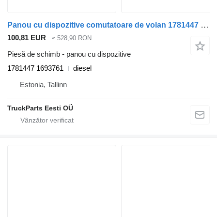
Panou cu dispozitive comutatoare de volan 1781447 1693761 pentru camion DAF LF45, LF55, LF180, CF65, CF75, CF85 (2001-)
100,81 EUR
≈ 528,90 RON
Piesă de schimb - panou cu dispozitive
1781447 1693761
diesel
Estonia, Tallinn
TruckParts Eesti OÜ