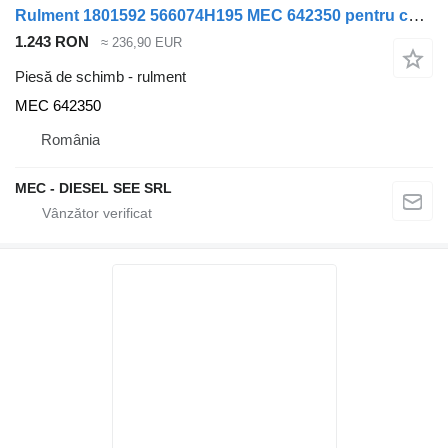
Rulment 1801592 566074H195 MEC 642350 pentru camion DAF CF65 XF105
1.243 RON
≈ 236,90 EUR
Piesă de schimb - rulment
MEC 642350
România
MEC - DIESEL SEE SRL