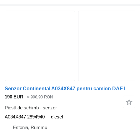
Senzor Continental A034X847 pentru camion DAF LF45, LF55, LF180, CF65, CF75, CF85 (2001-)
190 EUR
≈ 996,90 RON
Piesă de schimb - senzor
A034X847 2894940
diesel
Estonia, Rummu