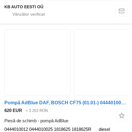
KB AUTO EESTI OÜ
Pompă AdBlue DAF, BOSCH CF75 (01.01-) 0444010012 pentru camion DAF LF45, LF55, LF180, CF65, CF75, CF85 (2001-)
620 EUR
≈ 3.253 RON
Piesă de schimb - pompă AdBlue
0444010012 0444010025 1818625 1818625R
diesel