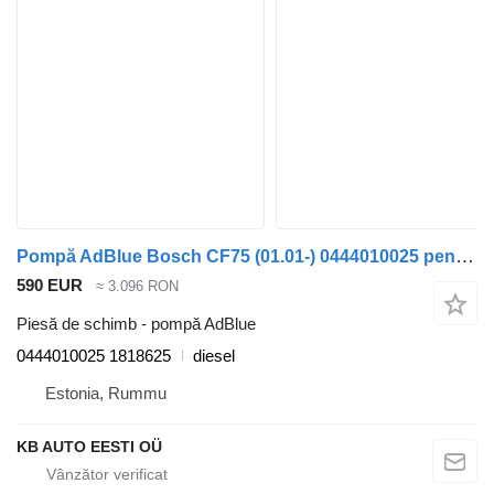
Pompă AdBlue Bosch CF75 (01.01-) 0444010025 pentru camion DAF LF45, LF55, LF180, CF65, CF75, CF85 (2001-)
590 EUR
≈ 3.096 RON
Piesă de schimb - pompă AdBlue
0444010025 1818625
diesel
Estonia, Rummu
KB AUTO EESTI OÜ