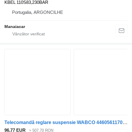
KBEL 110S83,230BAR
Portugalia, ARGONCILHE
Manaiacar
Telecomandă reglare suspensie WABCO 4460561170 pentru camion DAF LF45, LF55, LF180, CF65, CF75, CF85 (2001-)
96,77 EUR
≈ 507,70 RON