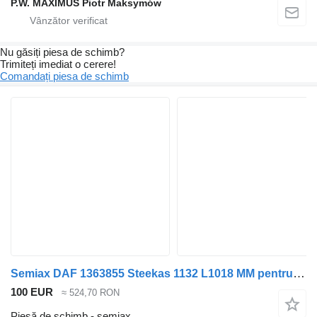
P.W. MAXIMUS Piotr Maksymów
Nu găsiți piesa de schimb?
Trimiteți imediat o cerere!
Comandați piesa de schimb
Semiax DAF 1363855 Steekas 1132 L1018 MM pentru camion DAF CF65(IV)
100 EUR
≈ 524,70 RON
Piesă de schimb - semiax