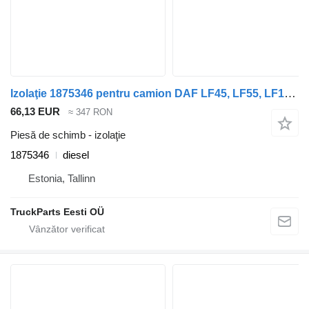
Izolaţie 1875346 pentru camion DAF LF45, LF55, LF180, CF65, CF75, CF85 (2001-)
66,13 EUR
≈ 347 RON
Piesă de schimb - izolaţie
1875346
diesel
Estonia, Tallinn
TruckParts Eesti OÜ