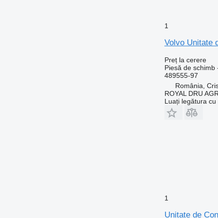
1
Volvo Unitate
Preț la cerere
Piesă de schimb -
489555-97
România, Cris
ROYAL DRU AGR
Luați legătura cu
1
Unitate de Co