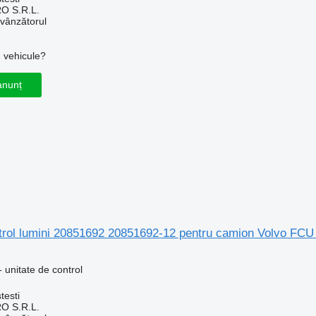
O S.R.L.
 vânzătorul
u vehicule?
anunț
ntrol lumini 20851692 20851692-12 pentru camion Volvo FCU
 unitate de control
testi
O S.R.L.