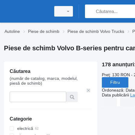
Autoline
Piese de schimb
Piese de schimb Volvo Trucks
P
Piese de schimb Volvo B-series pentru c
178 anunțuri
Căutarea
Preţ:
130 RON - 
(număr de catalog, marca, modelul,
Filtru
piesă de schimb)
Ordonează
:
Data 
Data publicării
La
Categorie
electrică