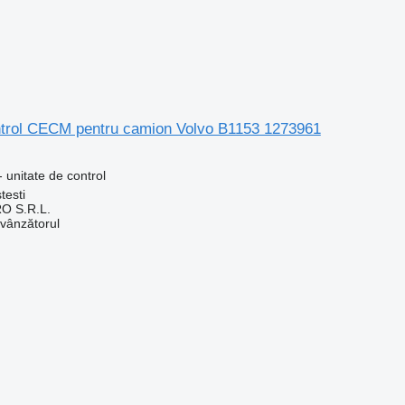
ntrol CECM pentru camion Volvo B1153 1273961
 unitate de control
testi
O S.R.L.
 vânzătorul