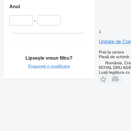
Anul
–
1
Unitate de Co
Preț la cerere
Piesă de schimb -
Lipsește vreun filtru?
România, Cris
Propuneți o modificare
ROYAL DRU AGR
Luați legătura cu