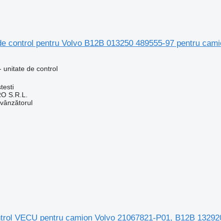
 de control pentru Volvo B12B 013250 489555-97 pentru cam
 unitate de control
testi
O S.R.L.
 vânzătorul
ntrol VECU pentru camion Volvo 21067821-P01, B12B 13292