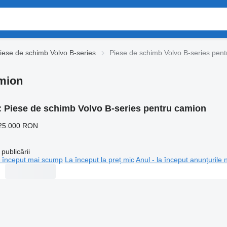
iese de schimb Volvo B-series
Piese de schimb Volvo B-series pen
amion
:
Piese de schimb Volvo B-series pentru camion
25.000 RON
publicării
 început mai scump
La început la preț mic
Anul - la început anunțurile 