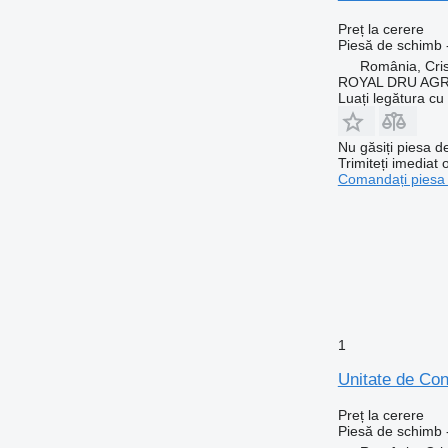
Preț la cerere
Piesă de schimb -
România, Cris
ROYAL DRU AGR
Luați legătura cu
Nu găsiți piesa 
Trimiteți imediat 
Comandați piesa
1
Unitate de Con
Preț la cerere
Piesă de schimb -