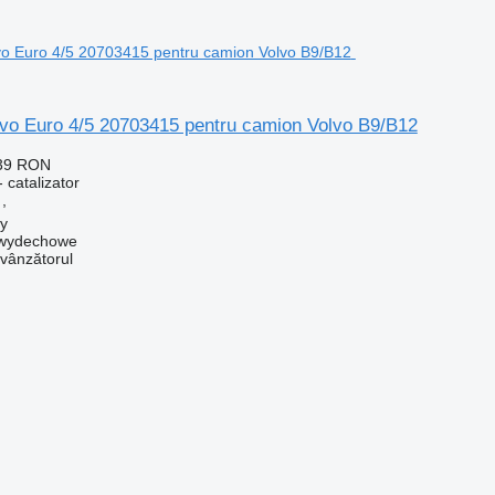
lvo Euro 4/5 20703415 pentru camion Volvo B9/B12
439 RON
 catalizator
,
by
y wydechowe
 vânzătorul