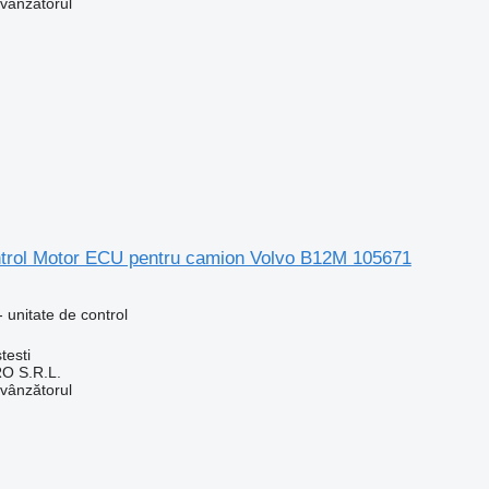
 vânzătorul
ntrol Motor ECU pentru camion Volvo B12M 105671
 unitate de control
testi
O S.R.L.
 vânzătorul