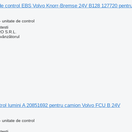
 de control EBS Volvo Knorr-Bremse 24V B128 127720 pentr
 unitate de control
testi
O S.R.L.
 vânzătorul
trol lumini A 20851692 pentru camion Volvo FCU B 24V
 unitate de control
testi