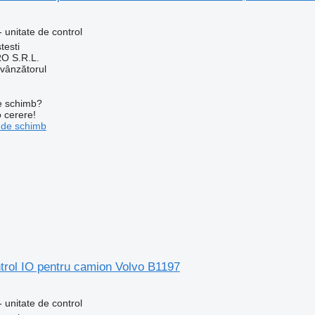
 unitate de control
testi
O S.R.L.
 vânzătorul
de schimb?
o cerere!
 de schimb
trol IO pentru camion Volvo B1197
 unitate de control