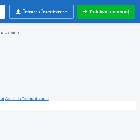
Întrare / Înregistrare
Publicați un anunț
tru camion
noi
Anul - la început vechi