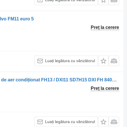
lvo FM11 euro 5
Preț la cerere
Luați legătura cu vânzătorul
Compresor clima Sanden Compresor de aer condiționat FH13 / DXI11 SD7H15 DXI FH 84094705 pentru camion Volvo FH13 / FM11 / FM13 / FMX
Preț la cerere
Luați legătura cu vânzătorul