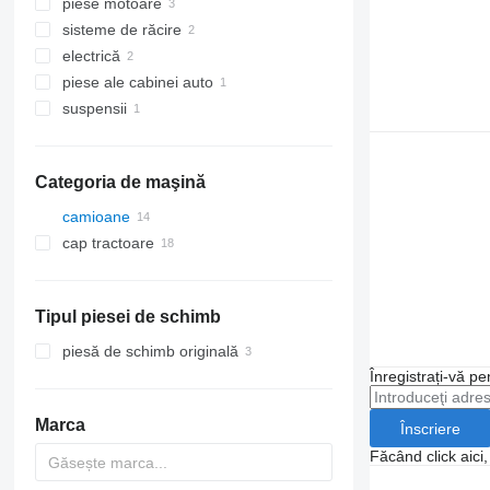
piese motoare
cutii de viteze
sisteme de răcire
diferentiale
motoare
electrică
reductoare
turbocompresoare
ventilatoare răcire
piese ale cabinei auto
axe posterioare
generatoare
suspensii
axe anterioare
unităţi de control
aer conditionat auto și piese de
schimb
axe
compresoare clima
Categoria de maşină
camioane
cap tractoare
Tipul piesei de schimb
piesă de schimb originală
Înregistrați-vă pe
Marca
Înscriere
Făcând click aici