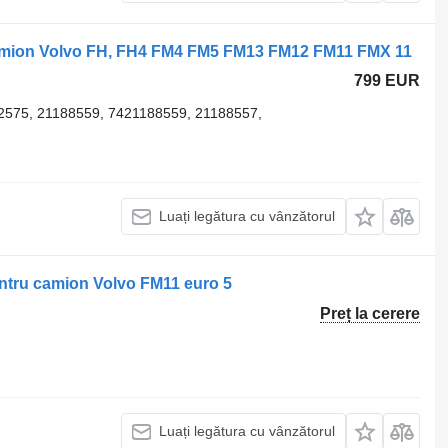
camion Volvo FH, FH4 FM4 FM5 FM13 FM12 FM11 FMX 11
799 EUR
2575, 21188559, 7421188559, 21188557,
Luați legătura cu vânzătorul
entru camion Volvo FM11 euro 5
Preț la cerere
Luați legătura cu vânzătorul