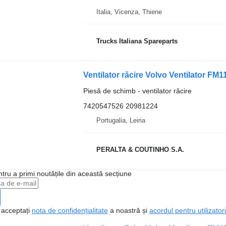
Italia, Vicenza, Thiene
Trucks Italiana Spareparts
Ventilator răcire Volvo Ventilator F
Piesă de schimb - ventilator răcire
7420547526 20981224
Portugalia, Leiria
PERALTA & COUTINHO S.A.
ntru a primi noutățile din această secțiune
, acceptați
nota de confidențialitate
a noastră și
acordul pentru utilizatori