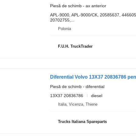
Piesă de schimb - ax anterior
APL-9000, APL-9000/CK, 20585637, 4466051
20702755,...
Polonia
F.U.H. TruckTrader
Diferential Volvo 13X37 20836786 pe
Piesă de schimb - diferential
13X37 20836786
diesel
Italia, Vicenza, Thiene
Trucks Italiana Spareparts