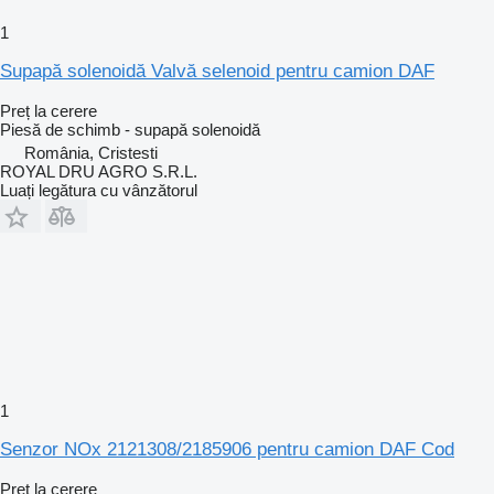
1
Supapă solenoidă Valvă selenoid pentru camion DAF
Preț la cerere
Piesă de schimb - supapă solenoidă
România, Cristesti
ROYAL DRU AGRO S.R.L.
Luați legătura cu vânzătorul
1
Senzor NOx 2121308/2185906 pentru camion DAF Cod
Preț la cerere