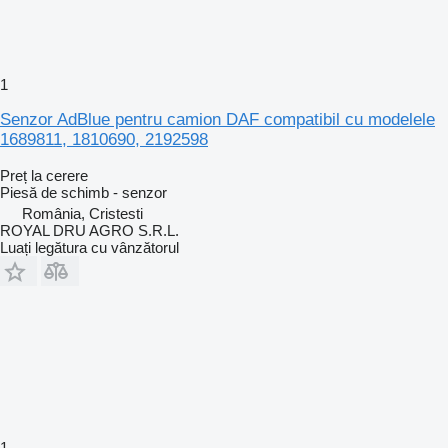
1
Senzor AdBlue pentru camion DAF compatibil cu modelele
1689811, 1810690, 2192598
Preț la cerere
Piesă de schimb - senzor
România, Cristesti
ROYAL DRU AGRO S.R.L.
Luați legătura cu vânzătorul
1