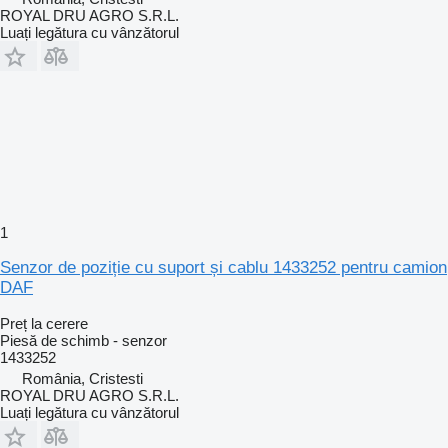
ROYAL DRU AGRO S.R.L.
Luați legătura cu vânzătorul
1
Senzor de poziție cu suport și cablu 1433252 pentru camion
DAF
Preț la cerere
Piesă de schimb - senzor
1433252
România, Cristesti
ROYAL DRU AGRO S.R.L.
Luați legătura cu vânzătorul