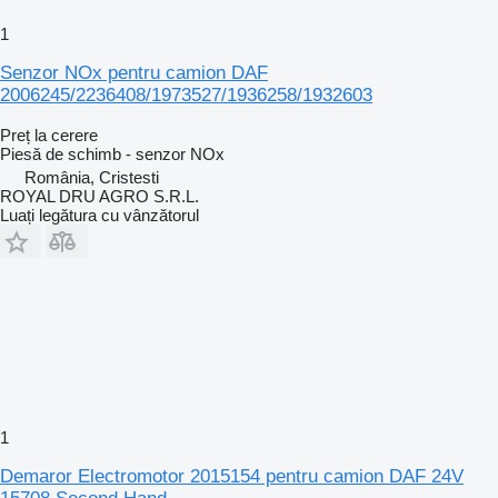
1
Senzor NOx pentru camion DAF
2006245/2236408/1973527/1936258/1932603
Preț la cerere
Piesă de schimb - senzor NOx
România, Cristesti
ROYAL DRU AGRO S.R.L.
Luați legătura cu vânzătorul
1
Demaror Electromotor 2015154 pentru camion DAF 24V