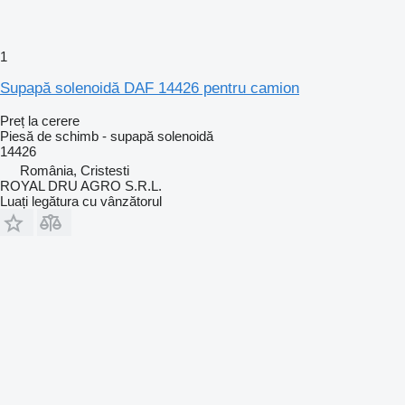
1
Supapă solenoidă DAF 14426 pentru camion
Preț la cerere
Piesă de schimb - supapă solenoidă
14426
România, Cristesti
ROYAL DRU AGRO S.R.L.
Luați legătura cu vânzătorul