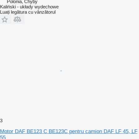
Polonia, Chyby
Kaliński - układy wydechowe
Luați legătura cu vânzătorul
3
Motor DAF BE123 C BE123C pentru camion DAF LF 45, LF
55