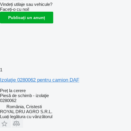
Vindeți utilaje sau vehicule?
Faceți-o cu noi!
Publicați un anunț
1
Izolaţie 0280062 pentru camion DAF
Preț la cerere
Piesă de schimb - izolaţie
0280062
România, Cristesti
ROYAL DRU AGRO S.R.L.
Luați legătura cu vânzătorul