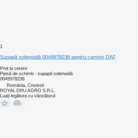
1
Supapă solenoidă 0049978236 pentru camion DAF
Preț la cerere
Piesă de schimb - supapă solenoidă
0049978236
România, Cristesti
ROYAL DRU AGRO S.R.L.
Luați legătura cu vânzătorul