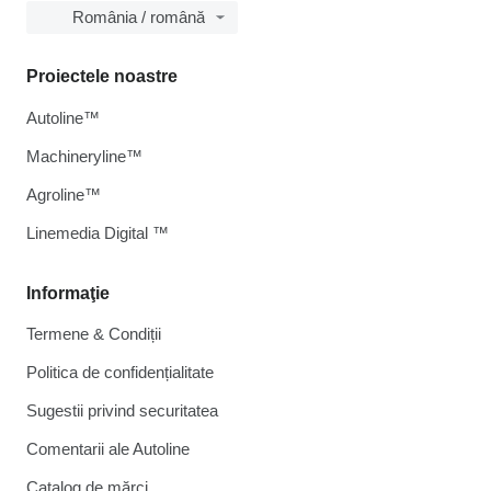
România / română
Proiectele noastre
Autoline™
Machineryline™
Agroline™
Linemedia Digital ™
Informaţie
Termene & Condiții
Politica de confidențialitate
Sugestii privind securitatea
Comentarii ale Autoline
Catalog de mărcі