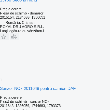
15708 Second Hand
Preț la cerere
Piesă de schimb - demaror
2015154, 2134699, 1956091
România, Cristesti
ROYAL DRU AGRO S.R.L.
Luați legătura cu vânzătorul
1
Senzor NOx 2011648 pentru camion DAF
Preț la cerere
Piesă de schimb - senzor NOx
2011648, 1836059, 1744683, 1793378