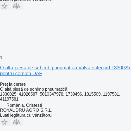
1
O altă piesă de schimb pneumatică Valvă solenoid 1330025
pentru camion DAF
Preț la cerere
O altă piesă de schimb pneumatică
1330025, 41026587, 5010347978, 1738496, 1315509, 1197581,
41197581
România, Cristesti
ROYAL DRU AGRO S.R.L.
Luați legătura cu vânzătorul