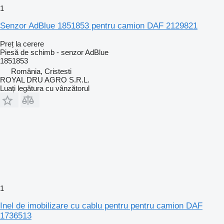
1
Senzor AdBlue 1851853 pentru camion DAF 2129821
Preț la cerere
Piesă de schimb - senzor AdBlue
1851853
România, Cristesti
ROYAL DRU AGRO S.R.L.
Luați legătura cu vânzătorul
1
Inel de imobilizare cu cablu pentru pentru camion DAF
1736513