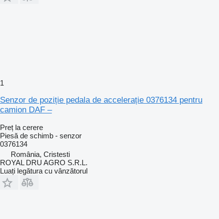
1
Senzor de poziție pedala de accelerație 0376134 pentru
camion DAF –
Preț la cerere
Piesă de schimb - senzor
0376134
România, Cristesti
ROYAL DRU AGRO S.R.L.
Luați legătura cu vânzătorul