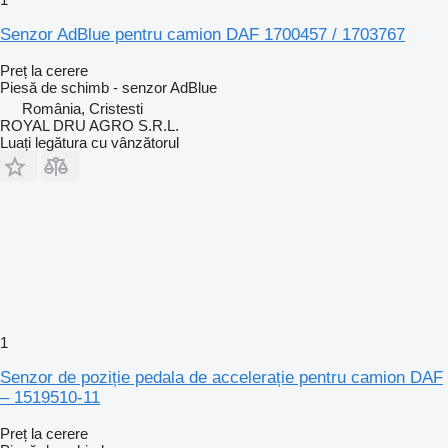
Senzor AdBlue pentru camion DAF 1700457 / 1703767
Preț la cerere
Piesă de schimb - senzor AdBlue
România, Cristesti
ROYAL DRU AGRO S.R.L.
Luați legătura cu vânzătorul
1
Senzor de poziție pedala de accelerație pentru camion DAF
– 1519510-11
Preț la cerere