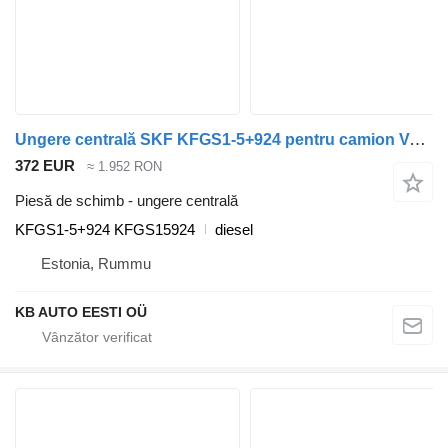
Ungere centrală SKF KFGS1-5+924 pentru camion Volvo FL, FL6, FL7, FL10, FL12, FS718 (1985-2005)
372 EUR
≈ 1.952 RON
Piesă de schimb - ungere centrală
KFGS1-5+924 KFGS15924
diesel
Estonia, Rummu
KB AUTO EESTI OÜ