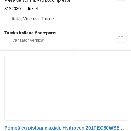
Piesă de schimb - turbocompresor
8192030
diesel
Italia, Vicenza, Thiene
Trucks Italiana Spareparts
Pompă cu pistoane axiale Hydroven 201PEC80WSE pentru camion Volvo FL6