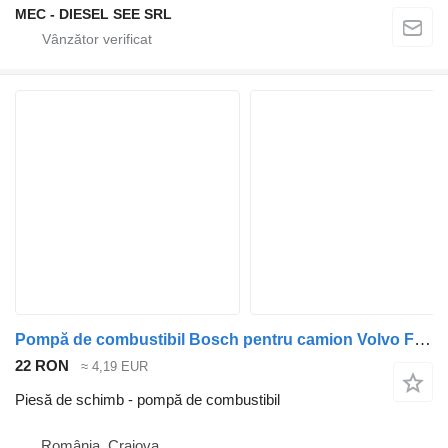
MEC - DIESEL SEE SRL
Pompă de combustibil Bosch pentru camion Volvo FL4/FL6/FL7/FL10/FL12/FS (1985-2000)
22 RON
≈ 4,19 EUR
Piesă de schimb - pompă de combustibil
România, Craiova