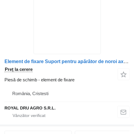
Element de fixare Suport pentru apărător de noroi axa față/spate dreapta pentru camion Volvo V606 FL614
Preț la cerere
Piesă de schimb - element de fixare
România, Cristesti
ROYAL DRU AGRO S.R.L.