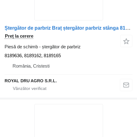
Ștergător de parbriz Braț ștergător parbriz stânga 8189636 pentru camion Volvo V FL10
Preț la cerere
Piesă de schimb - ștergător de parbriz
8189636, 8189162, 8189165
România, Cristesti
ROYAL DRU AGRO S.R.L.