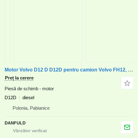
Motor Volvo D12 D D12D pentru camion Volvo FH12, FL12, FM12, NH12
Preț la cerere
Piesă de schimb - motor
D12D
diesel
Polonia, Pabianice
DANFULD