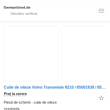
GermanUsed.de
Cutie de viteze Volvo Transmisie fl210 / 85001838 / 85007838 cu 6 axe 800 la euro 6 21570375 pentru camion
Preț la cerere
Piesă de schimb - cutie de viteze
21570375