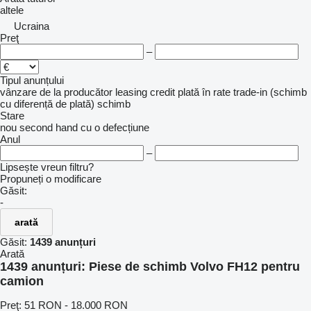
altele
Ucraina
Preţ
–
Tipul anunțului
vânzare
de la producător
leasing
credit
plată în rate
trade-in (schimb
cu diferență de plată)
schimb
Stare
nou
second hand
cu o defecțiune
Anul
–
Lipsește vreun filtru?
Propuneți o modificare
Găsit:
-
arată
Găsit:
1439 anunțuri
Arată
1439 anunțuri:
Piese de schimb Volvo FH12 pentru
camion
Preţ:
51 RON - 18.000 RON