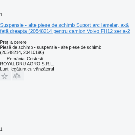
1
Suspensie - alte piese de schimb Suport arc lamelar, axă
față dreapta (20548214 pentru camion Volvo FH12 seria-2
Preț la cerere
Piesă de schimb - suspensie - alte piese de schimb
(20548214, 20410186)
România, Cristesti
ROYAL DRU AGRO S.R.L.
Luați legătura cu vânzătorul
1