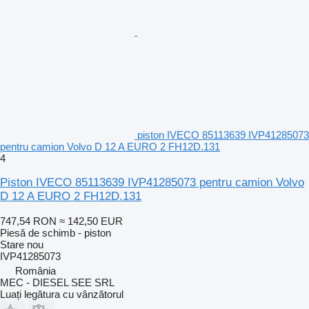
piston IVECO 85113639 IVP41285073
pentru camion Volvo D 12 A EURO 2 FH12D.131
4
Piston IVECO 85113639 IVP41285073 pentru camion Volvo
D 12 A EURO 2 FH12D.131
747,54 RON
≈ 142,50 EUR
Piesă de schimb - piston
Stare
nou
IVP41285073
România
MEC - DIESEL SEE SRL
Luați legătura cu vânzătorul