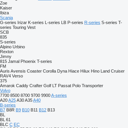
Zoe
Kaiser
Ibiza
Scania
G-series
Irizar
K-series
L-series
LB
P-series
R-series
S-series
T-
series
Touring
Vest
SCB
835
S-series
Alpino
Urbino
Rexton
Jimny
815
Jamal
Phoenix
T-series
FM
Auris
Avensis
Coaster
Corolla
Dyna
Hiace
Hilux
Hino
Land Cruiser
RAV4
Verso
375
Amarok
Caddy
Crafter
Golf
LT
Passat
Polo
Transporter
Volvo
7700
8500
8700
9700
9900
A-series
A20
A25
A30
A35
A40
B-series
B7
B8R
B9
B10
B11
B12
B13
BL
BL 61
BLC
C
EC