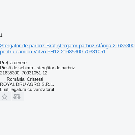
1
Ștergător de parbriz Braț ștergător parbriz stânga 21635300
pentru camion Volvo FH12 21635300 70331051
Preț la cerere
Piesă de schimb - ștergător de parbriz
21635300, 70331051-12
România, Cristesti
ROYAL DRU AGRO S.R.L.
Luați legătura cu vânzătorul