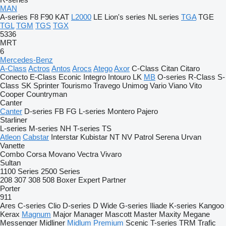
MAN
A-series
F8
F90
KAT
L2000
LE
Lion's series
NL series
TGA
TGE
TGL
TGM
TGS
TGX
5336
MRT
6
Mercedes-Benz
A-Class
Actros
Antos
Arocs
Atego
Axor
C-Class
Citan
Citaro
Conecto
E-Class
Econic
Integro
Intouro
LK
MB
O-series
R-Class
S-
Class
SK
Sprinter
Tourismo
Travego
Unimog
Vario
Viano
Vito
Cooper
Countryman
Canter
Canter
D-series
FB
FG
L-series
Montero
Pajero
Starliner
L-series
M-series
NH
T-series
TS
Atleon
Cabstar
Interstar
Kubistar
NT
NV
Patrol
Serena
Urvan
Vanette
Combo
Corsa
Movano
Vectra
Vivaro
Sultan
1100 Series
2500 Series
208
307
308
508
Boxer
Expert
Partner
Porter
911
Ares
C-series
Clio
D-series
D Wide
G-series
Iliade
K-series
Kangoo
Kerax
Magnum
Major
Manager
Mascott
Master
Maxity
Megane
Messenger
Midliner
Midlum
Premium
Scenic
T-series
TRM
Trafic