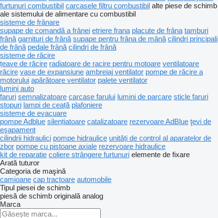
furtunuri combustibil
carcasele filtru combustibil
alte piese de schimb
ale sistemului de alimentare cu combustibil
sisteme de frânare
supape de comandă a frânei
etriere frana
placute de frâna
tamburi
frână
garnituri de frână
supape pentru frâna de mână
cilindri principali
de frână
pedale frână
cilindri de frână
sisteme de răcire
țeave de răcire
radiatoare de racire pentru motoare
ventilatoare
răcire
vase de expansiune
ambreiaj ventilator
pompe de răcire a
motorului
apărătoare ventilator
palete ventilator
lumini auto
faruri
semnalizatoare
carcase farului
lumini de parcare
sticle faruri
stopuri
lampi de ceață
plafoniere
sisteme de evacuare
pompe Adblue
silențiatoare
catalizatoare
rezervoare AdBlue
ţevi de
eşapament
cilindrii hidraulici
pompe hidraulice
unități de control al aparatelor de
zbor
pompe cu pistoane axiale
rezervoare hidraulice
kit de reparatie
coliere strângere furtunuri
elemente de fixare
Arată tuturor
Categoria de maşină
camioane
cap tractoare
automobile
Tipul piesei de schimb
piesă de schimb originală
analog
Marca