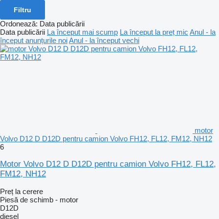
Filtru
Ordonează
:
Data publicării
Data publicării
La început mai scump
La început la preț mic
Anul - la
început anunțurile noi
Anul - la început vechi
motor
Volvo D12 D D12D pentru camion Volvo FH12, FL12, FM12, NH12
6
Motor Volvo D12 D D12D pentru camion Volvo FH12, FL12,
FM12, NH12
Preț la cerere
Piesă de schimb - motor
D12D
diesel