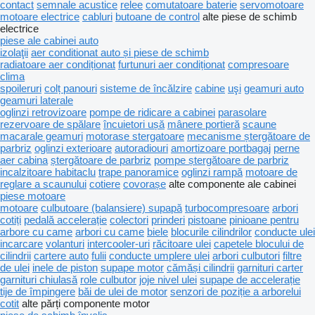
contact
semnale acustice
relee
comutatoare baterie
servomotoare
motoare electrice
cabluri
butoane de control
alte piese de schimb
electrice
piese ale cabinei auto
izolaţii
aer conditionat auto și piese de schimb
radiatoare aer condiționat
furtunuri aer condiționat
compresoare
clima
spoileruri
colț panouri
sisteme de încălzire
cabine
uşi
geamuri auto
geamuri laterale
oglinzi retrovizoare
pompe de ridicare a cabinei
parasolare
rezervoare de spălare
încuietori ușă
mânere portieră
scaune
macarale geamuri
motorase stergatoare
mecanisme ștergătoare de
parbriz
oglinzi exterioare
autoradiouri
amortizoare portbagaj
perne
aer cabina
ștergătoare de parbriz
pompe ștergătoare de parbriz
incalzitoare habitaclu
trape panoramice
oglinzi rampă
motoare de
reglare a scaunului
cotiere
covorașe
alte componente ale cabinei
piese motoare
motoare
culbutoare (balansiere) supapă
turbocompresoare
arbori
cotiți
pedală accelerație
colectori
prinderi
pistoane
pinioane pentru
arbore cu came
arbori cu came
biele
blocurile cilindrilor
conducte ulei
incarcare
volanturi
intercooler-uri
răcitoare ulei
capetele blocului de
cilindrii
cartere auto
fulii
conducte umplere ulei
arbori culbutori
filtre
de ulei
inele de piston
supape motor
cămăși cilindrii
garnituri carter
garnituri chiulasă
role culbutor
joje nivel ulei
supape de accelerație
tije de împingere
băi de ulei de motor
senzori de poziție a arborelui
cotit
alte părți componente motor