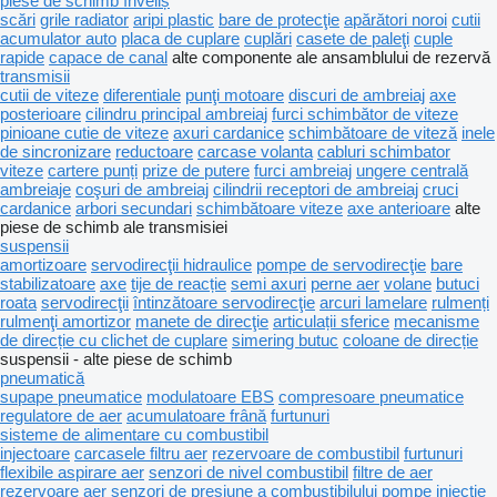
piese de schimb înveliș
scări
grile radiator
aripi plastic
bare de protecţie
apărători noroi
cutii
acumulator auto
placa de cuplare
cuplări
casete de paleţi
cuple
rapide
capace de canal
alte componente ale ansamblului de rezervă
transmisii
cutii de viteze
diferentiale
punţi motoare
discuri de ambreiaj
axe
posterioare
cilindru principal ambreiaj
furci schimbător de viteze
pinioane cutie de viteze
axuri cardanice
schimbătoare de viteză
inele
de sincronizare
reductoare
carcase volanta
cabluri schimbator
viteze
cartere punți
prize de putere
furci ambreiaj
ungere centrală
ambreiaje
coşuri de ambreiaj
cilindrii receptori de ambreiaj
cruci
cardanice
arbori secundari
schimbătoare viteze
axe anterioare
alte
piese de schimb ale transmisiei
suspensii
amortizoare
servodirecţii hidraulice
pompe de servodirecţie
bare
stabilizatoare
axe
tije de reacție
semi axuri
perne aer
volane
butuci
roata
servodirecţii
întinzătoare servodirecţie
arcuri lamelare
rulmenți
rulmenţi amortizor
manete de direcţie
articulații sferice
mecanisme
de direcție cu clichet de cuplare
simering butuc
coloane de direcție
suspensii - alte piese de schimb
pneumatică
supape pneumatice
modulatoare EBS
compresoare pneumatice
regulatore de aer
acumulatoare frână
furtunuri
sisteme de alimentare cu combustibil
injectoare
carcasele filtru aer
rezervoare de combustibil
furtunuri
flexibile aspirare aer
senzori de nivel combustibil
filtre de aer
rezervoare aer
senzori de presiune a combustibilului
pompe injectie