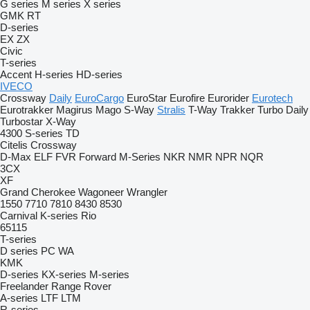
G series
M series
X series
GMK
RT
D-series
EX
ZX
Civic
T-series
Accent
H-series
HD-series
IVECO
Crossway
Daily
EuroCargo
EuroStar
Eurofire
Eurorider
Eurotech
Eurotrakker
Magirus
Mago
S-Way
Stralis
T-Way
Trakker
Turbo Daily
Turbostar
X-Way
4300
S-series
TD
Citelis
Crossway
D-Max
ELF
FVR
Forward
M-Series
NKR
NMR
NPR
NQR
3CX
XF
Grand Cherokee
Wagoneer
Wrangler
1550
7710
7810
8430
8530
Carnival
K-series
Rio
65115
T-series
D series
PC
WA
KMK
D-series
KX-series
M-series
Freelander
Range Rover
A-series
LTF
LTM
R-series