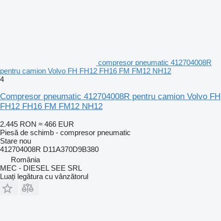
compresor pneumatic 412704008R
pentru camion Volvo FH FH12 FH16 FM FM12 NH12
4
Compresor pneumatic 412704008R pentru camion Volvo FH
FH12 FH16 FM FM12 NH12
2.445 RON
≈ 466 EUR
Piesă de schimb - compresor pneumatic
Stare
nou
412704008R D11A370D9B380
România
MEC - DIESEL SEE SRL
Luați legătura cu vânzătorul