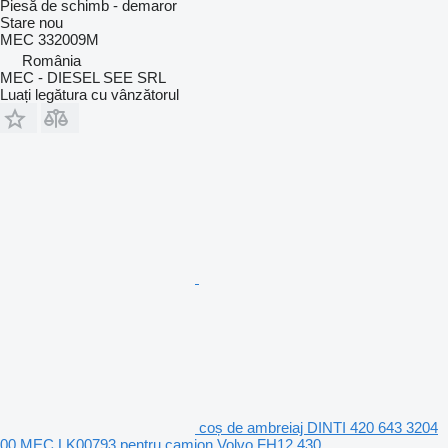
Piesă de schimb - demaror
Stare
nou
MEC 332009M
România
MEC - DIESEL SEE SRL
Luați legătura cu vânzătorul
coș de ambreiaj DINTI 420 643 3204
00 MEC LK00793 pentru camion Volvo FH12 430