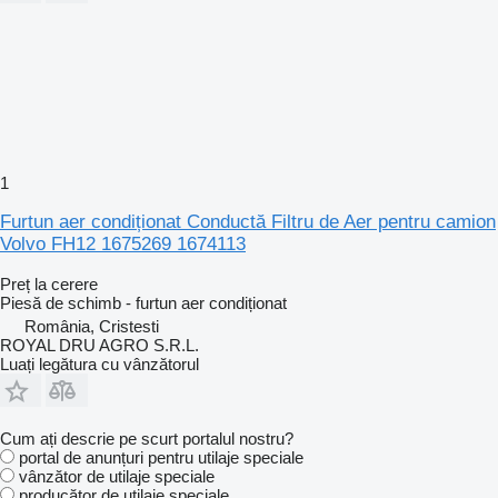
1
Furtun aer condiționat Conductă Filtru de Aer pentru camion
Volvo FH12 1675269 1674113
Preț la cerere
Piesă de schimb - furtun aer condiționat
România, Cristesti
ROYAL DRU AGRO S.R.L.
Luați legătura cu vânzătorul
Cum ați descrie pe scurt portalul nostru?
portal de anunțuri pentru utilaje speciale
vânzător de utilaje speciale
producător de utilaje speciale