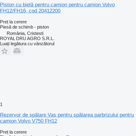
Piston cu bielă pentru camion pentru camion Volvo
FH12/FH16, cod 20412200
Preț la cerere
Piesă de schimb - piston
România, Cristesti
ROYAL DRU AGRO S.R.L.
Luați legătura cu vânzătorul
1
Rezervor de spălare Vas pentru spălarea parbrizului pentru
camion Volvo V750 FH12
Preț la cerere