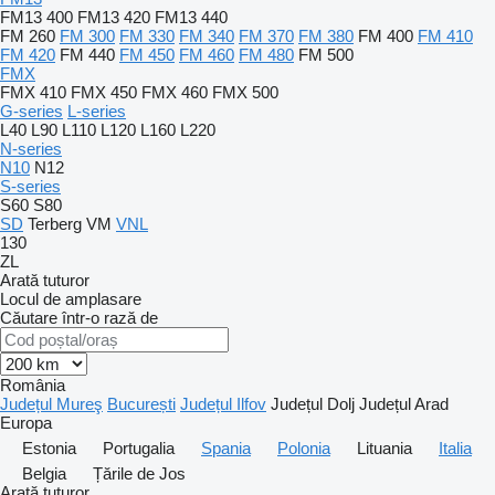
FM13 400
FM13 420
FM13 440
FM 260
FM 300
FM 330
FM 340
FM 370
FM 380
FM 400
FM 410
FM 420
FM 440
FM 450
FM 460
FM 480
FM 500
FMX
FMX 410
FMX 450
FMX 460
FMX 500
G-series
L-series
L40
L90
L110
L120
L160
L220
N-series
N10
N12
S-series
S60
S80
SD
Terberg
VM
VNL
130
ZL
Arată tuturor
Locul de amplasare
Căutare într-o rază de
România
Județul Mureş
București
Județul Ilfov
Județul Dolj
Județul Arad
Europa
Estonia
Portugalia
Spania
Polonia
Lituania
Italia
Belgia
Țările de Jos
Arată tuturor