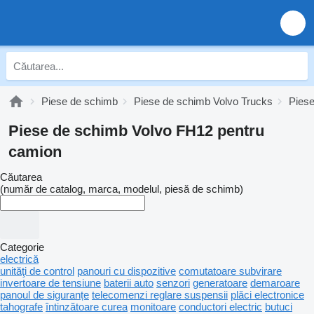
Piese de schimb
Piese de schimb Volvo Trucks
Pies
Piese de schimb Volvo FH12 pentru
camion
Căutarea
(număr de catalog, marca, modelul, piesă de schimb)
Categorie
electrică
unităţi de control
panouri cu dispozitive
comutatoare subvirare
invertoare de tensiune
baterii auto
senzori
generatoare
demaroare
panoul de siguranțe
telecomenzi reglare suspensii
plăci electronice
tahografe
întinzătoare curea
monitoare
conductori electric
butuci