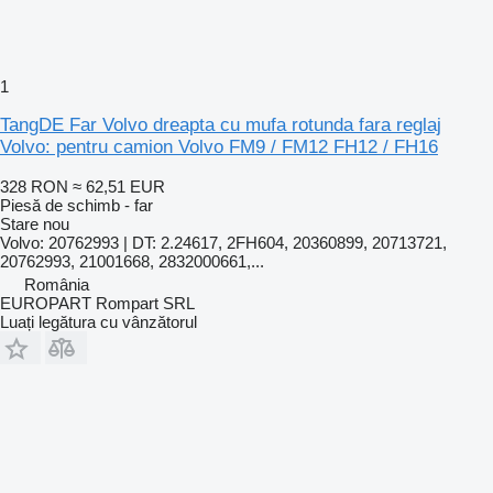
1
TangDE Far Volvo dreapta cu mufa rotunda fara reglaj
Volvo: pentru camion Volvo FM9 / FM12 FH12 / FH16
328 RON
≈ 62,51 EUR
Piesă de schimb - far
Stare
nou
Volvo: 20762993 | DT: 2.24617, 2FH604, 20360899, 20713721,
20762993, 21001668, 2832000661,...
România
EUROPART Rompart SRL
Luați legătura cu vânzătorul