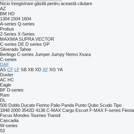
Nicio înregistrare găsită pentru această căutare
AZ
BM
HD
1304
1504
1604
A-series
Q-series
Probus
2-Series
X-Series
MAXIMA
SUPRA
VECTOR
C-series
DE
D series
GP
Silverado
Tahoe
Berlingo
C-series
Jumper
Jumpy
Nemo
Xsara
C-series
DAF
AS
CF
LF
SB
XB
XD
XF
XG
YA
Duster
AC
HC
Eagle
BF
D-series
Ram
DL
500
Doblo
Ducato
Fiorino
Palio
Panda
Punto
Qubo
Scudo
Tipo
1848
2000
3542D
4136
C-MAX
Cargo
Escort
F-MAX
F-series
Fiesta
Focus
Mondeo
Tourneo
Transit
Cascadia
W-series
53