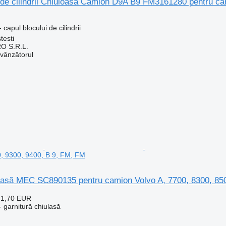
i de cilindrii Chiuloasa Camion D9A B9 FM3161280 pentru 
capul blocului de cilindrii
testi
O S.R.L.
 vânzătorul
, 9300, 9400, B 9, FM, FM
ulasă MEC SC890135 pentru camion Volvo A, 7700, 8300, 85
71,70 EUR
 garnitură chiulasă