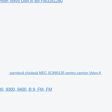
camion Volvo D9A și B9 FM3161280
garnitură chiulasă MEC SC890135 pentru camion Volvo A,
00, 9300, 9400, B 9, FM, FM