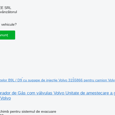
EE SRL
 vânzătorul
u vehicule?
anunț
elor B9L / D9 cu supape de injecție Volvo 3155866 pentru camion Vol
rador de Gás com válvulas Volvo Unitate de amestecare a g
 Volvo
schimb pentru sistemul de evacuare