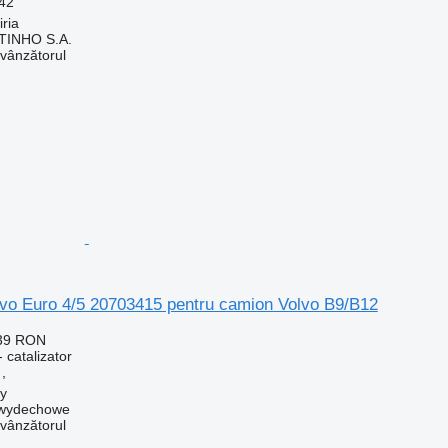
42
iria
TINHO S.A.
 vânzătorul
lvo Euro 4/5 20703415 pentru camion Volvo B9/B12
439 RON
 catalizator
,
by
y wydechowe
 vânzătorul