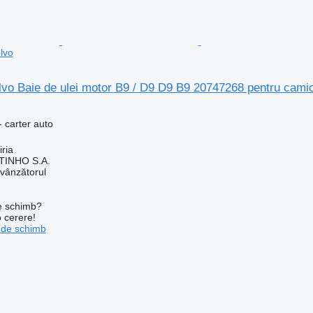
lvo
lvo Baie de ulei motor B9 / D9 D9 B9 20747268 pentru cami
 carter auto
iria
TINHO S.A.
 vânzătorul
de schimb?
o cerere!
 de schimb