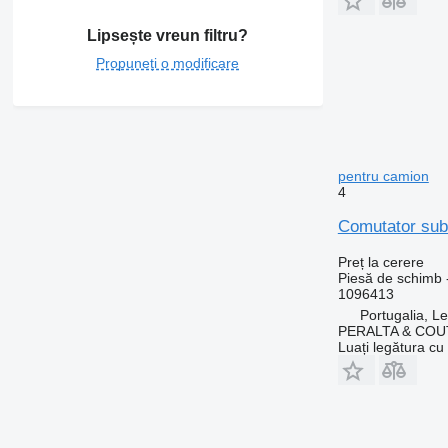
Lipsește vreun filtru?
Propuneți o modificare
pentru camion
4
Comutator sub
Preț la cerere
Piesă de schimb 
1096413
Portugalia, Le
PERALTA & COU
Luați legătura cu