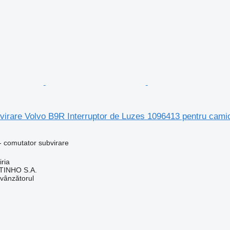
virare Volvo B9R Interruptor de Luzes 1096413 pentru cami
- comutator subvirare
iria
TINHO S.A.
 vânzătorul