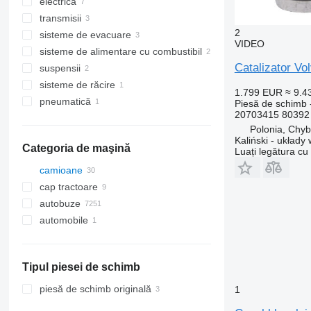
electrică
motoare
transmisii
cartere auto
unităţi de control
2
sisteme de evacuare
capetele blocului de cilindrii
comutatoare subvirare
prize de putere
VIDEO
sisteme de alimentare cu combustibil
pistoane
discuri de ambreiaj
catalizatoare
Catalizator Vo
suspensii
prinderi
pompe Adblue
injectoare
sisteme de răcire
turbocompresoare
alte piese de schimb pentru
filtre de aer
pompe de servodirecţie
1.799 EUR
≈ 9.
sistemul de evacuare
pneumatică
garnituri chiulasă
ambreiaj ventilator
Piesă de schimb -
20703415 80392 
supape ERG
compresoare pneumatice
Polonia, Chy
băi de ulei de motor
Kaliński - układ
Categoria de maşină
Luați legătura cu
camioane
cap tractoare
autobuze
automobile
Tipul piesei de schimb
piesă de schimb originală
1