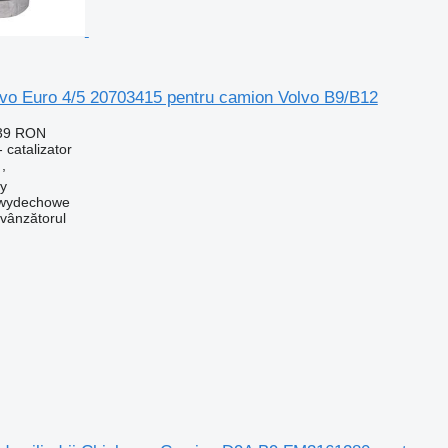
lvo Euro 4/5 20703415 pentru camion Volvo B9/B12
439 RON
 catalizator
,
by
y wydechowe
 vânzătorul