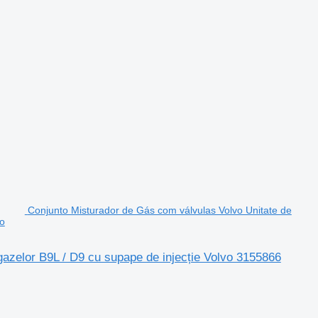
Conjunto Misturador de Gás com válvulas Volvo Unitate de
vo
azelor B9L / D9 cu supape de injecție Volvo 3155866