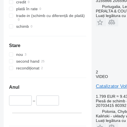
3155866 205590
FL611
FM 340
credit
Portugalia, Le
FL612
FM 370
plată în rate
PERALTA & COU
FL614
FM 380
Luați legătura cu
trade-in (schimb cu diferență de plată)
FL615
FM 400
schimb
FL618
FM 410
FL619
FM 420
FM 440
Stare
FM 450
nou
FM 460
second hand
FM 480
recondiționat
FM 500
2
VIDEO
Catalizator Vo
Anul
1.799 EUR
≈ 9.
–
Piesă de schimb -
20703415 80392 
Polonia, Chy
Kaliński - układ
Luați legătura cu