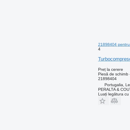
21898404 pentru
4
Turbocompreso
Preț la cerere
Piesă de schimb 
21898404
Portugalia, Le
PERALTA & COU
Luați legătura cu