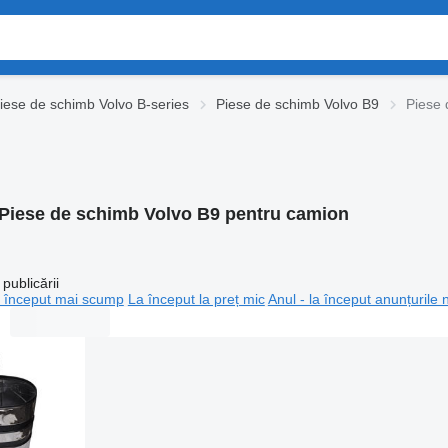
iese de schimb Volvo B-series
Piese de schimb Volvo B9
Piese 
Piese de schimb Volvo B9 pentru camion
publicării
 început mai scump
La început la preț mic
Anul - la început anunțurile 