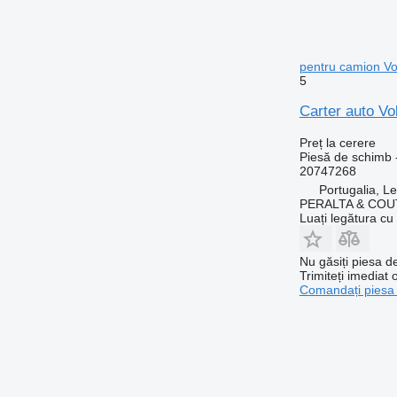
pentru camion Vo
5
Carter auto Vo
Preț la cerere
Piesă de schimb -
20747268
Portugalia, Le
PERALTA & COU
Luați legătura cu
Nu găsiți piesa 
Trimiteți imediat 
Comandați piesa