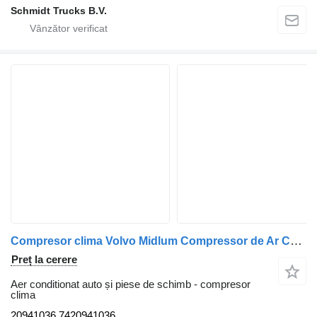
Schmidt Trucks B.V.
Compresor clima Volvo Midlum Compressor de Ar Condicionado SD7H15 FL6;FL12 20941036 pentru camion Volvo FL 10 / FL 12 / FL 6
Preț la cerere
Aer conditionat auto și piese de schimb - compresor
clima
20941036 7420941036