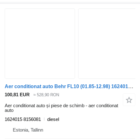
Aer conditionat auto Behr FL10 (01.85-12.98) 1624015 pentru camion Volvo FL, FL6, FL7, FL10, FL12, FS718 (1985-2005)
100,81 EUR
≈ 528,90 RON
Aer conditionat auto și piese de schimb - aer conditionat
auto
1624015 8156081
diesel
Estonia, Tallinn