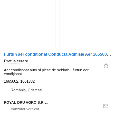
Furtun aer condiționat Conductă Admisie Aer 1665602, 1661382 pentru camion Volvo V560 FL10
Preț la cerere
Aer conditionat auto și piese de schimb - furtun aer
condiționat
1665602, 1661382
România, Cristesti
ROYAL DRU AGRO S.R.L.