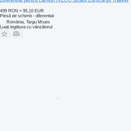
Diferential pentru camion IVECO Stralis Eurocargo Trakker
499 RON
≈ 95,10 EUR
Piesă de schimb - diferential
România, Targu Mrues
Luați legătura cu vânzătorul