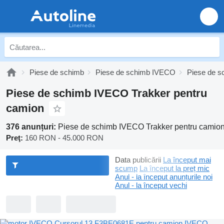
Piese de schimb
Piese de schimb IVECO
Piese de s
Piese de schimb IVECO Trakker pentru
camion
376 anunțuri:
Piese de schimb IVECO Trakker pentru camio
Preţ:
160 RON - 45.000 RON
Data publicării
La început mai
scump
La început la preț mic
Anul - la început anunțurile noi
Anul - la început vechi