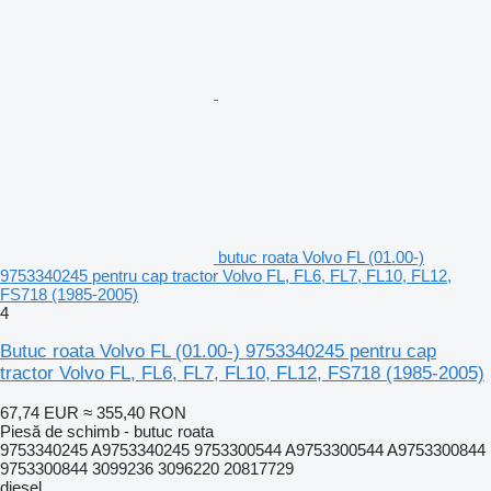
butuc roata Volvo FL (01.00-)
9753340245 pentru cap tractor Volvo FL, FL6, FL7, FL10, FL12,
FS718 (1985-2005)
4
Butuc roata Volvo FL (01.00-) 9753340245 pentru cap
tractor Volvo FL, FL6, FL7, FL10, FL12, FS718 (1985-2005)
67,74 EUR
≈ 355,40 RON
Piesă de schimb - butuc roata
9753340245 A9753340245 9753300544 A9753300544 A9753300844
9753300844 3099236 3096220 20817729
diesel