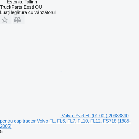
Estonia, Tallinn
TruckParts Eesti OÜ
Luați legătura cu vânzătorul
Volvo, Yvel FL (01.00-) 20483840
pentru cap tractor Volvo FL, FL6, FL7, FL10, FL12, FS718 (1985-
2005)
5