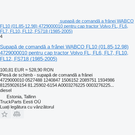
supapă de comandă a frânei WABCO
FL10 (01.85-12.98) 4729000010 pentru cap tractor Volvo FL, FL6,
FL7, FL10, FL12, FS718 (1985-2005)
4
Supapă de comandă a frânei WABCO FL10 (01.85-12.98)
4729000010 pentru cap tractor Volvo FL, FL6, FL7, FL10,
FL12, FS718 (1985-2005)
100,81 EUR
≈ 528,90 RON
Piesă de schimb - supapă de comandă a frânei
4729000010 0527488 1240847 1506152 2089751 1934986
81259026154 81.25902-6154 A0003276225 0003276225...
diesel
Estonia, Tallinn
TruckParts Eesti OÜ
Luați legătura cu vânzătorul