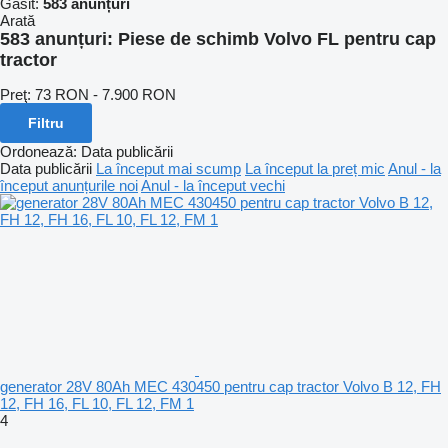
Găsit:
583 anunțuri
Arată
583 anunțuri:
Piese de schimb Volvo FL pentru cap
tractor
Preţ:
73 RON - 7.900 RON
Filtru
Ordonează
:
Data publicării
Data publicării
La început mai scump
La început la preț mic
Anul - la
început anunțurile noi
Anul - la început vechi
generator 28V 80Ah MEC 430450 pentru cap tractor Volvo B 12, FH
12, FH 16, FL 10, FL 12, FM 1
4