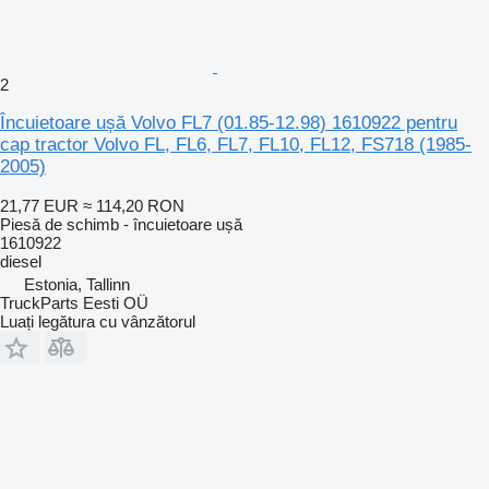
2
Încuietoare ușă Volvo FL7 (01.85-12.98) 1610922 pentru
cap tractor Volvo FL, FL6, FL7, FL10, FL12, FS718 (1985-
2005)
21,77 EUR
≈ 114,20 RON
Piesă de schimb - încuietoare ușă
1610922
diesel
Estonia, Tallinn
TruckParts Eesti OÜ
Luați legătura cu vânzătorul