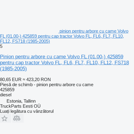
pinion pentru arbore cu came Volvo
FL (01.00-) 425859 pentru cap tractor Volvo FL, FL6, FL7, FL10,
FL12, FS718 (1985-2005)
5
Pinion pentru arbore cu came Volvo FL (01.00-) 425859
pentru cap tractor Volvo FL, FL6, FL7, FL10, FL12, FS718
(1985-2005)
80,65 EUR
≈ 423,20 RON
Piesă de schimb - pinion pentru arbore cu came
425859
diesel
Estonia, Tallinn
TruckParts Eesti OÜ
Luați legătura cu vânzătorul