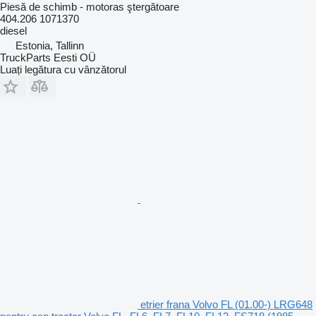
Piesă de schimb - motoras ştergătoare
404.206 1071370
diesel
Estonia, Tallinn
TruckParts Eesti OÜ
Luați legătura cu vânzătorul
etrier frana Volvo FL (01.00-) LRG648