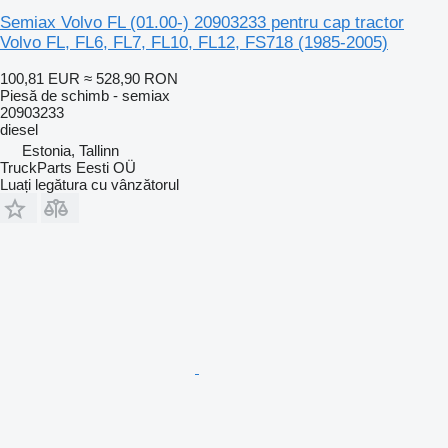
Semiax Volvo FL (01.00-) 20903233 pentru cap tractor
Volvo FL, FL6, FL7, FL10, FL12, FS718 (1985-2005)
100,81 EUR
≈ 528,90 RON
Piesă de schimb - semiax
20903233
diesel
Estonia, Tallinn
TruckParts Eesti OÜ
Luați legătura cu vânzătorul