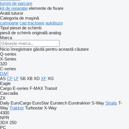
lumini de parcare
kit de reparatie
elemente de fixare
Arată tuturor
Categoria de maşină
camioane
cap tractoare
autobuze
Tipul piesei de schimb
piesă de schimb originală
analog
Marca
Nicio înregistrare găsită pentru această căutare
Q-series
X-Series
320
C-series
DAF
AS
CF
LF
SB
XB
XD
XF
XG
Eagle
Cargo
E-series
F-MAX
Transit
Cascadia
ZX
Daily
EuroCargo
EuroStar
Eurotech
Eurotrakker
S-Way
Stralis
T-
Way
Trakker
Turbostar
X-Way
4300
NPR
3DX
250
PC