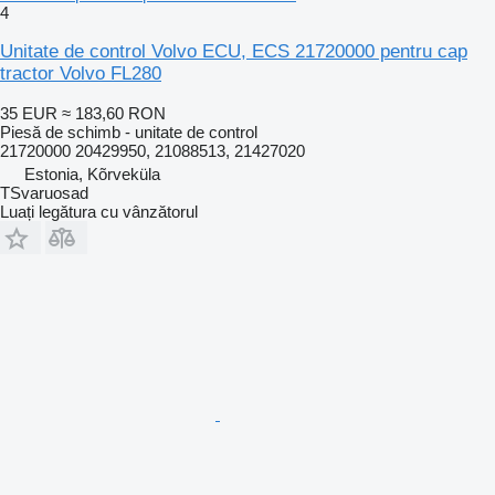
4
Unitate de control Volvo ECU, ECS 21720000 pentru cap
tractor Volvo FL280
35 EUR
≈ 183,60 RON
Piesă de schimb - unitate de control
21720000 20429950, 21088513, 21427020
Estonia, Kõrveküla
TSvaruosad
Luați legătura cu vânzătorul