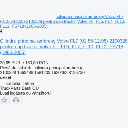
cilindru principal ambreiaj Volvo FL7
(01.85-12.98) 2100328 pentru cap tractor Volvo FL, FL6, FL7, FL10,
FL12, FS718 (1985-2005)
4
Cilindru principal ambreiaj Volvo FL7 (01.85-12.98) 2100328
pentru cap tractor Volvo FL, FL6, FL7, FL10, FL12, FS718
(1985-2005)
30,65 EUR
≈ 160,80 RON
Piesă de schimb - cilindru principal ambreiaj
2100328 1669488 1581209 1620462 8126730
diesel
Estonia, Tallinn
TruckParts Eesti OÜ
Luați legătura cu vânzătorul