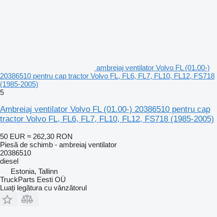
ambreiaj ventilator Volvo FL (01.00-)
20386510 pentru cap tractor Volvo FL, FL6, FL7, FL10, FL12, FS718
(1985-2005)
5
Ambreiaj ventilator Volvo FL (01.00-) 20386510 pentru cap
tractor Volvo FL, FL6, FL7, FL10, FL12, FS718 (1985-2005)
50 EUR
≈ 262,30 RON
Piesă de schimb - ambreiaj ventilator
20386510
diesel
Estonia, Tallinn
TruckParts Eesti OÜ
Luați legătura cu vânzătorul