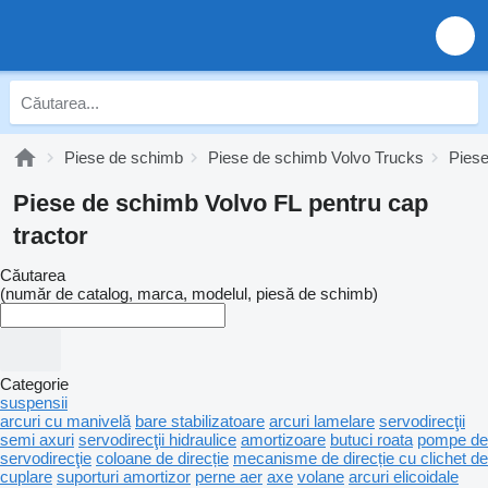
Piese de schimb
Piese de schimb Volvo Trucks
Piese
Piese de schimb Volvo FL pentru cap
tractor
Căutarea
(număr de catalog, marca, modelul, piesă de schimb)
Categorie
suspensii
arcuri cu manivelă
bare stabilizatoare
arcuri lamelare
servodirecţii
semi axuri
servodirecţii hidraulice
amortizoare
butuci roata
pompe de
servodirecţie
coloane de direcție
mecanisme de direcție cu clichet de
cuplare
suporturi amortizor
perne aer
axe
volane
arcuri elicoidale