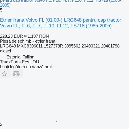
pentru cap tractor Volvo FL, FL6, FL7, FL10, FL12, FS718 (1985-
2005)
5
Etrier frana Volvo FL (01.00-) LRG648 pentru cap tractor
Volvo FL, FL6, FL7, FL10, FL12, FS718 (1985-2005)
228,23 EUR
≈ 1.197 RON
Piesă de schimb - etrier frana
LRG648 MXC9306011 1527378R 3095662 20400321 20401798
diesel
Estonia, Tallinn
TruckParts Eesti OÜ
Luați legătura cu vânzătorul
2