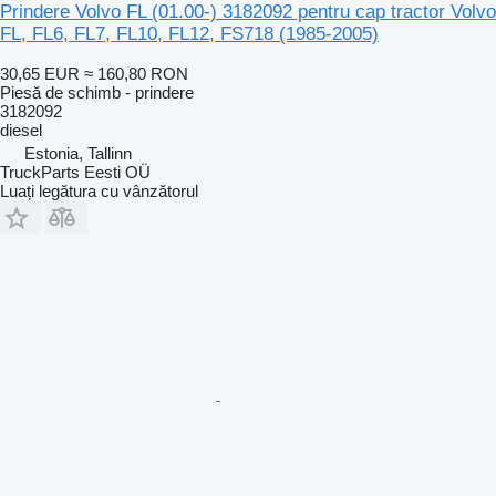
Prindere Volvo FL (01.00-) 3182092 pentru cap tractor Volvo
FL, FL6, FL7, FL10, FL12, FS718 (1985-2005)
30,65 EUR
≈ 160,80 RON
Piesă de schimb - prindere
3182092
diesel
Estonia, Tallinn
TruckParts Eesti OÜ
Luați legătura cu vânzătorul