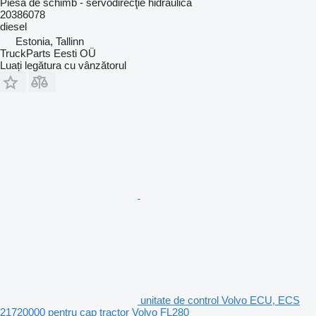
Piesă de schimb - servodirecţie hidraulică
20386078
diesel
Estonia, Tallinn
TruckParts Eesti OÜ
Luați legătura cu vânzătorul
unitate de control Volvo ECU, ECS
21720000 pentru cap tractor Volvo FL280