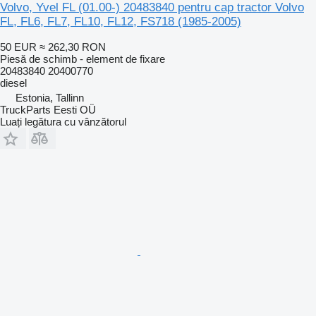
Volvo, Yvel FL (01.00-) 20483840 pentru cap tractor Volvo
FL, FL6, FL7, FL10, FL12, FS718 (1985-2005)
50 EUR
≈ 262,30 RON
Piesă de schimb - element de fixare
20483840 20400770
diesel
Estonia, Tallinn
TruckParts Eesti OÜ
Luați legătura cu vânzătorul