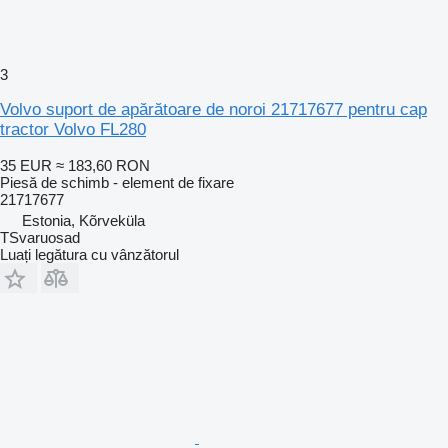
3
Volvo suport de apărătoare de noroi 21717677 pentru cap
tractor Volvo FL280
35 EUR
≈ 183,60 RON
Piesă de schimb - element de fixare
21717677
Estonia, Kõrveküla
TSvaruosad
Luați legătura cu vânzătorul