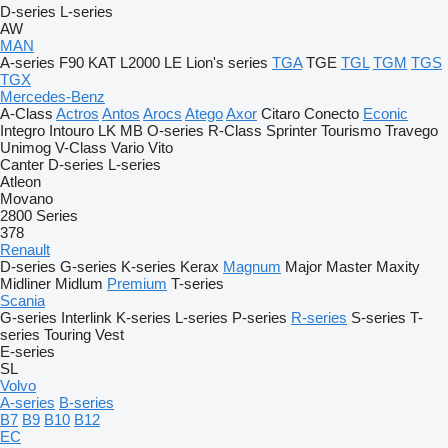
D-series
L-series
AW
MAN
A-series
F90
KAT
L2000
LE
Lion's series
TGA
TGE
TGL
TGM
TGS
TGX
Mercedes-Benz
A-Class
Actros
Antos
Arocs
Atego
Axor
Citaro
Conecto
Econic
Integro
Intouro
LK
MB
O-series
R-Class
Sprinter
Tourismo
Travego
Unimog
V-Class
Vario
Vito
Canter
D-series
L-series
Atleon
Movano
2800 Series
378
Renault
D-series
G-series
K-series
Kerax
Magnum
Major
Master
Maxity
Midliner
Midlum
Premium
T-series
Scania
G-series
Interlink
K-series
L-series
P-series
R-series
S-series
T-
series
Touring
Vest
E-series
SL
Volvo
A-series
B-series
B7
B9
B10
B12
EC