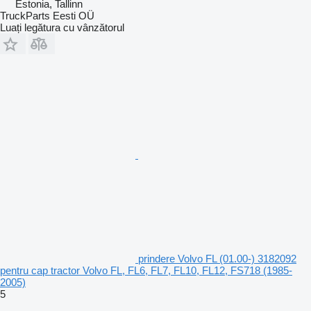
Estonia, Tallinn
TruckParts Eesti OÜ
Luați legătura cu vânzătorul
prindere Volvo FL (01.00-) 3182092
pentru cap tractor Volvo FL, FL6, FL7, FL10, FL12, FS718 (1985-
2005)
5