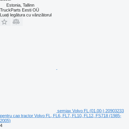
Estonia, Tallinn
TruckParts Eesti OÜ
Luați legătura cu vânzătorul
semiax Volvo FL (01.00-) 20903233
pentru cap tractor Volvo FL, FL6, FL7, FL10, FL12, FS718 (1985-
2005)
4