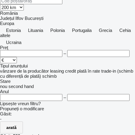
România
Județul Ilfov
București
Europa
Estonia
Lituania
Polonia
Portugalia
Grecia
Cehia
altele
Ucraina
Preţ
–
Tipul anunțului
vânzare
de la producător
leasing
credit
plată în rate
trade-in (schimb
cu diferență de plată)
schimb
Stare
nou
second hand
Anul
–
Lipsește vreun filtru?
Propuneți o modificare
Găsit:
-
arată