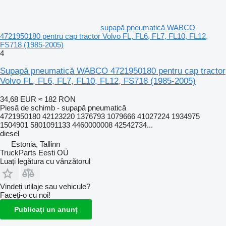
supapă pneumatică WABCO
4721950180 pentru cap tractor Volvo FL, FL6, FL7, FL10, FL12,
FS718 (1985-2005)
4
Supapă pneumatică WABCO 4721950180 pentru cap tractor
Volvo FL, FL6, FL7, FL10, FL12, FS718 (1985-2005)
34,68 EUR
≈ 182 RON
Piesă de schimb - supapă pneumatică
4721950180 42123220 1376793 1079666 41027224 1934975
1504901 5801091133 4460000008 42542734...
diesel
Estonia, Tallinn
TruckParts Eesti OÜ
Luați legătura cu vânzătorul
Vindeți utilaje sau vehicule?
Faceți-o cu noi!
Publicați un anunț