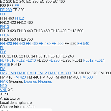
EC 210
EC 240
EC 290
EC 360
EC 460
F88
F89
FE
FE 280
FE 320
FH
FH4 460
FH12
FH12 420
FH12 460
FH13
FH13 420
FH13 440
FH13 460
FH13 480
FH13 500
FH16
FH16 550
FH16 750
FH 420
FH 440
FH 460
FH 480
FH 500
FH 520
FH 540
FL
FL6
FL6 11
FL6 12
FL6 14
FL6 15
FL6 18
FL6 240
FL7
FL10
FL12
FL240
FL 260
FL 280
FL 290
FL611
FL612
FL614
FL615
FL618
FM
FM7
FM9
FM10
FM11
FM12
FM13
FM 300
FM 330
FM 370
FM 380
FM 410
FM 420
FM 440
FM 450
FM 460
FM 480
FM 500
FMX
G-series
L-series
N-series
N10
VNL
XC
XC90
Arată tuturor
Locul de amplasare
Căutare într-o rază de