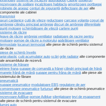
exterioare
sisteme de încălzire
autoradiouri
cabine
spoileruri
rezervoare de spălare
incalzitoare habitaclu
amortizoare portbagaj
robinete de aragaz
centuri de siguranță
deflectoare de aer
alte
componente ale cabinei
transmisii
axuri cardanice
cutii de viteze
reductoare
carcase volanta
coşuri de
ambreiaj
cilindru principal ambreiaj
discuri de ambreiaj
diferentiale
punţi motoare
schimbătoare de viteză
cartere punți
sisteme de răcire
țeave de răcire
ambreiaj ventilator
radiatoare de racire pentru
motoare
pompe de răcire a motorului
apărătoare ventilator
termostate
locașuri termostat
alte piese de schimb pentru sistemul
de răcire
piese de schimb înveliș
aripi plastic
cutii acumulator auto
scări
grile radiator
alte componente
ale ansamblului de rezervă
sisteme de frânare
etriere frana
supape de comandă a frânei
cilindri principali de frână
manete frână de mână
supape pentru frâna de mână
alte piese ale
sistemului de fânare
pneumatică
supape pneumatice
modulatoare EBS
regulatore de aer
compresoare pneumatice
furtunuri
alte piese de schimb pneumatice
sisteme de evacuare
rezervoare AdBlue
pompe Adblue
silențiatoare
ţevi de eşapament
alte piese de schimb pentru sistemul de evacuare
lumini auto