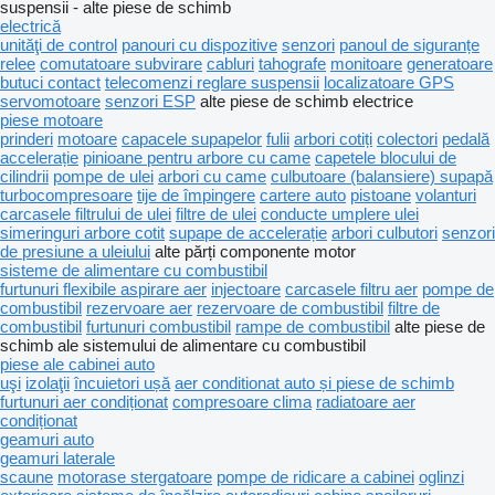
suspensii - alte piese de schimb
electrică
unităţi de control
panouri cu dispozitive
senzori
panoul de siguranțe
relee
comutatoare subvirare
cabluri
tahografe
monitoare
generatoare
butuci contact
telecomenzi reglare suspensii
localizatoare GPS
servomotoare
senzori ESP
alte piese de schimb electrice
piese motoare
prinderi
motoare
capacele supapelor
fulii
arbori cotiți
colectori
pedală
accelerație
pinioane pentru arbore cu came
capetele blocului de
cilindrii
pompe de ulei
arbori cu came
culbutoare (balansiere) supapă
turbocompresoare
tije de împingere
cartere auto
pistoane
volanturi
carcasele filtrului de ulei
filtre de ulei
conducte umplere ulei
simeringuri arbore cotit
supape de accelerație
arbori culbutori
senzori
de presiune a uleiului
alte părți componente motor
sisteme de alimentare cu combustibil
furtunuri flexibile aspirare aer
injectoare
carcasele filtru aer
pompe de
combustibil
rezervoare aer
rezervoare de combustibil
filtre de
combustibil
furtunuri combustibil
rampe de combustibil
alte piese de
schimb ale sistemului de alimentare cu combustibil
piese ale cabinei auto
uşi
izolaţii
încuietori ușă
aer conditionat auto și piese de schimb
furtunuri aer condiționat
compresoare clima
radiatoare aer
condiționat
geamuri auto
geamuri laterale
scaune
motorase stergatoare
pompe de ridicare a cabinei
oglinzi