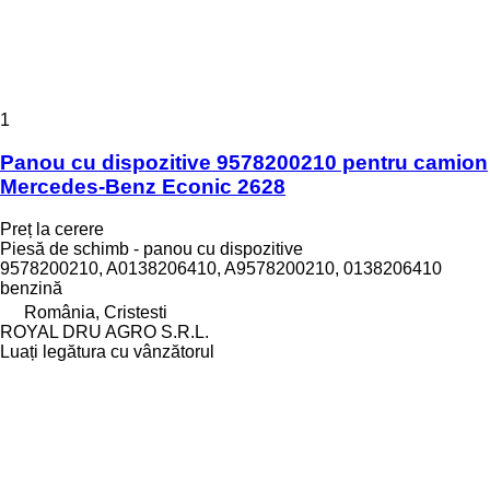
1
Panou cu dispozitive 9578200210 pentru camion
Mercedes-Benz Econic 2628
Preț la cerere
Piesă de schimb - panou cu dispozitive
9578200210, A0138206410, A9578200210, 0138206410
benzină
România, Cristesti
ROYAL DRU AGRO S.R.L.
Luați legătura cu vânzătorul