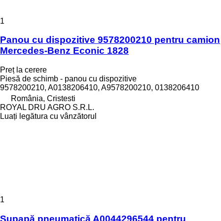
1
Panou cu dispozitive 9578200210 pentru camion
Mercedes-Benz Econic 1828
Preț la cerere
Piesă de schimb - panou cu dispozitive
9578200210, A0138206410, A9578200210, 0138206410
România, Cristesti
ROYAL DRU AGRO S.R.L.
Luați legătura cu vânzătorul
1
Supapă pneumatică A0044296544 pentru