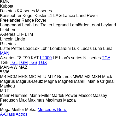
KMK
Kubota
D-series
KX-series
M-series
Kässbohrer
Kögel
Küster
L1
LAG
Lancia
Land Rover
Freelander
Range Rover
Langendorf
Leab
LeciTrailer
Legrand
Lemförder
Leoni
Leyland
Liebherr
A-series
LTF
LTM
Lincoln
Linde
R-series
Lister Petter
LoadLok
Lohr
Lombardini
LuK
Lucas
Luna
Luna
MAN
A-series
F8
F90
KAT
L2000
LE
Lion's series
NL series
TGA
TGE
TGL
TGM
TGS
TGX
MAN-VW
MAZ
5336
MB
MCM
MHS
MIC
MTU
MTZ Belarus
MWM
MX
MXN
Mack
Magirus
Magirus-Deutz
Magna
Magneti Marelli
Mahle Original
Manitou
MRT
Mann+Hummel
Mann-Filter
Martek Power
Mascot
Massey
Ferguson
Max
Maximus
Maximus
Mazda
6
Mega
Meiller
Mekra
Mercedes-Benz
A-Class
Actros