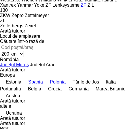
Xantrex
Yanmar
Yoke
ZF Lenksysteme
ZF
ZIL
130
ZKW
Zepro
Zettelmeyer
ZL
Zetterbergs
Zexel
Arată tuturor
Locul de amplasare
Căutare într-o rază de
România
Județul Mureş
Județul Arad
Arată tuturor
Europa
Estonia
Spania
Polonia
Țările de Jos
Italia
Portugalia
Belgia
Grecia
Germania
Marea Britanie
Austria
Arată tuturor
altele
Ucraina
Arată tuturor
Arată tuturor
Preţ