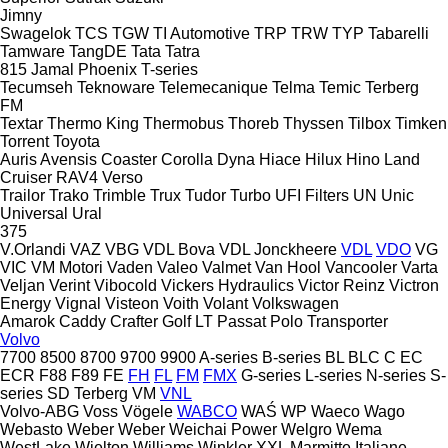
Jimny
Swagelok
TCS
TGW
TI Automotive
TRP
TRW
TYP
Tabarelli
Tamware
TangDE
Tata
Tatra
815
Jamal
Phoenix
T-series
Tecumseh
Teknoware
Telemecanique
Telma
Temic
Terberg
FM
Textar
Thermo King
Thermobus
Thoreb
Thyssen
Tilbox
Timken
Torrent
Toyota
Auris
Avensis
Coaster
Corolla
Dyna
Hiace
Hilux
Hino
Land
Cruiser
RAV4
Verso
Trailor
Trako
Trimble
Trux
Tudor
Turbo
UFI Filters
UN
Unic
Universal
Ural
375
V.Orlandi
VAZ
VBG
VDL Bova
VDL Jonckheere
VDL
VDO
VG
VIC
VM Motori
Vaden
Valeo
Valmet
Van Hool
Vancooler
Varta
Veljan
Verint
Vibocold
Vickers Hydraulics
Victor Reinz
Victron
Energy
Vignal
Visteon
Voith
Volant
Volkswagen
Amarok
Caddy
Crafter
Golf
LT
Passat
Polo
Transporter
Volvo
7700
8500
8700
9700
9900
A-series
B-series
BL
BLC
C
EC
ECR
F88
F89
FE
FH
FL
FM
FMX
G-series
L-series
N-series
S-
series
SD
Terberg
VM
VNL
Volvo-ABG
Voss
Vögele
WABCO
WAŚ
WP
Waeco
Wago
Webasto
Weber
Weber
Weichai Power
Welgro
Wema
WestLake
Wielton
Williams
Winkler
XXL Marmitte Italiane