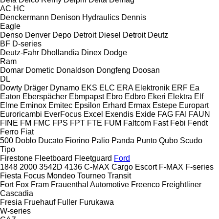
AC
HC
Denckermann
Denison Hydraulics
Dennis
Eagle
Denso
Denver
Depo
Detroit Diesel
Detroit
Deutz
BF
D-series
Deutz-Fahr
Dhollandia
Dinex
Dodge
Ram
Domar
Dometic
Donaldson
Dongfeng
Doosan
DL
Dowty
Dräger
Dynamo
EKS
ELC
ERA Elektronik
ERF
Ea
Eaton
Eberspächer
Ebmpapst
Ebro
Edbro
Ekeri
Elektra
Elf
Elme
Eminox
Emitec
Epsilon
Erhard
Ermax
Estepe
Europart
Euroricambi
EverFocus
Excel
Exendis
Exide
FAG
FAI
FAUN
FINE
FM
FMC
FPS
FPT
FTE
FUM
Faltcom
Fast
Febi
Fendt
Ferro
Fiat
500
Doblo
Ducato
Fiorino
Palio
Panda
Punto
Qubo
Scudo
Tipo
Firestone
Fleetboard
Fleetguard
Ford
1848
2000
3542D
4136
C-MAX
Cargo
Escort
F-MAX
F-series
Fiesta
Focus
Mondeo
Tourneo
Transit
Fort
Fox
Fram
Frauenthal Automotive
Freenco
Freightliner
Cascadia
Fresia
Fruehauf
Fuller
Furukawa
W-series