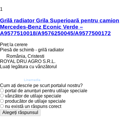
1
Grilă radiator Grila Superioară pentru camion
Mercedes-Benz Econic Verde –
A9577510018/A9576250045/A9577500172
Preț la cerere
Piesă de schimb - grilă radiator
România, Cristesti
ROYAL DRU AGRO S.R.L.
Luați legătura cu vânzătorul
Cum ați descrie pe scurt portalul nostru?
portal de anunțuri pentru utilaje speciale
vânzător de utilaje speciale
producător de utilaje speciale
nu există un răspuns corect
Alegeți răspunsul