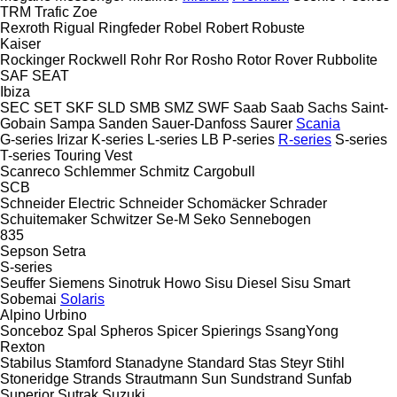
TRM
Trafic
Zoe
Rexroth
Rigual
Ringfeder
Robel
Robert
Robuste
Kaiser
Rockinger
Rockwell
Rohr
Ror
Rosho
Rotor
Rover
Rubbolite
SAF
SEAT
Ibiza
SEC
SET
SKF
SLD
SMB
SMZ
SWF
Saab
Saab
Sachs
Saint-
Gobain
Sampa
Sanden
Sauer-Danfoss
Saurer
Scania
G-series
Irizar
K-series
L-series
LB
P-series
R-series
S-series
T-series
Touring
Vest
Scanreco
Schlemmer
Schmitz Cargobull
SCB
Schneider Electric
Schneider
Schomäcker
Schrader
Schuitemaker
Schwitzer
Se-M
Seko
Sennebogen
835
Sepson
Setra
S-series
Seuffer
Siemens
Sinotruk Howo
Sisu Diesel
Sisu
Smart
Sobemai
Solaris
Alpino
Urbino
Sonceboz
Spal
Spheros
Spicer
Spierings
SsangYong
Rexton
Stabilus
Stamford
Stanadyne
Standard
Stas
Steyr
Stihl
Stoneridge
Strands
Strautmann
Sun
Sundstrand
Sunfab
Superior
Sutrak
Suzuki