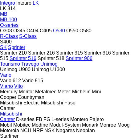
Integro
Intouro
LK
LK 814
MB
MB 100
O-series
O303
O345
O404
O405
O530
O550
O580
R-Class
S-Class
S400
SK
Sprinter
Sprinter 210
Sprinter 216
Sprinter 315
Sprinter 316
Sprinter
515
Sprinter 516
Sprinter 518
Sprinter 906
Tourismo
Travego
Unimog
Unimog U900
Unimog U1300
Vario
Vario 612
Vario 815
Viano
Vito
Mercury
Meritor
Metalmec
Metec
Michelin
Mini
Cooper
Countryman
Mitsubishi Electric
Mitsubishi Fuso
Canter
Mitsubishi
Canter
D-series
FB
FG
L-series
Montero
Pajero
Mobil
Mobitec
Modine
Modul-System
Monark
Monroe
Moog
Motorola
NCH
NRF
NSK
Nagares
Neoplan
Starliner