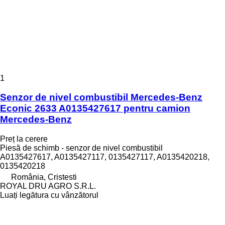
1
Senzor de nivel combustibil Mercedes-Benz
Econic 2633 A0135427617 pentru camion
Mercedes-Benz
Preț la cerere
Piesă de schimb - senzor de nivel combustibil
A0135427617, A0135427117, 0135427117, A0135420218,
0135420218
România, Cristesti
ROYAL DRU AGRO S.R.L.
Luați legătura cu vânzătorul