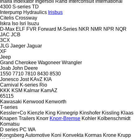
Inalfa
Indexator
Ingersoll Rand
Interconsult
International
4300
S-series
TD
Interpump Hydraulics
Irisbus
Citelis
Crossway
Iskra
Iso
Isri
Isuzu
D-Max
ELF
FVR
Forward
M-Series
NKR
NMR
NPR
NQR
JAC
JCB
3CX
JLG
Jaeger
Jaguar
XF
Jeep
Grand Cherokee
Wagoneer
Wrangler
Joab
John Deere
1550
7710
7810
8430
8530
Jonesco
Jost
KAvZ
KIA
Carnival
K-series
Rio
KKK
KSM
Kalmar
KamAZ
65115
Kawasaki
Kenwood
Kenworth
T-series
Kessler+Co
Kienzle
King
Kinnegrip
Kinshofer
Kissling
Klaas
Knapen Trailers
Knorr
Knorr-Bremse
Kohler
Kolbenschmidt
Komatsu
D series
PC
WA
Kongsberg Automotive
Koni
Konvekta
Kormas
Krone
Krupp