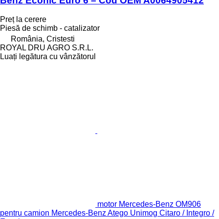
Benz Econic Euro 6 – Cod OEM A0064905412
Preț la cerere
Piesă de schimb - catalizator
România, Cristesti
ROYAL DRU AGRO S.R.L.
Luați legătura cu vânzătorul
motor Mercedes-Benz OM906
pentru camion Mercedes-Benz Atego Unimog Citaro / Integro /