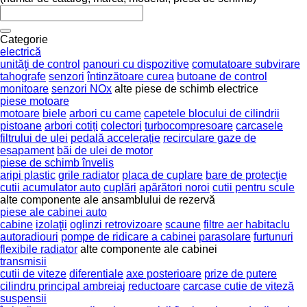
Categorie
electrică
unităţi de control
panouri cu dispozitive
comutatoare subvirare
tahografe
senzori
întinzătoare curea
butoane de control
monitoare
senzori NOx
alte piese de schimb electrice
piese motoare
motoare
biele
arbori cu came
capetele blocului de cilindrii
pistoane
arbori cotiți
colectori
turbocompresoare
carcasele
filtrului de ulei
pedală accelerație
recirculare gaze de
eșapament
băi de ulei de motor
piese de schimb înveliș
aripi plastic
grile radiator
placa de cuplare
bare de protecţie
cutii acumulator auto
cuplări
apărători noroi
cutii pentru scule
alte componente ale ansamblului de rezervă
piese ale cabinei auto
cabine
izolaţii
oglinzi retrovizoare
scaune
filtre aer habitaclu
autoradiouri
pompe de ridicare a cabinei
parasolare
furtunuri
flexibile radiator
alte componente ale cabinei
transmisii
cutii de viteze
diferentiale
axe posterioare
prize de putere
cilindru principal ambreiaj
reductoare
carcase cutie de viteză
suspensii