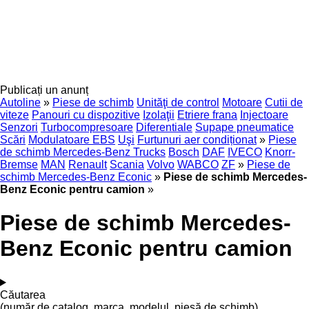
Publicați un anunț
Autoline
»
Piese de schimb
Unităţi de control
Motoare
Cutii de
viteze
Panouri cu dispozitive
Izolaţii
Etriere frana
Injectoare
Senzori
Turbocompresoare
Diferentiale
Supape pneumatice
Scări
Modulatoare EBS
Uşi
Furtunuri aer condiționat
»
Piese
de schimb Mercedes-Benz Trucks
Bosch
DAF
IVECO
Knorr-
Bremse
MAN
Renault
Scania
Volvo
WABCO
ZF
»
Piese de
schimb Mercedes-Benz Econic
»
Piese de schimb Mercedes-
Benz Econic pentru camion
»
Piese de schimb Mercedes-
Benz Econic pentru camion
Căutarea
(număr de catalog, marca, modelul, piesă de schimb)