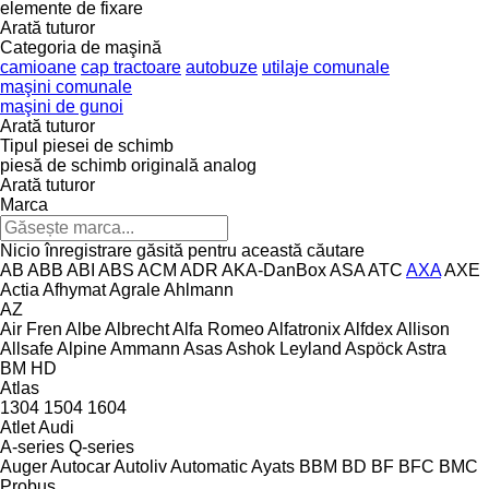
elemente de fixare
Arată tuturor
Categoria de maşină
camioane
cap tractoare
autobuze
utilaje comunale
maşini comunale
maşini de gunoi
Arată tuturor
Tipul piesei de schimb
piesă de schimb originală
analog
Arată tuturor
Marca
Nicio înregistrare găsită pentru această căutare
AB
ABB
ABI
ABS
ACM
ADR
AKA-DanBox
ASA
ATC
AXA
AXE
Actia
Afhymat
Agrale
Ahlmann
AZ
Air Fren
Albe
Albrecht
Alfa Romeo
Alfatronix
Alfdex
Allison
Allsafe
Alpine
Ammann
Asas
Ashok Leyland
Aspöck
Astra
BM
HD
Atlas
1304
1504
1604
Atlet
Audi
A-series
Q-series
Auger
Autocar
Autoliv
Automatic
Ayats
BBM
BD
BF
BFC
BMC
Probus