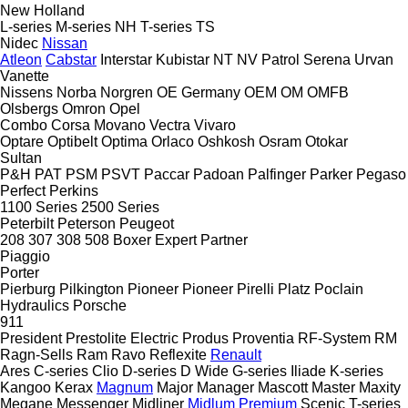
New Holland
L-series
M-series
NH
T-series
TS
Nidec
Nissan
Atleon
Cabstar
Interstar
Kubistar
NT
NV
Patrol
Serena
Urvan
Vanette
Nissens
Norba
Norgren
OE Germany
OEM
OM
OMFB
Olsbergs
Omron
Opel
Combo
Corsa
Movano
Vectra
Vivaro
Optare
Optibelt
Optima
Orlaco
Oshkosh
Osram
Otokar
Sultan
P&H
PAT
PSM
PSVT
Paccar
Padoan
Palfinger
Parker
Pegaso
Perfect
Perkins
1100 Series
2500 Series
Peterbilt
Peterson
Peugeot
208
307
308
508
Boxer
Expert
Partner
Piaggio
Porter
Pierburg
Pilkington
Pioneer
Pioneer
Pirelli
Platz
Poclain
Hydraulics
Porsche
911
President
Prestolite Electric
Produs
Proventia
RF-System
RM
Ragn-Sells
Ram
Ravo
Reflexite
Renault
Ares
C-series
Clio
D-series
D Wide
G-series
Iliade
K-series
Kangoo
Kerax
Magnum
Major
Manager
Mascott
Master
Maxity
Megane
Messenger
Midliner
Midlum
Premium
Scenic
T-series