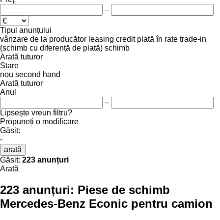
–
Tipul anunțului
vânzare
de la producător
leasing
credit
plată în rate
trade-in
(schimb cu diferență de plată)
schimb
Arată tuturor
Stare
nou
second hand
Arată tuturor
Anul
–
Lipsește vreun filtru?
Propuneți o modificare
Găsit:
-
arată
Găsit:
223 anunțuri
Arată
223 anunțuri:
Piese de schimb
Mercedes-Benz Econic pentru camion