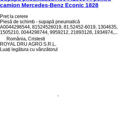
camion Mercedes-Benz Econic 1828
Preț la cerere
Piesă de schimb - supapă pneumatică
A0044296544, 81524526019, 81.52452-6019, 1304635,
1505210, 0044298744, 9959212, 21893128, 1934974,...
România, Cristesti
ROYAL DRU AGRO S.R.L.
Luați legătura cu vânzătorul