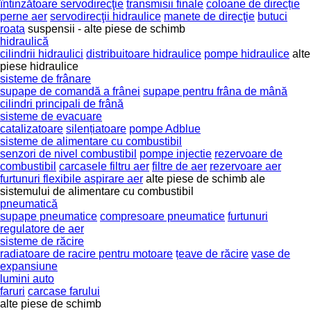
întinzătoare servodirecţie
transmisii finale
coloane de direcție
perne aer
servodirecţii hidraulice
manete de direcţie
butuci
roata
suspensii - alte piese de schimb
hidraulică
cilindrii hidraulici
distribuitoare hidraulice
pompe hidraulice
alte
piese hidraulice
sisteme de frânare
supape de comandă a frânei
supape pentru frâna de mână
cilindri principali de frână
sisteme de evacuare
catalizatoare
silențiatoare
pompe Adblue
sisteme de alimentare cu combustibil
senzori de nivel combustibil
pompe injectie
rezervoare de
combustibil
carcasele filtru aer
filtre de aer
rezervoare aer
furtunuri flexibile aspirare aer
alte piese de schimb ale
sistemului de alimentare cu combustibil
pneumatică
supape pneumatice
compresoare pneumatice
furtunuri
regulatore de aer
sisteme de răcire
radiatoare de racire pentru motoare
țeave de răcire
vase de
expansiune
lumini auto
faruri
carcase farului
alte piese de schimb