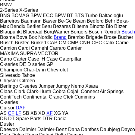
BMW
2-Series
X-Series
BNS
BOMAG
BPW ECO
BPW
BT
BTS Turbo
Baltacıoğlu
Barreiros
Baumann
Bawer
Be-Ge
Beam
Bedford
Behr
Beka-
Max
Bendix
Berliet
Beru
Bezares
Biltema
Binotto
Bio
Bitzer
Blaupunkt
Blueroad
BorgWarner
Borgers
Bosch Rexroth
Bosch
Bosma
Bova
Box Nordic
Brand
Brembo
Brigade
Brose
Bucher
Busch
Bustec
Bürkert
CAB
CM
CMP
CNH
CPC
Calix
Came
Camion
Cardi
Carnehl
Carraro
Carrier
MAXIMA
SUPRA
VECTOR
Carro
Carter
Case IH
Case
Caterpillar
C-series
DE
D series
GP
Champion
Char-Lynn
Chevrolet
Silverado
Tahoe
Chrysler
Citroen
Berlingo
C-series
Jumper
Jumpy
Nemo
Xsara
Claas
Clark
Clark-Hurth
Cobra
Cojali
Connect Air Springs
ContiTech
Continental
Crane
Ctek
Cummins
C-series
Cursor
DAF
AS
CF
LF
SB
XB
XD
XF
XG
YA
DB
DT Spare Parts
DTR
Dacia
Duster
Daewoo
Daimler
Daimler-Benz
Dana
Danfoss
Daubjerg
Dayco
Defa
Delco Remy
Delphi
Delta
Demag