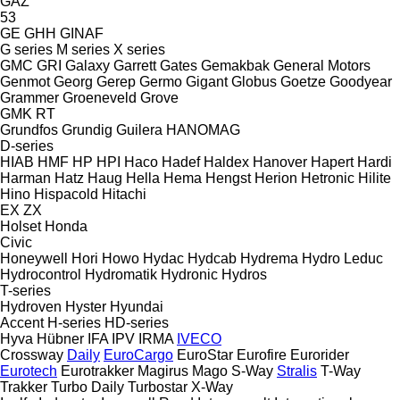
GAZ
53
GE
GHH
GINAF
G series
M series
X series
GMC
GRI
Galaxy
Garrett
Gates
Gemakbak
General Motors
Genmot
Georg
Gerep
Germo
Gigant
Globus
Goetze
Goodyear
Grammer
Groeneveld
Grove
GMK
RT
Grundfos
Grundig
Guilera
HANOMAG
D-series
HIAB
HMF
HP
HPI
Haco
Hadef
Haldex
Hanover
Hapert
Hardi
Harman
Hatz
Haug
Hella
Hema
Hengst
Herion
Hetronic
Hilite
Hino
Hispacold
Hitachi
EX
ZX
Holset
Honda
Civic
Honeywell
Hori
Howo
Hydac
Hydcab
Hydrema
Hydro Leduc
Hydrocontrol
Hydromatik
Hydronic
Hydros
T-series
Hydroven
Hyster
Hyundai
Accent
H-series
HD-series
Hyva
Hübner
IFA
IPV
IRMA
IVECO
Crossway
Daily
EuroCargo
EuroStar
Eurofire
Eurorider
Eurotech
Eurotrakker
Magirus
Mago
S-Way
Stralis
T-Way
Trakker
Turbo Daily
Turbostar
X-Way