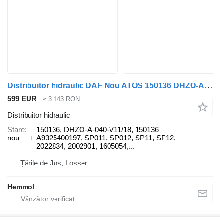
Distribuitor hidraulic DAF Nou ATOS 150136 DHZO-A-040-V11/18 pentru camion DAF
599 EUR
≈ 3.143 RON
Distribuitor hidraulic
Stare
150136, DHZO-A-040-V11/18, 150136
nou
A9325400197, SP011, SP012, SP11, SP12,
2022834, 2002901, 1605054,...
Țările de Jos, Losser
Hemmol