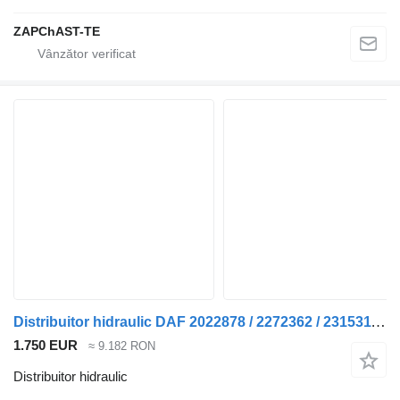
ZAPChAST-TE
Distribuitor hidraulic DAF 2022878 / 2272362 / 2315311 / 2347769 EHS-Power Pack pentru camion DAF CF / XD / XF / XG
1.750 EUR
≈ 9.182 RON
Distribuitor hidraulic