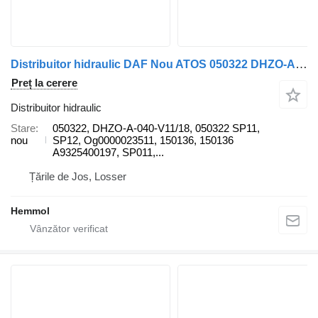
Distribuitor hidraulic DAF Nou ATOS 050322 DHZO-A-040-V11/18 pentru camion DAF
Preț la cerere
Distribuitor hidraulic
Stare
050322, DHZO-A-040-V11/18, 050322 SP11,
nou
SP12, Og0000023511, 150136, 150136
A9325400197, SP011,...
Țările de Jos, Losser
Hemmol