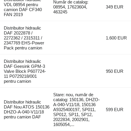
Număr de catalog:
VDL 08954 pentru
08954, 17623604,
349 EUR
camion DAF CF340
463245
FAN 2019
Distribuitor hidraulic
DAF 2022878 /
2272362 / 2315311 /
1.600 EUR
2347769 EHS-Power
Pack pentru camion
Distribuitor hidraulic
DAF Geesink GPM-3
Valve Block P607724-
950 EUR
11 P0729218/001
pentru camion
Stare: nou, număr de
catalog: 150136, DHZO-
Distribuitor hidraulic
A-040-V11/18, 150136
DAF Nou ATOS 150136
A9325400197, SP011,
599 EUR
DHZO-A-040-V11/18
SP012, SP11, SP12,
pentru camion DAF
2022834, 2002901,
1605054,...