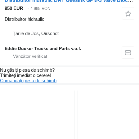
Distribuitor hidraulic DAF Geesink GPM-3 Valve Block P607724-11 P0729218/001 pentru camion
950 EUR
≈ 4.985 RON
Distribuitor hidraulic
Țările de Jos, Oirschot
Eddie Ducker Trucks and Parts v.o.f.
Nu găsiți piesa de schimb?
Trimiteți imediat o cerere!
Comandați piesa de schimb