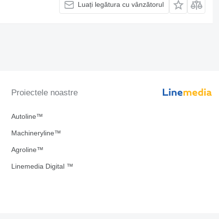
Luați legătura cu vânzătorul
Proiectele noastre
Autoline™
Machineryline™
Agroline™
Linemedia Digital ™