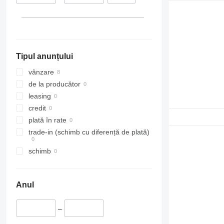
O-series
Megane
FE
R-Class
Messenger
FH
S-Class
Midliner
FL
SK
Midlum
FM
Tipul anunțului
Sprinter
Premium
FMX
Tourismo
Scenic
G-series
vânzare
Travego
T-series
L-series
de la producător
Unimog
TRM
N-series
leasing
Vario
Trafic
S-series
credit
Viano
Zoe
SD
plată în rate
Vito
Terberg
trade-in (schimb cu diferență de plată)
VM
schimb
VNL
Anul
–