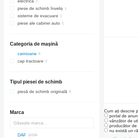
electrică
prinderi
piese de schimb înveliș
colectori
alte piese de schimb electrice
sisteme de evacuare
băi de ulei de motor
scări
piese ale cabinei auto
ţevi de eşapament
izolaţii
Categoria de maşină
camioane
cap tractoare
Tipul piesei de schimb
piesă de schimb originală
Cum ați descrie p
Marca
portal de anunț
vânzător de uti
producător de u
nu există un r
DAF
AZ
BM
1304
A-series
Probus
2-Series
MAXIMA
C-series
Silverado
Berlingo
C-series