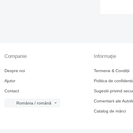
Companie
Informaţie
Despre noi
Termene & Condiții
Ajutor
Politica de confidenți
Contact
Sugestii privind secu
Comentarii ale Autol
România / română
Catalog de mărcі