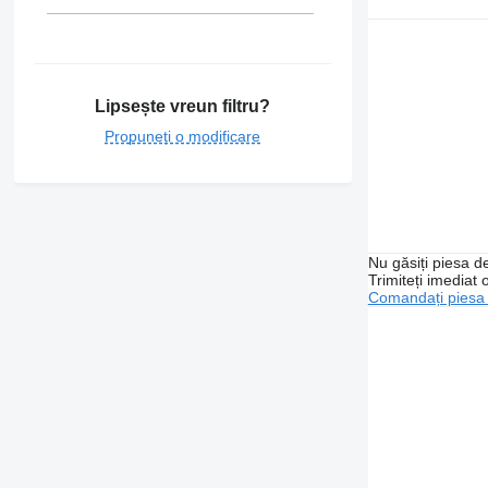
Lipsește vreun filtru?
Propuneți o modificare
Nu găsiți piesa 
Trimiteți imediat 
Comandați piesa