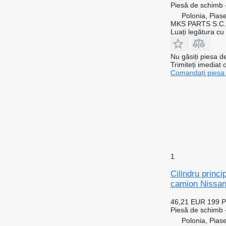
Piesă de schimb -
Polonia, Pias
MKS PARTS S.C.
Luați legătura cu
Nu găsiți piesa 
Trimiteți imediat 
Comandați piesa
1
Cilindru pri
camion Niss
46,21 EUR
199 
Piesă de schimb -
Polonia, Pias