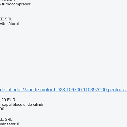
- turbocompresor
EE SRL
 vânzătorul
 de cilindrii Vanette motor LD23 106700 110397C00 pentru 
5,20 EUR
capul blocului de cilindrii
00
EE SRL
 vânzătorul