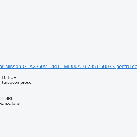
r Nissan GTA2360V 14411-MD00A 767851-5003S pentru ca
1,10 EUR
- turbocompresor
EE SRL
 vânzătorul