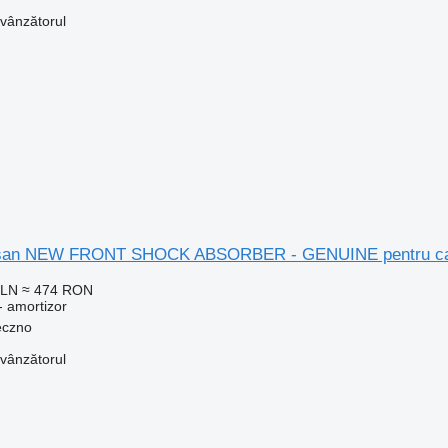
 vânzătorul
issan NEW FRONT SHOCK ABSORBER - GENUINE pentru c
PLN
≈ 474 RON
- amortizor
eczno
 vânzătorul