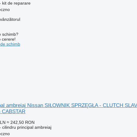
 kit de reparare
eczno
 vânzătorul
de schimb?
o cerere!
 de schimb
ncipal ambreiaj Nissan SIŁOWNIK SPRZĘGŁA - CLUTCH S
an CABSTAR
PLN
≈ 242,50 RON
 cilindru principal ambreiaj
eczno