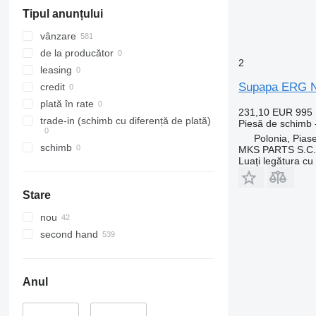
Unimog
T-series
L-series
Tipul anunțului
Vario
TRM
N-series
Viano
Trafic
S-series
vânzare
Vito
Zoe
SD
de la producător
2
Terberg
leasing
VM
Supapa ERG N
credit
VNL
plată în rate
231,10 EUR
995
trade-in (schimb cu diferență de plată)
Piesă de schimb
Polonia, Pias
schimb
MKS PARTS S.C.
Luați legătura cu
Stare
nou
second hand
Anul
–