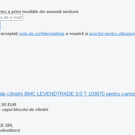
ntru a primi noutățile din această secțiune
, acceptați
nota de confidențialitate
a noastră și
acordul pentru utilizatori
i de cilindrii BMC LEVENDTRADE 3.0 T 103870 pentru ca
5,50 EUR
capul blocului de cilindrii
EE SRL
 vânzătorul