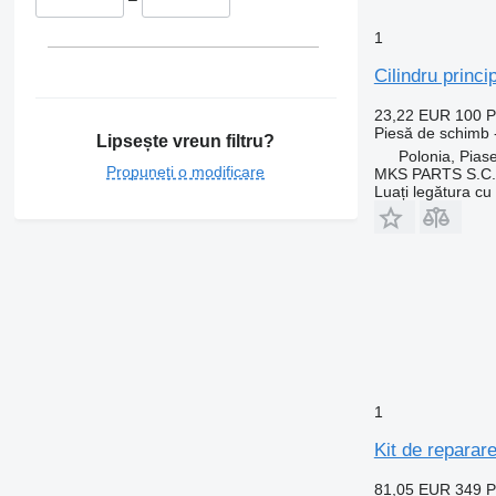
1
Cilindru prin
23,22 EUR
100 
Piesă de schimb -
Lipsește vreun filtru?
Polonia, Pias
Propuneți o modificare
MKS PARTS S.C.
Luați legătura cu
1
Kit de repara
81,05 EUR
349 