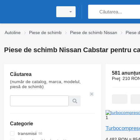
Autoline
Piese de schimb
Piese de schimb Nissan
Piese 
Piese de schimb Nissan Cabstar pentru c
581 anunțur
Căutarea
Preţ:
210 RON
(număr de catalog, marca, modelul,
piesă de schimb)
1
Categorie
Turbocompres
transmisii
4.482 RON
≈ 85