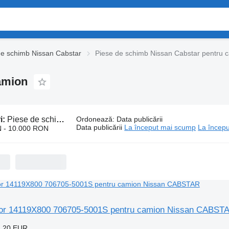
de schimb Nissan Cabstar
Piese de schimb Nissan Cabstar pentru 
amion
i:
Piese de schimb Nissan Cabstar pentru camion
Ordonează
:
Data publicării
Data publicării
La început mai scump
La începu
 - 10.000 RON
or 14119X800 706705-5001S pentru camion Nissan CABST
4,20 EUR