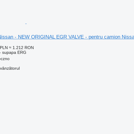
issan - NEW ORIGINAL EGR VALVE - pentru camion Nis
 PLN
≈ 1.212 RON
 - supapa ERG
eczno
 vânzătorul