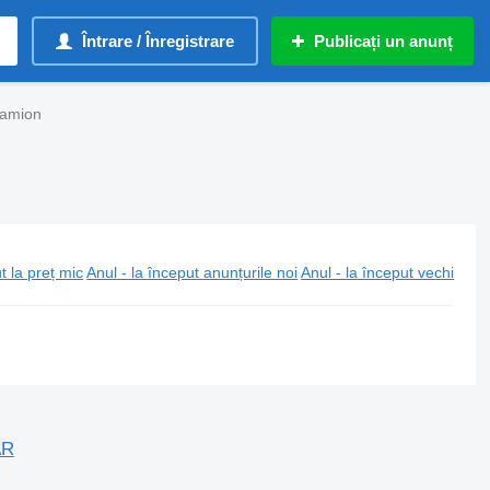
Întrare / Înregistrare
Publicați un anunț
camion
t la preț mic
Anul - la început anunțurile noi
Anul - la început vechi
AR