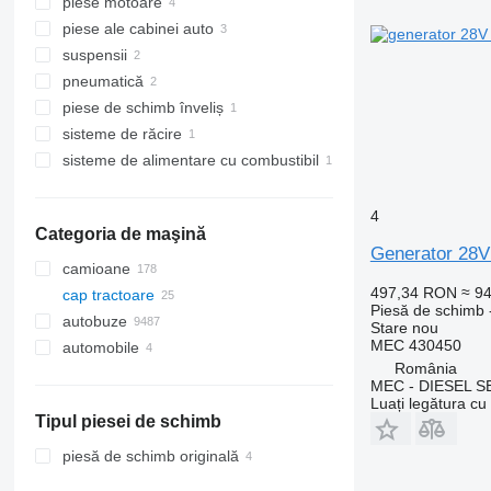
piese motoare
unităţi de control
piese ale cabinei auto
generatoare
turbocompresoare
suspensii
panouri cu dispozitive
pistoane
aer conditionat auto și piese de
schimb
pneumatică
comutatoare subvirare
arbori cu came
pompe de servodirecţie
sisteme de încălzire
radiatoare aer condiționat
piese de schimb înveliș
arcuri cu manivelă
compresoare pneumatice
filtre uscător
sisteme de răcire
modulatoare EBS
scări
sisteme de alimentare cu combustibil
palete ventilator
senzori de nivel combustibil
4
Categoria de maşină
Generator 28V
camioane
497,34 RON
≈ 9
cap tractoare
Piesă de schimb 
autobuze
Stare
nou
MEC 430450
automobile
România
MEC - DIESEL S
Luați legătura cu
Tipul piesei de schimb
piesă de schimb originală