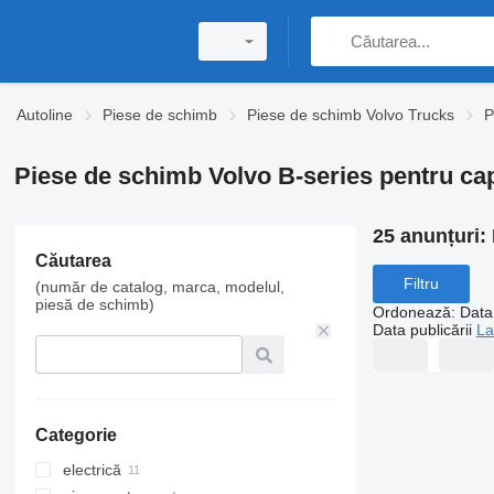
Autoline
Piese de schimb
Piese de schimb Volvo Trucks
P
Piese de schimb Volvo B-series pentru cap
25 anunțuri:
Căutarea
Filtru
(număr de catalog, marca, modelul,
piesă de schimb)
Ordonează
:
Data 
Data publicării
La
Categorie
electrică