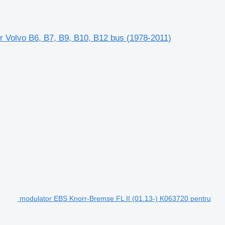
r Volvo B6, B7, B9, B10, B12 bus (1978-2011)
modulator EBS Knorr-Bremse FL II (01.13-) K063720 pentru