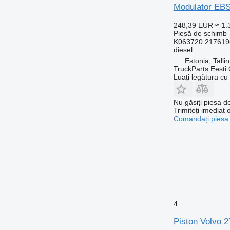
Modulator EBS 
248,39 EUR
≈ 1
Piesă de schimb 
K063720 217619
diesel
Estonia, Talli
TruckParts Eesti
Luați legătura cu
Nu găsiți piesa 
Trimiteți imediat 
Comandați piesa
4
Piston Volvo 2