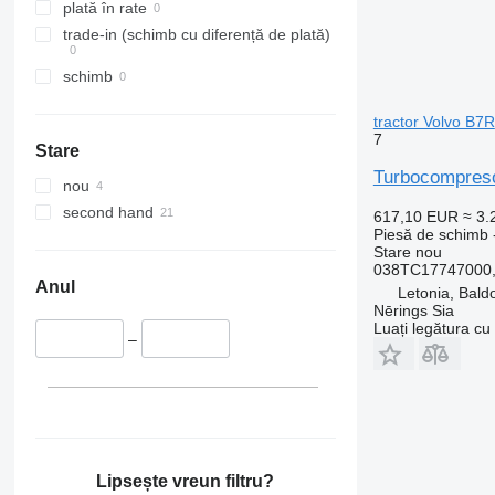
plată în rate
trade-in (schimb cu diferență de plată)
schimb
tractor Volvo B7R
7
Stare
Turbocompreso
nou
second hand
617,10 EUR
≈ 3
Piesă de schimb 
Stare
nou
038TC17747000, 
Anul
Letonia, Bald
Nērings Sia
Luați legătura cu
–
Lipsește vreun filtru?