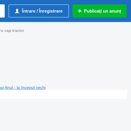
Întrare / Înregistrare
Publicați un anunț
u cap tractor
noi
Anul - la început vechi