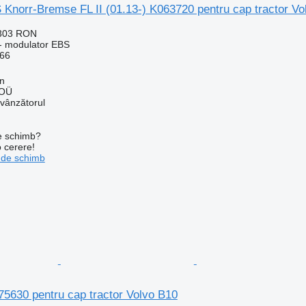
Knorr-Bremse FL II (01.13-) K063720 pentru cap tractor V
.303 RON
- modulator EBS
66
nn
 OÜ
 vânzătorul
de schimb?
o cerere!
 de schimb
75630 pentru cap tractor Volvo B10