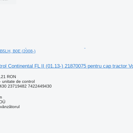
o B5LH, B0E (2008-)
trol Continental FL II (01.13-) 21870075 pentru cap tractor 
.121 RON
 unitate de control
430 23719482 7422449430
nn
 OÜ
 vânzătorul