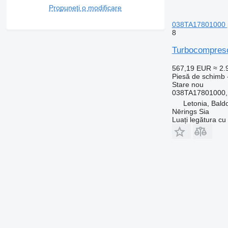
Propuneți o modificare
038TA17801000 pe
8
Turbocompreso
567,19 EUR
≈ 2
Piesă de schimb 
Stare
nou
038TA17801000,
Letonia, Bald
Nērings Sia
Luați legătura cu