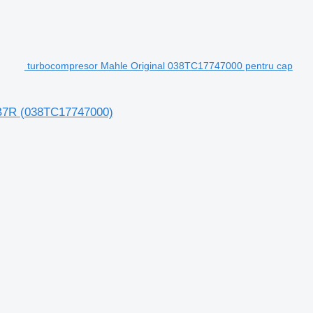
turbocompresor Mahle Original 038TC17747000 pentru cap
 B7R
(038TC17747000)