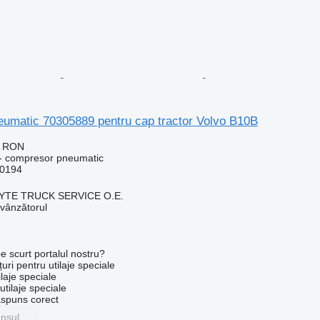
umatic 70305889 pentru cap tractor Volvo B10B
3 RON
 - compresor pneumatic
00194
TE TRUCK SERVICE O.E.
 vânzătorul
e scurt portalul nostru?
uri pentru utilaje speciale
laje speciale
tilaje speciale
ăspuns corect
unsul