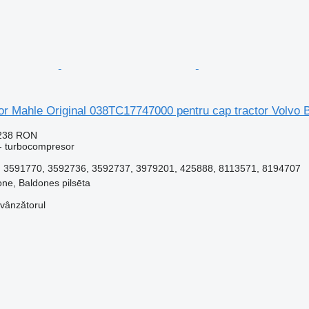
r Mahle Original 038TC17747000 pentru cap tractor Volvo
.238 RON
- turbocompresor
3591770, 3592736, 3592737, 3979201, 425888, 8113571, 8194707
one, Baldones pilsēta
 vânzătorul