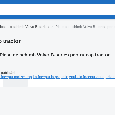
iese de schimb Volvo B-series
Piese de schimb Volvo B-series pentr
 tractor
Piese de schimb Volvo B-series pentru cap tractor
publicării
 început mai scump
La început la preț mic
Anul - la început anunțurile 