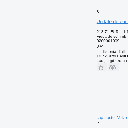
3
Unitate de con
213,71 EUR
≈ 1
Piesă de schimb -
0260001009
gaz
Estonia, Talli
TruckParts Eesti
Luați legătura cu
cap tractor Volv
5