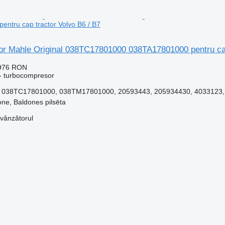
ntru cap tractor Volvo B6 / B7
r Mahle Original 038TC17801000 038TA17801000 pentru cap
.976 RON
- turbocompresor
 038TC17801000, 038TM17801000, 20593443, 205934430, 4033123,
one, Baldones pilsēta
 vânzătorul