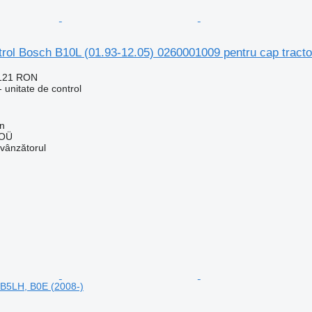
trol Bosch B10L (01.93-12.05) 0260001009 pentru cap tracto
.121 RON
 unitate de control
nn
 OÜ
 vânzătorul
o B5LH, B0E (2008-)